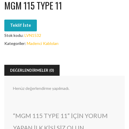
MGM 115 TYPE 11
Teklif İste
Stok kodu:
LVN1532
Kategoriler:
Madenci Kabloları
DEĞERLENDIRMELER (0)
Henüz değerlendirme yapılmadı.
“MGM 115 TYPE 11” IÇIN YORUM
YAPAN ILK KIŞI SIZ OLUN