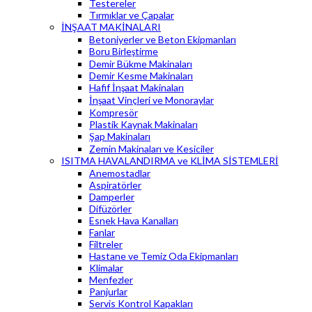
Testereler
Tırmıklar ve Çapalar
İNŞAAT MAKİNALARI
Betoniyerler ve Beton Ekipmanları
Boru Birleştirme
Demir Bükme Makinaları
Demir Kesme Makinaları
Hafif İnşaat Makinaları
İnşaat Vinçleri ve Monoraylar
Kompresör
Plastik Kaynak Makinaları
Şap Makinaları
Zemin Makinaları ve Kesiciler
ISITMA HAVALANDIRMA ve KLİMA SİSTEMLERİ
Anemostadlar
Aspiratörler
Damperler
Difüzörler
Esnek Hava Kanalları
Fanlar
Filtreler
Hastane ve Temiz Oda Ekipmanları
Klimalar
Menfezler
Panjurlar
Servis Kontrol Kapakları