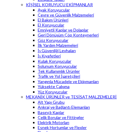
KİŞİSEL KORUYUCU EKİPMANLAR
Ayak Koruyucular
Çevre ve Güvenlik Malzemeleri
El Bakım Ürünleri
El Koruyucular
Emniyetli Kaplar ve Dolaplar
Geri Dönüşüm Çöp Konteynerleri
Göz Koruyucular
İlk Yardım Malzemeleri
İş Güvenliği Levhaları
İş Kıyafetleri
Kulak Koruyucular
Solunum Koruyucular
Tek Kullanımlık Ürünler
Trafik ve Yol İşaretçileri
Yangınla Mücadele ve Ekipmanları
Yüksekte Çalışma
Yüz Koruyucular
MEKANİK ÜRÜNLER ve TESİSAT MALZEMELERİ
Alt Yapı Grubu
Ankraj ve Bağlantı Elemanları
Basınçlı Kaplar
Çelik Borular ve Fittingler
Elektrik Motorları
Esnek Hortumlar ve Flexler