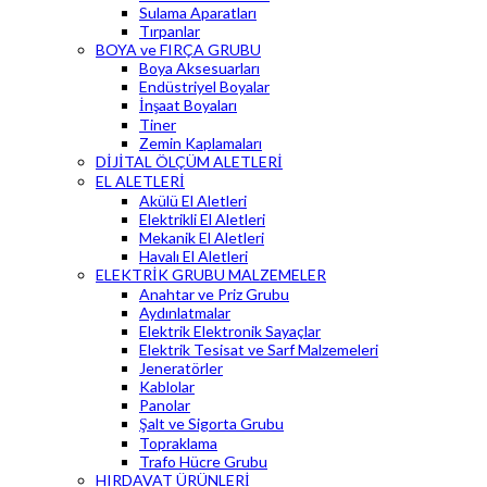
Sulama Aparatları
Tırpanlar
BOYA ve FIRÇA GRUBU
Boya Aksesuarları
Endüstriyel Boyalar
İnşaat Boyaları
Tiner
Zemin Kaplamaları
DİJİTAL ÖLÇÜM ALETLERİ
EL ALETLERİ
Akülü El Aletleri
Elektrikli El Aletleri
Mekanik El Aletleri
Havalı El Aletleri
ELEKTRİK GRUBU MALZEMELER
Anahtar ve Priz Grubu
Aydınlatmalar
Elektrik Elektronik Sayaçlar
Elektrik Tesisat ve Sarf Malzemeleri
Jeneratörler
Kablolar
Panolar
Şalt ve Sigorta Grubu
Topraklama
Trafo Hücre Grubu
HIRDAVAT ÜRÜNLERİ