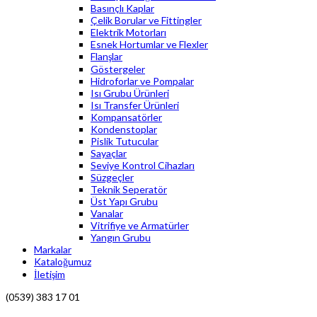
Basınçlı Kaplar
Çelik Borular ve Fittingler
Elektrik Motorları
Esnek Hortumlar ve Flexler
Flanşlar
Göstergeler
Hidroforlar ve Pompalar
Isı Grubu Ürünleri
Isı Transfer Ürünleri
Kompansatörler
Kondenstoplar
Pislik Tutucular
Sayaçlar
Seviye Kontrol Cihazları
Süzgeçler
Teknik Seperatör
Üst Yapı Grubu
Vanalar
Vitrifiye ve Armatürler
Yangın Grubu
Markalar
Kataloğumuz
İletişim
(0539) 383 17 01