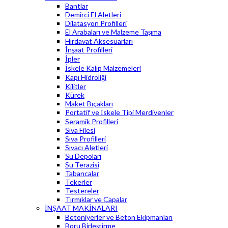
Bantlar
Demirci El Aletleri
Dilatasyon Profilleri
El Arabaları ve Malzeme Taşıma
Hırdavat Aksesuarları
İnşaat Profilleri
İpler
İskele Kalıp Malzemeleri
Kapı Hidroliği
Kilitler
Kürek
Maket Bıçakları
Portatif ve İskele Tipi Merdivenler
Seramik Profilleri
Sıva Filesi
Sıva Profilleri
Sıvacı Aletleri
Su Depoları
Su Terazisi
Tabancalar
Tekerler
Testereler
Tırmıklar ve Çapalar
İNŞAAT MAKİNALARI
Betoniyerler ve Beton Ekipmanları
Boru Birleştirme