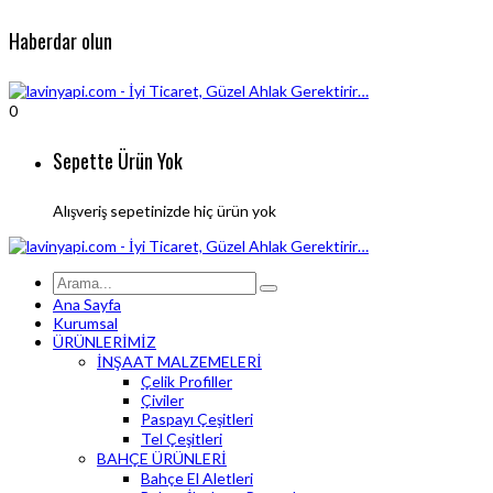
Haberdar olun
0
Sepette Ürün Yok
Alışveriş sepetinizde hiç ürün yok
Ana Sayfa
Kurumsal
ÜRÜNLERİMİZ
İNŞAAT MALZEMELERİ
Çelik Profiller
Çiviler
Paspayı Çeşitleri
Tel Çeşitleri
BAHÇE ÜRÜNLERİ
Bahçe El Aletleri