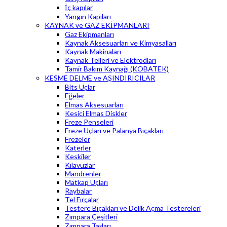
İç kapılar
Yangın Kapıları
KAYNAK ve GAZ EKİPMANLARI
Gaz Ekipmanları
Kaynak Aksesuarları ve Kimyasalları
Kaynak Makinaları
Kaynak Telleri ve Elektrodları
Tamir Bakım Kaynağı (KOBATEK)
KESME DELME ve AŞINDIRICILAR
Bits Uçlar
Eğeler
Elmas Aksesuarları
Kesici Elmas Diskler
Freze Penseleri
Freze Uçları ve Palanya Bıçakları
Frezeler
Katerler
Keskiler
Kılavuzlar
Mandrenler
Matkap Uçları
Raybalar
Tel Fırçalar
Testere Bıçakları ve Delik Açma Testereleri
Zımpara Çeşitleri
Zımpara Taşları