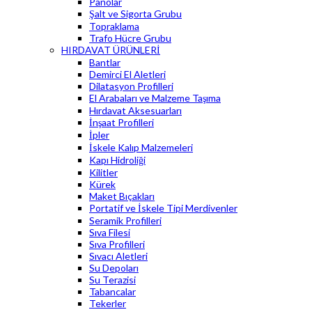
Panolar
Şalt ve Sigorta Grubu
Topraklama
Trafo Hücre Grubu
HIRDAVAT ÜRÜNLERİ
Bantlar
Demirci El Aletleri
Dilatasyon Profilleri
El Arabaları ve Malzeme Taşıma
Hırdavat Aksesuarları
İnşaat Profilleri
İpler
İskele Kalıp Malzemeleri
Kapı Hidroliği
Kilitler
Kürek
Maket Bıçakları
Portatif ve İskele Tipi Merdivenler
Seramik Profilleri
Sıva Filesi
Sıva Profilleri
Sıvacı Aletleri
Su Depoları
Su Terazisi
Tabancalar
Tekerler