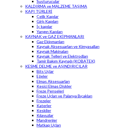
Susturucular
KALDIRMA ve MALZEME TAŞIMA
KAPI TÜRLERİ
Çelik Kapılar
Giriş Kapıları
İç kapılar
Yangın Kapıları
KAYNAK ve GAZ EKİPMANLARI
Gaz Ekipmanları
Kaynak Aksesuarları ve Kimyasalları
Kaynak Makinaları
Kaynak Telleri ve Elektrodları
Tamir Bakım Kaynağı (KOBATEK)
KESME DELME ve AŞINDIRICILAR
Bits Uçlar
Eğeler
Elmas Aksesuarları
Kesici Elmas Diskler
Freze Penseleri
Freze Uçları ve Palanya Bıçakları
Frezeler
Katerler
Keskiler
Kılavuzlar
Mandrenler
Matkap Uçları