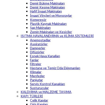
Demir Bükme Makinaları
Demir Kesme Makinaları
Hafif İnşaat Makinaları
İnşaat Vinçleri ve Monoraylar
Kompresör
Plastik Kaynak Makinaları
Şap Makinaları
Zemin Makinaları ve Kesiciler
ISITMA HAVALANDIRMA ve KLİMA SİSTEMLERİ
Anemostadlar
Aspiratörler
Damperler
Difüzörler
Esnek Hava Kanalları
Fanlar
Filtreler
Hastane ve Temiz Oda Ekipmanları
Klimalar
Menfezler
Panjurlar
Servis Kontrol Kapakları
Susturucular
KALDIRMA ve MALZEME TAŞIMA
KAPI TÜRLERİ
Çelik Kapılar
Giriş Kapıları