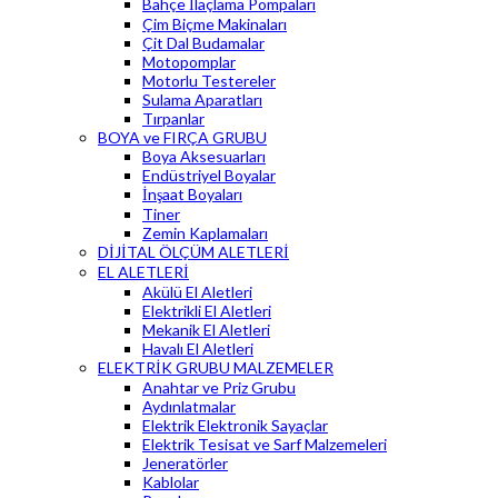
Bahçe İlaçlama Pompaları
Çim Biçme Makinaları
Çit Dal Budamalar
Motopomplar
Motorlu Testereler
Sulama Aparatları
Tırpanlar
BOYA ve FIRÇA GRUBU
Boya Aksesuarları
Endüstriyel Boyalar
İnşaat Boyaları
Tiner
Zemin Kaplamaları
DİJİTAL ÖLÇÜM ALETLERİ
EL ALETLERİ
Akülü El Aletleri
Elektrikli El Aletleri
Mekanik El Aletleri
Havalı El Aletleri
ELEKTRİK GRUBU MALZEMELER
Anahtar ve Priz Grubu
Aydınlatmalar
Elektrik Elektronik Sayaçlar
Elektrik Tesisat ve Sarf Malzemeleri
Jeneratörler
Kablolar