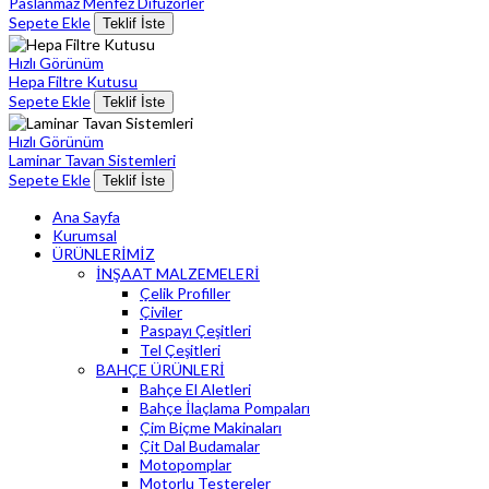
Paslanmaz Menfez Difuzorler
Sepete Ekle
Teklif İste
Hızlı Görünüm
Hepa Filtre Kutusu
Sepete Ekle
Teklif İste
Hızlı Görünüm
Laminar Tavan Sistemleri
Sepete Ekle
Teklif İste
Ana Sayfa
Kurumsal
ÜRÜNLERİMİZ
İNŞAAT MALZEMELERİ
Çelik Profiller
Çiviler
Paspayı Çeşitleri
Tel Çeşitleri
BAHÇE ÜRÜNLERİ
Bahçe El Aletleri
Bahçe İlaçlama Pompaları
Çim Biçme Makinaları
Çit Dal Budamalar
Motopomplar
Motorlu Testereler