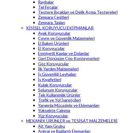
Raybalar
Tel Fırçalar
Testere Bıçakları ve Delik Açma Testereleri
Zımpara Çeşitleri
Zımpara Taşları
KİŞİSEL KORUYUCU EKİPMANLAR
Ayak Koruyucular
Çevre ve Güvenlik Malzemeleri
El Bakım Ürünleri
El Koruyucular
Emniyetli Kaplar ve Dolaplar
Geri Dönüşüm Çöp Konteynerleri
Göz Koruyucular
İlk Yardım Malzemeleri
İş Güvenliği Levhaları
İş Kıyafetleri
Kulak Koruyucular
Solunum Koruyucular
Tek Kullanımlık Ürünler
Trafik ve Yol İşaretçileri
Yangınla Mücadele ve Ekipmanları
Yüksekte Çalışma
Yüz Koruyucular
MEKANİK ÜRÜNLER ve TESİSAT MALZEMELERİ
Alt Yapı Grubu
Ankraj ve Bağlantı Elemanları