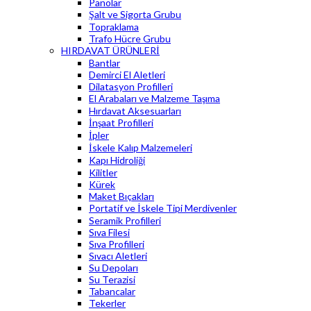
Panolar
Şalt ve Sigorta Grubu
Topraklama
Trafo Hücre Grubu
HIRDAVAT ÜRÜNLERİ
Bantlar
Demirci El Aletleri
Dilatasyon Profilleri
El Arabaları ve Malzeme Taşıma
Hırdavat Aksesuarları
İnşaat Profilleri
İpler
İskele Kalıp Malzemeleri
Kapı Hidroliği
Kilitler
Kürek
Maket Bıçakları
Portatif ve İskele Tipi Merdivenler
Seramik Profilleri
Sıva Filesi
Sıva Profilleri
Sıvacı Aletleri
Su Depoları
Su Terazisi
Tabancalar
Tekerler