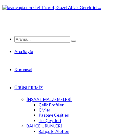
Ana Sayfa
Kurumsal
ÜRÜNLERİMİZ
İNŞAAT MALZEMELERİ
Çelik Profiller
Çiviler
Paspayı Çeşitleri
Tel Çeşitleri
BAHÇE ÜRÜNLERİ
Bahçe El Aletleri