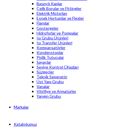
Basınçlı Kaplar
Çelik Borular ve Fittingler
Elektrik Motorları
Esnek Hortumlar ve Flexler
Flanşlar
Göstergeler
Hidroforlar ve Pompalar
Isı Grubu Ürünleri
Isı Transfer Ürünleri
Kompansatörler
Kondenstoplar
Pislik Tutucular
Sayaçlar
Seviye Kontrol Cihazları
Süzgeçler
Teknik Seperatör
Üst Yapı Grubu
Vanalar
Vitrifiye ve Armatürler
Yangın Grubu
Markalar
Kataloğumuz