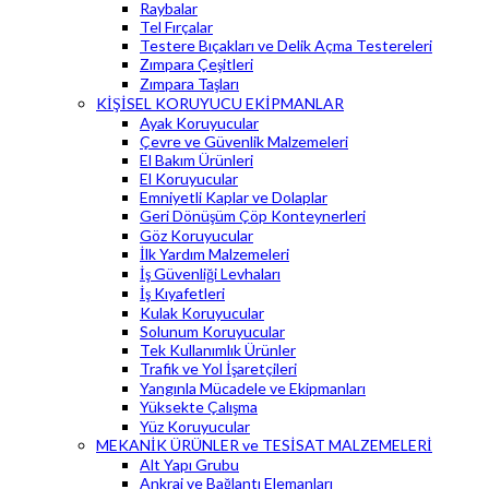
Raybalar
Tel Fırçalar
Testere Bıçakları ve Delik Açma Testereleri
Zımpara Çeşitleri
Zımpara Taşları
KİŞİSEL KORUYUCU EKİPMANLAR
Ayak Koruyucular
Çevre ve Güvenlik Malzemeleri
El Bakım Ürünleri
El Koruyucular
Emniyetli Kaplar ve Dolaplar
Geri Dönüşüm Çöp Konteynerleri
Göz Koruyucular
İlk Yardım Malzemeleri
İş Güvenliği Levhaları
İş Kıyafetleri
Kulak Koruyucular
Solunum Koruyucular
Tek Kullanımlık Ürünler
Trafik ve Yol İşaretçileri
Yangınla Mücadele ve Ekipmanları
Yüksekte Çalışma
Yüz Koruyucular
MEKANİK ÜRÜNLER ve TESİSAT MALZEMELERİ
Alt Yapı Grubu
Ankraj ve Bağlantı Elemanları