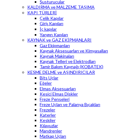
Susturucular
KALDIRMA ve MALZEME TAŞIMA
KAPI TÜRLERİ
Çelik Kapılar
Giriş Kapıları
İç kapılar
Yangın Kapıları
KAYNAK ve GAZ EKİPMANLARI
Gaz Ekipmanları
Kaynak Aksesuarları ve Kimyasalları
Kaynak Makinaları
Kaynak Telleri ve Elektrodları
Tamir Bakım Kaynağı (KOBATEK)
KESME DELME ve AŞINDIRICILAR
Bits Uçlar
Eğeler
Elmas Aksesuarları
Kesici Elmas Diskler
Freze Penseleri
Freze Uçları ve Palanya Bıçakları
Frezeler
Katerler
Keskiler
Kılavuzlar
Mandrenler
Matkap Uçları