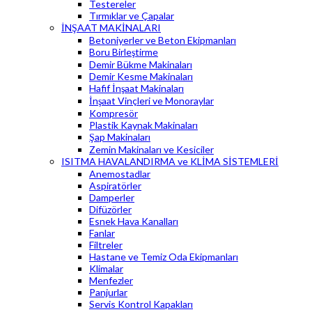
Testereler
Tırmıklar ve Çapalar
İNŞAAT MAKİNALARI
Betoniyerler ve Beton Ekipmanları
Boru Birleştirme
Demir Bükme Makinaları
Demir Kesme Makinaları
Hafif İnşaat Makinaları
İnşaat Vinçleri ve Monoraylar
Kompresör
Plastik Kaynak Makinaları
Şap Makinaları
Zemin Makinaları ve Kesiciler
ISITMA HAVALANDIRMA ve KLİMA SİSTEMLERİ
Anemostadlar
Aspiratörler
Damperler
Difüzörler
Esnek Hava Kanalları
Fanlar
Filtreler
Hastane ve Temiz Oda Ekipmanları
Klimalar
Menfezler
Panjurlar
Servis Kontrol Kapakları