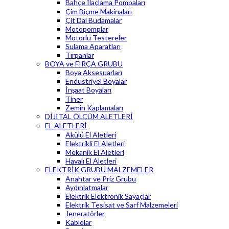
Bahçe İlaçlama Pompaları
Çim Biçme Makinaları
Çit Dal Budamalar
Motopomplar
Motorlu Testereler
Sulama Aparatları
Tırpanlar
BOYA ve FIRÇA GRUBU
Boya Aksesuarları
Endüstriyel Boyalar
İnşaat Boyaları
Tiner
Zemin Kaplamaları
DİJİTAL ÖLÇÜM ALETLERİ
EL ALETLERİ
Akülü El Aletleri
Elektrikli El Aletleri
Mekanik El Aletleri
Havalı El Aletleri
ELEKTRİK GRUBU MALZEMELER
Anahtar ve Priz Grubu
Aydınlatmalar
Elektrik Elektronik Sayaçlar
Elektrik Tesisat ve Sarf Malzemeleri
Jeneratörler
Kablolar