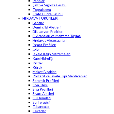
Panolar
Şalt ve Sigorta Grubu
Topraklama
Trafo Hücre Grubu
HIRDAVAT ÜRÜNLERİ
Bantlar
Demirci El Aletleri
Dilatasyon Profilleri
El Arabaları ve Malzeme Taşıma
Hırdavat Aksesuarları
İnşaat Profilleri
İpler
İskele Kalıp Malzemeleri
Kapı Hidroliği
Kilitler
Kürek
Maket Bıçakları
Portatif ve İskele Tipi Merdivenler
Seramik Profilleri
Sıva Filesi
Sıva Profilleri
Sıvacı Aletleri
Su Depoları
Su Terazisi
Tabancalar
Tekerler