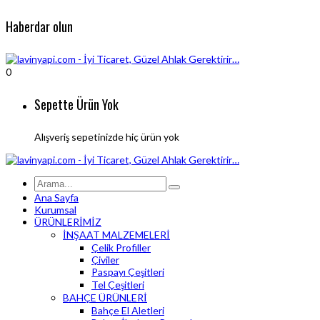
Haberdar olun
0
Sepette Ürün Yok
Alışveriş sepetinizde hiç ürün yok
Ana Sayfa
Kurumsal
ÜRÜNLERİMİZ
İNŞAAT MALZEMELERİ
Çelik Profiller
Çiviler
Paspayı Çeşitleri
Tel Çeşitleri
BAHÇE ÜRÜNLERİ
Bahçe El Aletleri