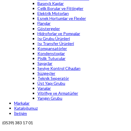
Basınçlı Kaplar
Çelik Borular ve Fittingler
Elektrik Motorları
Esnek Hortumlar ve Flexler
Flanşlar
Göstergeler
Hidroforlar ve Pompalar
Isı Grubu Ürünleri
Isı Transfer Ürünleri
Kompansatörler
Kondenstoplar
Pislik Tutucular
Sayaçlar
Seviye Kontrol Cihazları
Süzgeçler
Teknik Seperatör
Üst Yapı Grubu
Vanalar
Vitrifiye ve Armatürler
Yangın Grubu
Markalar
Kataloğumuz
İletişim
(0539) 383 17 01