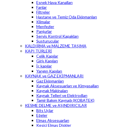
Esnek Hava Kanalları
Fanlar
Filtreler
Hastane ve Temiz Oda Ekipmanları
Klimalar
Menfezler
Panjurlar
Servis Kontrol Kapakları
Susturucular
KALDIRMA ve MALZEME TAŞIMA
KAPI TÜRLERİ
Çelik Kapılar
Giriş Kapıları
İç kapılar
Yangın Kapıları
KAYNAK ve GAZ EKİPMANLARI
Gaz Ekipmanları
Kaynak Aksesuarları ve Kimyasalları
Kaynak Makinaları
Kaynak Telleri ve Elektrodları
Tamir Bakım Kaynağı (KOBATEK)
KESME DELME ve AŞINDIRICILAR
Bits Uçlar
Eğeler
Elmas Aksesuarları
Kesici Elmas Diskler