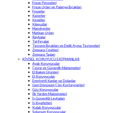
Freze Penseleri
Freze Uçları ve Palanya Bıçakları
Frezeler
Katerler
Keskiler
Kılavuzlar
Mandrenler
Matkap Uçları
Raybalar
Tel Fırçalar
Testere Bıçakları ve Delik Açma Testereleri
Zımpara Çeşitleri
Zımpara Taşları
KİŞİSEL KORUYUCU EKİPMANLAR
Ayak Koruyucular
Çevre ve Güvenlik Malzemeleri
El Bakım Ürünleri
El Koruyucular
Emniyetli Kaplar ve Dolaplar
Geri Dönüşüm Çöp Konteynerleri
Göz Koruyucular
İlk Yardım Malzemeleri
İş Güvenliği Levhaları
İş Kıyafetleri
Kulak Koruyucular
Solunum Koruyucular