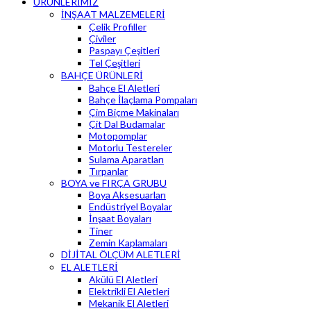
ÜRÜNLERİMİZ
İNŞAAT MALZEMELERİ
Çelik Profiller
Çiviler
Paspayı Çeşitleri
Tel Çeşitleri
BAHÇE ÜRÜNLERİ
Bahçe El Aletleri
Bahçe İlaçlama Pompaları
Çim Biçme Makinaları
Çit Dal Budamalar
Motopomplar
Motorlu Testereler
Sulama Aparatları
Tırpanlar
BOYA ve FIRÇA GRUBU
Boya Aksesuarları
Endüstriyel Boyalar
İnşaat Boyaları
Tiner
Zemin Kaplamaları
DİJİTAL ÖLÇÜM ALETLERİ
EL ALETLERİ
Akülü El Aletleri
Elektrikli El Aletleri
Mekanik El Aletleri