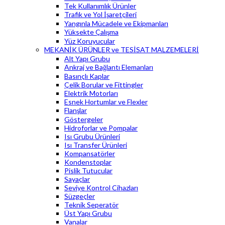
Tek Kullanımlık Ürünler
Trafik ve Yol İşaretçileri
Yangınla Mücadele ve Ekipmanları
Yüksekte Çalışma
Yüz Koruyucular
MEKANİK ÜRÜNLER ve TESİSAT MALZEMELERİ
Alt Yapı Grubu
Ankraj ve Bağlantı Elemanları
Basınçlı Kaplar
Çelik Borular ve Fittingler
Elektrik Motorları
Esnek Hortumlar ve Flexler
Flanşlar
Göstergeler
Hidroforlar ve Pompalar
Isı Grubu Ürünleri
Isı Transfer Ürünleri
Kompansatörler
Kondenstoplar
Pislik Tutucular
Sayaçlar
Seviye Kontrol Cihazları
Süzgeçler
Teknik Seperatör
Üst Yapı Grubu
Vanalar