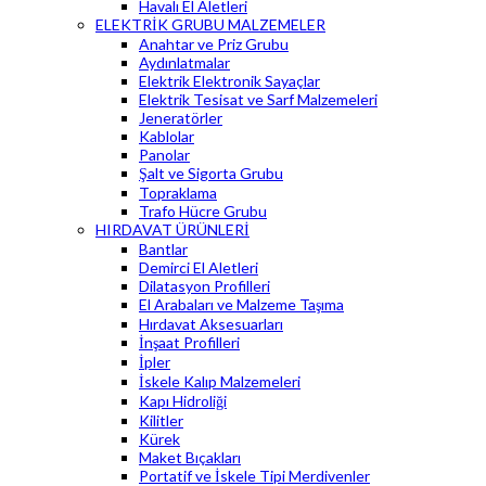
Havalı El Aletleri
ELEKTRİK GRUBU MALZEMELER
Anahtar ve Priz Grubu
Aydınlatmalar
Elektrik Elektronik Sayaçlar
Elektrik Tesisat ve Sarf Malzemeleri
Jeneratörler
Kablolar
Panolar
Şalt ve Sigorta Grubu
Topraklama
Trafo Hücre Grubu
HIRDAVAT ÜRÜNLERİ
Bantlar
Demirci El Aletleri
Dilatasyon Profilleri
El Arabaları ve Malzeme Taşıma
Hırdavat Aksesuarları
İnşaat Profilleri
İpler
İskele Kalıp Malzemeleri
Kapı Hidroliği
Kilitler
Kürek
Maket Bıçakları
Portatif ve İskele Tipi Merdivenler