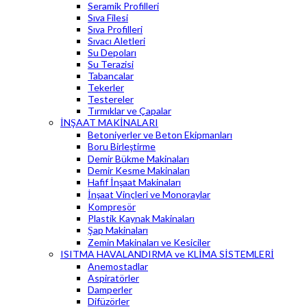
Seramik Profilleri
Sıva Filesi
Sıva Profilleri
Sıvacı Aletleri
Su Depoları
Su Terazisi
Tabancalar
Tekerler
Testereler
Tırmıklar ve Çapalar
İNŞAAT MAKİNALARI
Betoniyerler ve Beton Ekipmanları
Boru Birleştirme
Demir Bükme Makinaları
Demir Kesme Makinaları
Hafif İnşaat Makinaları
İnşaat Vinçleri ve Monoraylar
Kompresör
Plastik Kaynak Makinaları
Şap Makinaları
Zemin Makinaları ve Kesiciler
ISITMA HAVALANDIRMA ve KLİMA SİSTEMLERİ
Anemostadlar
Aspiratörler
Damperler
Difüzörler