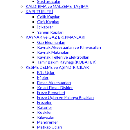
Susturucular
KALDIRMA ve MALZEME TAŞIMA
KAPI TÜRLERİ
Çelik Kapılar
Giriş Kapıları
İç kapılar
Yangın Kapıları
KAYNAK ve GAZ EKİPMANLARI
Gaz Ekipmanları
Kaynak Aksesuarları ve Kimyasalları
Kaynak Makinaları
Kaynak Telleri ve Elektrodları
Tamir Bakım Kaynağı (KOBATEK)
KESME DELME ve AŞINDIRICILAR
Bits Uçlar
Eğeler
Elmas Aksesuarları
Kesici Elmas Diskler
Freze Penseleri
Freze Uçları ve Palanya Bıçakları
Frezeler
Katerler
Keskiler
Kılavuzlar
Mandrenler
Matkap Uçları