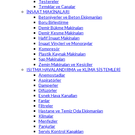
Testereler
Tırmıklar ve Çapalar
İNŞAAT MAKİNALARI
Betoniyerler ve Beton Ekipmanları
Boru Birleştirme
Demir Bükme Makinaları
Demir Kesme Makinaları
Hafif İnşaat Makinaları
İnşaat Vinçleri ve Monoraylar
Kompresör
Plastik Kaynak Makinaları
Şap Makinaları
Zemin Makinaları ve Kesiciler
ISITMA HAVALANDIRMA ve KLİMA SİSTEMLERİ
Anemostadlar
Aspiratörler
Damperler
Difüzörler
Esnek Hava Kanalları
Fanlar
Filtreler
Hastane ve Temiz Oda Ekipmanları
Klimalar
Menfezler
Panjurlar
Servis Kontrol Kapakları