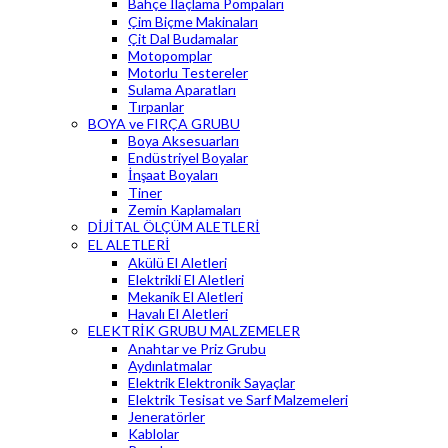
Bahçe İlaçlama Pompaları
Çim Biçme Makinaları
Çit Dal Budamalar
Motopomplar
Motorlu Testereler
Sulama Aparatları
Tırpanlar
BOYA ve FIRÇA GRUBU
Boya Aksesuarları
Endüstriyel Boyalar
İnşaat Boyaları
Tiner
Zemin Kaplamaları
DİJİTAL ÖLÇÜM ALETLERİ
EL ALETLERİ
Akülü El Aletleri
Elektrikli El Aletleri
Mekanik El Aletleri
Havalı El Aletleri
ELEKTRİK GRUBU MALZEMELER
Anahtar ve Priz Grubu
Aydınlatmalar
Elektrik Elektronik Sayaçlar
Elektrik Tesisat ve Sarf Malzemeleri
Jeneratörler
Kablolar