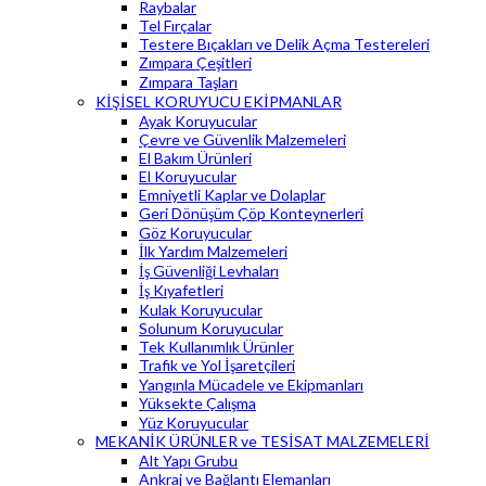
Raybalar
Tel Fırçalar
Testere Bıçakları ve Delik Açma Testereleri
Zımpara Çeşitleri
Zımpara Taşları
KİŞİSEL KORUYUCU EKİPMANLAR
Ayak Koruyucular
Çevre ve Güvenlik Malzemeleri
El Bakım Ürünleri
El Koruyucular
Emniyetli Kaplar ve Dolaplar
Geri Dönüşüm Çöp Konteynerleri
Göz Koruyucular
İlk Yardım Malzemeleri
İş Güvenliği Levhaları
İş Kıyafetleri
Kulak Koruyucular
Solunum Koruyucular
Tek Kullanımlık Ürünler
Trafik ve Yol İşaretçileri
Yangınla Mücadele ve Ekipmanları
Yüksekte Çalışma
Yüz Koruyucular
MEKANİK ÜRÜNLER ve TESİSAT MALZEMELERİ
Alt Yapı Grubu
Ankraj ve Bağlantı Elemanları