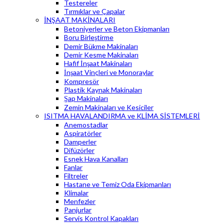
Testereler
Tırmıklar ve Çapalar
İNŞAAT MAKİNALARI
Betoniyerler ve Beton Ekipmanları
Boru Birleştirme
Demir Bükme Makinaları
Demir Kesme Makinaları
Hafif İnşaat Makinaları
İnşaat Vinçleri ve Monoraylar
Kompresör
Plastik Kaynak Makinaları
Şap Makinaları
Zemin Makinaları ve Kesiciler
ISITMA HAVALANDIRMA ve KLİMA SİSTEMLERİ
Anemostadlar
Aspiratörler
Damperler
Difüzörler
Esnek Hava Kanalları
Fanlar
Filtreler
Hastane ve Temiz Oda Ekipmanları
Klimalar
Menfezler
Panjurlar
Servis Kontrol Kapakları