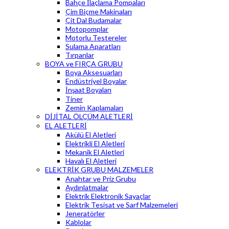
Bahçe İlaçlama Pompaları
Çim Biçme Makinaları
Çit Dal Budamalar
Motopomplar
Motorlu Testereler
Sulama Aparatları
Tırpanlar
BOYA ve FIRÇA GRUBU
Boya Aksesuarları
Endüstriyel Boyalar
İnşaat Boyaları
Tiner
Zemin Kaplamaları
DİJİTAL ÖLÇÜM ALETLERİ
EL ALETLERİ
Akülü El Aletleri
Elektrikli El Aletleri
Mekanik El Aletleri
Havalı El Aletleri
ELEKTRİK GRUBU MALZEMELER
Anahtar ve Priz Grubu
Aydınlatmalar
Elektrik Elektronik Sayaçlar
Elektrik Tesisat ve Sarf Malzemeleri
Jeneratörler
Kablolar