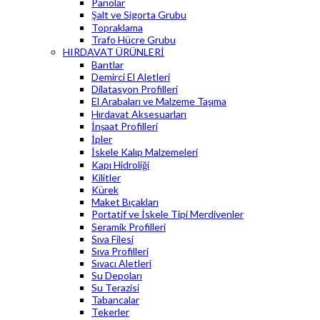
Panolar
Şalt ve Sigorta Grubu
Topraklama
Trafo Hücre Grubu
HIRDAVAT ÜRÜNLERİ
Bantlar
Demirci El Aletleri
Dilatasyon Profilleri
El Arabaları ve Malzeme Taşıma
Hırdavat Aksesuarları
İnşaat Profilleri
İpler
İskele Kalıp Malzemeleri
Kapı Hidroliği
Kilitler
Kürek
Maket Bıçakları
Portatif ve İskele Tipi Merdivenler
Seramik Profilleri
Sıva Filesi
Sıva Profilleri
Sıvacı Aletleri
Su Depoları
Su Terazisi
Tabancalar
Tekerler