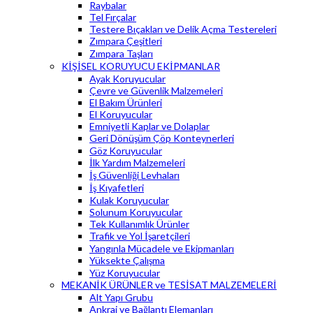
Raybalar
Tel Fırçalar
Testere Bıçakları ve Delik Açma Testereleri
Zımpara Çeşitleri
Zımpara Taşları
KİŞİSEL KORUYUCU EKİPMANLAR
Ayak Koruyucular
Çevre ve Güvenlik Malzemeleri
El Bakım Ürünleri
El Koruyucular
Emniyetli Kaplar ve Dolaplar
Geri Dönüşüm Çöp Konteynerleri
Göz Koruyucular
İlk Yardım Malzemeleri
İş Güvenliği Levhaları
İş Kıyafetleri
Kulak Koruyucular
Solunum Koruyucular
Tek Kullanımlık Ürünler
Trafik ve Yol İşaretçileri
Yangınla Mücadele ve Ekipmanları
Yüksekte Çalışma
Yüz Koruyucular
MEKANİK ÜRÜNLER ve TESİSAT MALZEMELERİ
Alt Yapı Grubu
Ankraj ve Bağlantı Elemanları