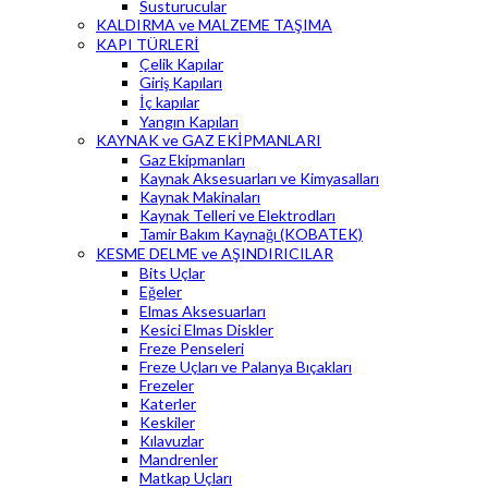
Susturucular
KALDIRMA ve MALZEME TAŞIMA
KAPI TÜRLERİ
Çelik Kapılar
Giriş Kapıları
İç kapılar
Yangın Kapıları
KAYNAK ve GAZ EKİPMANLARI
Gaz Ekipmanları
Kaynak Aksesuarları ve Kimyasalları
Kaynak Makinaları
Kaynak Telleri ve Elektrodları
Tamir Bakım Kaynağı (KOBATEK)
KESME DELME ve AŞINDIRICILAR
Bits Uçlar
Eğeler
Elmas Aksesuarları
Kesici Elmas Diskler
Freze Penseleri
Freze Uçları ve Palanya Bıçakları
Frezeler
Katerler
Keskiler
Kılavuzlar
Mandrenler
Matkap Uçları