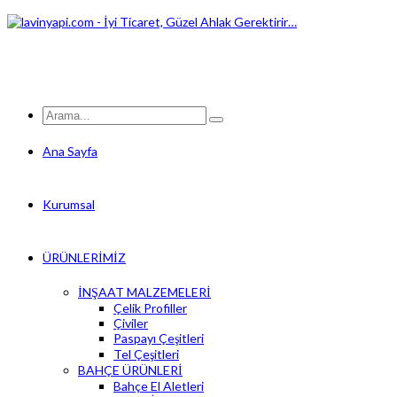
Ana Sayfa
Kurumsal
ÜRÜNLERİMİZ
İNŞAAT MALZEMELERİ
Çelik Profiller
Çiviler
Paspayı Çeşitleri
Tel Çeşitleri
BAHÇE ÜRÜNLERİ
Bahçe El Aletleri