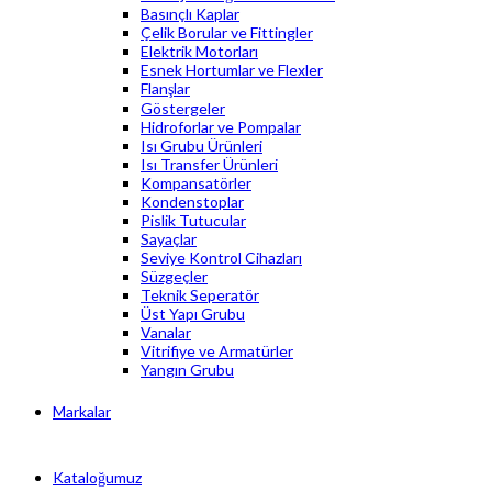
Basınçlı Kaplar
Çelik Borular ve Fittingler
Elektrik Motorları
Esnek Hortumlar ve Flexler
Flanşlar
Göstergeler
Hidroforlar ve Pompalar
Isı Grubu Ürünleri
Isı Transfer Ürünleri
Kompansatörler
Kondenstoplar
Pislik Tutucular
Sayaçlar
Seviye Kontrol Cihazları
Süzgeçler
Teknik Seperatör
Üst Yapı Grubu
Vanalar
Vitrifiye ve Armatürler
Yangın Grubu
Markalar
Kataloğumuz