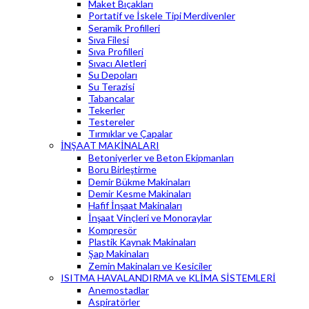
Maket Bıçakları
Portatif ve İskele Tipi Merdivenler
Seramik Profilleri
Sıva Filesi
Sıva Profilleri
Sıvacı Aletleri
Su Depoları
Su Terazisi
Tabancalar
Tekerler
Testereler
Tırmıklar ve Çapalar
İNŞAAT MAKİNALARI
Betoniyerler ve Beton Ekipmanları
Boru Birleştirme
Demir Bükme Makinaları
Demir Kesme Makinaları
Hafif İnşaat Makinaları
İnşaat Vinçleri ve Monoraylar
Kompresör
Plastik Kaynak Makinaları
Şap Makinaları
Zemin Makinaları ve Kesiciler
ISITMA HAVALANDIRMA ve KLİMA SİSTEMLERİ
Anemostadlar
Aspiratörler