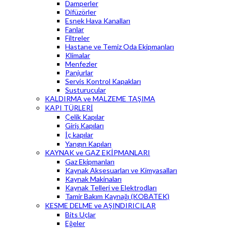
Damperler
Difüzörler
Esnek Hava Kanalları
Fanlar
Filtreler
Hastane ve Temiz Oda Ekipmanları
Klimalar
Menfezler
Panjurlar
Servis Kontrol Kapakları
Susturucular
KALDIRMA ve MALZEME TAŞIMA
KAPI TÜRLERİ
Çelik Kapılar
Giriş Kapıları
İç kapılar
Yangın Kapıları
KAYNAK ve GAZ EKİPMANLARI
Gaz Ekipmanları
Kaynak Aksesuarları ve Kimyasalları
Kaynak Makinaları
Kaynak Telleri ve Elektrodları
Tamir Bakım Kaynağı (KOBATEK)
KESME DELME ve AŞINDIRICILAR
Bits Uçlar
Eğeler