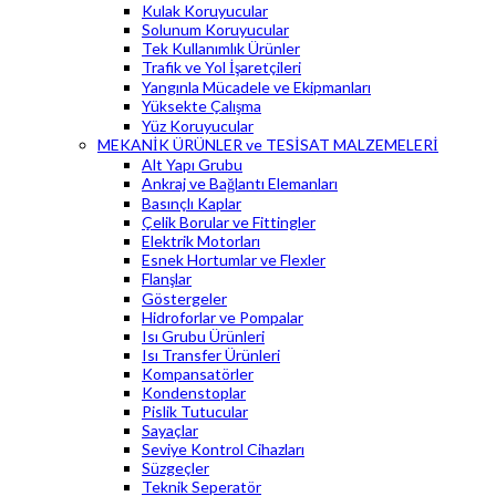
Kulak Koruyucular
Solunum Koruyucular
Tek Kullanımlık Ürünler
Trafik ve Yol İşaretçileri
Yangınla Mücadele ve Ekipmanları
Yüksekte Çalışma
Yüz Koruyucular
MEKANİK ÜRÜNLER ve TESİSAT MALZEMELERİ
Alt Yapı Grubu
Ankraj ve Bağlantı Elemanları
Basınçlı Kaplar
Çelik Borular ve Fittingler
Elektrik Motorları
Esnek Hortumlar ve Flexler
Flanşlar
Göstergeler
Hidroforlar ve Pompalar
Isı Grubu Ürünleri
Isı Transfer Ürünleri
Kompansatörler
Kondenstoplar
Pislik Tutucular
Sayaçlar
Seviye Kontrol Cihazları
Süzgeçler
Teknik Seperatör