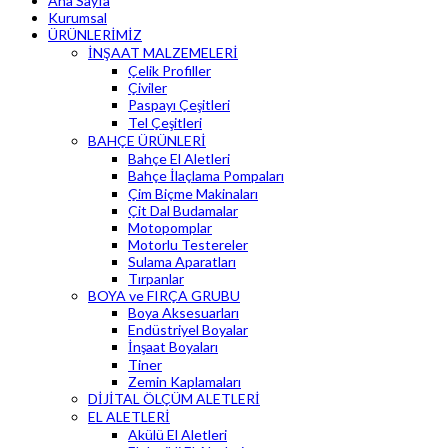
Ana Sayfa
Kurumsal
ÜRÜNLERİMİZ
İNŞAAT MALZEMELERİ
Çelik Profiller
Çiviler
Paspayı Çeşitleri
Tel Çeşitleri
BAHÇE ÜRÜNLERİ
Bahçe El Aletleri
Bahçe İlaçlama Pompaları
Çim Biçme Makinaları
Çit Dal Budamalar
Motopomplar
Motorlu Testereler
Sulama Aparatları
Tırpanlar
BOYA ve FIRÇA GRUBU
Boya Aksesuarları
Endüstriyel Boyalar
İnşaat Boyaları
Tiner
Zemin Kaplamaları
DİJİTAL ÖLÇÜM ALETLERİ
EL ALETLERİ
Akülü El Aletleri