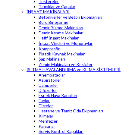
Testereler
Tırmıklar ve Çapalar
İNŞAAT MAKİNALARI
Betoniyerler ve Beton Ekipmanları
Boru Birleştirme
Demir Bükme Makinaları
Demir Kesme Makinaları
Hafif İnşaat Makinaları
İnşaat Vinçleri ve Monoraylar
Kompresör
Plastik Kaynak Makinaları
Şap Makinaları
Zemin Makinaları ve Kesiciler
ISITMA HAVALANDIRMA ve KLİMA SİSTEMLERİ
Anemostadlar
Aspiratörler
Damperler
Difüzörler
Esnek Hava Kanalları
Fanlar
Filtreler
Hastane ve Temiz Oda Ekipmanları
Klimalar
Menfezler
Panjurlar
Servis Kontrol Kapakları