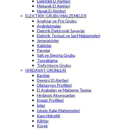
Elektrikli El Aletleri
Mekanik El Aletleri
Havalı El Aletleri
ELEKTRİK GRUBU MALZEMELER
Anahtar ve Priz Grubu
Aydınlatmalar
Elektrik Elektronik Sayaçlar
Elektrik Tesisat ve Sarf Malzemeleri
Jeneratörler
Kablolar
Panolar
Şalt ve Sigorta Grubu
Topraklama
Trafo Hücre Grubu
HIRDAVAT ÜRÜNLERİ
Bantlar
Demirci El Aletleri
Dilatasyon Profilleri
El Arabaları ve Malzeme Taşıma
Hırdavat Aksesuarları
İnşaat Profilleri
İpler
İskele Kalıp Malzemeleri
Kapı Hidroliği
Kilitler
Kürek