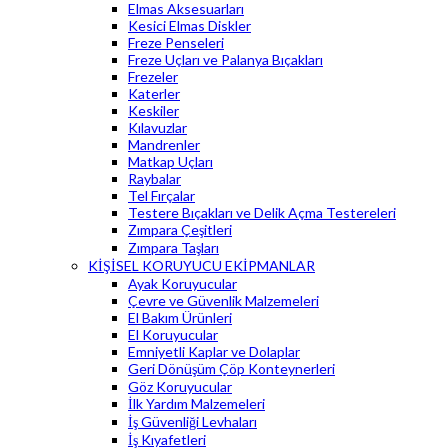
Elmas Aksesuarları
Kesici Elmas Diskler
Freze Penseleri
Freze Uçları ve Palanya Bıçakları
Frezeler
Katerler
Keskiler
Kılavuzlar
Mandrenler
Matkap Uçları
Raybalar
Tel Fırçalar
Testere Bıçakları ve Delik Açma Testereleri
Zımpara Çeşitleri
Zımpara Taşları
KİŞİSEL KORUYUCU EKİPMANLAR
Ayak Koruyucular
Çevre ve Güvenlik Malzemeleri
El Bakım Ürünleri
El Koruyucular
Emniyetli Kaplar ve Dolaplar
Geri Dönüşüm Çöp Konteynerleri
Göz Koruyucular
İlk Yardım Malzemeleri
İş Güvenliği Levhaları
İş Kıyafetleri