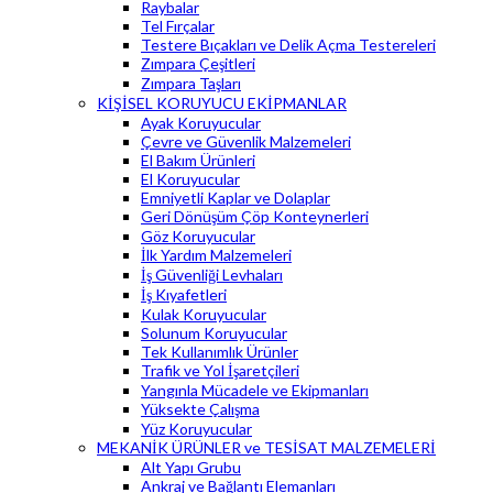
Raybalar
Tel Fırçalar
Testere Bıçakları ve Delik Açma Testereleri
Zımpara Çeşitleri
Zımpara Taşları
KİŞİSEL KORUYUCU EKİPMANLAR
Ayak Koruyucular
Çevre ve Güvenlik Malzemeleri
El Bakım Ürünleri
El Koruyucular
Emniyetli Kaplar ve Dolaplar
Geri Dönüşüm Çöp Konteynerleri
Göz Koruyucular
İlk Yardım Malzemeleri
İş Güvenliği Levhaları
İş Kıyafetleri
Kulak Koruyucular
Solunum Koruyucular
Tek Kullanımlık Ürünler
Trafik ve Yol İşaretçileri
Yangınla Mücadele ve Ekipmanları
Yüksekte Çalışma
Yüz Koruyucular
MEKANİK ÜRÜNLER ve TESİSAT MALZEMELERİ
Alt Yapı Grubu
Ankraj ve Bağlantı Elemanları