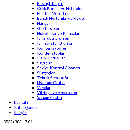
Basınçlı Kaplar
Çelik Borular ve Fittingler
Elektrik Motorları
Esnek Hortumlar ve Flexler
Flanşlar
Göstergeler
Hidroforlar ve Pompalar
Isı Grubu Ürünleri
Isı Transfer Ürünleri
Kompansatörler
Kondenstoplar
Pislik Tutucular
Sayaçlar
Seviye Kontrol Cihazları
Süzgeçler
Teknik Seperatör
Üst Yapı Grubu
Vanalar
Vitrifiye ve Armatürler
Yangın Grubu
Markalar
Kataloğumuz
İletişim
(0539) 383 17 01