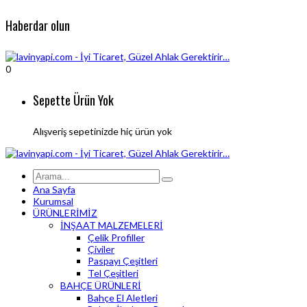
Haberdar olun
0
Sepette Ürün Yok
Alışveriş sepetinizde hiç ürün yok
Ana Sayfa
Kurumsal
ÜRÜNLERİMİZ
İNŞAAT MALZEMELERİ
Çelik Profiller
Çiviler
Paspayı Çeşitleri
Tel Çeşitleri
BAHÇE ÜRÜNLERİ
Bahçe El Aletleri