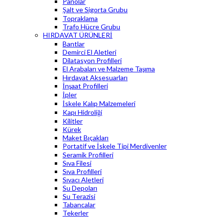
Panolar
Şalt ve Sigorta Grubu
Topraklama
Trafo Hücre Grubu
HIRDAVAT ÜRÜNLERİ
Bantlar
Demirci El Aletleri
Dilatasyon Profilleri
El Arabaları ve Malzeme Taşıma
Hırdavat Aksesuarları
İnşaat Profilleri
İpler
İskele Kalıp Malzemeleri
Kapı Hidroliği
Kilitler
Kürek
Maket Bıçakları
Portatif ve İskele Tipi Merdivenler
Seramik Profilleri
Sıva Filesi
Sıva Profilleri
Sıvacı Aletleri
Su Depoları
Su Terazisi
Tabancalar
Tekerler