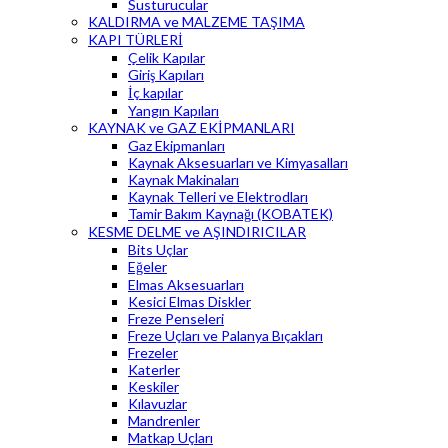
Susturucular
KALDIRMA ve MALZEME TAŞIMA
KAPI TÜRLERİ
Çelik Kapılar
Giriş Kapıları
İç kapılar
Yangın Kapıları
KAYNAK ve GAZ EKİPMANLARI
Gaz Ekipmanları
Kaynak Aksesuarları ve Kimyasalları
Kaynak Makinaları
Kaynak Telleri ve Elektrodları
Tamir Bakım Kaynağı (KOBATEK)
KESME DELME ve AŞINDIRICILAR
Bits Uçlar
Eğeler
Elmas Aksesuarları
Kesici Elmas Diskler
Freze Penseleri
Freze Uçları ve Palanya Bıçakları
Frezeler
Katerler
Keskiler
Kılavuzlar
Mandrenler
Matkap Uçları