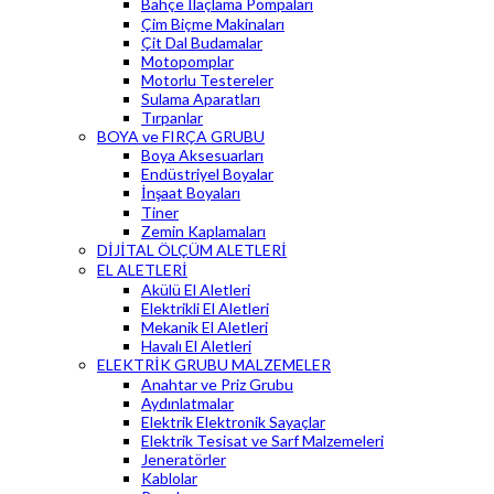
Bahçe İlaçlama Pompaları
Çim Biçme Makinaları
Çit Dal Budamalar
Motopomplar
Motorlu Testereler
Sulama Aparatları
Tırpanlar
BOYA ve FIRÇA GRUBU
Boya Aksesuarları
Endüstriyel Boyalar
İnşaat Boyaları
Tiner
Zemin Kaplamaları
DİJİTAL ÖLÇÜM ALETLERİ
EL ALETLERİ
Akülü El Aletleri
Elektrikli El Aletleri
Mekanik El Aletleri
Havalı El Aletleri
ELEKTRİK GRUBU MALZEMELER
Anahtar ve Priz Grubu
Aydınlatmalar
Elektrik Elektronik Sayaçlar
Elektrik Tesisat ve Sarf Malzemeleri
Jeneratörler
Kablolar