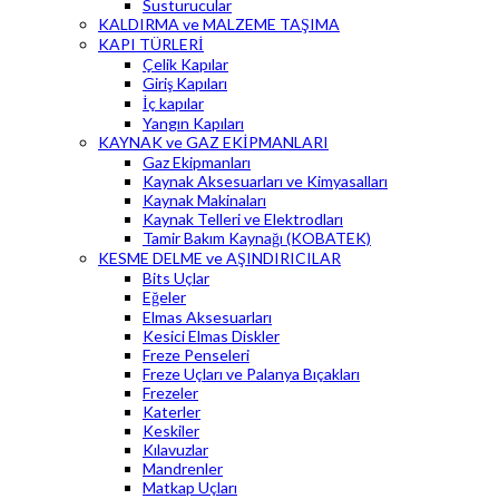
Susturucular
KALDIRMA ve MALZEME TAŞIMA
KAPI TÜRLERİ
Çelik Kapılar
Giriş Kapıları
İç kapılar
Yangın Kapıları
KAYNAK ve GAZ EKİPMANLARI
Gaz Ekipmanları
Kaynak Aksesuarları ve Kimyasalları
Kaynak Makinaları
Kaynak Telleri ve Elektrodları
Tamir Bakım Kaynağı (KOBATEK)
KESME DELME ve AŞINDIRICILAR
Bits Uçlar
Eğeler
Elmas Aksesuarları
Kesici Elmas Diskler
Freze Penseleri
Freze Uçları ve Palanya Bıçakları
Frezeler
Katerler
Keskiler
Kılavuzlar
Mandrenler
Matkap Uçları