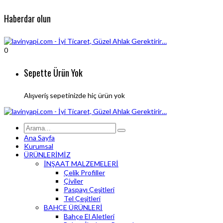
Haberdar olun
0
Sepette Ürün Yok
Alışveriş sepetinizde hiç ürün yok
Ana Sayfa
Kurumsal
ÜRÜNLERİMİZ
İNŞAAT MALZEMELERİ
Çelik Profiller
Çiviler
Paspayı Çeşitleri
Tel Çeşitleri
BAHÇE ÜRÜNLERİ
Bahçe El Aletleri