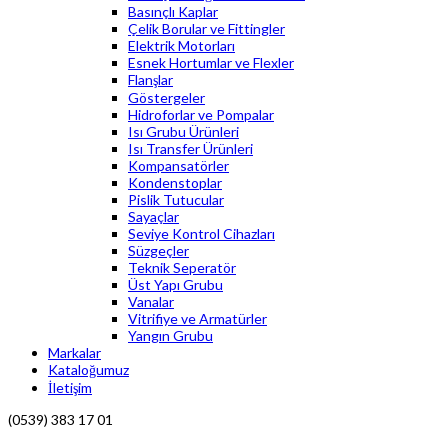
Basınçlı Kaplar
Çelik Borular ve Fittingler
Elektrik Motorları
Esnek Hortumlar ve Flexler
Flanşlar
Göstergeler
Hidroforlar ve Pompalar
Isı Grubu Ürünleri
Isı Transfer Ürünleri
Kompansatörler
Kondenstoplar
Pislik Tutucular
Sayaçlar
Seviye Kontrol Cihazları
Süzgeçler
Teknik Seperatör
Üst Yapı Grubu
Vanalar
Vitrifiye ve Armatürler
Yangın Grubu
Markalar
Kataloğumuz
İletişim
(0539) 383 17 01