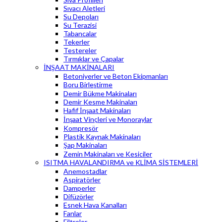
Sıvacı Aletleri
Su Depoları
Su Terazisi
Tabancalar
Tekerler
Testereler
Tırmıklar ve Çapalar
İNŞAAT MAKİNALARI
Betoniyerler ve Beton Ekipmanları
Boru Birleştirme
Demir Bükme Makinaları
Demir Kesme Makinaları
Hafif İnşaat Makinaları
İnşaat Vinçleri ve Monoraylar
Kompresör
Plastik Kaynak Makinaları
Şap Makinaları
Zemin Makinaları ve Kesiciler
ISITMA HAVALANDIRMA ve KLİMA SİSTEMLERİ
Anemostadlar
Aspiratörler
Damperler
Difüzörler
Esnek Hava Kanalları
Fanlar
Filtreler