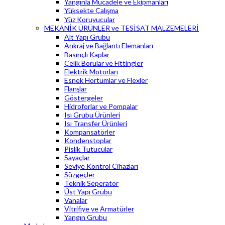
Yangınla Mücadele ve Ekipmanları
Yüksekte Çalışma
Yüz Koruyucular
MEKANİK ÜRÜNLER ve TESİSAT MALZEMELERİ
Alt Yapı Grubu
Ankraj ve Bağlantı Elemanları
Basınçlı Kaplar
Çelik Borular ve Fittingler
Elektrik Motorları
Esnek Hortumlar ve Flexler
Flanşlar
Göstergeler
Hidroforlar ve Pompalar
Isı Grubu Ürünleri
Isı Transfer Ürünleri
Kompansatörler
Kondenstoplar
Pislik Tutucular
Sayaçlar
Seviye Kontrol Cihazları
Süzgeçler
Teknik Seperatör
Üst Yapı Grubu
Vanalar
Vitrifiye ve Armatürler
Yangın Grubu