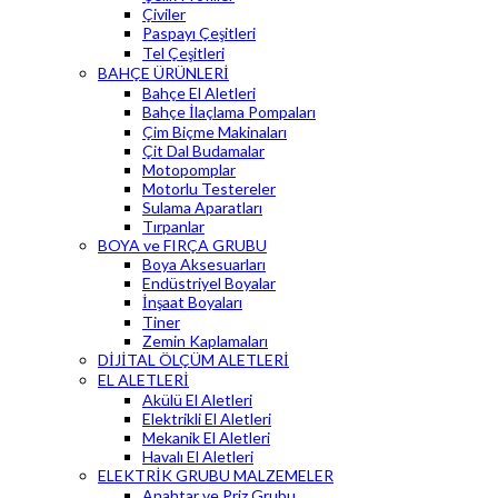
Çiviler
Paspayı Çeşitleri
Tel Çeşitleri
BAHÇE ÜRÜNLERİ
Bahçe El Aletleri
Bahçe İlaçlama Pompaları
Çim Biçme Makinaları
Çit Dal Budamalar
Motopomplar
Motorlu Testereler
Sulama Aparatları
Tırpanlar
BOYA ve FIRÇA GRUBU
Boya Aksesuarları
Endüstriyel Boyalar
İnşaat Boyaları
Tiner
Zemin Kaplamaları
DİJİTAL ÖLÇÜM ALETLERİ
EL ALETLERİ
Akülü El Aletleri
Elektrikli El Aletleri
Mekanik El Aletleri
Havalı El Aletleri
ELEKTRİK GRUBU MALZEMELER
Anahtar ve Priz Grubu