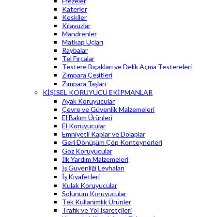
Frezeler
Katerler
Keskiler
Kılavuzlar
Mandrenler
Matkap Uçları
Raybalar
Tel Fırçalar
Testere Bıçakları ve Delik Açma Testereleri
Zımpara Çeşitleri
Zımpara Taşları
KİŞİSEL KORUYUCU EKİPMANLAR
Ayak Koruyucular
Çevre ve Güvenlik Malzemeleri
El Bakım Ürünleri
El Koruyucular
Emniyetli Kaplar ve Dolaplar
Geri Dönüşüm Çöp Konteynerleri
Göz Koruyucular
İlk Yardım Malzemeleri
İş Güvenliği Levhaları
İş Kıyafetleri
Kulak Koruyucular
Solunum Koruyucular
Tek Kullanımlık Ürünler
Trafik ve Yol İşaretçileri