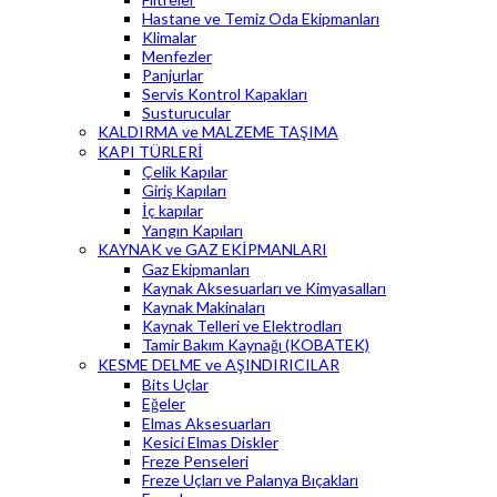
Hastane ve Temiz Oda Ekipmanları
Klimalar
Menfezler
Panjurlar
Servis Kontrol Kapakları
Susturucular
KALDIRMA ve MALZEME TAŞIMA
KAPI TÜRLERİ
Çelik Kapılar
Giriş Kapıları
İç kapılar
Yangın Kapıları
KAYNAK ve GAZ EKİPMANLARI
Gaz Ekipmanları
Kaynak Aksesuarları ve Kimyasalları
Kaynak Makinaları
Kaynak Telleri ve Elektrodları
Tamir Bakım Kaynağı (KOBATEK)
KESME DELME ve AŞINDIRICILAR
Bits Uçlar
Eğeler
Elmas Aksesuarları
Kesici Elmas Diskler
Freze Penseleri
Freze Uçları ve Palanya Bıçakları