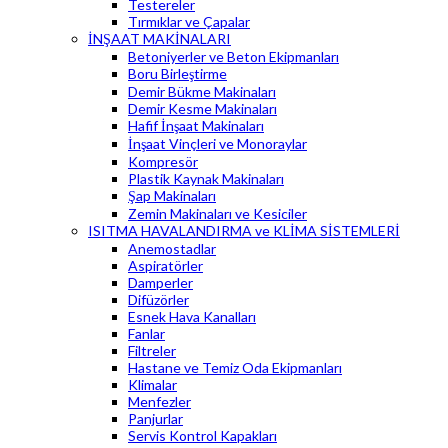
Testereler
Tırmıklar ve Çapalar
İNŞAAT MAKİNALARI
Betoniyerler ve Beton Ekipmanları
Boru Birleştirme
Demir Bükme Makinaları
Demir Kesme Makinaları
Hafif İnşaat Makinaları
İnşaat Vinçleri ve Monoraylar
Kompresör
Plastik Kaynak Makinaları
Şap Makinaları
Zemin Makinaları ve Kesiciler
ISITMA HAVALANDIRMA ve KLİMA SİSTEMLERİ
Anemostadlar
Aspiratörler
Damperler
Difüzörler
Esnek Hava Kanalları
Fanlar
Filtreler
Hastane ve Temiz Oda Ekipmanları
Klimalar
Menfezler
Panjurlar
Servis Kontrol Kapakları