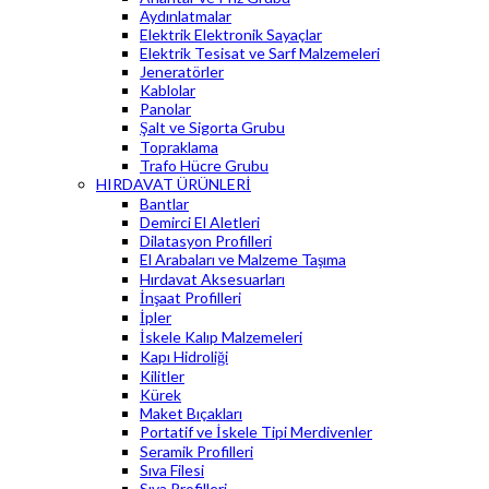
Aydınlatmalar
Elektrik Elektronik Sayaçlar
Elektrik Tesisat ve Sarf Malzemeleri
Jeneratörler
Kablolar
Panolar
Şalt ve Sigorta Grubu
Topraklama
Trafo Hücre Grubu
HIRDAVAT ÜRÜNLERİ
Bantlar
Demirci El Aletleri
Dilatasyon Profilleri
El Arabaları ve Malzeme Taşıma
Hırdavat Aksesuarları
İnşaat Profilleri
İpler
İskele Kalıp Malzemeleri
Kapı Hidroliği
Kilitler
Kürek
Maket Bıçakları
Portatif ve İskele Tipi Merdivenler
Seramik Profilleri
Sıva Filesi
Sıva Profilleri