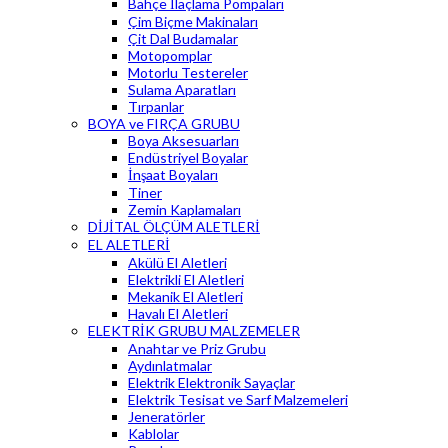
Bahçe İlaçlama Pompaları
Çim Biçme Makinaları
Çit Dal Budamalar
Motopomplar
Motorlu Testereler
Sulama Aparatları
Tırpanlar
BOYA ve FIRÇA GRUBU
Boya Aksesuarları
Endüstriyel Boyalar
İnşaat Boyaları
Tiner
Zemin Kaplamaları
DİJİTAL ÖLÇÜM ALETLERİ
EL ALETLERİ
Akülü El Aletleri
Elektrikli El Aletleri
Mekanik El Aletleri
Havalı El Aletleri
ELEKTRİK GRUBU MALZEMELER
Anahtar ve Priz Grubu
Aydınlatmalar
Elektrik Elektronik Sayaçlar
Elektrik Tesisat ve Sarf Malzemeleri
Jeneratörler
Kablolar