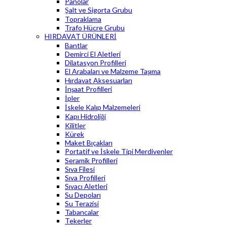
Panolar
Şalt ve Sigorta Grubu
Topraklama
Trafo Hücre Grubu
HIRDAVAT ÜRÜNLERİ
Bantlar
Demirci El Aletleri
Dilatasyon Profilleri
El Arabaları ve Malzeme Taşıma
Hırdavat Aksesuarları
İnşaat Profilleri
İpler
İskele Kalıp Malzemeleri
Kapı Hidroliği
Kilitler
Kürek
Maket Bıçakları
Portatif ve İskele Tipi Merdivenler
Seramik Profilleri
Sıva Filesi
Sıva Profilleri
Sıvacı Aletleri
Su Depoları
Su Terazisi
Tabancalar
Tekerler