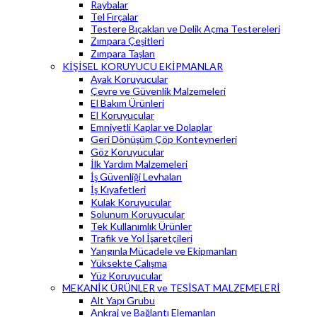
Raybalar
Tel Fırçalar
Testere Bıçakları ve Delik Açma Testereleri
Zımpara Çeşitleri
Zımpara Taşları
KİŞİSEL KORUYUCU EKİPMANLAR
Ayak Koruyucular
Çevre ve Güvenlik Malzemeleri
El Bakım Ürünleri
El Koruyucular
Emniyetli Kaplar ve Dolaplar
Geri Dönüşüm Çöp Konteynerleri
Göz Koruyucular
İlk Yardım Malzemeleri
İş Güvenliği Levhaları
İş Kıyafetleri
Kulak Koruyucular
Solunum Koruyucular
Tek Kullanımlık Ürünler
Trafik ve Yol İşaretçileri
Yangınla Mücadele ve Ekipmanları
Yüksekte Çalışma
Yüz Koruyucular
MEKANİK ÜRÜNLER ve TESİSAT MALZEMELERİ
Alt Yapı Grubu
Ankraj ve Bağlantı Elemanları