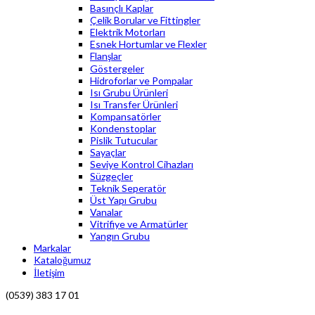
Basınçlı Kaplar
Çelik Borular ve Fittingler
Elektrik Motorları
Esnek Hortumlar ve Flexler
Flanşlar
Göstergeler
Hidroforlar ve Pompalar
Isı Grubu Ürünleri
Isı Transfer Ürünleri
Kompansatörler
Kondenstoplar
Pislik Tutucular
Sayaçlar
Seviye Kontrol Cihazları
Süzgeçler
Teknik Seperatör
Üst Yapı Grubu
Vanalar
Vitrifiye ve Armatürler
Yangın Grubu
Markalar
Kataloğumuz
İletişim
(0539) 383 17 01