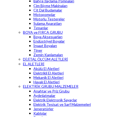
Bahçe İlaçlama Pompaları
Çim Biçme Makinaları
Çit Dal Budamalar
Motopomplar
Motorlu Testereler
Sulama Aparatları
Tırpanlar
BOYA ve FIRÇA GRUBU
Boya Aksesuarları
Endüstriyel Boyalar
İnşaat Boyaları
Tiner
Zemin Kaplamaları
DİJİTAL ÖLÇÜM ALETLERİ
EL ALETLERİ
Akülü El Aletleri
Elektrikli El Aletleri
Mekanik El Aletleri
Havalı El Aletleri
ELEKTRİK GRUBU MALZEMELER
Anahtar ve Priz Grubu
Aydınlatmalar
Elektrik Elektronik Sayaçlar
Elektrik Tesisat ve Sarf Malzemeleri
Jeneratörler
Kablolar