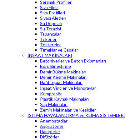
Seramik Profilleri
Sıva Filesi
Sıva Profilleri
Sıvacı Aletleri
Su Depoları
Su Terazisi
Tabancalar
Tekerler
Testereler
Tırmıklar ve Çapalar
İNŞAAT MAKİNALARI
Betoniyerler ve Beton Ekipmanları
Boru Birleştirme
Demir Bükme Makinaları
Demir Kesme Makinaları
Hafif İnşaat Makinaları
İnşaat Vinçleri ve Monoraylar
Kompresör
Plastik Kaynak Makinaları
Şap Makinaları
Zemin Makinaları ve Kesiciler
ISITMA HAVALANDIRMA ve KLİMA SİSTEMLERİ
Anemostadlar
Aspiratörler
Damperler
Difüzörler