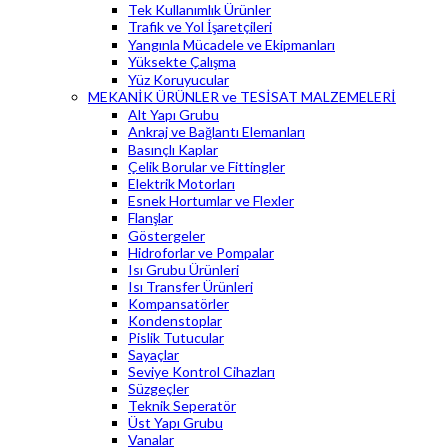
Tek Kullanımlık Ürünler
Trafik ve Yol İşaretçileri
Yangınla Mücadele ve Ekipmanları
Yüksekte Çalışma
Yüz Koruyucular
MEKANİK ÜRÜNLER ve TESİSAT MALZEMELERİ
Alt Yapı Grubu
Ankraj ve Bağlantı Elemanları
Basınçlı Kaplar
Çelik Borular ve Fittingler
Elektrik Motorları
Esnek Hortumlar ve Flexler
Flanşlar
Göstergeler
Hidroforlar ve Pompalar
Isı Grubu Ürünleri
Isı Transfer Ürünleri
Kompansatörler
Kondenstoplar
Pislik Tutucular
Sayaçlar
Seviye Kontrol Cihazları
Süzgeçler
Teknik Seperatör
Üst Yapı Grubu
Vanalar