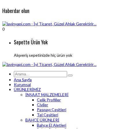
Haberdar olun
0
Sepette Ürün Yok
Alışveriş sepetinizde hiç ürün yok
Ana Sayfa
Kurumsal
ÜRÜNLERİMİZ
İNŞAAT MALZEMELERİ
Çelik Profiller
Çiviler
Paspayı Çeşitleri
Tel Çeşitleri
BAHÇE ÜRÜNLERİ
Bahçe El Aletleri