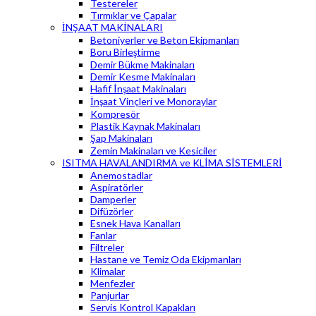
Testereler
Tırmıklar ve Çapalar
İNŞAAT MAKİNALARI
Betoniyerler ve Beton Ekipmanları
Boru Birleştirme
Demir Bükme Makinaları
Demir Kesme Makinaları
Hafif İnşaat Makinaları
İnşaat Vinçleri ve Monoraylar
Kompresör
Plastik Kaynak Makinaları
Şap Makinaları
Zemin Makinaları ve Kesiciler
ISITMA HAVALANDIRMA ve KLİMA SİSTEMLERİ
Anemostadlar
Aspiratörler
Damperler
Difüzörler
Esnek Hava Kanalları
Fanlar
Filtreler
Hastane ve Temiz Oda Ekipmanları
Klimalar
Menfezler
Panjurlar
Servis Kontrol Kapakları