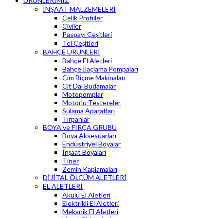
ÜRÜNLERİMİZ
İNŞAAT MALZEMELERİ
Çelik Profiller
Çiviler
Paspayı Çeşitleri
Tel Çeşitleri
BAHÇE ÜRÜNLERİ
Bahçe El Aletleri
Bahçe İlaçlama Pompaları
Çim Biçme Makinaları
Çit Dal Budamalar
Motopomplar
Motorlu Testereler
Sulama Aparatları
Tırpanlar
BOYA ve FIRÇA GRUBU
Boya Aksesuarları
Endüstriyel Boyalar
İnşaat Boyaları
Tiner
Zemin Kaplamaları
DİJİTAL ÖLÇÜM ALETLERİ
EL ALETLERİ
Akülü El Aletleri
Elektrikli El Aletleri
Mekanik El Aletleri