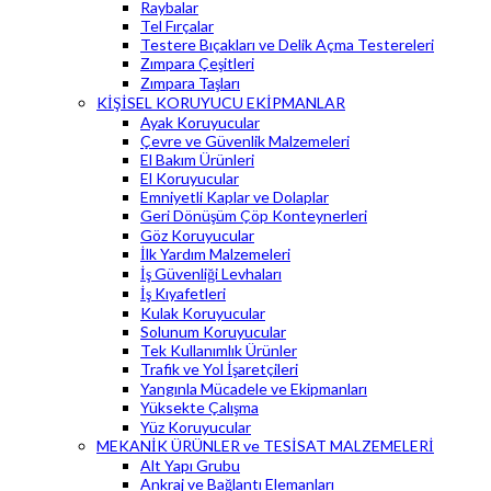
Raybalar
Tel Fırçalar
Testere Bıçakları ve Delik Açma Testereleri
Zımpara Çeşitleri
Zımpara Taşları
KİŞİSEL KORUYUCU EKİPMANLAR
Ayak Koruyucular
Çevre ve Güvenlik Malzemeleri
El Bakım Ürünleri
El Koruyucular
Emniyetli Kaplar ve Dolaplar
Geri Dönüşüm Çöp Konteynerleri
Göz Koruyucular
İlk Yardım Malzemeleri
İş Güvenliği Levhaları
İş Kıyafetleri
Kulak Koruyucular
Solunum Koruyucular
Tek Kullanımlık Ürünler
Trafik ve Yol İşaretçileri
Yangınla Mücadele ve Ekipmanları
Yüksekte Çalışma
Yüz Koruyucular
MEKANİK ÜRÜNLER ve TESİSAT MALZEMELERİ
Alt Yapı Grubu
Ankraj ve Bağlantı Elemanları