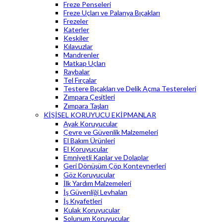
Freze Penseleri
Freze Uçları ve Palanya Bıçakları
Frezeler
Katerler
Keskiler
Kılavuzlar
Mandrenler
Matkap Uçları
Raybalar
Tel Fırçalar
Testere Bıçakları ve Delik Açma Testereleri
Zımpara Çeşitleri
Zımpara Taşları
KİŞİSEL KORUYUCU EKİPMANLAR
Ayak Koruyucular
Çevre ve Güvenlik Malzemeleri
El Bakım Ürünleri
El Koruyucular
Emniyetli Kaplar ve Dolaplar
Geri Dönüşüm Çöp Konteynerleri
Göz Koruyucular
İlk Yardım Malzemeleri
İş Güvenliği Levhaları
İş Kıyafetleri
Kulak Koruyucular
Solunum Koruyucular