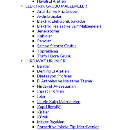
Havalı El Aletleri
ELEKTRİK GRUBU MALZEMELER
Anahtar ve Priz Grubu
Aydınlatmalar
Elektrik Elektronik Sayaçlar
Elektrik Tesisat ve Sarf Malzemeleri
Jeneratörler
Kablolar
Panolar
Şalt ve Sigorta Grubu
Topraklama
Trafo Hücre Grubu
HIRDAVAT ÜRÜNLERİ
Bantlar
Demirci El Aletleri
Dilatasyon Profilleri
El Arabaları ve Malzeme Taşıma
Hırdavat Aksesuarları
İnşaat Profilleri
İpler
İskele Kalıp Malzemeleri
Kapı Hidroliği
Kilitler
Kürek
Maket Bıçakları
Portatif ve İskele Tipi Merdivenler