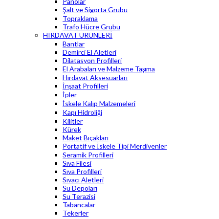
Panolar
Şalt ve Sigorta Grubu
Topraklama
Trafo Hücre Grubu
HIRDAVAT ÜRÜNLERİ
Bantlar
Demirci El Aletleri
Dilatasyon Profilleri
El Arabaları ve Malzeme Taşıma
Hırdavat Aksesuarları
İnşaat Profilleri
İpler
İskele Kalıp Malzemeleri
Kapı Hidroliği
Kilitler
Kürek
Maket Bıçakları
Portatif ve İskele Tipi Merdivenler
Seramik Profilleri
Sıva Filesi
Sıva Profilleri
Sıvacı Aletleri
Su Depoları
Su Terazisi
Tabancalar
Tekerler