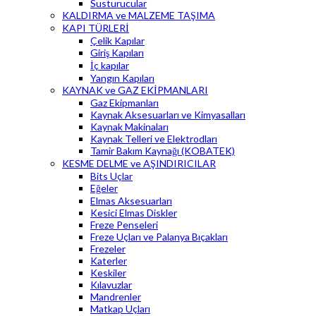
Susturucular
KALDIRMA ve MALZEME TAŞIMA
KAPI TÜRLERİ
Çelik Kapılar
Giriş Kapıları
İç kapılar
Yangın Kapıları
KAYNAK ve GAZ EKİPMANLARI
Gaz Ekipmanları
Kaynak Aksesuarları ve Kimyasalları
Kaynak Makinaları
Kaynak Telleri ve Elektrodları
Tamir Bakım Kaynağı (KOBATEK)
KESME DELME ve AŞINDIRICILAR
Bits Uçlar
Eğeler
Elmas Aksesuarları
Kesici Elmas Diskler
Freze Penseleri
Freze Uçları ve Palanya Bıçakları
Frezeler
Katerler
Keskiler
Kılavuzlar
Mandrenler
Matkap Uçları