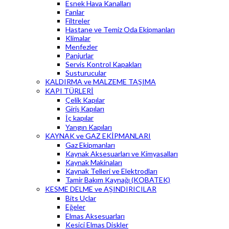
Esnek Hava Kanalları
Fanlar
Filtreler
Hastane ve Temiz Oda Ekipmanları
Klimalar
Menfezler
Panjurlar
Servis Kontrol Kapakları
Susturucular
KALDIRMA ve MALZEME TAŞIMA
KAPI TÜRLERİ
Çelik Kapılar
Giriş Kapıları
İç kapılar
Yangın Kapıları
KAYNAK ve GAZ EKİPMANLARI
Gaz Ekipmanları
Kaynak Aksesuarları ve Kimyasalları
Kaynak Makinaları
Kaynak Telleri ve Elektrodları
Tamir Bakım Kaynağı (KOBATEK)
KESME DELME ve AŞINDIRICILAR
Bits Uçlar
Eğeler
Elmas Aksesuarları
Kesici Elmas Diskler