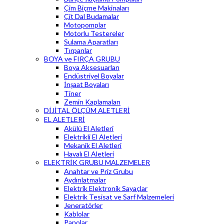
Çim Biçme Makinaları
Çit Dal Budamalar
Motopomplar
Motorlu Testereler
Sulama Aparatları
Tırpanlar
BOYA ve FIRÇA GRUBU
Boya Aksesuarları
Endüstriyel Boyalar
İnşaat Boyaları
Tiner
Zemin Kaplamaları
DİJİTAL ÖLÇÜM ALETLERİ
EL ALETLERİ
Akülü El Aletleri
Elektrikli El Aletleri
Mekanik El Aletleri
Havalı El Aletleri
ELEKTRİK GRUBU MALZEMELER
Anahtar ve Priz Grubu
Aydınlatmalar
Elektrik Elektronik Sayaçlar
Elektrik Tesisat ve Sarf Malzemeleri
Jeneratörler
Kablolar
Panolar