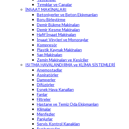
Tırmıklar ve Çapalar
İNŞAAT MAKİNALARI
Betoniyerler ve Beton Ekipmanları
Boru Birleştirme
Demir Bükme Makinaları
Demir Kesme Makinaları
Hafif İnşaat Makinaları
İnşaat Vinçleri ve Monoraylar
Kompresör
Plastik Kaynak Makinaları
Şap Makinaları
Zemin Makinaları ve Kesiciler
ISITMA HAVALANDIRMA ve KLİMA SİSTEMLERİ
Anemostadlar
Aspiratörler
Damperler
Difüzörler
Esnek Hava Kanalları
Fanlar
Filtreler
Hastane ve Temiz Oda Ekipmanları
Klimalar
Menfezler
Panjurlar
Servis Kontrol Kapakları
Susturucular