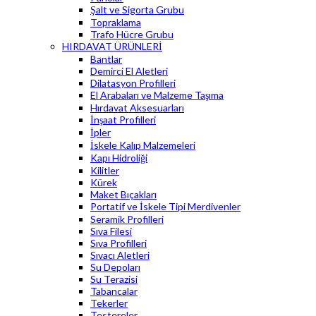
Şalt ve Sigorta Grubu
Topraklama
Trafo Hücre Grubu
HIRDAVAT ÜRÜNLERİ
Bantlar
Demirci El Aletleri
Dilatasyon Profilleri
El Arabaları ve Malzeme Taşıma
Hırdavat Aksesuarları
İnşaat Profilleri
İpler
İskele Kalıp Malzemeleri
Kapı Hidroliği
Kilitler
Kürek
Maket Bıçakları
Portatif ve İskele Tipi Merdivenler
Seramik Profilleri
Sıva Filesi
Sıva Profilleri
Sıvacı Aletleri
Su Depoları
Su Terazisi
Tabancalar
Tekerler
Testereler