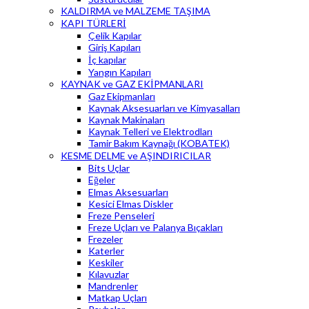
KALDIRMA ve MALZEME TAŞIMA
KAPI TÜRLERİ
Çelik Kapılar
Giriş Kapıları
İç kapılar
Yangın Kapıları
KAYNAK ve GAZ EKİPMANLARI
Gaz Ekipmanları
Kaynak Aksesuarları ve Kimyasalları
Kaynak Makinaları
Kaynak Telleri ve Elektrodları
Tamir Bakım Kaynağı (KOBATEK)
KESME DELME ve AŞINDIRICILAR
Bits Uçlar
Eğeler
Elmas Aksesuarları
Kesici Elmas Diskler
Freze Penseleri
Freze Uçları ve Palanya Bıçakları
Frezeler
Katerler
Keskiler
Kılavuzlar
Mandrenler
Matkap Uçları