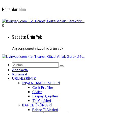
Haberdar olun
0
Sepette Ürün Yok
Alışveriş sepetinizde hiç ürün yok
Ana Sayfa
Kurumsal
ÜRÜNLERİMİZ
İNŞAAT MALZEMELERİ
Çelik Profiller
Çiviler
Paspayı Çeşitleri
Tel Çeşitleri
BAHÇE ÜRÜNLERİ
Bahçe El Aletleri