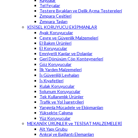
Raybalar
Tel Fırçalar
Testere Bıçakları ve Delik Açma Testereleri
Zımpara Çeşitleri
Zımpara Taşları
KİŞİSEL KORUYUCU EKİPMANLAR
Ayak Koruyucular
Çevre ve Güvenlik Malzemeleri
El Bakım Ürünleri
El Koruyucular
Emniyetli Kaplar ve Dolaplar
Geri Dönüşüm Çöp Konteynerleri
Göz Koruyucular
İlk Yardım Malzemeleri
İş Güvenliği Levhaları
İş Kıyafetleri
Kulak Koruyucular
Solunum Koruyucular
Tek Kullanımlık Ürünler
Trafik ve Yol İşaretçileri
Yangınla Mücadele ve Ekipmanları
Yüksekte Çalışma
Yüz Koruyucular
MEKANİK ÜRÜNLER ve TESİSAT MALZEMELERİ
Alt Yapı Grubu
Ankraj ve Bağlantı Elemanları