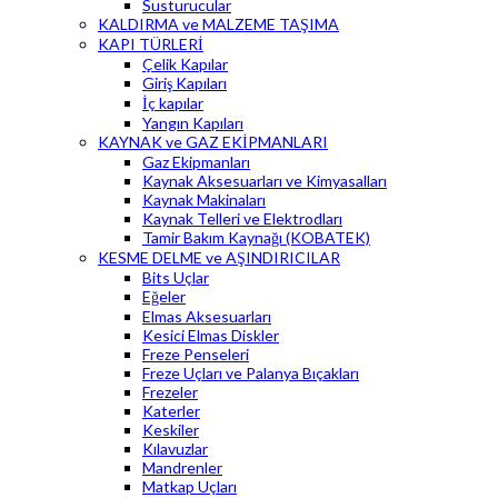
Susturucular
KALDIRMA ve MALZEME TAŞIMA
KAPI TÜRLERİ
Çelik Kapılar
Giriş Kapıları
İç kapılar
Yangın Kapıları
KAYNAK ve GAZ EKİPMANLARI
Gaz Ekipmanları
Kaynak Aksesuarları ve Kimyasalları
Kaynak Makinaları
Kaynak Telleri ve Elektrodları
Tamir Bakım Kaynağı (KOBATEK)
KESME DELME ve AŞINDIRICILAR
Bits Uçlar
Eğeler
Elmas Aksesuarları
Kesici Elmas Diskler
Freze Penseleri
Freze Uçları ve Palanya Bıçakları
Frezeler
Katerler
Keskiler
Kılavuzlar
Mandrenler
Matkap Uçları