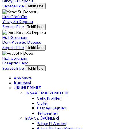
Dikey Su Deposu
Sepete Ekle
Teklif İste
Hızlı Görünüm
Yatay Su Deposu
Sepete Ekle
Teklif İste
Hızlı Görünüm
Dort Kose Su Deposu
Sepete Ekle
Teklif İste
Hızlı Görünüm
Foseptik Depo
Sepete Ekle
Teklif İste
Ana Sayfa
Kurumsal
ÜRÜNLERİMİZ
İNŞAAT MALZEMELERİ
Çelik Profiller
Çiviler
Paspayı Çeşitleri
Tel Çeşitleri
BAHÇE ÜRÜNLERİ
Bahçe El Aletleri
Bahçe İlaçlama Pompaları