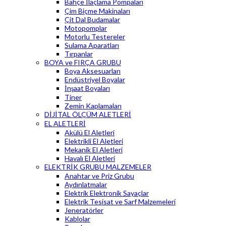
Bahçe İlaçlama Pompaları
Çim Biçme Makinaları
Çit Dal Budamalar
Motopomplar
Motorlu Testereler
Sulama Aparatları
Tırpanlar
BOYA ve FIRÇA GRUBU
Boya Aksesuarları
Endüstriyel Boyalar
İnşaat Boyaları
Tiner
Zemin Kaplamaları
DİJİTAL ÖLÇÜM ALETLERİ
EL ALETLERİ
Akülü El Aletleri
Elektrikli El Aletleri
Mekanik El Aletleri
Havalı El Aletleri
ELEKTRİK GRUBU MALZEMELER
Anahtar ve Priz Grubu
Aydınlatmalar
Elektrik Elektronik Sayaçlar
Elektrik Tesisat ve Sarf Malzemeleri
Jeneratörler
Kablolar