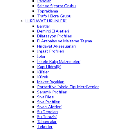
Panolar
Şalt ve Sigorta Grubu
Topraklama
Trafo Hücre Grubu
HIRDAVAT ÜRÜNLERİ
Bantlar
Demirci El Aletleri
Dilatasyon Profilleri
El Arabaları ve Malzeme Taşıma
Hırdavat Aksesuarları
İnşaat Profilleri
İpler
İskele Kalıp Malzemeleri
Kapı Hidroliği
Kilitler
Kürek
Maket Bıçakları
Portatif ve İskele Tipi Merdivenler
Seramik Profilleri
Sıva Filesi
Sıva Profilleri
Sıvacı Aletleri
Su Depoları
Su Terazisi
Tabancalar
Tekerler