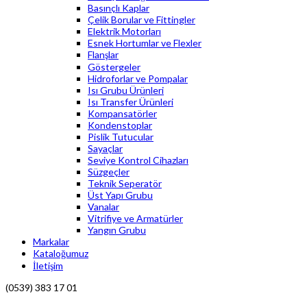
Basınçlı Kaplar
Çelik Borular ve Fittingler
Elektrik Motorları
Esnek Hortumlar ve Flexler
Flanşlar
Göstergeler
Hidroforlar ve Pompalar
Isı Grubu Ürünleri
Isı Transfer Ürünleri
Kompansatörler
Kondenstoplar
Pislik Tutucular
Sayaçlar
Seviye Kontrol Cihazları
Süzgeçler
Teknik Seperatör
Üst Yapı Grubu
Vanalar
Vitrifiye ve Armatürler
Yangın Grubu
Markalar
Kataloğumuz
İletişim
(0539) 383 17 01