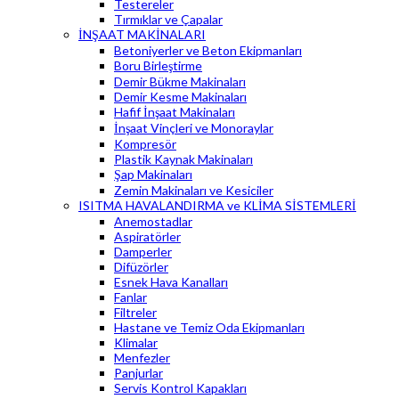
Testereler
Tırmıklar ve Çapalar
İNŞAAT MAKİNALARI
Betoniyerler ve Beton Ekipmanları
Boru Birleştirme
Demir Bükme Makinaları
Demir Kesme Makinaları
Hafif İnşaat Makinaları
İnşaat Vinçleri ve Monoraylar
Kompresör
Plastik Kaynak Makinaları
Şap Makinaları
Zemin Makinaları ve Kesiciler
ISITMA HAVALANDIRMA ve KLİMA SİSTEMLERİ
Anemostadlar
Aspiratörler
Damperler
Difüzörler
Esnek Hava Kanalları
Fanlar
Filtreler
Hastane ve Temiz Oda Ekipmanları
Klimalar
Menfezler
Panjurlar
Servis Kontrol Kapakları