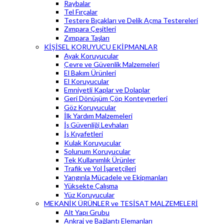
Raybalar
Tel Fırçalar
Testere Bıçakları ve Delik Açma Testereleri
Zımpara Çeşitleri
Zımpara Taşları
KİŞİSEL KORUYUCU EKİPMANLAR
Ayak Koruyucular
Çevre ve Güvenlik Malzemeleri
El Bakım Ürünleri
El Koruyucular
Emniyetli Kaplar ve Dolaplar
Geri Dönüşüm Çöp Konteynerleri
Göz Koruyucular
İlk Yardım Malzemeleri
İş Güvenliği Levhaları
İş Kıyafetleri
Kulak Koruyucular
Solunum Koruyucular
Tek Kullanımlık Ürünler
Trafik ve Yol İşaretçileri
Yangınla Mücadele ve Ekipmanları
Yüksekte Çalışma
Yüz Koruyucular
MEKANİK ÜRÜNLER ve TESİSAT MALZEMELERİ
Alt Yapı Grubu
Ankraj ve Bağlantı Elemanları