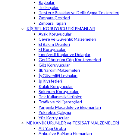
Raybalar
Tel Fırçalar
Testere Bıçakları ve Delik Açma Testereleri
Zımpara Çeşitleri
Zımpara Taşları
KİŞİSEL KORUYUCU EKİPMANLAR
Ayak Koruyucular
Çevre ve Güvenlik Malzemeleri
El Bakım Ürünleri
El Koruyucular
Emniyetli Kaplar ve Dolaplar
Geri Dönüşüm Çöp Konteynerleri
Göz Koruyucular
İlk Yardım Malzemeleri
İş Güvenliği Levhaları
İş Kıyafetleri
Kulak Koruyucular
Solunum Koruyucular
Tek Kullanımlık Ürünler
Trafik ve Yol İşaretçileri
Yangınla Mücadele ve Ekipmanları
Yüksekte Çalışma
Yüz Koruyucular
MEKANİK ÜRÜNLER ve TESİSAT MALZEMELERİ
Alt Yapı Grubu
Ankraj ve Bağlantı Elemanları