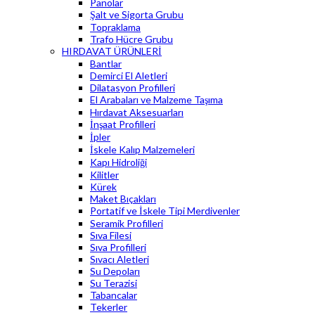
Panolar
Şalt ve Sigorta Grubu
Topraklama
Trafo Hücre Grubu
HIRDAVAT ÜRÜNLERİ
Bantlar
Demirci El Aletleri
Dilatasyon Profilleri
El Arabaları ve Malzeme Taşıma
Hırdavat Aksesuarları
İnşaat Profilleri
İpler
İskele Kalıp Malzemeleri
Kapı Hidroliği
Kilitler
Kürek
Maket Bıçakları
Portatif ve İskele Tipi Merdivenler
Seramik Profilleri
Sıva Filesi
Sıva Profilleri
Sıvacı Aletleri
Su Depoları
Su Terazisi
Tabancalar
Tekerler