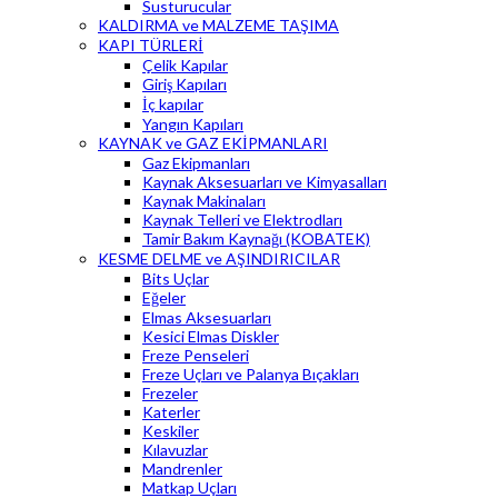
Susturucular
KALDIRMA ve MALZEME TAŞIMA
KAPI TÜRLERİ
Çelik Kapılar
Giriş Kapıları
İç kapılar
Yangın Kapıları
KAYNAK ve GAZ EKİPMANLARI
Gaz Ekipmanları
Kaynak Aksesuarları ve Kimyasalları
Kaynak Makinaları
Kaynak Telleri ve Elektrodları
Tamir Bakım Kaynağı (KOBATEK)
KESME DELME ve AŞINDIRICILAR
Bits Uçlar
Eğeler
Elmas Aksesuarları
Kesici Elmas Diskler
Freze Penseleri
Freze Uçları ve Palanya Bıçakları
Frezeler
Katerler
Keskiler
Kılavuzlar
Mandrenler
Matkap Uçları