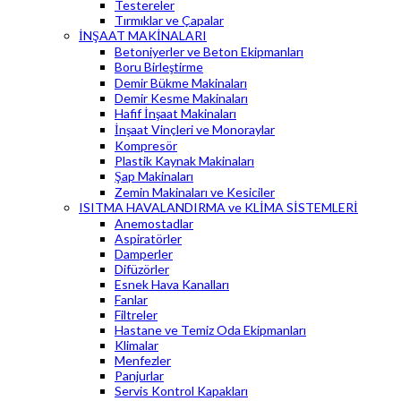
Testereler
Tırmıklar ve Çapalar
İNŞAAT MAKİNALARI
Betoniyerler ve Beton Ekipmanları
Boru Birleştirme
Demir Bükme Makinaları
Demir Kesme Makinaları
Hafif İnşaat Makinaları
İnşaat Vinçleri ve Monoraylar
Kompresör
Plastik Kaynak Makinaları
Şap Makinaları
Zemin Makinaları ve Kesiciler
ISITMA HAVALANDIRMA ve KLİMA SİSTEMLERİ
Anemostadlar
Aspiratörler
Damperler
Difüzörler
Esnek Hava Kanalları
Fanlar
Filtreler
Hastane ve Temiz Oda Ekipmanları
Klimalar
Menfezler
Panjurlar
Servis Kontrol Kapakları