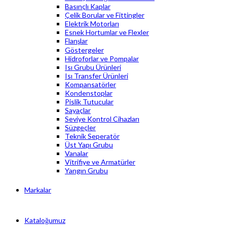
Basınçlı Kaplar
Çelik Borular ve Fittingler
Elektrik Motorları
Esnek Hortumlar ve Flexler
Flanşlar
Göstergeler
Hidroforlar ve Pompalar
Isı Grubu Ürünleri
Isı Transfer Ürünleri
Kompansatörler
Kondenstoplar
Pislik Tutucular
Sayaçlar
Seviye Kontrol Cihazları
Süzgeçler
Teknik Seperatör
Üst Yapı Grubu
Vanalar
Vitrifiye ve Armatürler
Yangın Grubu
Markalar
Kataloğumuz