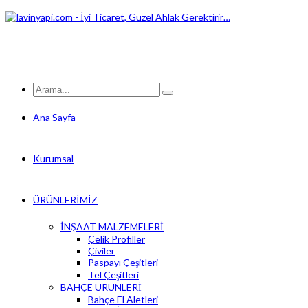
Ana Sayfa
Kurumsal
ÜRÜNLERİMİZ
İNŞAAT MALZEMELERİ
Çelik Profiller
Çiviler
Paspayı Çeşitleri
Tel Çeşitleri
BAHÇE ÜRÜNLERİ
Bahçe El Aletleri