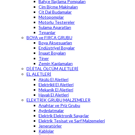
Bahçe İlaçlama Pompaları
Çim Biçme Makinaları
Çit Dal Budamalar
Motopomplar
Motorlu Testereler
Sulama Aparatları
Tırpanlar
BOYA ve FIRÇA GRUBU
Boya Aksesuarları
Endüstriyel Boyalar
İnşaat Boyaları
Tiner
Zemin Kaplamaları
DİJİTAL ÖLÇÜM ALETLERİ
EL ALETLERİ
Akülü El Aletleri
Elektrikli El Aletleri
Mekanik El Aletleri
Havalı El Aletleri
ELEKTRİK GRUBU MALZEMELER
Anahtar ve Priz Grubu
Aydınlatmalar
Elektrik Elektronik Sayaçlar
Elektrik Tesisat ve Sarf Malzemeleri
Jeneratörler
Kablolar