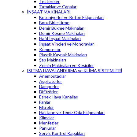
Testereler
Tırmıklar ve Çapalar
İNŞAAT MAKİNALARI
Betoniyerler ve Beton Ekipmanları
Boru Birleştirme
Demir Bükme Makinaları
Demir Kesme Makinaları
Hafif İnşaat Makinaları
İnşaat Vinçleri ve Monoraylar
Kompresör
Plastik Kaynak Makinaları
Şap Makinaları
Zemin Makinaları ve Kesiciler
ISITMA HAVALANDIRMA ve KLİMA SİSTEMLERİ
Anemostadlar
Aspiratörler
Damperler
Difüzörler
Esnek Hava Kanalları
Fanlar
Filtreler
Hastane ve Temiz Oda Ekipmanları
Klimalar
Menfezler
Panjurlar
Servis Kontrol Kapakları