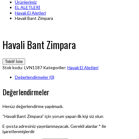
Ürünlerimiz
EL ALETLERİ
Havalı El Aletleri
Havali Bant Zimpara
Havali Bant Zimpara
Teklif İste
Stok kodu:
LVN1187
Kategoriler:
Havalı El Aletleri
Değerlendirmeler (0)
Değerlendirmeler
Henüz değerlendirme yapılmadı.
“Havali Bant Zimpara” için yorum yapan ilk kişi siz olun
E-posta adresiniz yayınlanmayacak.
Gerekli alanlar
*
ile
işaretlenmişlerdir