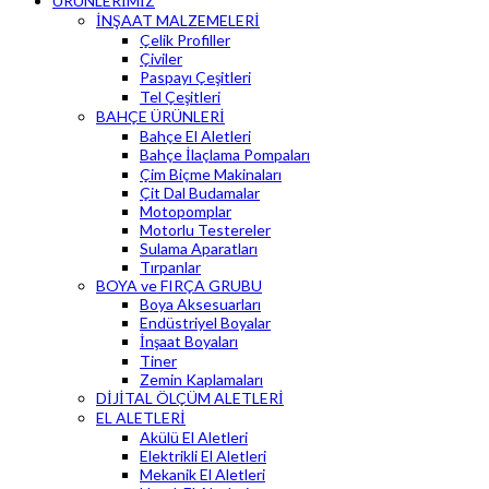
ÜRÜNLERİMİZ
İNŞAAT MALZEMELERİ
Çelik Profiller
Çiviler
Paspayı Çeşitleri
Tel Çeşitleri
BAHÇE ÜRÜNLERİ
Bahçe El Aletleri
Bahçe İlaçlama Pompaları
Çim Biçme Makinaları
Çit Dal Budamalar
Motopomplar
Motorlu Testereler
Sulama Aparatları
Tırpanlar
BOYA ve FIRÇA GRUBU
Boya Aksesuarları
Endüstriyel Boyalar
İnşaat Boyaları
Tiner
Zemin Kaplamaları
DİJİTAL ÖLÇÜM ALETLERİ
EL ALETLERİ
Akülü El Aletleri
Elektrikli El Aletleri
Mekanik El Aletleri