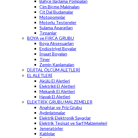
Bahçe İlaçlama Pompaları
Çim Biçme Makinaları
Çit Dal Budamalar
Motopomplar
Motorlu Testereler
Sulama Aparatları
Tırpanlar
BOYA ve FIRÇA GRUBU
Boya Aksesuarları
Endüstriyel Boyalar
İnşaat Boyaları
Tiner
Zemin Kaplamaları
DİJİTAL ÖLÇÜM ALETLERİ
EL ALETLERİ
Akülü El Aletleri
Elektrikli El Aletleri
Mekanik El Aletleri
Havalı El Aletleri
ELEKTRİK GRUBU MALZEMELER
Anahtar ve Priz Grubu
Aydınlatmalar
Elektrik Elektronik Sayaçlar
Elektrik Tesisat ve Sarf Malzemeleri
Jeneratörler
Kablolar