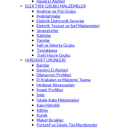
Havalı El Aletleri
ELEKTRİK GRUBU MALZEMELER
Anahtar ve Priz Grubu
Aydınlatmalar
Elektrik Elektronik Sayaçlar
Elektrik Tesisat ve Sarf Malzemeleri
Jeneratörler
Kablolar
Panolar
Şalt ve Sigorta Grubu
Topraklama
Trafo Hücre Grubu
HIRDAVAT ÜRÜNLERİ
Bantlar
Demirci El Aletleri
Dilatasyon Profilleri
El Arabaları ve Malzeme Taşıma
Hırdavat Aksesuarları
İnşaat Profilleri
İpler
İskele Kalıp Malzemeleri
Kapı Hidroliği
Kilitler
Kürek
Maket Bıçakları
Portatif ve İskele Tipi Merdivenler