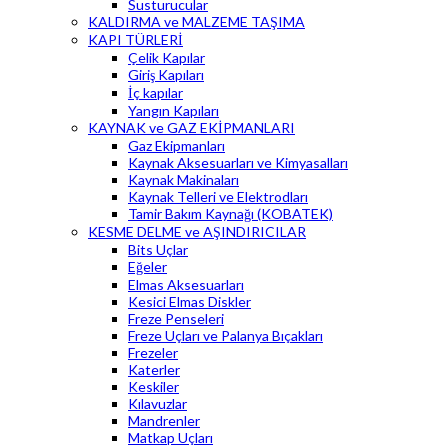
Susturucular
KALDIRMA ve MALZEME TAŞIMA
KAPI TÜRLERİ
Çelik Kapılar
Giriş Kapıları
İç kapılar
Yangın Kapıları
KAYNAK ve GAZ EKİPMANLARI
Gaz Ekipmanları
Kaynak Aksesuarları ve Kimyasalları
Kaynak Makinaları
Kaynak Telleri ve Elektrodları
Tamir Bakım Kaynağı (KOBATEK)
KESME DELME ve AŞINDIRICILAR
Bits Uçlar
Eğeler
Elmas Aksesuarları
Kesici Elmas Diskler
Freze Penseleri
Freze Uçları ve Palanya Bıçakları
Frezeler
Katerler
Keskiler
Kılavuzlar
Mandrenler
Matkap Uçları