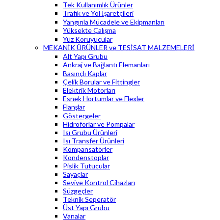
Tek Kullanımlık Ürünler
Trafik ve Yol İşaretçileri
Yangınla Mücadele ve Ekipmanları
Yüksekte Çalışma
Yüz Koruyucular
MEKANİK ÜRÜNLER ve TESİSAT MALZEMELERİ
Alt Yapı Grubu
Ankraj ve Bağlantı Elemanları
Basınçlı Kaplar
Çelik Borular ve Fittingler
Elektrik Motorları
Esnek Hortumlar ve Flexler
Flanşlar
Göstergeler
Hidroforlar ve Pompalar
Isı Grubu Ürünleri
Isı Transfer Ürünleri
Kompansatörler
Kondenstoplar
Pislik Tutucular
Sayaçlar
Seviye Kontrol Cihazları
Süzgeçler
Teknik Seperatör
Üst Yapı Grubu
Vanalar