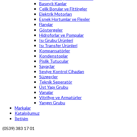
Basınçlı Kaplar
Çelik Borular ve Fittingler
Elektrik Motorları
Esnek Hortumlar ve Flexler
Flanşlar
Göstergeler
Hidroforlar ve Pompalar
Isı Grubu Ürünleri
Isı Transfer Ürünleri
Kompansatörler
Kondenstoplar
Pislik Tutucular
Sayaçlar
Seviye Kontrol Cihazları
Süzgeçler
Teknik Seperatör
Üst Yapı Grubu
Vanalar
Vitrifiye ve Armatürler
Yangın Grubu
Markalar
Kataloğumuz
İletişim
(0539) 383 17 01