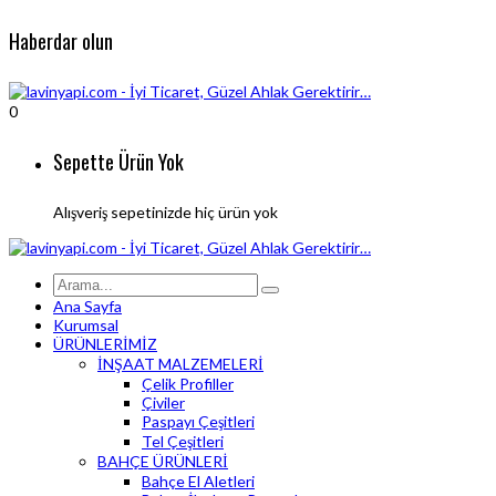
Haberdar olun
0
Sepette Ürün Yok
Alışveriş sepetinizde hiç ürün yok
Ana Sayfa
Kurumsal
ÜRÜNLERİMİZ
İNŞAAT MALZEMELERİ
Çelik Profiller
Çiviler
Paspayı Çeşitleri
Tel Çeşitleri
BAHÇE ÜRÜNLERİ
Bahçe El Aletleri