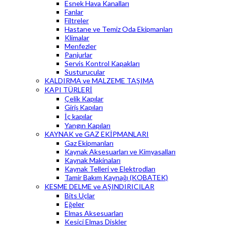
Esnek Hava Kanalları
Fanlar
Filtreler
Hastane ve Temiz Oda Ekipmanları
Klimalar
Menfezler
Panjurlar
Servis Kontrol Kapakları
Susturucular
KALDIRMA ve MALZEME TAŞIMA
KAPI TÜRLERİ
Çelik Kapılar
Giriş Kapıları
İç kapılar
Yangın Kapıları
KAYNAK ve GAZ EKİPMANLARI
Gaz Ekipmanları
Kaynak Aksesuarları ve Kimyasalları
Kaynak Makinaları
Kaynak Telleri ve Elektrodları
Tamir Bakım Kaynağı (KOBATEK)
KESME DELME ve AŞINDIRICILAR
Bits Uçlar
Eğeler
Elmas Aksesuarları
Kesici Elmas Diskler