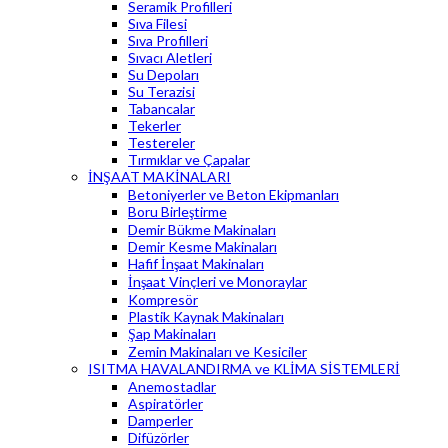
Seramik Profilleri
Sıva Filesi
Sıva Profilleri
Sıvacı Aletleri
Su Depoları
Su Terazisi
Tabancalar
Tekerler
Testereler
Tırmıklar ve Çapalar
İNŞAAT MAKİNALARI
Betoniyerler ve Beton Ekipmanları
Boru Birleştirme
Demir Bükme Makinaları
Demir Kesme Makinaları
Hafif İnşaat Makinaları
İnşaat Vinçleri ve Monoraylar
Kompresör
Plastik Kaynak Makinaları
Şap Makinaları
Zemin Makinaları ve Kesiciler
ISITMA HAVALANDIRMA ve KLİMA SİSTEMLERİ
Anemostadlar
Aspiratörler
Damperler
Difüzörler