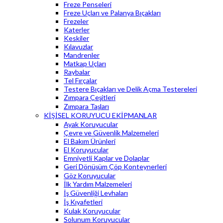
Freze Penseleri
Freze Uçları ve Palanya Bıçakları
Frezeler
Katerler
Keskiler
Kılavuzlar
Mandrenler
Matkap Uçları
Raybalar
Tel Fırçalar
Testere Bıçakları ve Delik Açma Testereleri
Zımpara Çeşitleri
Zımpara Taşları
KİŞİSEL KORUYUCU EKİPMANLAR
Ayak Koruyucular
Çevre ve Güvenlik Malzemeleri
El Bakım Ürünleri
El Koruyucular
Emniyetli Kaplar ve Dolaplar
Geri Dönüşüm Çöp Konteynerleri
Göz Koruyucular
İlk Yardım Malzemeleri
İş Güvenliği Levhaları
İş Kıyafetleri
Kulak Koruyucular
Solunum Koruyucular