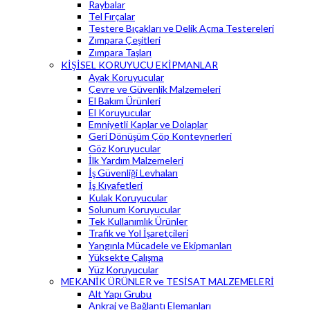
Raybalar
Tel Fırçalar
Testere Bıçakları ve Delik Açma Testereleri
Zımpara Çeşitleri
Zımpara Taşları
KİŞİSEL KORUYUCU EKİPMANLAR
Ayak Koruyucular
Çevre ve Güvenlik Malzemeleri
El Bakım Ürünleri
El Koruyucular
Emniyetli Kaplar ve Dolaplar
Geri Dönüşüm Çöp Konteynerleri
Göz Koruyucular
İlk Yardım Malzemeleri
İş Güvenliği Levhaları
İş Kıyafetleri
Kulak Koruyucular
Solunum Koruyucular
Tek Kullanımlık Ürünler
Trafik ve Yol İşaretçileri
Yangınla Mücadele ve Ekipmanları
Yüksekte Çalışma
Yüz Koruyucular
MEKANİK ÜRÜNLER ve TESİSAT MALZEMELERİ
Alt Yapı Grubu
Ankraj ve Bağlantı Elemanları