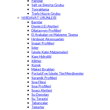
Panolar
Şalt ve Sigorta Grubu
Topraklama
Trafo Hücre Grubu
HIRDAVAT ÜRÜNLERİ
Bantlar
Demirci El Aletleri
Dilatasyon Profilleri
El Arabaları ve Malzeme Taşıma
Hırdavat Aksesuarları
İnşaat Profilleri
İpler
İskele Kalıp Malzemeleri
Kapı Hidroliği
Kilitler
Kürek
Maket Bıçakları
Portatif ve İskele Tipi Merdivenler
Seramik Profilleri
Sıva Filesi
Sıva Profilleri
Sıvacı Aletleri
Su Depoları
Su Terazisi
Tabancalar
Tekerler