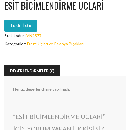
ESIT BICIMLENDIRME UCLARI
Teklif İste
Stok kodu:
LVN2577
Kategoriler:
Freze Uçları ve Palanya Bıçakları
DEĞERLENDIRMELER (0)
Henüz değerlendirme yapılmadı.
“ESIT BICIMLENDIRME UCLARI”
IÇIN YORUM YAPAN ILK KIŞI SIZ