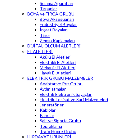
Sulama Aparatları
Tırpanlar
BOYA ve FIRÇA GRUBU
Boya Aksesuarları
Endüstriyel Boyalar
İnşaat Boyaları
Tiner
Zemin Kaplamaları
DİJİTAL ÖLÇÜM ALETLERİ
EL ALETLERİ
Akülü El Aletleri
Elektrikli El Aletleri
Mekanik El Aletleri
Havalı El Aletleri
ELEKTRİK GRUBU MALZEMELER
Anahtar ve Priz Grubu
Aydınlatmalar
Elektrik Elektronik Sayaçlar
Elektrik Tesisat ve Sarf Malzemeleri
Jeneratörler
Kablolar
Panolar
Şalt ve Sigorta Grubu
Topraklama
Trafo Hücre Grubu
HIRDAVAT ÜRÜNLERİ