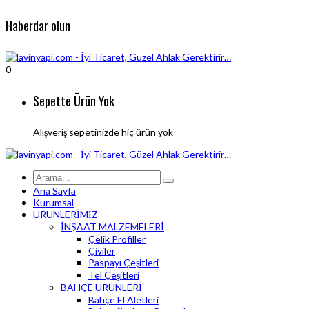
Haberdar olun
0
Sepette Ürün Yok
Alışveriş sepetinizde hiç ürün yok
Ana Sayfa
Kurumsal
ÜRÜNLERİMİZ
İNŞAAT MALZEMELERİ
Çelik Profiller
Çiviler
Paspayı Çeşitleri
Tel Çeşitleri
BAHÇE ÜRÜNLERİ
Bahçe El Aletleri