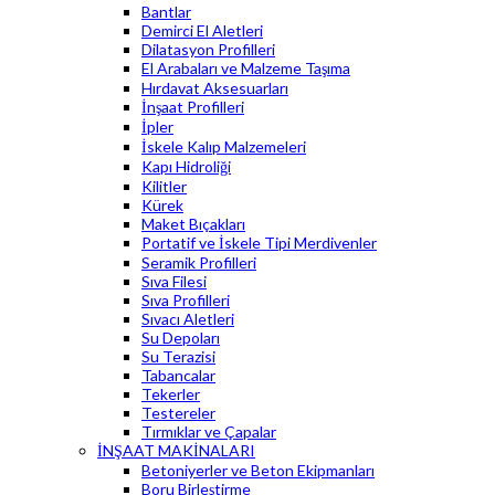
Bantlar
Demirci El Aletleri
Dilatasyon Profilleri
El Arabaları ve Malzeme Taşıma
Hırdavat Aksesuarları
İnşaat Profilleri
İpler
İskele Kalıp Malzemeleri
Kapı Hidroliği
Kilitler
Kürek
Maket Bıçakları
Portatif ve İskele Tipi Merdivenler
Seramik Profilleri
Sıva Filesi
Sıva Profilleri
Sıvacı Aletleri
Su Depoları
Su Terazisi
Tabancalar
Tekerler
Testereler
Tırmıklar ve Çapalar
İNŞAAT MAKİNALARI
Betoniyerler ve Beton Ekipmanları
Boru Birleştirme