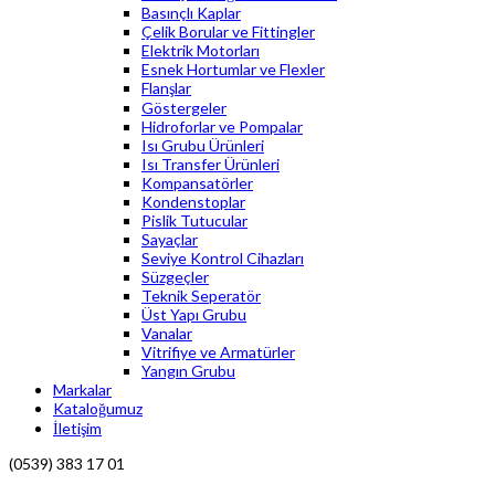
Basınçlı Kaplar
Çelik Borular ve Fittingler
Elektrik Motorları
Esnek Hortumlar ve Flexler
Flanşlar
Göstergeler
Hidroforlar ve Pompalar
Isı Grubu Ürünleri
Isı Transfer Ürünleri
Kompansatörler
Kondenstoplar
Pislik Tutucular
Sayaçlar
Seviye Kontrol Cihazları
Süzgeçler
Teknik Seperatör
Üst Yapı Grubu
Vanalar
Vitrifiye ve Armatürler
Yangın Grubu
Markalar
Kataloğumuz
İletişim
(0539) 383 17 01