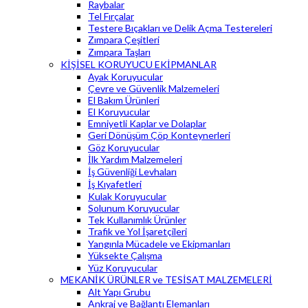
Raybalar
Tel Fırçalar
Testere Bıçakları ve Delik Açma Testereleri
Zımpara Çeşitleri
Zımpara Taşları
KİŞİSEL KORUYUCU EKİPMANLAR
Ayak Koruyucular
Çevre ve Güvenlik Malzemeleri
El Bakım Ürünleri
El Koruyucular
Emniyetli Kaplar ve Dolaplar
Geri Dönüşüm Çöp Konteynerleri
Göz Koruyucular
İlk Yardım Malzemeleri
İş Güvenliği Levhaları
İş Kıyafetleri
Kulak Koruyucular
Solunum Koruyucular
Tek Kullanımlık Ürünler
Trafik ve Yol İşaretçileri
Yangınla Mücadele ve Ekipmanları
Yüksekte Çalışma
Yüz Koruyucular
MEKANİK ÜRÜNLER ve TESİSAT MALZEMELERİ
Alt Yapı Grubu
Ankraj ve Bağlantı Elemanları