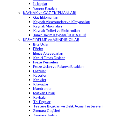
İç kapılar
Yangın Kapıları
KAYNAK ve GAZ EKİPMANLARI
Gaz Ekipmanları
Kaynak Aksesuarları ve Kimyasalları
Kaynak Makinaları
Kaynak Telleri ve Elektrodları
Tamir Bakım Kaynağı (KOBATEK)
KESME DELME ve AŞINDIRICILAR
Bits Uçlar
Eğeler
Elmas Aksesuarları
Kesici Elmas Diskler
Freze Penseleri
Freze Uçları ve Palanya Bıçakları
Frezeler
Katerler
Keskiler
Kılavuzlar
Mandrenler
Matkap Uçları
Raybalar
Tel Fırçalar
Testere Bıçakları ve Delik Açma Testereleri
Zımpara Çeşitleri
Zımpara Taşları