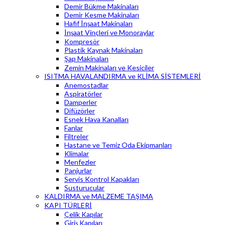
Demir Bükme Makinaları
Demir Kesme Makinaları
Hafif İnşaat Makinaları
İnşaat Vinçleri ve Monoraylar
Kompresör
Plastik Kaynak Makinaları
Şap Makinaları
Zemin Makinaları ve Kesiciler
ISITMA HAVALANDIRMA ve KLİMA SİSTEMLERİ
Anemostadlar
Aspiratörler
Damperler
Difüzörler
Esnek Hava Kanalları
Fanlar
Filtreler
Hastane ve Temiz Oda Ekipmanları
Klimalar
Menfezler
Panjurlar
Servis Kontrol Kapakları
Susturucular
KALDIRMA ve MALZEME TAŞIMA
KAPI TÜRLERİ
Çelik Kapılar
Giriş Kapıları