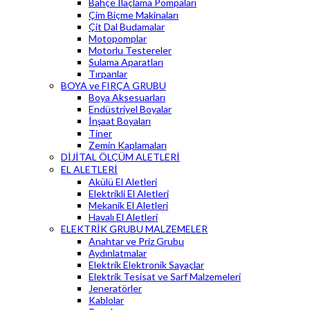
Bahçe İlaçlama Pompaları
Çim Biçme Makinaları
Çit Dal Budamalar
Motopomplar
Motorlu Testereler
Sulama Aparatları
Tırpanlar
BOYA ve FIRÇA GRUBU
Boya Aksesuarları
Endüstriyel Boyalar
İnşaat Boyaları
Tiner
Zemin Kaplamaları
DİJİTAL ÖLÇÜM ALETLERİ
EL ALETLERİ
Akülü El Aletleri
Elektrikli El Aletleri
Mekanik El Aletleri
Havalı El Aletleri
ELEKTRİK GRUBU MALZEMELER
Anahtar ve Priz Grubu
Aydınlatmalar
Elektrik Elektronik Sayaçlar
Elektrik Tesisat ve Sarf Malzemeleri
Jeneratörler
Kablolar