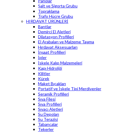
Panolar
Şalt ve Sigorta Grubu
Topraklama
Trafo Hücre Grubu
HIRDAVAT ÜRÜNLERİ
Bantlar
Demirci El Aletleri
Dilatasyon Profilleri
El Arabaları ve Malzeme Taşıma
Hırdavat Aksesuarları
İnşaat Profilleri
İpler
İskele Kalıp Malzemeleri
Kapı Hidroliği
Kilitler
Kürek
Maket Bıçakları
Portatif ve İskele Tipi Merdivenler
Seramik Profilleri
Sıva Filesi
Sıva Profilleri
Sıvacı Aletleri
Su Depoları
Su Terazisi
Tabancalar
Tekerler