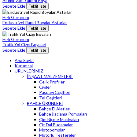
Aluminyum Yaldizli Boya
Sepete Ekle
Teklif İste
Hızlı Görünüm
Endustriyel Rapid Boyalar Astarlar
Sepete Ekle
Teklif İste
Hızlı Görünüm
Trafik Yol Cizgi Boyalari
Sepete Ekle
Teklif İste
Ana Sayfa
Kurumsal
ÜRÜNLERİMİZ
İNŞAAT MALZEMELERİ
Çelik Profiller
Çiviler
Paspayı Çeşitleri
Tel Çeşitleri
BAHÇE ÜRÜNLERİ
Bahçe El Aletleri
Bahçe İlaçlama Pompaları
Çim Biçme Makinaları
Çit Dal Budamalar
Motopomplar
Motorlu Testereler