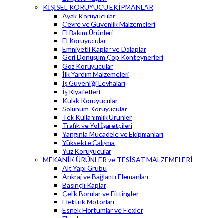
KİŞİSEL KORUYUCU EKİPMANLAR
Ayak Koruyucular
Çevre ve Güvenlik Malzemeleri
El Bakım Ürünleri
El Koruyucular
Emniyetli Kaplar ve Dolaplar
Geri Dönüşüm Çöp Konteynerleri
Göz Koruyucular
İlk Yardım Malzemeleri
İş Güvenliği Levhaları
İş Kıyafetleri
Kulak Koruyucular
Solunum Koruyucular
Tek Kullanımlık Ürünler
Trafik ve Yol İşaretçileri
Yangınla Mücadele ve Ekipmanları
Yüksekte Çalışma
Yüz Koruyucular
MEKANİK ÜRÜNLER ve TESİSAT MALZEMELERİ
Alt Yapı Grubu
Ankraj ve Bağlantı Elemanları
Basınçlı Kaplar
Çelik Borular ve Fittingler
Elektrik Motorları
Esnek Hortumlar ve Flexler