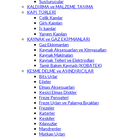
Susturucular
KALDIRMA ve MALZEME TAŞIMA
KAPI TÜRLERİ
Çelik Kapılar
Giriş Kapıları
İç kapılar
Yangın Kapıları
KAYNAK ve GAZ EKİPMANLARI
Gaz Ekipmanları
Kaynak Aksesuarları ve Kimyasalları
Kaynak Makinaları
Kaynak Telleri ve Elektrodları
Tamir Bakım Kaynağı (KOBATEK)
KESME DELME ve AŞINDIRICILAR
Bits Uçlar
Eğeler
Elmas Aksesuarları
Kesici Elmas Diskler
Freze Penseleri
Freze Uçları ve Palanya Bıçakları
Frezeler
Katerler
Keskiler
Kılavuzlar
Mandrenler
Matkap Uçları