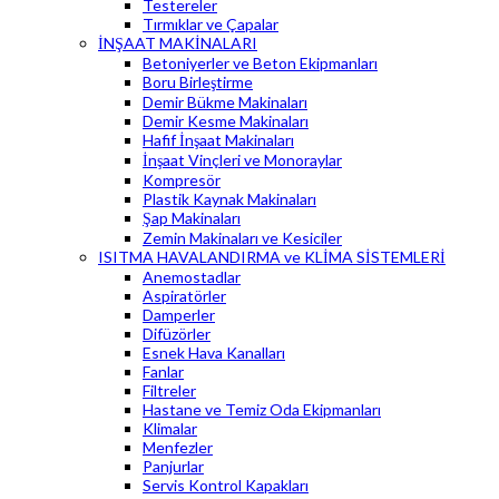
Testereler
Tırmıklar ve Çapalar
İNŞAAT MAKİNALARI
Betoniyerler ve Beton Ekipmanları
Boru Birleştirme
Demir Bükme Makinaları
Demir Kesme Makinaları
Hafif İnşaat Makinaları
İnşaat Vinçleri ve Monoraylar
Kompresör
Plastik Kaynak Makinaları
Şap Makinaları
Zemin Makinaları ve Kesiciler
ISITMA HAVALANDIRMA ve KLİMA SİSTEMLERİ
Anemostadlar
Aspiratörler
Damperler
Difüzörler
Esnek Hava Kanalları
Fanlar
Filtreler
Hastane ve Temiz Oda Ekipmanları
Klimalar
Menfezler
Panjurlar
Servis Kontrol Kapakları