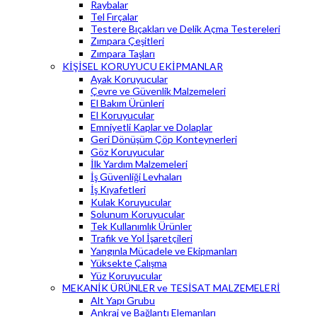
Raybalar
Tel Fırçalar
Testere Bıçakları ve Delik Açma Testereleri
Zımpara Çeşitleri
Zımpara Taşları
KİŞİSEL KORUYUCU EKİPMANLAR
Ayak Koruyucular
Çevre ve Güvenlik Malzemeleri
El Bakım Ürünleri
El Koruyucular
Emniyetli Kaplar ve Dolaplar
Geri Dönüşüm Çöp Konteynerleri
Göz Koruyucular
İlk Yardım Malzemeleri
İş Güvenliği Levhaları
İş Kıyafetleri
Kulak Koruyucular
Solunum Koruyucular
Tek Kullanımlık Ürünler
Trafik ve Yol İşaretçileri
Yangınla Mücadele ve Ekipmanları
Yüksekte Çalışma
Yüz Koruyucular
MEKANİK ÜRÜNLER ve TESİSAT MALZEMELERİ
Alt Yapı Grubu
Ankraj ve Bağlantı Elemanları