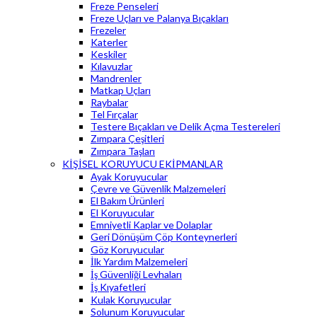
Freze Penseleri
Freze Uçları ve Palanya Bıçakları
Frezeler
Katerler
Keskiler
Kılavuzlar
Mandrenler
Matkap Uçları
Raybalar
Tel Fırçalar
Testere Bıçakları ve Delik Açma Testereleri
Zımpara Çeşitleri
Zımpara Taşları
KİŞİSEL KORUYUCU EKİPMANLAR
Ayak Koruyucular
Çevre ve Güvenlik Malzemeleri
El Bakım Ürünleri
El Koruyucular
Emniyetli Kaplar ve Dolaplar
Geri Dönüşüm Çöp Konteynerleri
Göz Koruyucular
İlk Yardım Malzemeleri
İş Güvenliği Levhaları
İş Kıyafetleri
Kulak Koruyucular
Solunum Koruyucular