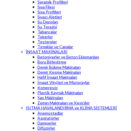
Seramik Profilleri
Sıva Filesi
Sıva Profilleri
Sıvacı Aletleri
Su Depoları
Su Terazisi
Tabancalar
Tekerler
Testereler
Tırmıklar ve Çapalar
İNŞAAT MAKİNALARI
Betoniyerler ve Beton Ekipmanları
Boru Birleştirme
Demir Bükme Makinaları
Demir Kesme Makinaları
Hafif İnşaat Makinaları
İnşaat Vinçleri ve Monoraylar
Kompresör
Plastik Kaynak Makinaları
Şap Makinaları
Zemin Makinaları ve Kesiciler
ISITMA HAVALANDIRMA ve KLİMA SİSTEMLERİ
Anemostadlar
Aspiratörler
Damperler
Difüzörler