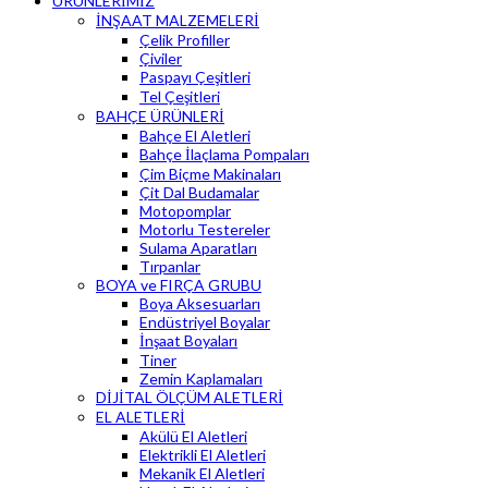
ÜRÜNLERİMİZ
İNŞAAT MALZEMELERİ
Çelik Profiller
Çiviler
Paspayı Çeşitleri
Tel Çeşitleri
BAHÇE ÜRÜNLERİ
Bahçe El Aletleri
Bahçe İlaçlama Pompaları
Çim Biçme Makinaları
Çit Dal Budamalar
Motopomplar
Motorlu Testereler
Sulama Aparatları
Tırpanlar
BOYA ve FIRÇA GRUBU
Boya Aksesuarları
Endüstriyel Boyalar
İnşaat Boyaları
Tiner
Zemin Kaplamaları
DİJİTAL ÖLÇÜM ALETLERİ
EL ALETLERİ
Akülü El Aletleri
Elektrikli El Aletleri
Mekanik El Aletleri