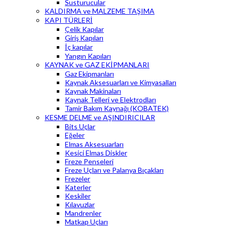
Susturucular
KALDIRMA ve MALZEME TAŞIMA
KAPI TÜRLERİ
Çelik Kapılar
Giriş Kapıları
İç kapılar
Yangın Kapıları
KAYNAK ve GAZ EKİPMANLARI
Gaz Ekipmanları
Kaynak Aksesuarları ve Kimyasalları
Kaynak Makinaları
Kaynak Telleri ve Elektrodları
Tamir Bakım Kaynağı (KOBATEK)
KESME DELME ve AŞINDIRICILAR
Bits Uçlar
Eğeler
Elmas Aksesuarları
Kesici Elmas Diskler
Freze Penseleri
Freze Uçları ve Palanya Bıçakları
Frezeler
Katerler
Keskiler
Kılavuzlar
Mandrenler
Matkap Uçları