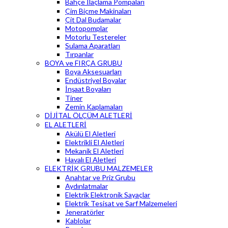
Bahçe İlaçlama Pompaları
Çim Biçme Makinaları
Çit Dal Budamalar
Motopomplar
Motorlu Testereler
Sulama Aparatları
Tırpanlar
BOYA ve FIRÇA GRUBU
Boya Aksesuarları
Endüstriyel Boyalar
İnşaat Boyaları
Tiner
Zemin Kaplamaları
DİJİTAL ÖLÇÜM ALETLERİ
EL ALETLERİ
Akülü El Aletleri
Elektrikli El Aletleri
Mekanik El Aletleri
Havalı El Aletleri
ELEKTRİK GRUBU MALZEMELER
Anahtar ve Priz Grubu
Aydınlatmalar
Elektrik Elektronik Sayaçlar
Elektrik Tesisat ve Sarf Malzemeleri
Jeneratörler
Kablolar