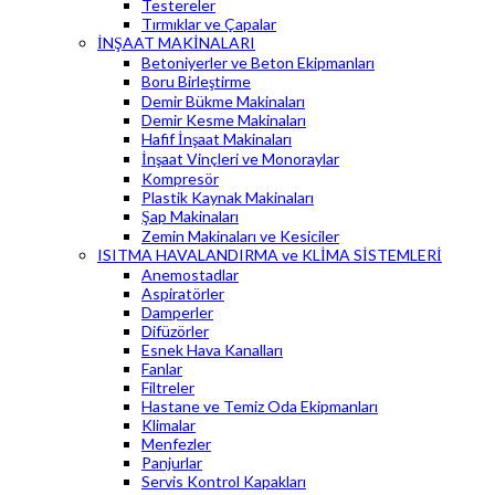
Testereler
Tırmıklar ve Çapalar
İNŞAAT MAKİNALARI
Betoniyerler ve Beton Ekipmanları
Boru Birleştirme
Demir Bükme Makinaları
Demir Kesme Makinaları
Hafif İnşaat Makinaları
İnşaat Vinçleri ve Monoraylar
Kompresör
Plastik Kaynak Makinaları
Şap Makinaları
Zemin Makinaları ve Kesiciler
ISITMA HAVALANDIRMA ve KLİMA SİSTEMLERİ
Anemostadlar
Aspiratörler
Damperler
Difüzörler
Esnek Hava Kanalları
Fanlar
Filtreler
Hastane ve Temiz Oda Ekipmanları
Klimalar
Menfezler
Panjurlar
Servis Kontrol Kapakları