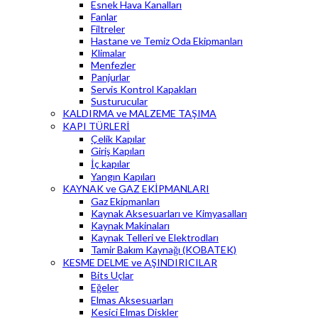
Esnek Hava Kanalları
Fanlar
Filtreler
Hastane ve Temiz Oda Ekipmanları
Klimalar
Menfezler
Panjurlar
Servis Kontrol Kapakları
Susturucular
KALDIRMA ve MALZEME TAŞIMA
KAPI TÜRLERİ
Çelik Kapılar
Giriş Kapıları
İç kapılar
Yangın Kapıları
KAYNAK ve GAZ EKİPMANLARI
Gaz Ekipmanları
Kaynak Aksesuarları ve Kimyasalları
Kaynak Makinaları
Kaynak Telleri ve Elektrodları
Tamir Bakım Kaynağı (KOBATEK)
KESME DELME ve AŞINDIRICILAR
Bits Uçlar
Eğeler
Elmas Aksesuarları
Kesici Elmas Diskler