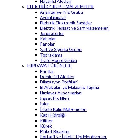
Havalı El Aletleri
ELEKTRİK GRUBU MALZEMELER
Anahtar ve Priz Grubu
Aydınlatmalar
Elektrik Elektronik Sayaçlar
Elektrik Tesisat ve Sarf Malzemeleri
Jeneratörler
Kablolar
Panolar
Şalt ve Sigorta Grubu
Topraklama
Trafo Hücre Grubu
HIRDAVAT ÜRÜNLERİ
Bantlar
Demirci El Aletleri
Dilatasyon Profilleri
El Arabaları ve Malzeme Taşıma
Hırdavat Aksesuarları
İnşaat Profilleri
İpler
İskele Kalıp Malzemeleri
Kapı Hidroliği
Kilitler
Kürek
Maket Bıçakları
Portatif ve İskele Tipi Merdivenler