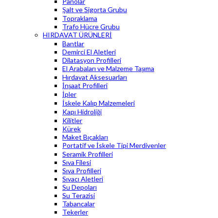
Panolar
Şalt ve Sigorta Grubu
Topraklama
Trafo Hücre Grubu
HIRDAVAT ÜRÜNLERİ
Bantlar
Demirci El Aletleri
Dilatasyon Profilleri
El Arabaları ve Malzeme Taşıma
Hırdavat Aksesuarları
İnşaat Profilleri
İpler
İskele Kalıp Malzemeleri
Kapı Hidroliği
Kilitler
Kürek
Maket Bıçakları
Portatif ve İskele Tipi Merdivenler
Seramik Profilleri
Sıva Filesi
Sıva Profilleri
Sıvacı Aletleri
Su Depoları
Su Terazisi
Tabancalar
Tekerler