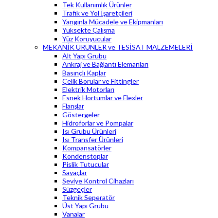
Tek Kullanımlık Ürünler
Trafik ve Yol İşaretçileri
Yangınla Mücadele ve Ekipmanları
Yüksekte Çalışma
Yüz Koruyucular
MEKANİK ÜRÜNLER ve TESİSAT MALZEMELERİ
Alt Yapı Grubu
Ankraj ve Bağlantı Elemanları
Basınçlı Kaplar
Çelik Borular ve Fittingler
Elektrik Motorları
Esnek Hortumlar ve Flexler
Flanşlar
Göstergeler
Hidroforlar ve Pompalar
Isı Grubu Ürünleri
Isı Transfer Ürünleri
Kompansatörler
Kondenstoplar
Pislik Tutucular
Sayaçlar
Seviye Kontrol Cihazları
Süzgeçler
Teknik Seperatör
Üst Yapı Grubu
Vanalar