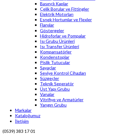
Basınçlı Kaplar
Çelik Borular ve Fittingler
Elektrik Motorları
Esnek Hortumlar ve Flexler
Flanşlar
Göstergeler
Hidroforlar ve Pompalar
Isı Grubu Ürünleri
Isı Transfer Ürünleri
Kompansatörler
Kondenstoplar
Pislik Tutucular
Sayaçlar
Seviye Kontrol Cihazları
Süzgeçler
Teknik Seperatör
Üst Yapı Grubu
Vanalar
Vitrifiye ve Armatürler
Yangın Grubu
Markalar
Kataloğumuz
İletişim
(0539) 383 17 01