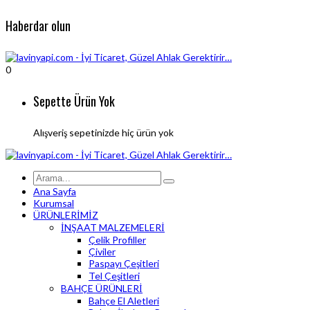
Haberdar olun
0
Sepette Ürün Yok
Alışveriş sepetinizde hiç ürün yok
Ana Sayfa
Kurumsal
ÜRÜNLERİMİZ
İNŞAAT MALZEMELERİ
Çelik Profiller
Çiviler
Paspayı Çeşitleri
Tel Çeşitleri
BAHÇE ÜRÜNLERİ
Bahçe El Aletleri