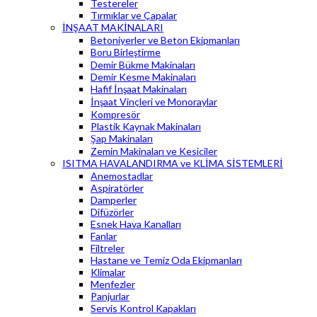
Testereler
Tırmıklar ve Çapalar
İNŞAAT MAKİNALARI
Betoniyerler ve Beton Ekipmanları
Boru Birleştirme
Demir Bükme Makinaları
Demir Kesme Makinaları
Hafif İnşaat Makinaları
İnşaat Vinçleri ve Monoraylar
Kompresör
Plastik Kaynak Makinaları
Şap Makinaları
Zemin Makinaları ve Kesiciler
ISITMA HAVALANDIRMA ve KLİMA SİSTEMLERİ
Anemostadlar
Aspiratörler
Damperler
Difüzörler
Esnek Hava Kanalları
Fanlar
Filtreler
Hastane ve Temiz Oda Ekipmanları
Klimalar
Menfezler
Panjurlar
Servis Kontrol Kapakları