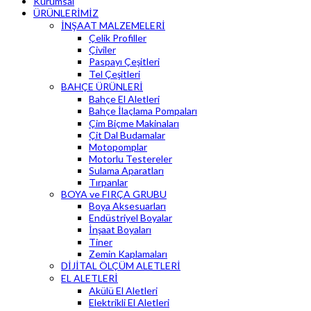
Kurumsal
ÜRÜNLERİMİZ
İNŞAAT MALZEMELERİ
Çelik Profiller
Çiviler
Paspayı Çeşitleri
Tel Çeşitleri
BAHÇE ÜRÜNLERİ
Bahçe El Aletleri
Bahçe İlaçlama Pompaları
Çim Biçme Makinaları
Çit Dal Budamalar
Motopomplar
Motorlu Testereler
Sulama Aparatları
Tırpanlar
BOYA ve FIRÇA GRUBU
Boya Aksesuarları
Endüstriyel Boyalar
İnşaat Boyaları
Tiner
Zemin Kaplamaları
DİJİTAL ÖLÇÜM ALETLERİ
EL ALETLERİ
Akülü El Aletleri
Elektrikli El Aletleri