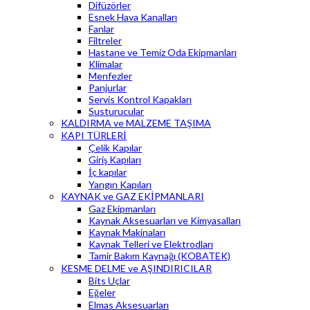
Difüzörler
Esnek Hava Kanalları
Fanlar
Filtreler
Hastane ve Temiz Oda Ekipmanları
Klimalar
Menfezler
Panjurlar
Servis Kontrol Kapakları
Susturucular
KALDIRMA ve MALZEME TAŞIMA
KAPI TÜRLERİ
Çelik Kapılar
Giriş Kapıları
İç kapılar
Yangın Kapıları
KAYNAK ve GAZ EKİPMANLARI
Gaz Ekipmanları
Kaynak Aksesuarları ve Kimyasalları
Kaynak Makinaları
Kaynak Telleri ve Elektrodları
Tamir Bakım Kaynağı (KOBATEK)
KESME DELME ve AŞINDIRICILAR
Bits Uçlar
Eğeler
Elmas Aksesuarları