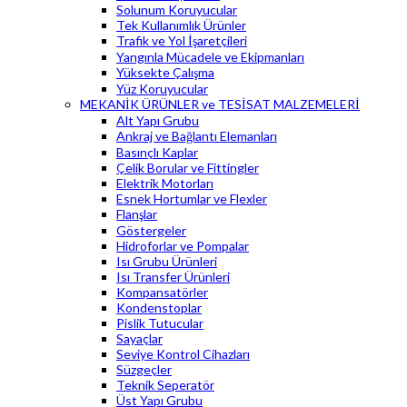
Solunum Koruyucular
Tek Kullanımlık Ürünler
Trafik ve Yol İşaretçileri
Yangınla Mücadele ve Ekipmanları
Yüksekte Çalışma
Yüz Koruyucular
MEKANİK ÜRÜNLER ve TESİSAT MALZEMELERİ
Alt Yapı Grubu
Ankraj ve Bağlantı Elemanları
Basınçlı Kaplar
Çelik Borular ve Fittingler
Elektrik Motorları
Esnek Hortumlar ve Flexler
Flanşlar
Göstergeler
Hidroforlar ve Pompalar
Isı Grubu Ürünleri
Isı Transfer Ürünleri
Kompansatörler
Kondenstoplar
Pislik Tutucular
Sayaçlar
Seviye Kontrol Cihazları
Süzgeçler
Teknik Seperatör
Üst Yapı Grubu