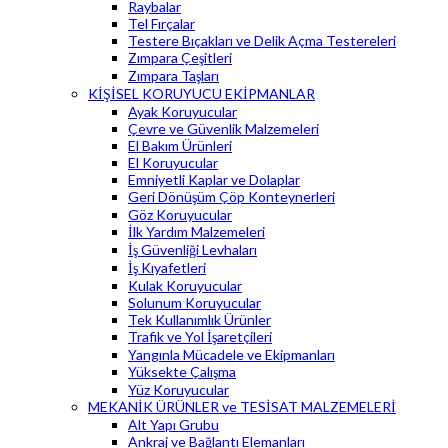
Raybalar
Tel Fırçalar
Testere Bıçakları ve Delik Açma Testereleri
Zımpara Çeşitleri
Zımpara Taşları
KİŞİSEL KORUYUCU EKİPMANLAR
Ayak Koruyucular
Çevre ve Güvenlik Malzemeleri
El Bakım Ürünleri
El Koruyucular
Emniyetli Kaplar ve Dolaplar
Geri Dönüşüm Çöp Konteynerleri
Göz Koruyucular
İlk Yardım Malzemeleri
İş Güvenliği Levhaları
İş Kıyafetleri
Kulak Koruyucular
Solunum Koruyucular
Tek Kullanımlık Ürünler
Trafik ve Yol İşaretçileri
Yangınla Mücadele ve Ekipmanları
Yüksekte Çalışma
Yüz Koruyucular
MEKANİK ÜRÜNLER ve TESİSAT MALZEMELERİ
Alt Yapı Grubu
Ankraj ve Bağlantı Elemanları