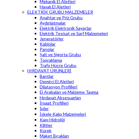
Mekanik El Aletleri
Havalı El Aletleri
ELEKTRİK GRUBU MALZEMELER
Anahtar ve Priz Grubu
Aydınlatmalar
Elektrik Elektronik Sayaçlar
Elektrik Tesisat ve Sarf Malzemeleri
Jeneratörler
Kablolar
Panolar
Şalt ve Sigorta Grubu
Topraklama
Trafo Hücre Grubu
HIRDAVAT ÜRÜNLERİ
Bantlar
Demirci El Aletleri
Dilatasyon Profilleri
El Arabaları ve Malzeme Taşıma
Hırdavat Aksesuarları
İnşaat Profilleri
İpler
İskele Kalıp Malzemeleri
Kapı Hidroliği
Kilitler
Kürek
Maket Bıçakları