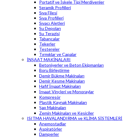
Portatif ve İskele Tipi Merdivenler
Seramik Profilleri
Sıva Filesi
Sıva Profilleri
Sıvacı Aletleri
Su Depoları
Su Terazisi
Tabancalar
Tekerler
Testereler
Tırmıklar ve Çapalar
İNŞAAT MAKİNALARI
Betoniyerler ve Beton Ekipmanları
Boru Birleştirme
Demir Bükme Makinaları
Demir Kesme Makinaları
Hafif İnşaat Makinaları
İnşaat Vinçleri ve Monoraylar
Kompresör
Plastik Kaynak Makinaları
Şap Makinaları
Zemin Makinaları ve Kesiciler
ISITMA HAVALANDIRMA ve KLİMA SİSTEMLERİ
Anemostadlar
Aspiratörler
Damperler