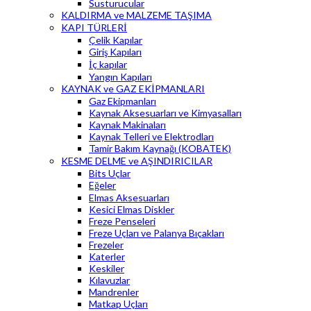
Susturucular
KALDIRMA ve MALZEME TAŞIMA
KAPI TÜRLERİ
Çelik Kapılar
Giriş Kapıları
İç kapılar
Yangın Kapıları
KAYNAK ve GAZ EKİPMANLARI
Gaz Ekipmanları
Kaynak Aksesuarları ve Kimyasalları
Kaynak Makinaları
Kaynak Telleri ve Elektrodları
Tamir Bakım Kaynağı (KOBATEK)
KESME DELME ve AŞINDIRICILAR
Bits Uçlar
Eğeler
Elmas Aksesuarları
Kesici Elmas Diskler
Freze Penseleri
Freze Uçları ve Palanya Bıçakları
Frezeler
Katerler
Keskiler
Kılavuzlar
Mandrenler
Matkap Uçları