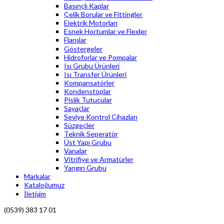
Basınçlı Kaplar
Çelik Borular ve Fittingler
Elektrik Motorları
Esnek Hortumlar ve Flexler
Flanşlar
Göstergeler
Hidroforlar ve Pompalar
Isı Grubu Ürünleri
Isı Transfer Ürünleri
Kompansatörler
Kondenstoplar
Pislik Tutucular
Sayaçlar
Seviye Kontrol Cihazları
Süzgeçler
Teknik Seperatör
Üst Yapı Grubu
Vanalar
Vitrifiye ve Armatürler
Yangın Grubu
Markalar
Kataloğumuz
İletişim
(0539) 383 17 01