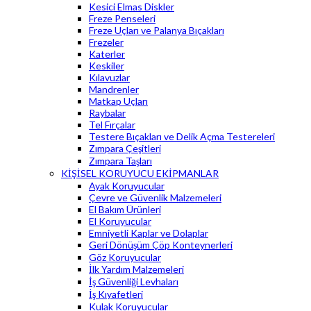
Kesici Elmas Diskler
Freze Penseleri
Freze Uçları ve Palanya Bıçakları
Frezeler
Katerler
Keskiler
Kılavuzlar
Mandrenler
Matkap Uçları
Raybalar
Tel Fırçalar
Testere Bıçakları ve Delik Açma Testereleri
Zımpara Çeşitleri
Zımpara Taşları
KİŞİSEL KORUYUCU EKİPMANLAR
Ayak Koruyucular
Çevre ve Güvenlik Malzemeleri
El Bakım Ürünleri
El Koruyucular
Emniyetli Kaplar ve Dolaplar
Geri Dönüşüm Çöp Konteynerleri
Göz Koruyucular
İlk Yardım Malzemeleri
İş Güvenliği Levhaları
İş Kıyafetleri
Kulak Koruyucular