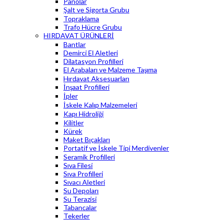
Panolar
Şalt ve Sigorta Grubu
Topraklama
Trafo Hücre Grubu
HIRDAVAT ÜRÜNLERİ
Bantlar
Demirci El Aletleri
Dilatasyon Profilleri
El Arabaları ve Malzeme Taşıma
Hırdavat Aksesuarları
İnşaat Profilleri
İpler
İskele Kalıp Malzemeleri
Kapı Hidroliği
Kilitler
Kürek
Maket Bıçakları
Portatif ve İskele Tipi Merdivenler
Seramik Profilleri
Sıva Filesi
Sıva Profilleri
Sıvacı Aletleri
Su Depoları
Su Terazisi
Tabancalar
Tekerler