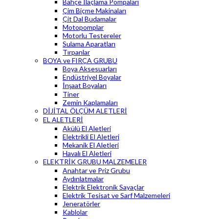
Bahçe İlaçlama Pompaları
Çim Biçme Makinaları
Çit Dal Budamalar
Motopomplar
Motorlu Testereler
Sulama Aparatları
Tırpanlar
BOYA ve FIRÇA GRUBU
Boya Aksesuarları
Endüstriyel Boyalar
İnşaat Boyaları
Tiner
Zemin Kaplamaları
DİJİTAL ÖLÇÜM ALETLERİ
EL ALETLERİ
Akülü El Aletleri
Elektrikli El Aletleri
Mekanik El Aletleri
Havalı El Aletleri
ELEKTRİK GRUBU MALZEMELER
Anahtar ve Priz Grubu
Aydınlatmalar
Elektrik Elektronik Sayaçlar
Elektrik Tesisat ve Sarf Malzemeleri
Jeneratörler
Kablolar