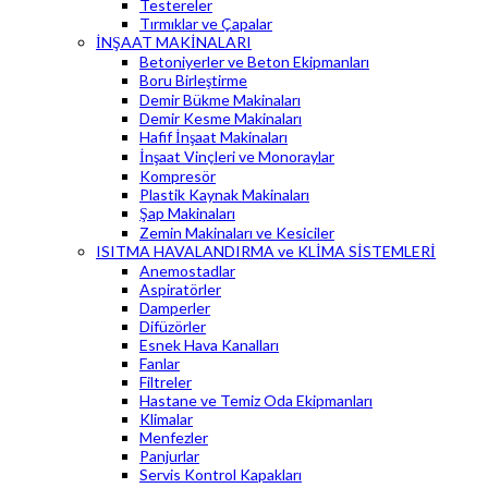
Testereler
Tırmıklar ve Çapalar
İNŞAAT MAKİNALARI
Betoniyerler ve Beton Ekipmanları
Boru Birleştirme
Demir Bükme Makinaları
Demir Kesme Makinaları
Hafif İnşaat Makinaları
İnşaat Vinçleri ve Monoraylar
Kompresör
Plastik Kaynak Makinaları
Şap Makinaları
Zemin Makinaları ve Kesiciler
ISITMA HAVALANDIRMA ve KLİMA SİSTEMLERİ
Anemostadlar
Aspiratörler
Damperler
Difüzörler
Esnek Hava Kanalları
Fanlar
Filtreler
Hastane ve Temiz Oda Ekipmanları
Klimalar
Menfezler
Panjurlar
Servis Kontrol Kapakları