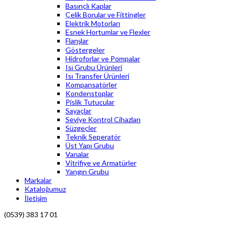
Basınçlı Kaplar
Çelik Borular ve Fittingler
Elektrik Motorları
Esnek Hortumlar ve Flexler
Flanşlar
Göstergeler
Hidroforlar ve Pompalar
Isı Grubu Ürünleri
Isı Transfer Ürünleri
Kompansatörler
Kondenstoplar
Pislik Tutucular
Sayaçlar
Seviye Kontrol Cihazları
Süzgeçler
Teknik Seperatör
Üst Yapı Grubu
Vanalar
Vitrifiye ve Armatürler
Yangın Grubu
Markalar
Kataloğumuz
İletişim
(0539) 383 17 01