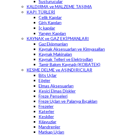
Susturucular
KALDIRMA ve MALZEME TAŞIMA
KAPI TÜRLERİ
Çelik Kapılar
Giriş Kapıları
İç kapılar
Yangın Kapıları
KAYNAK ve GAZ EKİPMANLARI
Gaz Ekipmanları
Kaynak Aksesuarları ve Kimyasalları
Kaynak Makinaları
Kaynak Telleri ve Elektrodları
Tamir Bakım Kaynağı (KOBATEK)
KESME DELME ve AŞINDIRICILAR
Bits Uçlar
Eğeler
Elmas Aksesuarları
Kesici Elmas Diskler
Freze Penseleri
Freze Uçları ve Palanya Bıçakları
Frezeler
Katerler
Keskiler
Kılavuzlar
Mandrenler
Matkap Uçları