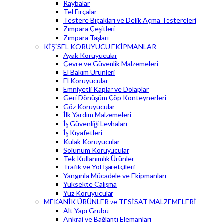
Raybalar
Tel Fırçalar
Testere Bıçakları ve Delik Açma Testereleri
Zımpara Çeşitleri
Zımpara Taşları
KİŞİSEL KORUYUCU EKİPMANLAR
Ayak Koruyucular
Çevre ve Güvenlik Malzemeleri
El Bakım Ürünleri
El Koruyucular
Emniyetli Kaplar ve Dolaplar
Geri Dönüşüm Çöp Konteynerleri
Göz Koruyucular
İlk Yardım Malzemeleri
İş Güvenliği Levhaları
İş Kıyafetleri
Kulak Koruyucular
Solunum Koruyucular
Tek Kullanımlık Ürünler
Trafik ve Yol İşaretçileri
Yangınla Mücadele ve Ekipmanları
Yüksekte Çalışma
Yüz Koruyucular
MEKANİK ÜRÜNLER ve TESİSAT MALZEMELERİ
Alt Yapı Grubu
Ankraj ve Bağlantı Elemanları