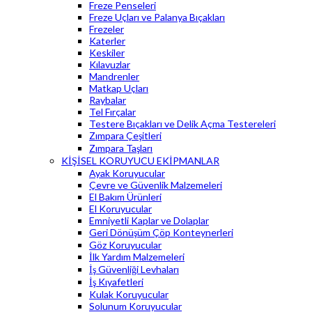
Freze Penseleri
Freze Uçları ve Palanya Bıçakları
Frezeler
Katerler
Keskiler
Kılavuzlar
Mandrenler
Matkap Uçları
Raybalar
Tel Fırçalar
Testere Bıçakları ve Delik Açma Testereleri
Zımpara Çeşitleri
Zımpara Taşları
KİŞİSEL KORUYUCU EKİPMANLAR
Ayak Koruyucular
Çevre ve Güvenlik Malzemeleri
El Bakım Ürünleri
El Koruyucular
Emniyetli Kaplar ve Dolaplar
Geri Dönüşüm Çöp Konteynerleri
Göz Koruyucular
İlk Yardım Malzemeleri
İş Güvenliği Levhaları
İş Kıyafetleri
Kulak Koruyucular
Solunum Koruyucular