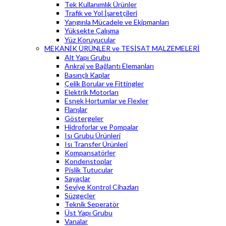
Tek Kullanımlık Ürünler
Trafik ve Yol İşaretçileri
Yangınla Mücadele ve Ekipmanları
Yüksekte Çalışma
Yüz Koruyucular
MEKANİK ÜRÜNLER ve TESİSAT MALZEMELERİ
Alt Yapı Grubu
Ankraj ve Bağlantı Elemanları
Basınçlı Kaplar
Çelik Borular ve Fittingler
Elektrik Motorları
Esnek Hortumlar ve Flexler
Flanşlar
Göstergeler
Hidroforlar ve Pompalar
Isı Grubu Ürünleri
Isı Transfer Ürünleri
Kompansatörler
Kondenstoplar
Pislik Tutucular
Sayaçlar
Seviye Kontrol Cihazları
Süzgeçler
Teknik Seperatör
Üst Yapı Grubu
Vanalar