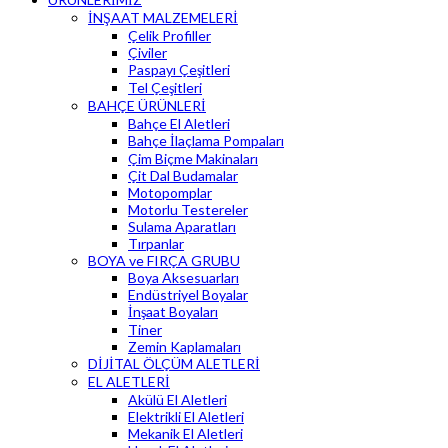
İNŞAAT MALZEMELERİ
Çelik Profiller
Çiviler
Paspayı Çeşitleri
Tel Çeşitleri
BAHÇE ÜRÜNLERİ
Bahçe El Aletleri
Bahçe İlaçlama Pompaları
Çim Biçme Makinaları
Çit Dal Budamalar
Motopomplar
Motorlu Testereler
Sulama Aparatları
Tırpanlar
BOYA ve FIRÇA GRUBU
Boya Aksesuarları
Endüstriyel Boyalar
İnşaat Boyaları
Tiner
Zemin Kaplamaları
DİJİTAL ÖLÇÜM ALETLERİ
EL ALETLERİ
Akülü El Aletleri
Elektrikli El Aletleri
Mekanik El Aletleri