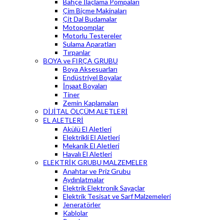
Bahçe İlaçlama Pompaları
Çim Biçme Makinaları
Çit Dal Budamalar
Motopomplar
Motorlu Testereler
Sulama Aparatları
Tırpanlar
BOYA ve FIRÇA GRUBU
Boya Aksesuarları
Endüstriyel Boyalar
İnşaat Boyaları
Tiner
Zemin Kaplamaları
DİJİTAL ÖLÇÜM ALETLERİ
EL ALETLERİ
Akülü El Aletleri
Elektrikli El Aletleri
Mekanik El Aletleri
Havalı El Aletleri
ELEKTRİK GRUBU MALZEMELER
Anahtar ve Priz Grubu
Aydınlatmalar
Elektrik Elektronik Sayaçlar
Elektrik Tesisat ve Sarf Malzemeleri
Jeneratörler
Kablolar