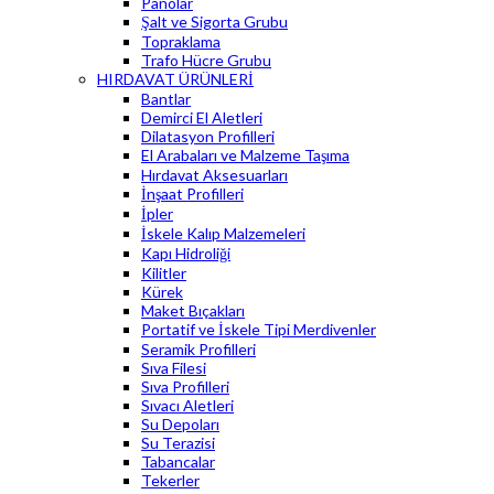
Panolar
Şalt ve Sigorta Grubu
Topraklama
Trafo Hücre Grubu
HIRDAVAT ÜRÜNLERİ
Bantlar
Demirci El Aletleri
Dilatasyon Profilleri
El Arabaları ve Malzeme Taşıma
Hırdavat Aksesuarları
İnşaat Profilleri
İpler
İskele Kalıp Malzemeleri
Kapı Hidroliği
Kilitler
Kürek
Maket Bıçakları
Portatif ve İskele Tipi Merdivenler
Seramik Profilleri
Sıva Filesi
Sıva Profilleri
Sıvacı Aletleri
Su Depoları
Su Terazisi
Tabancalar
Tekerler