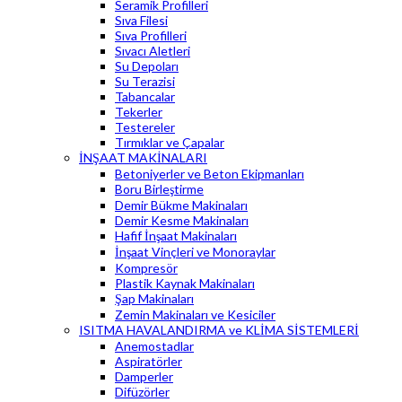
Seramik Profilleri
Sıva Filesi
Sıva Profilleri
Sıvacı Aletleri
Su Depoları
Su Terazisi
Tabancalar
Tekerler
Testereler
Tırmıklar ve Çapalar
İNŞAAT MAKİNALARI
Betoniyerler ve Beton Ekipmanları
Boru Birleştirme
Demir Bükme Makinaları
Demir Kesme Makinaları
Hafif İnşaat Makinaları
İnşaat Vinçleri ve Monoraylar
Kompresör
Plastik Kaynak Makinaları
Şap Makinaları
Zemin Makinaları ve Kesiciler
ISITMA HAVALANDIRMA ve KLİMA SİSTEMLERİ
Anemostadlar
Aspiratörler
Damperler
Difüzörler