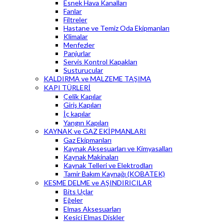
Esnek Hava Kanalları
Fanlar
Filtreler
Hastane ve Temiz Oda Ekipmanları
Klimalar
Menfezler
Panjurlar
Servis Kontrol Kapakları
Susturucular
KALDIRMA ve MALZEME TAŞIMA
KAPI TÜRLERİ
Çelik Kapılar
Giriş Kapıları
İç kapılar
Yangın Kapıları
KAYNAK ve GAZ EKİPMANLARI
Gaz Ekipmanları
Kaynak Aksesuarları ve Kimyasalları
Kaynak Makinaları
Kaynak Telleri ve Elektrodları
Tamir Bakım Kaynağı (KOBATEK)
KESME DELME ve AŞINDIRICILAR
Bits Uçlar
Eğeler
Elmas Aksesuarları
Kesici Elmas Diskler