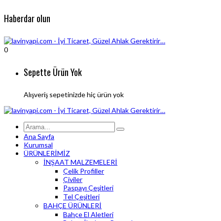
Haberdar olun
0
Sepette Ürün Yok
Alışveriş sepetinizde hiç ürün yok
Ana Sayfa
Kurumsal
ÜRÜNLERİMİZ
İNŞAAT MALZEMELERİ
Çelik Profiller
Çiviler
Paspayı Çeşitleri
Tel Çeşitleri
BAHÇE ÜRÜNLERİ
Bahçe El Aletleri