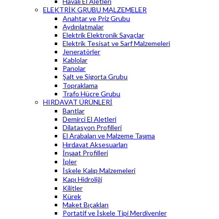
Havalı El Aletleri
ELEKTRİK GRUBU MALZEMELER
Anahtar ve Priz Grubu
Aydınlatmalar
Elektrik Elektronik Sayaçlar
Elektrik Tesisat ve Sarf Malzemeleri
Jeneratörler
Kablolar
Panolar
Şalt ve Sigorta Grubu
Topraklama
Trafo Hücre Grubu
HIRDAVAT ÜRÜNLERİ
Bantlar
Demirci El Aletleri
Dilatasyon Profilleri
El Arabaları ve Malzeme Taşıma
Hırdavat Aksesuarları
İnşaat Profilleri
İpler
İskele Kalıp Malzemeleri
Kapı Hidroliği
Kilitler
Kürek
Maket Bıçakları
Portatif ve İskele Tipi Merdivenler