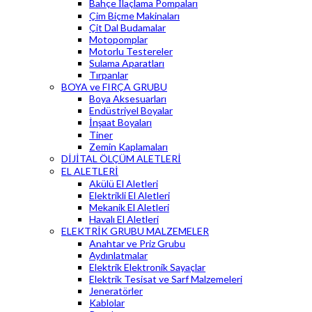
Bahçe İlaçlama Pompaları
Çim Biçme Makinaları
Çit Dal Budamalar
Motopomplar
Motorlu Testereler
Sulama Aparatları
Tırpanlar
BOYA ve FIRÇA GRUBU
Boya Aksesuarları
Endüstriyel Boyalar
İnşaat Boyaları
Tiner
Zemin Kaplamaları
DİJİTAL ÖLÇÜM ALETLERİ
EL ALETLERİ
Akülü El Aletleri
Elektrikli El Aletleri
Mekanik El Aletleri
Havalı El Aletleri
ELEKTRİK GRUBU MALZEMELER
Anahtar ve Priz Grubu
Aydınlatmalar
Elektrik Elektronik Sayaçlar
Elektrik Tesisat ve Sarf Malzemeleri
Jeneratörler
Kablolar