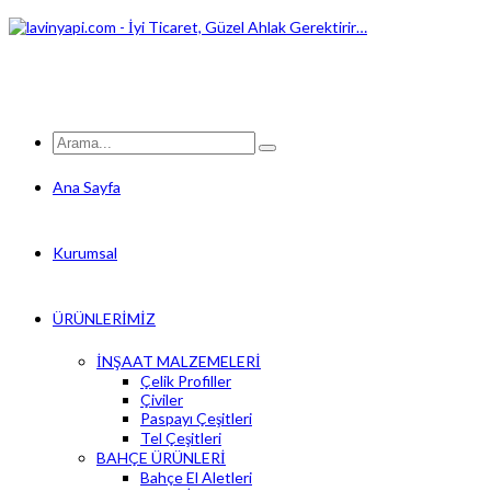
Ana Sayfa
Kurumsal
ÜRÜNLERİMİZ
İNŞAAT MALZEMELERİ
Çelik Profiller
Çiviler
Paspayı Çeşitleri
Tel Çeşitleri
BAHÇE ÜRÜNLERİ
Bahçe El Aletleri