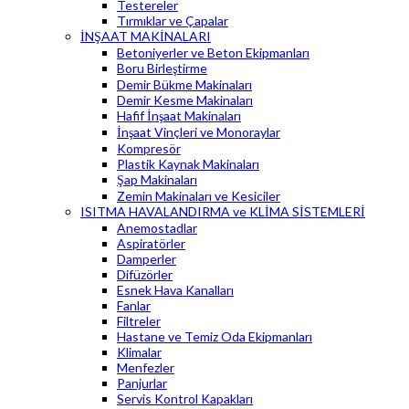
Testereler
Tırmıklar ve Çapalar
İNŞAAT MAKİNALARI
Betoniyerler ve Beton Ekipmanları
Boru Birleştirme
Demir Bükme Makinaları
Demir Kesme Makinaları
Hafif İnşaat Makinaları
İnşaat Vinçleri ve Monoraylar
Kompresör
Plastik Kaynak Makinaları
Şap Makinaları
Zemin Makinaları ve Kesiciler
ISITMA HAVALANDIRMA ve KLİMA SİSTEMLERİ
Anemostadlar
Aspiratörler
Damperler
Difüzörler
Esnek Hava Kanalları
Fanlar
Filtreler
Hastane ve Temiz Oda Ekipmanları
Klimalar
Menfezler
Panjurlar
Servis Kontrol Kapakları