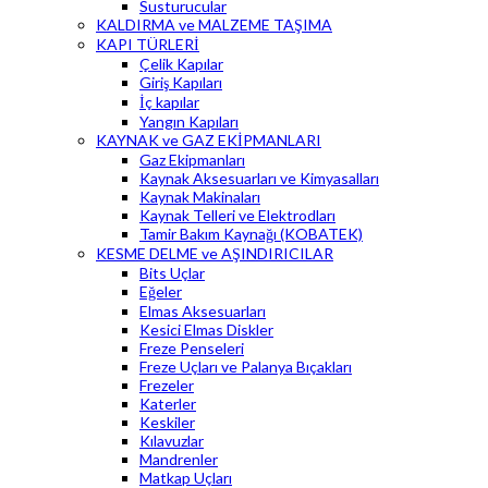
Susturucular
KALDIRMA ve MALZEME TAŞIMA
KAPI TÜRLERİ
Çelik Kapılar
Giriş Kapıları
İç kapılar
Yangın Kapıları
KAYNAK ve GAZ EKİPMANLARI
Gaz Ekipmanları
Kaynak Aksesuarları ve Kimyasalları
Kaynak Makinaları
Kaynak Telleri ve Elektrodları
Tamir Bakım Kaynağı (KOBATEK)
KESME DELME ve AŞINDIRICILAR
Bits Uçlar
Eğeler
Elmas Aksesuarları
Kesici Elmas Diskler
Freze Penseleri
Freze Uçları ve Palanya Bıçakları
Frezeler
Katerler
Keskiler
Kılavuzlar
Mandrenler
Matkap Uçları