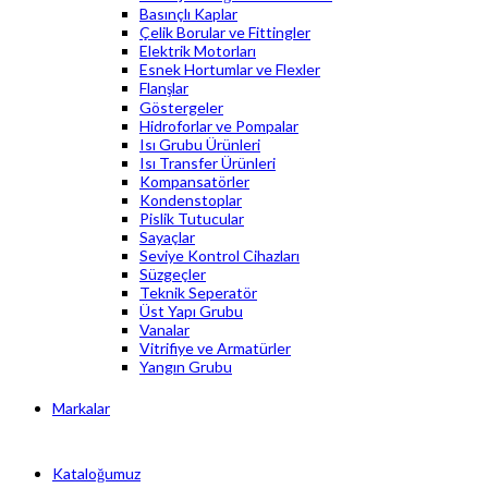
Basınçlı Kaplar
Çelik Borular ve Fittingler
Elektrik Motorları
Esnek Hortumlar ve Flexler
Flanşlar
Göstergeler
Hidroforlar ve Pompalar
Isı Grubu Ürünleri
Isı Transfer Ürünleri
Kompansatörler
Kondenstoplar
Pislik Tutucular
Sayaçlar
Seviye Kontrol Cihazları
Süzgeçler
Teknik Seperatör
Üst Yapı Grubu
Vanalar
Vitrifiye ve Armatürler
Yangın Grubu
Markalar
Kataloğumuz