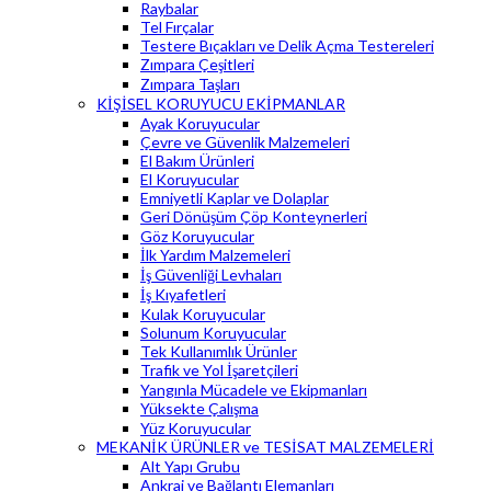
Raybalar
Tel Fırçalar
Testere Bıçakları ve Delik Açma Testereleri
Zımpara Çeşitleri
Zımpara Taşları
KİŞİSEL KORUYUCU EKİPMANLAR
Ayak Koruyucular
Çevre ve Güvenlik Malzemeleri
El Bakım Ürünleri
El Koruyucular
Emniyetli Kaplar ve Dolaplar
Geri Dönüşüm Çöp Konteynerleri
Göz Koruyucular
İlk Yardım Malzemeleri
İş Güvenliği Levhaları
İş Kıyafetleri
Kulak Koruyucular
Solunum Koruyucular
Tek Kullanımlık Ürünler
Trafik ve Yol İşaretçileri
Yangınla Mücadele ve Ekipmanları
Yüksekte Çalışma
Yüz Koruyucular
MEKANİK ÜRÜNLER ve TESİSAT MALZEMELERİ
Alt Yapı Grubu
Ankraj ve Bağlantı Elemanları