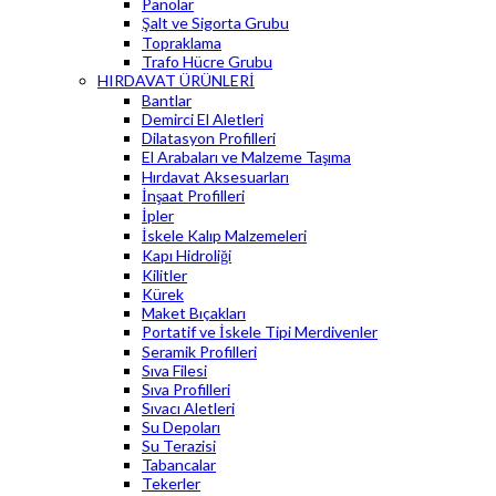
Panolar
Şalt ve Sigorta Grubu
Topraklama
Trafo Hücre Grubu
HIRDAVAT ÜRÜNLERİ
Bantlar
Demirci El Aletleri
Dilatasyon Profilleri
El Arabaları ve Malzeme Taşıma
Hırdavat Aksesuarları
İnşaat Profilleri
İpler
İskele Kalıp Malzemeleri
Kapı Hidroliği
Kilitler
Kürek
Maket Bıçakları
Portatif ve İskele Tipi Merdivenler
Seramik Profilleri
Sıva Filesi
Sıva Profilleri
Sıvacı Aletleri
Su Depoları
Su Terazisi
Tabancalar
Tekerler