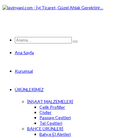
Ana Sayfa
Kurumsal
ÜRÜNLERİMİZ
İNŞAAT MALZEMELERİ
Çelik Profiller
Çiviler
Paspayı Çeşitleri
Tel Çeşitleri
BAHÇE ÜRÜNLERİ
Bahçe El Aletleri