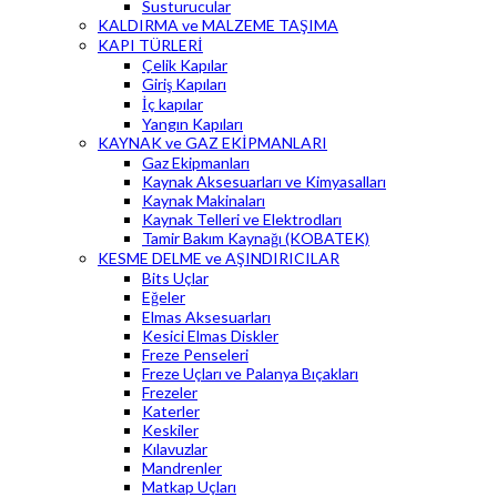
Susturucular
KALDIRMA ve MALZEME TAŞIMA
KAPI TÜRLERİ
Çelik Kapılar
Giriş Kapıları
İç kapılar
Yangın Kapıları
KAYNAK ve GAZ EKİPMANLARI
Gaz Ekipmanları
Kaynak Aksesuarları ve Kimyasalları
Kaynak Makinaları
Kaynak Telleri ve Elektrodları
Tamir Bakım Kaynağı (KOBATEK)
KESME DELME ve AŞINDIRICILAR
Bits Uçlar
Eğeler
Elmas Aksesuarları
Kesici Elmas Diskler
Freze Penseleri
Freze Uçları ve Palanya Bıçakları
Frezeler
Katerler
Keskiler
Kılavuzlar
Mandrenler
Matkap Uçları