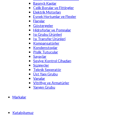
Basınçlı Kaplar
Çelik Borular ve Fittingler
Elektrik Motorları
Esnek Hortumlar ve Flexler
Flanşlar
Göstergeler
Hidroforlar ve Pompalar
Isı Grubu Ürünleri
Isı Transfer Ürünleri
Kompansatörler
Kondenstoplar
Pislik Tutucular
Sayaçlar
Seviye Kontrol Cihazları
Süzgeçler
Teknik Seperatör
Üst Yapı Grubu
Vanalar
Vitrifiye ve Armatürler
Yangın Grubu
Markalar
Kataloğumuz