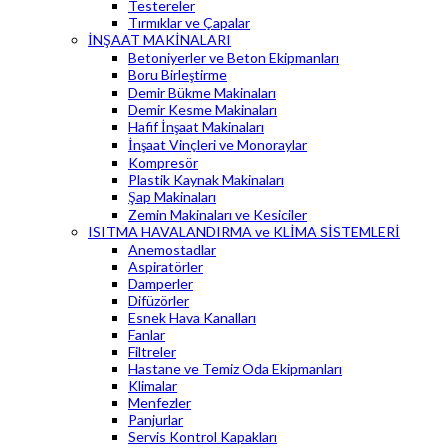
Testereler
Tırmıklar ve Çapalar
İNŞAAT MAKİNALARI
Betoniyerler ve Beton Ekipmanları
Boru Birleştirme
Demir Bükme Makinaları
Demir Kesme Makinaları
Hafif İnşaat Makinaları
İnşaat Vinçleri ve Monoraylar
Kompresör
Plastik Kaynak Makinaları
Şap Makinaları
Zemin Makinaları ve Kesiciler
ISITMA HAVALANDIRMA ve KLİMA SİSTEMLERİ
Anemostadlar
Aspiratörler
Damperler
Difüzörler
Esnek Hava Kanalları
Fanlar
Filtreler
Hastane ve Temiz Oda Ekipmanları
Klimalar
Menfezler
Panjurlar
Servis Kontrol Kapakları