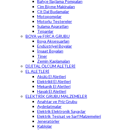
Bahçe İlaçlama Pompaları
Çim Biçme Makinaları
Çit Dal Budamalar
Motopomplar
Motorlu Testereler
Sulama Aparatları
Tırpanlar
BOYA ve FIRÇA GRUBU
Boya Aksesuarları
Endüstriyel Boyalar
İnşaat Boyaları
Tiner
Zemin Kaplamaları
DİJİTAL ÖLÇÜM ALETLERİ
EL ALETLERİ
Akülü El Aletleri
Elektrikli El Aletleri
Mekanik El Aletleri
Havalı El Aletleri
ELEKTRİK GRUBU MALZEMELER
Anahtar ve Priz Grubu
Aydınlatmalar
Elektrik Elektronik Sayaçlar
Elektrik Tesisat ve Sarf Malzemeleri
Jeneratörler
Kablolar