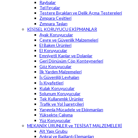
Raybalar
Tel Fırçalar
Testere Bıçakları ve Delik Açma Testereleri
Zımpara Çeşitleri
Zımpara Taşları
KİŞİSEL KORUYUCU EKİPMANLAR
Ayak Koruyucular
Çevre ve Güvenlik Malzemeleri
El Bakım Ürünleri
El Koruyucular
Emniyetli Kaplar ve Dolaplar
Geri Dönüşüm Çöp Konteynerleri
Göz Koruyucular
İlk Yardım Malzemeleri
İş Güvenliği Levhaları
İş Kıyafetleri
Kulak Koruyucular
Solunum Koruyucular
Tek Kullanımlık Ürünler
Trafik ve Yol İşaretçileri
Yangınla Mücadele ve Ekipmanları
Yüksekte Çalışma
Yüz Koruyucular
MEKANİK ÜRÜNLER ve TESİSAT MALZEMELERİ
Alt Yapı Grubu
Ankraj ve Bağlantı Elemanları