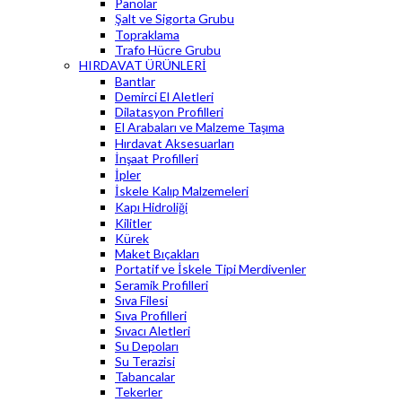
Panolar
Şalt ve Sigorta Grubu
Topraklama
Trafo Hücre Grubu
HIRDAVAT ÜRÜNLERİ
Bantlar
Demirci El Aletleri
Dilatasyon Profilleri
El Arabaları ve Malzeme Taşıma
Hırdavat Aksesuarları
İnşaat Profilleri
İpler
İskele Kalıp Malzemeleri
Kapı Hidroliği
Kilitler
Kürek
Maket Bıçakları
Portatif ve İskele Tipi Merdivenler
Seramik Profilleri
Sıva Filesi
Sıva Profilleri
Sıvacı Aletleri
Su Depoları
Su Terazisi
Tabancalar
Tekerler