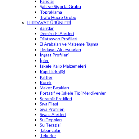
Panolar
Şalt ve Sigorta Grubu
Topraklama
Trafo Hücre Grubu
HIRDAVAT ÜRÜNLERİ
Bantlar
Demirci El Aletleri
Dilatasyon Profilleri
El Arabaları ve Malzeme Taşıma
Hırdavat Aksesuarları
İnşaat Profilleri
İpler
İskele Kalıp Malzemeleri
Kapı Hidroliği
Kilitler
Kürek
Maket Bıçakları
Portatif ve İskele Tipi Merdivenler
Seramik Profilleri
Sıva Filesi
Sıva Profilleri
Sıvacı Aletleri
Su Depoları
Su Terazisi
Tabancalar
Tekerler