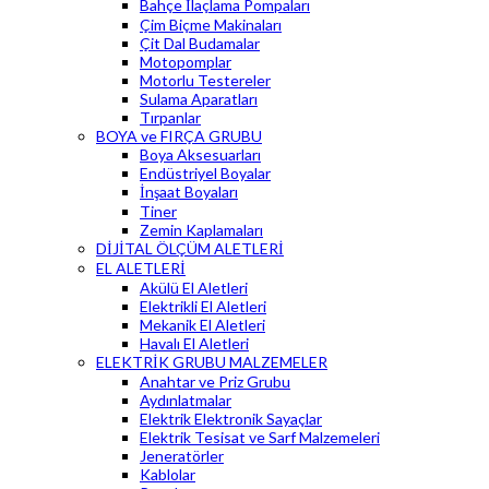
Bahçe İlaçlama Pompaları
Çim Biçme Makinaları
Çit Dal Budamalar
Motopomplar
Motorlu Testereler
Sulama Aparatları
Tırpanlar
BOYA ve FIRÇA GRUBU
Boya Aksesuarları
Endüstriyel Boyalar
İnşaat Boyaları
Tiner
Zemin Kaplamaları
DİJİTAL ÖLÇÜM ALETLERİ
EL ALETLERİ
Akülü El Aletleri
Elektrikli El Aletleri
Mekanik El Aletleri
Havalı El Aletleri
ELEKTRİK GRUBU MALZEMELER
Anahtar ve Priz Grubu
Aydınlatmalar
Elektrik Elektronik Sayaçlar
Elektrik Tesisat ve Sarf Malzemeleri
Jeneratörler
Kablolar