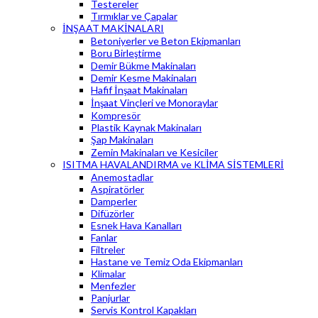
Testereler
Tırmıklar ve Çapalar
İNŞAAT MAKİNALARI
Betoniyerler ve Beton Ekipmanları
Boru Birleştirme
Demir Bükme Makinaları
Demir Kesme Makinaları
Hafif İnşaat Makinaları
İnşaat Vinçleri ve Monoraylar
Kompresör
Plastik Kaynak Makinaları
Şap Makinaları
Zemin Makinaları ve Kesiciler
ISITMA HAVALANDIRMA ve KLİMA SİSTEMLERİ
Anemostadlar
Aspiratörler
Damperler
Difüzörler
Esnek Hava Kanalları
Fanlar
Filtreler
Hastane ve Temiz Oda Ekipmanları
Klimalar
Menfezler
Panjurlar
Servis Kontrol Kapakları