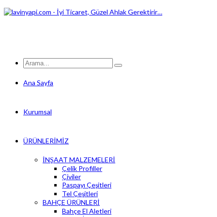
Ana Sayfa
Kurumsal
ÜRÜNLERİMİZ
İNŞAAT MALZEMELERİ
Çelik Profiller
Çiviler
Paspayı Çeşitleri
Tel Çeşitleri
BAHÇE ÜRÜNLERİ
Bahçe El Aletleri