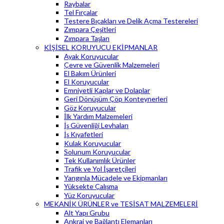
Raybalar
Tel Fırçalar
Testere Bıçakları ve Delik Açma Testereleri
Zımpara Çeşitleri
Zımpara Taşları
KİŞİSEL KORUYUCU EKİPMANLAR
Ayak Koruyucular
Çevre ve Güvenlik Malzemeleri
El Bakım Ürünleri
El Koruyucular
Emniyetli Kaplar ve Dolaplar
Geri Dönüşüm Çöp Konteynerleri
Göz Koruyucular
İlk Yardım Malzemeleri
İş Güvenliği Levhaları
İş Kıyafetleri
Kulak Koruyucular
Solunum Koruyucular
Tek Kullanımlık Ürünler
Trafik ve Yol İşaretçileri
Yangınla Mücadele ve Ekipmanları
Yüksekte Çalışma
Yüz Koruyucular
MEKANİK ÜRÜNLER ve TESİSAT MALZEMELERİ
Alt Yapı Grubu
Ankraj ve Bağlantı Elemanları