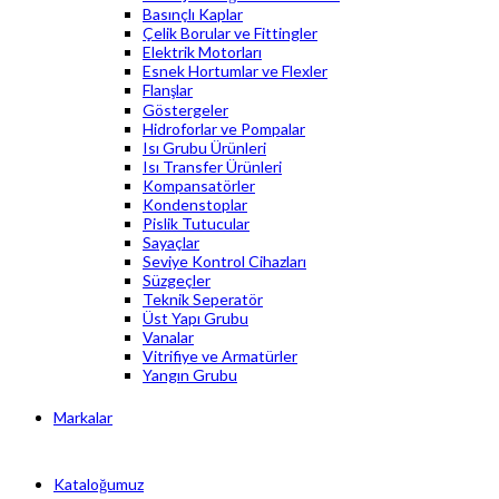
Basınçlı Kaplar
Çelik Borular ve Fittingler
Elektrik Motorları
Esnek Hortumlar ve Flexler
Flanşlar
Göstergeler
Hidroforlar ve Pompalar
Isı Grubu Ürünleri
Isı Transfer Ürünleri
Kompansatörler
Kondenstoplar
Pislik Tutucular
Sayaçlar
Seviye Kontrol Cihazları
Süzgeçler
Teknik Seperatör
Üst Yapı Grubu
Vanalar
Vitrifiye ve Armatürler
Yangın Grubu
Markalar
Kataloğumuz