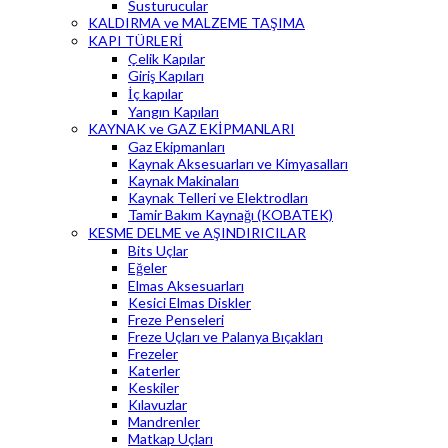
Susturucular
KALDIRMA ve MALZEME TAŞIMA
KAPI TÜRLERİ
Çelik Kapılar
Giriş Kapıları
İç kapılar
Yangın Kapıları
KAYNAK ve GAZ EKİPMANLARI
Gaz Ekipmanları
Kaynak Aksesuarları ve Kimyasalları
Kaynak Makinaları
Kaynak Telleri ve Elektrodları
Tamir Bakım Kaynağı (KOBATEK)
KESME DELME ve AŞINDIRICILAR
Bits Uçlar
Eğeler
Elmas Aksesuarları
Kesici Elmas Diskler
Freze Penseleri
Freze Uçları ve Palanya Bıçakları
Frezeler
Katerler
Keskiler
Kılavuzlar
Mandrenler
Matkap Uçları