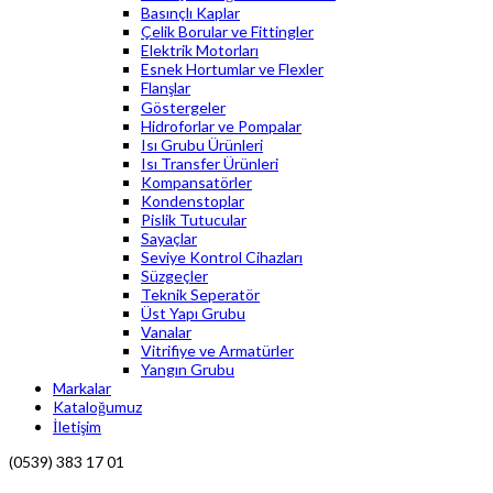
Basınçlı Kaplar
Çelik Borular ve Fittingler
Elektrik Motorları
Esnek Hortumlar ve Flexler
Flanşlar
Göstergeler
Hidroforlar ve Pompalar
Isı Grubu Ürünleri
Isı Transfer Ürünleri
Kompansatörler
Kondenstoplar
Pislik Tutucular
Sayaçlar
Seviye Kontrol Cihazları
Süzgeçler
Teknik Seperatör
Üst Yapı Grubu
Vanalar
Vitrifiye ve Armatürler
Yangın Grubu
Markalar
Kataloğumuz
İletişim
(0539) 383 17 01