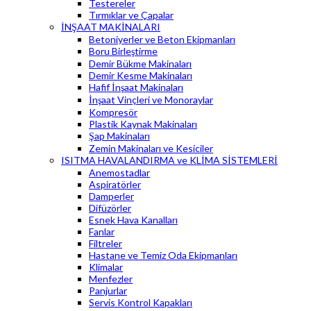
Testereler
Tırmıklar ve Çapalar
İNŞAAT MAKİNALARI
Betoniyerler ve Beton Ekipmanları
Boru Birleştirme
Demir Bükme Makinaları
Demir Kesme Makinaları
Hafif İnşaat Makinaları
İnşaat Vinçleri ve Monoraylar
Kompresör
Plastik Kaynak Makinaları
Şap Makinaları
Zemin Makinaları ve Kesiciler
ISITMA HAVALANDIRMA ve KLİMA SİSTEMLERİ
Anemostadlar
Aspiratörler
Damperler
Difüzörler
Esnek Hava Kanalları
Fanlar
Filtreler
Hastane ve Temiz Oda Ekipmanları
Klimalar
Menfezler
Panjurlar
Servis Kontrol Kapakları