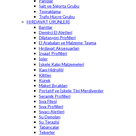
Panolar
Şalt ve Sigorta Grubu
Topraklama
Trafo Hücre Grubu
HIRDAVAT ÜRÜNLERİ
Bantlar
Demirci El Aletleri
Dilatasyon Profilleri
El Arabaları ve Malzeme Taşıma
Hırdavat Aksesuarları
İnşaat Profilleri
İpler
İskele Kalıp Malzemeleri
Kapı Hidroliği
Kilitler
Kürek
Maket Bıçakları
Portatif ve İskele Tipi Merdivenler
Seramik Profilleri
Sıva Filesi
Sıva Profilleri
Sıvacı Aletleri
Su Depoları
Su Terazisi
Tabancalar
Tekerler