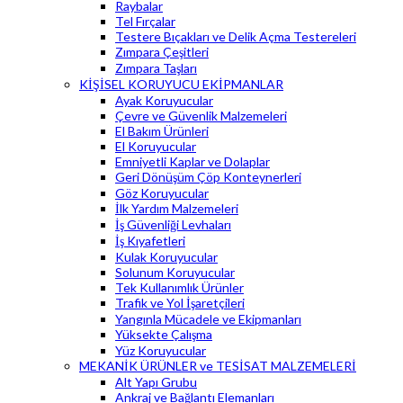
Raybalar
Tel Fırçalar
Testere Bıçakları ve Delik Açma Testereleri
Zımpara Çeşitleri
Zımpara Taşları
KİŞİSEL KORUYUCU EKİPMANLAR
Ayak Koruyucular
Çevre ve Güvenlik Malzemeleri
El Bakım Ürünleri
El Koruyucular
Emniyetli Kaplar ve Dolaplar
Geri Dönüşüm Çöp Konteynerleri
Göz Koruyucular
İlk Yardım Malzemeleri
İş Güvenliği Levhaları
İş Kıyafetleri
Kulak Koruyucular
Solunum Koruyucular
Tek Kullanımlık Ürünler
Trafik ve Yol İşaretçileri
Yangınla Mücadele ve Ekipmanları
Yüksekte Çalışma
Yüz Koruyucular
MEKANİK ÜRÜNLER ve TESİSAT MALZEMELERİ
Alt Yapı Grubu
Ankraj ve Bağlantı Elemanları