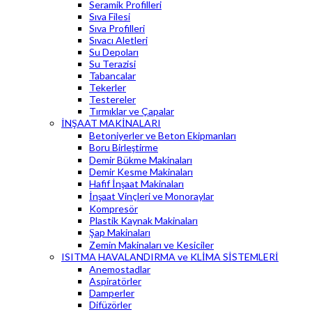
Seramik Profilleri
Sıva Filesi
Sıva Profilleri
Sıvacı Aletleri
Su Depoları
Su Terazisi
Tabancalar
Tekerler
Testereler
Tırmıklar ve Çapalar
İNŞAAT MAKİNALARI
Betoniyerler ve Beton Ekipmanları
Boru Birleştirme
Demir Bükme Makinaları
Demir Kesme Makinaları
Hafif İnşaat Makinaları
İnşaat Vinçleri ve Monoraylar
Kompresör
Plastik Kaynak Makinaları
Şap Makinaları
Zemin Makinaları ve Kesiciler
ISITMA HAVALANDIRMA ve KLİMA SİSTEMLERİ
Anemostadlar
Aspiratörler
Damperler
Difüzörler