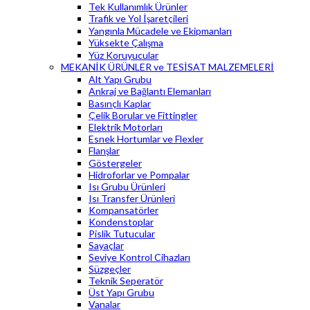
Tek Kullanımlık Ürünler
Trafik ve Yol İşaretçileri
Yangınla Mücadele ve Ekipmanları
Yüksekte Çalışma
Yüz Koruyucular
MEKANİK ÜRÜNLER ve TESİSAT MALZEMELERİ
Alt Yapı Grubu
Ankraj ve Bağlantı Elemanları
Basınçlı Kaplar
Çelik Borular ve Fittingler
Elektrik Motorları
Esnek Hortumlar ve Flexler
Flanşlar
Göstergeler
Hidroforlar ve Pompalar
Isı Grubu Ürünleri
Isı Transfer Ürünleri
Kompansatörler
Kondenstoplar
Pislik Tutucular
Sayaçlar
Seviye Kontrol Cihazları
Süzgeçler
Teknik Seperatör
Üst Yapı Grubu
Vanalar