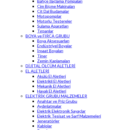
Bahçe İlaçlama Pompaları
Çim Biçme Makinaları
Çit Dal Budamalar
Motopomplar
Motorlu Testereler
Sulama Aparatları
Tırpanlar
BOYA ve FIRÇA GRUBU
Boya Aksesuarları
Endüstriyel Boyalar
İnşaat Boyaları
Tiner
Zemin Kaplamaları
DİJİTAL ÖLÇÜM ALETLERİ
EL ALETLERİ
Akülü El Aletleri
Elektrikli El Aletleri
Mekanik El Aletleri
Havalı El Aletleri
ELEKTRİK GRUBU MALZEMELER
Anahtar ve Priz Grubu
Aydınlatmalar
Elektrik Elektronik Sayaçlar
Elektrik Tesisat ve Sarf Malzemeleri
Jeneratörler
Kablolar