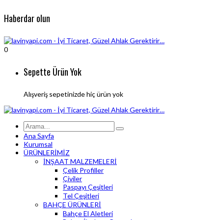
Haberdar olun
0
Sepette Ürün Yok
Alışveriş sepetinizde hiç ürün yok
Ana Sayfa
Kurumsal
ÜRÜNLERİMİZ
İNŞAAT MALZEMELERİ
Çelik Profiller
Çiviler
Paspayı Çeşitleri
Tel Çeşitleri
BAHÇE ÜRÜNLERİ
Bahçe El Aletleri