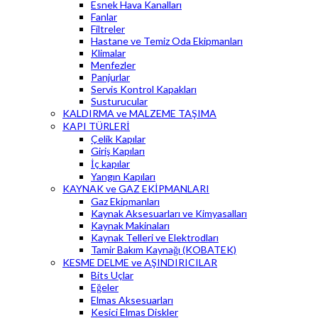
Esnek Hava Kanalları
Fanlar
Filtreler
Hastane ve Temiz Oda Ekipmanları
Klimalar
Menfezler
Panjurlar
Servis Kontrol Kapakları
Susturucular
KALDIRMA ve MALZEME TAŞIMA
KAPI TÜRLERİ
Çelik Kapılar
Giriş Kapıları
İç kapılar
Yangın Kapıları
KAYNAK ve GAZ EKİPMANLARI
Gaz Ekipmanları
Kaynak Aksesuarları ve Kimyasalları
Kaynak Makinaları
Kaynak Telleri ve Elektrodları
Tamir Bakım Kaynağı (KOBATEK)
KESME DELME ve AŞINDIRICILAR
Bits Uçlar
Eğeler
Elmas Aksesuarları
Kesici Elmas Diskler