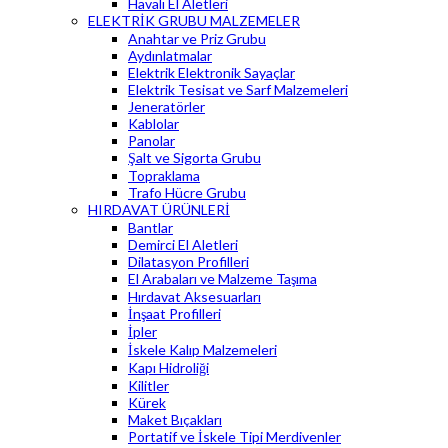
Havalı El Aletleri
ELEKTRİK GRUBU MALZEMELER
Anahtar ve Priz Grubu
Aydınlatmalar
Elektrik Elektronik Sayaçlar
Elektrik Tesisat ve Sarf Malzemeleri
Jeneratörler
Kablolar
Panolar
Şalt ve Sigorta Grubu
Topraklama
Trafo Hücre Grubu
HIRDAVAT ÜRÜNLERİ
Bantlar
Demirci El Aletleri
Dilatasyon Profilleri
El Arabaları ve Malzeme Taşıma
Hırdavat Aksesuarları
İnşaat Profilleri
İpler
İskele Kalıp Malzemeleri
Kapı Hidroliği
Kilitler
Kürek
Maket Bıçakları
Portatif ve İskele Tipi Merdivenler