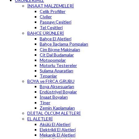
ÜRÜNLERİMİZ
İNŞAAT MALZEMELERİ
Çelik Profiller
Çiviler
Paspayı Çeşitleri
Tel Çeşitleri
BAHÇE ÜRÜNLERİ
Bahçe El Aletleri
Bahçe İlaçlama Pompaları
Çim Biçme Makinaları
Çit Dal Budamalar
Motopomplar
Motorlu Testereler
Sulama Aparatları
Tırpanlar
BOYA ve FIRÇA GRUBU
Boya Aksesuarları
Endüstriyel Boyalar
İnşaat Boyaları
Tiner
Zemin Kaplamaları
DİJİTAL ÖLÇÜM ALETLERİ
EL ALETLERİ
Akülü El Aletleri
Elektrikli El Aletleri
Mekanik El Aletleri