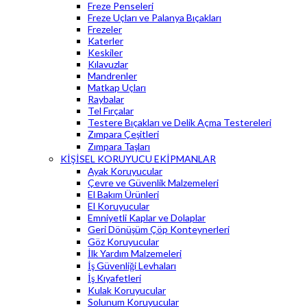
Freze Penseleri
Freze Uçları ve Palanya Bıçakları
Frezeler
Katerler
Keskiler
Kılavuzlar
Mandrenler
Matkap Uçları
Raybalar
Tel Fırçalar
Testere Bıçakları ve Delik Açma Testereleri
Zımpara Çeşitleri
Zımpara Taşları
KİŞİSEL KORUYUCU EKİPMANLAR
Ayak Koruyucular
Çevre ve Güvenlik Malzemeleri
El Bakım Ürünleri
El Koruyucular
Emniyetli Kaplar ve Dolaplar
Geri Dönüşüm Çöp Konteynerleri
Göz Koruyucular
İlk Yardım Malzemeleri
İş Güvenliği Levhaları
İş Kıyafetleri
Kulak Koruyucular
Solunum Koruyucular