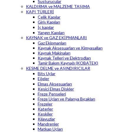
Susturucular
KALDIRMA ve MALZEME TAŞIMA
KAPI TÜRLERİ
Çelik Kapılar
Giriş Kapıları
İç kapılar
Yangın Kapıları
KAYNAK ve GAZ EKİPMANLARI
Gaz Ekipmanları
Kaynak Aksesuarları ve Kimyasalları
Kaynak Makinaları
Kaynak Telleri ve Elektrodları
Tamir Bakım Kaynağı (KOBATEK)
KESME DELME ve AŞINDIRICILAR
Bits Uçlar
Eğeler
Elmas Aksesuarları
Kesici Elmas Diskler
Freze Penseleri
Freze Uçları ve Palanya Bıçakları
Frezeler
Katerler
Keskiler
Kılavuzlar
Mandrenler
Matkap Uçları