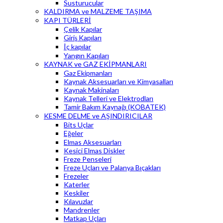
Susturucular
KALDIRMA ve MALZEME TAŞIMA
KAPI TÜRLERİ
Çelik Kapılar
Giriş Kapıları
İç kapılar
Yangın Kapıları
KAYNAK ve GAZ EKİPMANLARI
Gaz Ekipmanları
Kaynak Aksesuarları ve Kimyasalları
Kaynak Makinaları
Kaynak Telleri ve Elektrodları
Tamir Bakım Kaynağı (KOBATEK)
KESME DELME ve AŞINDIRICILAR
Bits Uçlar
Eğeler
Elmas Aksesuarları
Kesici Elmas Diskler
Freze Penseleri
Freze Uçları ve Palanya Bıçakları
Frezeler
Katerler
Keskiler
Kılavuzlar
Mandrenler
Matkap Uçları