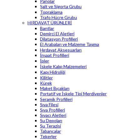
Panolar
Şalt ve Sigorta Grubu
Topraklama
Trafo Hücre Grubu
HIRDAVAT ÜRÜNLERİ
Bantlar
Demirci El Aletleri
Dilatasyon Profilleri
El Arabaları ve Malzeme Taşıma
Hırdavat Aksesuarları
İnşaat Profilleri
İpler
İskele Kalıp Malzemeleri
Kapı Hidroliği
Kilitler
Kürek
Maket Bıçakları
Portatif ve İskele Tipi Merdivenler
Seramik Profilleri
Sıva Filesi
Sıva Profilleri
Sıvacı Aletleri
Su Depoları
Su Terazisi
Tabancalar
Tekerler