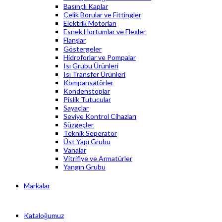
Basınçlı Kaplar
Çelik Borular ve Fittingler
Elektrik Motorları
Esnek Hortumlar ve Flexler
Flanşlar
Göstergeler
Hidroforlar ve Pompalar
Isı Grubu Ürünleri
Isı Transfer Ürünleri
Kompansatörler
Kondenstoplar
Pislik Tutucular
Sayaçlar
Seviye Kontrol Cihazları
Süzgeçler
Teknik Seperatör
Üst Yapı Grubu
Vanalar
Vitrifiye ve Armatürler
Yangın Grubu
Markalar
Kataloğumuz