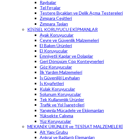
Raybalar
Tel Fırçalar
Testere Bıçakları ve Delik Açma Testereleri
Zımpara Çeşitleri
Zımpara Taşları
KİŞİSEL KORUYUCU EKİPMANLAR
Ayak Koruyucular
Çevre ve Güvenlik Malzemeleri
El Bakım Ürünleri
El Koruyucular
Emniyetli Kaplar ve Dolaplar
Geri Dönüşüm Çöp Konteynerleri
Göz Koruyucular
İlk Yardım Malzemeleri
İş Güvenliği Levhaları
İş Kıyafetleri
Kulak Koruyucular
Solunum Koruyucular
Tek Kullanımlık Ürünler
Trafik ve Yol İşaretçileri
Yangınla Mücadele ve Ekipmanları
Yüksekte Çalışma
Yüz Koruyucular
MEKANİK ÜRÜNLER ve TESİSAT MALZEMELERİ
Alt Yapı Grubu
Ankraj ve Bağlantı Elemanları