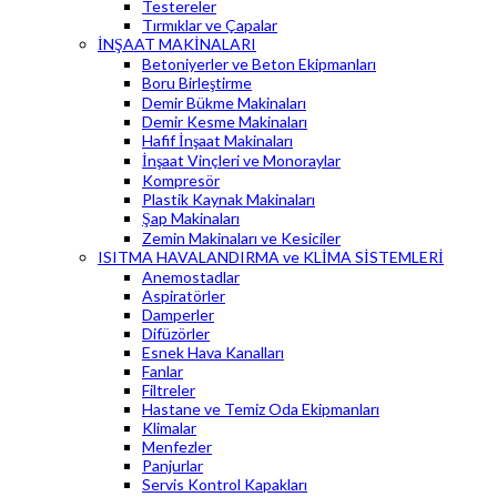
Testereler
Tırmıklar ve Çapalar
İNŞAAT MAKİNALARI
Betoniyerler ve Beton Ekipmanları
Boru Birleştirme
Demir Bükme Makinaları
Demir Kesme Makinaları
Hafif İnşaat Makinaları
İnşaat Vinçleri ve Monoraylar
Kompresör
Plastik Kaynak Makinaları
Şap Makinaları
Zemin Makinaları ve Kesiciler
ISITMA HAVALANDIRMA ve KLİMA SİSTEMLERİ
Anemostadlar
Aspiratörler
Damperler
Difüzörler
Esnek Hava Kanalları
Fanlar
Filtreler
Hastane ve Temiz Oda Ekipmanları
Klimalar
Menfezler
Panjurlar
Servis Kontrol Kapakları