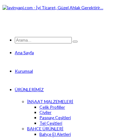
Ana Sayfa
Kurumsal
ÜRÜNLERİMİZ
İNŞAAT MALZEMELERİ
Çelik Profiller
Çiviler
Paspayı Çeşitleri
Tel Çeşitleri
BAHÇE ÜRÜNLERİ
Bahçe El Aletleri