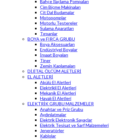
Bahçe İlaçlama Pompaları
Çim Biçme Makinaları
Çit Dal Budamalar
Motopomplar
Motorlu Testereler
Sulama Aparatları
Tırpanlar
BOYA ve FIRÇA GRUBU
Boya Aksesuarları
Endüstriyel Boyalar
İnşaat Boyaları
Tiner
Zemin Kaplamaları
DİJİTAL ÖLÇÜM ALETLERİ
EL ALETLERİ
Akülü El Aletleri
Elektrikli El Aletleri
Mekanik El Aletleri
Havalı El Aletleri
ELEKTRİK GRUBU MALZEMELER
Anahtar ve Priz Grubu
Aydınlatmalar
Elektrik Elektronik Sayaçlar
Elektrik Tesisat ve Sarf Malzemeleri
Jeneratörler
Kablolar