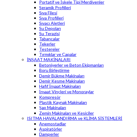
Portatif ve İskele Tipi Merdivenler
Seramik Profilleri
Sıva Filesi
Sıva Profilleri
Sıvacı Aletleri
Su Depoları
Su Terazisi
Tabancalar
Tekerler
Testereler
Tırmıklar ve Çapalar
İNŞAAT MAKİNALARI
Betoniyerler ve Beton Ekipmanları
Boru Birleştirme
Demir Bükme Makinaları
Demir Kesme Makinaları
Hafif İnşaat Makinaları
İnşaat Vinçleri ve Monoraylar
Kompresör
Plastik Kaynak Makinaları
Şap Makinaları
Zemin Makinaları ve Kesiciler
ISITMA HAVALANDIRMA ve KLİMA SİSTEMLERİ
Anemostadlar
Aspiratörler
Damperler