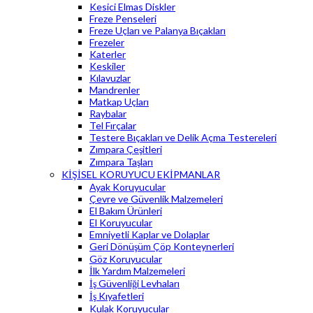
Kesici Elmas Diskler
Freze Penseleri
Freze Uçları ve Palanya Bıçakları
Frezeler
Katerler
Keskiler
Kılavuzlar
Mandrenler
Matkap Uçları
Raybalar
Tel Fırçalar
Testere Bıçakları ve Delik Açma Testereleri
Zımpara Çeşitleri
Zımpara Taşları
KİŞİSEL KORUYUCU EKİPMANLAR
Ayak Koruyucular
Çevre ve Güvenlik Malzemeleri
El Bakım Ürünleri
El Koruyucular
Emniyetli Kaplar ve Dolaplar
Geri Dönüşüm Çöp Konteynerleri
Göz Koruyucular
İlk Yardım Malzemeleri
İş Güvenliği Levhaları
İş Kıyafetleri
Kulak Koruyucular