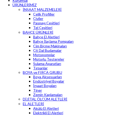
Kurumsal
ÜRÜNLERİMİZ
İNŞAAT MALZEMELERİ
Çelik Profiller
Çiviler
Paspayı Çeşitleri
Tel Çeşitleri
BAHÇE ÜRÜNLERİ
Bahçe El Aletleri
Bahçe İlaçlama Pompaları
Çim Biçme Makinaları
Çit Dal Budamalar
Motopomplar
Motorlu Testereler
Sulama Aparatları
Tırpanlar
BOYA ve FIRÇA GRUBU
Boya Aksesuarları
Endüstriyel Boyalar
İnşaat Boyaları
Tiner
Zemin Kaplamaları
DİJİTAL ÖLÇÜM ALETLERİ
EL ALETLERİ
Akülü El Aletleri
Elektrikli El Aletleri