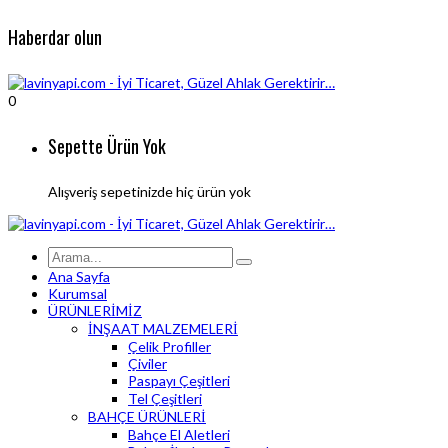
Haberdar olun
0
Sepette Ürün Yok
Alışveriş sepetinizde hiç ürün yok
Ana Sayfa
Kurumsal
ÜRÜNLERİMİZ
İNŞAAT MALZEMELERİ
Çelik Profiller
Çiviler
Paspayı Çeşitleri
Tel Çeşitleri
BAHÇE ÜRÜNLERİ
Bahçe El Aletleri