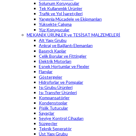
Solunum Koruyucular
Tek Kullanımlık Ürünler
Trafik ve Yol İşaretçileri
Yangınla Mücadele ve Ekipmanları
Yüksekte Çalışma
Yüz Koruyucular
MEKANİK ÜRÜNLER ve TESİSAT MALZEMELERİ
Alt Yapı Grubu
Ankraj ve Bağlantı Elemanları
Basınçlı Kaplar
Çelik Borular ve Fittingler
Elektrik Motorları
Esnek Hortumlar ve Flexler
Flanşlar
Göstergeler
Hidroforlar ve Pompalar
Isı Grubu Ürünleri
Isı Transfer Ürünleri
Kompansatörler
Kondenstoplar
Pislik Tutucular
Sayaçlar
Seviye Kontrol Cihazları
Süzgeçler
Teknik Seperatör
Üst Yapı Grubu