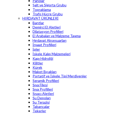
Panolar
Şalt ve Sigorta Grubu
Topraklama
Trafo Hücre Grubu
HIRDAVAT ÜRÜNLERİ
Bantlar
Demirci El Aletleri
Dilatasyon Profilleri
El Arabaları ve Malzeme Taşıma
Hırdavat Aksesuarları
İnşaat Profilleri
İpler
İskele Kalıp Malzemeleri
Kapı Hidroliği
Kilitler
Kürek
Maket Bıçakları
Portatif ve İskele Tipi Merdivenler
Seramik Profilleri
Sıva Filesi
Sıva Profilleri
Sıvacı Aletleri
Su Depoları
Su Terazisi
Tabancalar
Tekerler