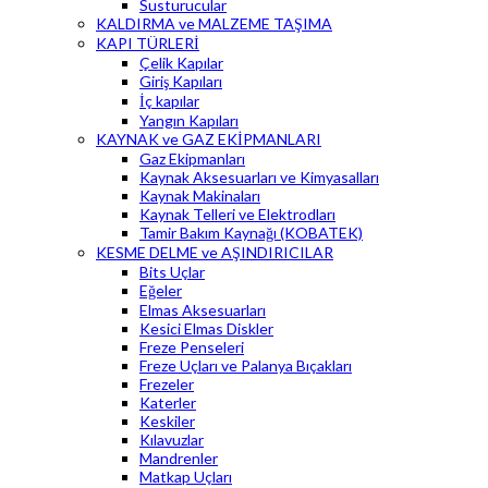
Susturucular
KALDIRMA ve MALZEME TAŞIMA
KAPI TÜRLERİ
Çelik Kapılar
Giriş Kapıları
İç kapılar
Yangın Kapıları
KAYNAK ve GAZ EKİPMANLARI
Gaz Ekipmanları
Kaynak Aksesuarları ve Kimyasalları
Kaynak Makinaları
Kaynak Telleri ve Elektrodları
Tamir Bakım Kaynağı (KOBATEK)
KESME DELME ve AŞINDIRICILAR
Bits Uçlar
Eğeler
Elmas Aksesuarları
Kesici Elmas Diskler
Freze Penseleri
Freze Uçları ve Palanya Bıçakları
Frezeler
Katerler
Keskiler
Kılavuzlar
Mandrenler
Matkap Uçları