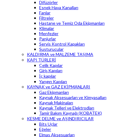
Difüzörler
Esnek Hava Kanalları
Fanlar
Filtreler
Hastane ve Temiz Oda Ekipmanları
Klimalar
Menfezler
Panjurlar
Servis Kontrol Kapakları
Susturucular
KALDIRMA ve MALZEME TAŞIMA
KAPI TÜRLERİ
Çelik Kapılar
Giriş Kapıları
İç kapılar
Yangın Kapıları
KAYNAK ve GAZ EKİPMANLARI
Gaz Ekipmanları
Kaynak Aksesuarları ve Kimyasalları
Kaynak Makinaları
Kaynak Telleri ve Elektrodları
Tamir Bakım Kaynağı (KOBATEK)
KESME DELME ve AŞINDIRICILAR
Bits Uçlar
Eğeler
Elmas Aksesuarları