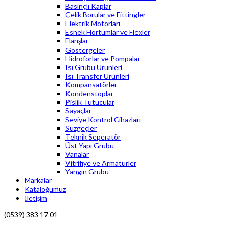
Basınçlı Kaplar
Çelik Borular ve Fittingler
Elektrik Motorları
Esnek Hortumlar ve Flexler
Flanşlar
Göstergeler
Hidroforlar ve Pompalar
Isı Grubu Ürünleri
Isı Transfer Ürünleri
Kompansatörler
Kondenstoplar
Pislik Tutucular
Sayaçlar
Seviye Kontrol Cihazları
Süzgeçler
Teknik Seperatör
Üst Yapı Grubu
Vanalar
Vitrifiye ve Armatürler
Yangın Grubu
Markalar
Kataloğumuz
İletişim
(0539) 383 17 01