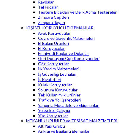
Raybalar
Tel Fırçalar
Testere Bıçakları ve Delik Açma Testereleri
Zımpara Çeşitleri
Zımpara Taşları
KİŞİSEL KORUYUCU EKİPMANLAR
Ayak Koruyucular
Çevre ve Güvenlik Malzemeleri
El Bakım Ürünleri
El Koruyucular
Emniyetli Kaplar ve Dolaplar
Geri Dönüşüm Çöp Konteynerleri
Göz Koruyucular
İlk Yardım Malzemeleri
İş Güvenliği Levhaları
İş Kıyafetleri
Kulak Koruyucular
Solunum Koruyucular
Tek Kullanımlık Ürünler
Trafik ve Yol İşaretçileri
Yangınla Mücadele ve Ekipmanları
Yüksekte Çalışma
Yüz Koruyucular
MEKANİK ÜRÜNLER ve TESİSAT MALZEMELERİ
Alt Yapı Grubu
Ankraj ve Bağlantı Elemanları