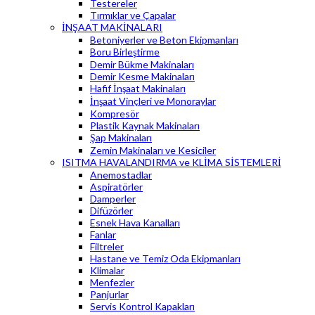
Testereler
Tırmıklar ve Çapalar
İNŞAAT MAKİNALARI
Betoniyerler ve Beton Ekipmanları
Boru Birleştirme
Demir Bükme Makinaları
Demir Kesme Makinaları
Hafif İnşaat Makinaları
İnşaat Vinçleri ve Monoraylar
Kompresör
Plastik Kaynak Makinaları
Şap Makinaları
Zemin Makinaları ve Kesiciler
ISITMA HAVALANDIRMA ve KLİMA SİSTEMLERİ
Anemostadlar
Aspiratörler
Damperler
Difüzörler
Esnek Hava Kanalları
Fanlar
Filtreler
Hastane ve Temiz Oda Ekipmanları
Klimalar
Menfezler
Panjurlar
Servis Kontrol Kapakları