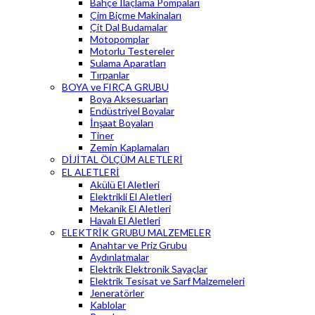
Bahçe İlaçlama Pompaları
Çim Biçme Makinaları
Çit Dal Budamalar
Motopomplar
Motorlu Testereler
Sulama Aparatları
Tırpanlar
BOYA ve FIRÇA GRUBU
Boya Aksesuarları
Endüstriyel Boyalar
İnşaat Boyaları
Tiner
Zemin Kaplamaları
DİJİTAL ÖLÇÜM ALETLERİ
EL ALETLERİ
Akülü El Aletleri
Elektrikli El Aletleri
Mekanik El Aletleri
Havalı El Aletleri
ELEKTRİK GRUBU MALZEMELER
Anahtar ve Priz Grubu
Aydınlatmalar
Elektrik Elektronik Sayaçlar
Elektrik Tesisat ve Sarf Malzemeleri
Jeneratörler
Kablolar