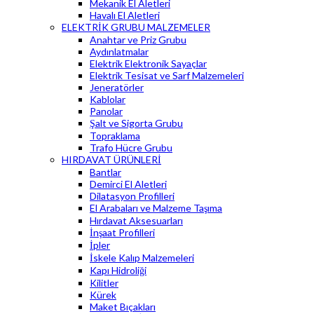
Mekanik El Aletleri
Havalı El Aletleri
ELEKTRİK GRUBU MALZEMELER
Anahtar ve Priz Grubu
Aydınlatmalar
Elektrik Elektronik Sayaçlar
Elektrik Tesisat ve Sarf Malzemeleri
Jeneratörler
Kablolar
Panolar
Şalt ve Sigorta Grubu
Topraklama
Trafo Hücre Grubu
HIRDAVAT ÜRÜNLERİ
Bantlar
Demirci El Aletleri
Dilatasyon Profilleri
El Arabaları ve Malzeme Taşıma
Hırdavat Aksesuarları
İnşaat Profilleri
İpler
İskele Kalıp Malzemeleri
Kapı Hidroliği
Kilitler
Kürek
Maket Bıçakları