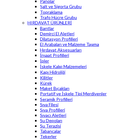
Panolar
Şalt ve Sigorta Grubu
Topraklama
Trafo Hücre Grubu
HIRDAVAT ÜRÜNLERİ
Bantlar
Demirci El Aletleri
Dilatasyon Profilleri
El Arabaları ve Malzeme Taşıma
Hırdavat Aksesuarları
İnşaat Profilleri
İpler
İskele Kalıp Malzemeleri
Kapı Hidroliği
Kilitler
Kürek
Maket Bıçakları
Portatif ve İskele Tipi Merdivenler
Seramik Profilleri
Sıva Filesi
Sıva Profilleri
Sıvacı Aletleri
Su Depoları
Su Terazisi
Tabancalar
Tekerler