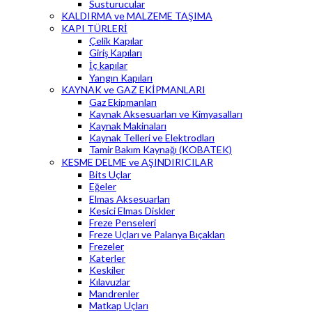
Susturucular
KALDIRMA ve MALZEME TAŞIMA
KAPI TÜRLERİ
Çelik Kapılar
Giriş Kapıları
İç kapılar
Yangın Kapıları
KAYNAK ve GAZ EKİPMANLARI
Gaz Ekipmanları
Kaynak Aksesuarları ve Kimyasalları
Kaynak Makinaları
Kaynak Telleri ve Elektrodları
Tamir Bakım Kaynağı (KOBATEK)
KESME DELME ve AŞINDIRICILAR
Bits Uçlar
Eğeler
Elmas Aksesuarları
Kesici Elmas Diskler
Freze Penseleri
Freze Uçları ve Palanya Bıçakları
Frezeler
Katerler
Keskiler
Kılavuzlar
Mandrenler
Matkap Uçları