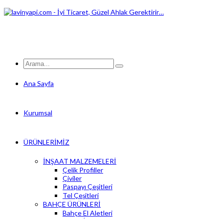
Ana Sayfa
Kurumsal
ÜRÜNLERİMİZ
İNŞAAT MALZEMELERİ
Çelik Profiller
Çiviler
Paspayı Çeşitleri
Tel Çeşitleri
BAHÇE ÜRÜNLERİ
Bahçe El Aletleri