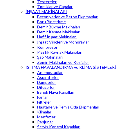
Testereler
Tırmıklar ve Çapalar
İNŞAAT MAKİNALARI
Betoniyerler ve Beton Ekipmanları
Boru Birleştirme
Demir Bükme Makinaları
Demir Kesme Makinaları
Hafif İnşaat Makinaları
İnşaat Vinçleri ve Monoraylar
Kompresör
Plastik Kaynak Makinaları
Şap Makinaları
Zemin Makinaları ve Kesiciler
ISITMA HAVALANDIRMA ve KLİMA SİSTEMLERİ
Anemostadlar
Aspiratörler
Damperler
Difüzörler
Esnek Hava Kanalları
Fanlar
Filtreler
Hastane ve Temiz Oda Ekipmanları
Klimalar
Menfezler
Panjurlar
Servis Kontrol Kapakları