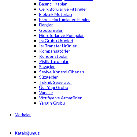
Basınçlı Kaplar
Çelik Borular ve Fittingler
Elektrik Motorları
Esnek Hortumlar ve Flexler
Flanşlar
Göstergeler
Hidroforlar ve Pompalar
Isı Grubu Ürünleri
Isı Transfer Ürünleri
Kompansatörler
Kondenstoplar
Pislik Tutucular
Sayaçlar
Seviye Kontrol Cihazları
Süzgeçler
Teknik Seperatör
Üst Yapı Grubu
Vanalar
Vitrifiye ve Armatürler
Yangın Grubu
Markalar
Kataloğumuz