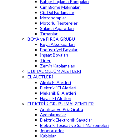
Bahçe İlaçlama Pompaları
Çim Biçme Makinaları
Çit Dal Budamalar
Motopomplar
Motorlu Testereler
Sulama Aparatları
Tırpanlar
BOYA ve FIRÇA GRUBU
Boya Aksesuarları
Endüstriyel Boyalar
İnşaat Boyaları
Tiner
Zemin Kaplamaları
DİJİTAL ÖLÇÜM ALETLERİ
EL ALETLERİ
Akülü El Aletleri
Elektrikli El Aletleri
Mekanik El Aletleri
Havalı El Aletleri
ELEKTRİK GRUBU MALZEMELER
Anahtar ve Priz Grubu
Aydınlatmalar
Elektrik Elektronik Sayaçlar
Elektrik Tesisat ve Sarf Malzemeleri
Jeneratörler
Kablolar