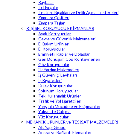
Raybalar
Tel Fırçalar
Testere Bıçakları ve Delik Açma Testereleri
Zımpara Çeşitleri
Zımpara Taşları
KİŞİSEL KORUYUCU EKİPMANLAR
Ayak Koruyucular
Çevre ve Güvenlik Malzemeleri
El Bakım Ürünleri
El Koruyucular
Emniyetli Kaplar ve Dolaplar
Geri Dönüşüm Çöp Konteynerleri
Göz Koruyucular
İlk Yardım Malzemeleri
İş Güvenliği Levhaları
İş Kıyafetleri
Kulak Koruyucular
Solunum Koruyucular
Tek Kullanımlık Ürünler
Trafik ve Yol İşaretçileri
Yangınla Mücadele ve Ekipmanları
Yüksekte Çalışma
Yüz Koruyucular
MEKANİK ÜRÜNLER ve TESİSAT MALZEMELERİ
Alt Yapı Grubu
Ankraj ve Bağlantı Elemanları