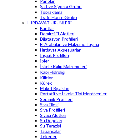
Panolar
Şalt ve Sigorta Grubu
Topraklama
Trafo Hücre Grubu
HIRDAVAT ÜRÜNLERİ
Bantlar
Demirci El Aletleri
Dilatasyon Profilleri
El Arabaları ve Malzeme Taşıma
Hırdavat Aksesuarları
İnşaat Profilleri
İpler
İskele Kalıp Malzemeleri
Kapı Hidroliği
Kilitler
Kürek
Maket Bıçakları
Portatif ve İskele Tipi Merdivenler
Seramik Profilleri
Sıva Filesi
Sıva Profilleri
Sıvacı Aletleri
Su Depoları
Su Terazisi
Tabancalar
Tekerler