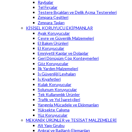
Raybalar
Tel Fırçalar
Testere Bıçakları ve Delik Açma Testereleri
Zımpara Çeşitleri
Zımpara Taşları
KİŞİSEL KORUYUCU EKİPMANLAR
Ayak Koruyucular
Çevre ve Güvenlik Malzemeleri
El Bakım Ürünleri
El Koruyucular
Emniyetli Kaplar ve Dolaplar
Geri Dönüşüm Çöp Konteynerleri
Göz Koruyucular
İlk Yardım Malzemeleri
İş Güvenliği Levhaları
İş Kıyafetleri
Kulak Koruyucular
Solunum Koruyucular
Tek Kullanımlık Ürünler
Trafik ve Yol İşaretçileri
Yangınla Mücadele ve Ekipmanları
Yüksekte Çalışma
Yüz Koruyucular
MEKANİK ÜRÜNLER ve TESİSAT MALZEMELERİ
Alt Yapı Grubu
Ankraj ve Bağlantı Elemanları