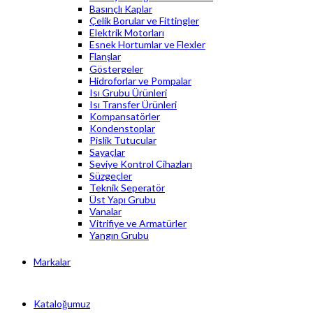
Basınçlı Kaplar
Çelik Borular ve Fittingler
Elektrik Motorları
Esnek Hortumlar ve Flexler
Flanşlar
Göstergeler
Hidroforlar ve Pompalar
Isı Grubu Ürünleri
Isı Transfer Ürünleri
Kompansatörler
Kondenstoplar
Pislik Tutucular
Sayaçlar
Seviye Kontrol Cihazları
Süzgeçler
Teknik Seperatör
Üst Yapı Grubu
Vanalar
Vitrifiye ve Armatürler
Yangın Grubu
Markalar
Kataloğumuz