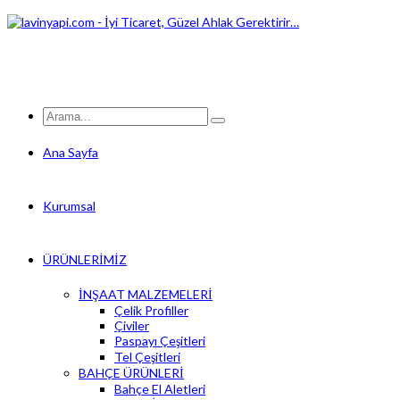
Ana Sayfa
Kurumsal
ÜRÜNLERİMİZ
İNŞAAT MALZEMELERİ
Çelik Profiller
Çiviler
Paspayı Çeşitleri
Tel Çeşitleri
BAHÇE ÜRÜNLERİ
Bahçe El Aletleri