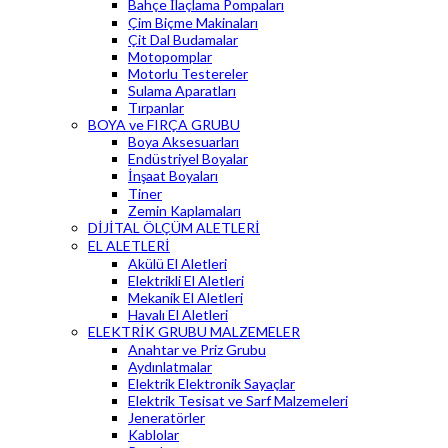
Bahçe İlaçlama Pompaları
Çim Biçme Makinaları
Çit Dal Budamalar
Motopomplar
Motorlu Testereler
Sulama Aparatları
Tırpanlar
BOYA ve FIRÇA GRUBU
Boya Aksesuarları
Endüstriyel Boyalar
İnşaat Boyaları
Tiner
Zemin Kaplamaları
DİJİTAL ÖLÇÜM ALETLERİ
EL ALETLERİ
Akülü El Aletleri
Elektrikli El Aletleri
Mekanik El Aletleri
Havalı El Aletleri
ELEKTRİK GRUBU MALZEMELER
Anahtar ve Priz Grubu
Aydınlatmalar
Elektrik Elektronik Sayaçlar
Elektrik Tesisat ve Sarf Malzemeleri
Jeneratörler
Kablolar