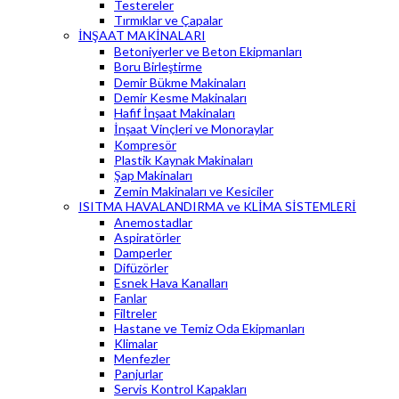
Testereler
Tırmıklar ve Çapalar
İNŞAAT MAKİNALARI
Betoniyerler ve Beton Ekipmanları
Boru Birleştirme
Demir Bükme Makinaları
Demir Kesme Makinaları
Hafif İnşaat Makinaları
İnşaat Vinçleri ve Monoraylar
Kompresör
Plastik Kaynak Makinaları
Şap Makinaları
Zemin Makinaları ve Kesiciler
ISITMA HAVALANDIRMA ve KLİMA SİSTEMLERİ
Anemostadlar
Aspiratörler
Damperler
Difüzörler
Esnek Hava Kanalları
Fanlar
Filtreler
Hastane ve Temiz Oda Ekipmanları
Klimalar
Menfezler
Panjurlar
Servis Kontrol Kapakları