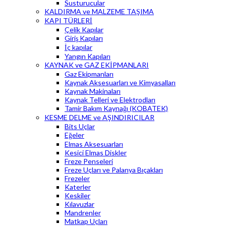
Susturucular
KALDIRMA ve MALZEME TAŞIMA
KAPI TÜRLERİ
Çelik Kapılar
Giriş Kapıları
İç kapılar
Yangın Kapıları
KAYNAK ve GAZ EKİPMANLARI
Gaz Ekipmanları
Kaynak Aksesuarları ve Kimyasalları
Kaynak Makinaları
Kaynak Telleri ve Elektrodları
Tamir Bakım Kaynağı (KOBATEK)
KESME DELME ve AŞINDIRICILAR
Bits Uçlar
Eğeler
Elmas Aksesuarları
Kesici Elmas Diskler
Freze Penseleri
Freze Uçları ve Palanya Bıçakları
Frezeler
Katerler
Keskiler
Kılavuzlar
Mandrenler
Matkap Uçları