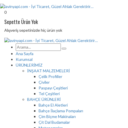
0
Sepette Ürün Yok
Alışveriş sepetinizde hiç ürün yok
Ana Sayfa
Kurumsal
ÜRÜNLERİMİZ
İNŞAAT MALZEMELERİ
Çelik Profiller
Çiviler
Paspayı Çeşitleri
Tel Çeşitleri
BAHÇE ÜRÜNLERİ
Bahçe El Aletleri
Bahçe İlaçlama Pompaları
Çim Biçme Makinaları
Çit Dal Budamalar
Motopomplar