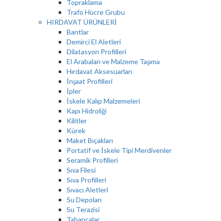
Topraklama
Trafo Hücre Grubu
HIRDAVAT ÜRÜNLERİ
Bantlar
Demirci El Aletleri
Dilatasyon Profilleri
El Arabaları ve Malzeme Taşıma
Hırdavat Aksesuarları
İnşaat Profilleri
İpler
İskele Kalıp Malzemeleri
Kapı Hidroliği
Kilitler
Kürek
Maket Bıçakları
Portatif ve İskele Tipi Merdivenler
Seramik Profilleri
Sıva Filesi
Sıva Profilleri
Sıvacı Aletleri
Su Depoları
Su Terazisi
Tabancalar