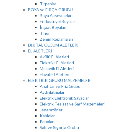
Tırpanlar
BOYA ve FIRÇA GRUBU
Boya Aksesuarları
Endüstriyel Boyalar
İnşaat Boyaları
Tiner
Zemin Kaplamaları
DİJİTAL ÖLÇÜM ALETLERİ
EL ALETLERİ
Akülü El Aletleri
Elektrikli El Aletleri
Mekanik El Aletleri
Havalı El Aletleri
ELEKTRİK GRUBU MALZEMELER
Anahtar ve Priz Grubu
Aydınlatmalar
Elektrik Elektronik Sayaçlar
Elektrik Tesisat ve Sarf Malzemeleri
Jeneratörler
Kablolar
Panolar
Şalt ve Sigorta Grubu