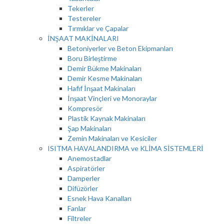
Tekerler
Testereler
Tırmıklar ve Çapalar
İNŞAAT MAKİNALARI
Betoniyerler ve Beton Ekipmanları
Boru Birleştirme
Demir Bükme Makinaları
Demir Kesme Makinaları
Hafif İnşaat Makinaları
İnşaat Vinçleri ve Monoraylar
Kompresör
Plastik Kaynak Makinaları
Şap Makinaları
Zemin Makinaları ve Kesiciler
ISITMA HAVALANDIRMA ve KLİMA SİSTEMLERİ
Anemostadlar
Aspiratörler
Damperler
Difüzörler
Esnek Hava Kanalları
Fanlar
Filtreler