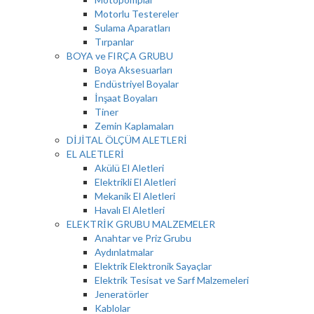
Motorlu Testereler
Sulama Aparatları
Tırpanlar
BOYA ve FIRÇA GRUBU
Boya Aksesuarları
Endüstriyel Boyalar
İnşaat Boyaları
Tiner
Zemin Kaplamaları
DİJİTAL ÖLÇÜM ALETLERİ
EL ALETLERİ
Akülü El Aletleri
Elektrikli El Aletleri
Mekanik El Aletleri
Havalı El Aletleri
ELEKTRİK GRUBU MALZEMELER
Anahtar ve Priz Grubu
Aydınlatmalar
Elektrik Elektronik Sayaçlar
Elektrik Tesisat ve Sarf Malzemeleri
Jeneratörler
Kablolar