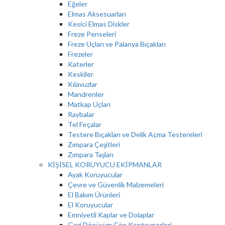
Eğeler
Elmas Aksesuarları
Kesici Elmas Diskler
Freze Penseleri
Freze Uçları ve Palanya Bıçakları
Frezeler
Katerler
Keskiler
Kılavuzlar
Mandrenler
Matkap Uçları
Raybalar
Tel Fırçalar
Testere Bıçakları ve Delik Açma Testereleri
Zımpara Çeşitleri
Zımpara Taşları
KİŞİSEL KORUYUCU EKİPMANLAR
Ayak Koruyucular
Çevre ve Güvenlik Malzemeleri
El Bakım Ürünleri
El Koruyucular
Emniyetli Kaplar ve Dolaplar
Geri Dönüşüm Çöp Konteynerleri