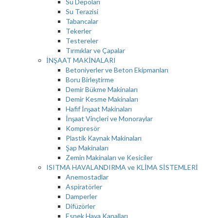
Su Depoları
Su Terazisi
Tabancalar
Tekerler
Testereler
Tırmıklar ve Çapalar
İNŞAAT MAKİNALARI
Betoniyerler ve Beton Ekipmanları
Boru Birleştirme
Demir Bükme Makinaları
Demir Kesme Makinaları
Hafif İnşaat Makinaları
İnşaat Vinçleri ve Monoraylar
Kompresör
Plastik Kaynak Makinaları
Şap Makinaları
Zemin Makinaları ve Kesiciler
ISITMA HAVALANDIRMA ve KLİMA SİSTEMLERİ
Anemostadlar
Aspiratörler
Damperler
Difüzörler
Esnek Hava Kanalları