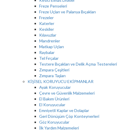
Kesici Elmas Diskler
Freze Penseleri
Freze Uçları ve Palanya Bıçakları
Frezeler
Katerler
Keskiler
Kılavuzlar
Mandrenler
Matkap Uçları
Raybalar
Tel Fırçalar
Testere Bıçakları ve Delik Açma Testereleri
Zımpara Çeşitleri
Zımpara Taşları
KİŞİSEL KORUYUCU EKİPMANLAR
Ayak Koruyucular
Çevre ve Güvenlik Malzemeleri
El Bakım Ürünleri
El Koruyucular
Emniyetli Kaplar ve Dolaplar
Geri Dönüşüm Çöp Konteynerleri
Göz Koruyucular
İlk Yardım Malzemeleri