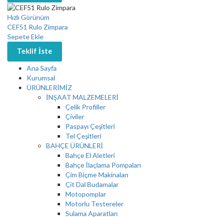
Hızlı Görünüm
CEF51 Rulo Zimpara
Sepete Ekle
Teklif İste
Ana Sayfa
Kurumsal
ÜRÜNLERİMİZ
İNŞAAT MALZEMELERİ
Çelik Profiller
Çiviler
Paspayı Çeşitleri
Tel Çeşitleri
BAHÇE ÜRÜNLERİ
Bahçe El Aletleri
Bahçe İlaçlama Pompaları
Çim Biçme Makinaları
Çit Dal Budamalar
Motopomplar
Motorlu Testereler
Sulama Aparatları