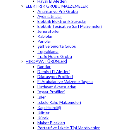
Havalı El Aletleri
ELEKTRİK GRUBU MALZEMELER
Anahtar ve Priz Grubu
Aydınlatmalar
Elektrik Elektronik Sayaçlar
Elektrik Tesisat ve Sarf Malzemeleri
Jeneratörler
Kablolar
Panolar
Şalt ve Sigorta Grubu
Topraklama
Trafo Hücre Grubu
HIRDAVAT ÜRÜNLERİ
Bantlar
Demirci El Aletleri
Dilatasyon Profilleri
El Arabaları ve Malzeme Taşıma
Hırdavat Aksesuarları
İnşaat Profilleri
İpler
İskele Kalıp Malzemeleri
Kapı Hidroliği
Kilitler
Kürek
Maket Bıçakları
Portatif ve İskele Tipi Merdivenler