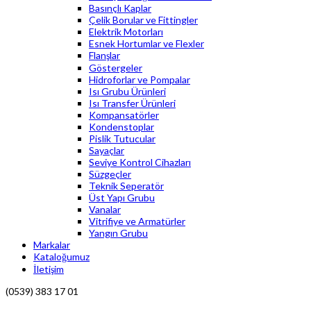
Basınçlı Kaplar
Çelik Borular ve Fittingler
Elektrik Motorları
Esnek Hortumlar ve Flexler
Flanşlar
Göstergeler
Hidroforlar ve Pompalar
Isı Grubu Ürünleri
Isı Transfer Ürünleri
Kompansatörler
Kondenstoplar
Pislik Tutucular
Sayaçlar
Seviye Kontrol Cihazları
Süzgeçler
Teknik Seperatör
Üst Yapı Grubu
Vanalar
Vitrifiye ve Armatürler
Yangın Grubu
Markalar
Kataloğumuz
İletişim
(0539) 383 17 01