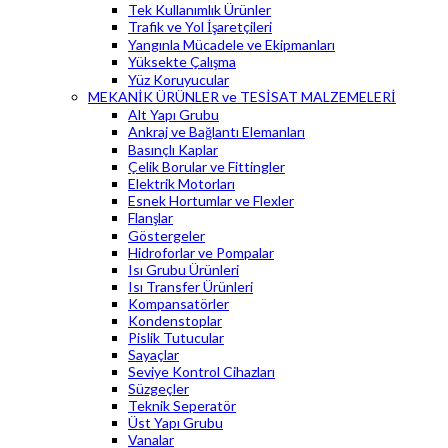
Tek Kullanımlık Ürünler
Trafik ve Yol İşaretçileri
Yangınla Mücadele ve Ekipmanları
Yüksekte Çalışma
Yüz Koruyucular
MEKANİK ÜRÜNLER ve TESİSAT MALZEMELERİ
Alt Yapı Grubu
Ankraj ve Bağlantı Elemanları
Basınçlı Kaplar
Çelik Borular ve Fittingler
Elektrik Motorları
Esnek Hortumlar ve Flexler
Flanşlar
Göstergeler
Hidroforlar ve Pompalar
Isı Grubu Ürünleri
Isı Transfer Ürünleri
Kompansatörler
Kondenstoplar
Pislik Tutucular
Sayaçlar
Seviye Kontrol Cihazları
Süzgeçler
Teknik Seperatör
Üst Yapı Grubu
Vanalar