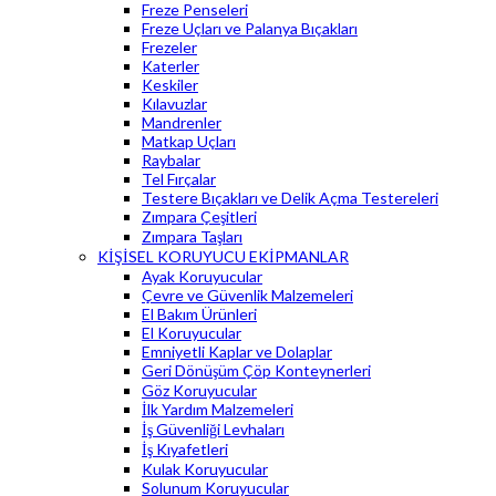
Freze Penseleri
Freze Uçları ve Palanya Bıçakları
Frezeler
Katerler
Keskiler
Kılavuzlar
Mandrenler
Matkap Uçları
Raybalar
Tel Fırçalar
Testere Bıçakları ve Delik Açma Testereleri
Zımpara Çeşitleri
Zımpara Taşları
KİŞİSEL KORUYUCU EKİPMANLAR
Ayak Koruyucular
Çevre ve Güvenlik Malzemeleri
El Bakım Ürünleri
El Koruyucular
Emniyetli Kaplar ve Dolaplar
Geri Dönüşüm Çöp Konteynerleri
Göz Koruyucular
İlk Yardım Malzemeleri
İş Güvenliği Levhaları
İş Kıyafetleri
Kulak Koruyucular
Solunum Koruyucular