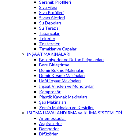
Seramik Profilleri
Sıva Filesi
Sıva Profilleri
Sıvacı Aletleri
Su Depoları
Su Terazisi
Tabancalar
Tekerler
Testereler
Tırmıklar ve Çapalar
İNŞAAT MAKİNALARI
Betoniyerler ve Beton Ekipmanları
Boru Birleştirme
Demir Bükme Makinaları
Demir Kesme Makinaları
Hafif İnşaat Makinaları
İnşaat Vinçleri ve Monoraylar
Kompresör
Plastik Kaynak Makinaları
Şap Makinaları
Zemin Makinaları ve Kesiciler
ISITMA HAVALANDIRMA ve KLİMA SİSTEMLERİ
Anemostadlar
Aspiratörler
Damperler
Difüzörler