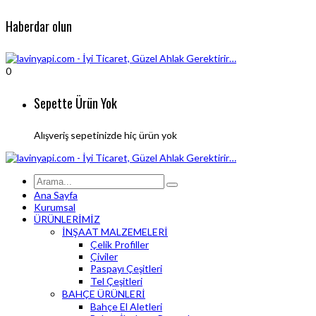
Haberdar olun
0
Sepette Ürün Yok
Alışveriş sepetinizde hiç ürün yok
Ana Sayfa
Kurumsal
ÜRÜNLERİMİZ
İNŞAAT MALZEMELERİ
Çelik Profiller
Çiviler
Paspayı Çeşitleri
Tel Çeşitleri
BAHÇE ÜRÜNLERİ
Bahçe El Aletleri