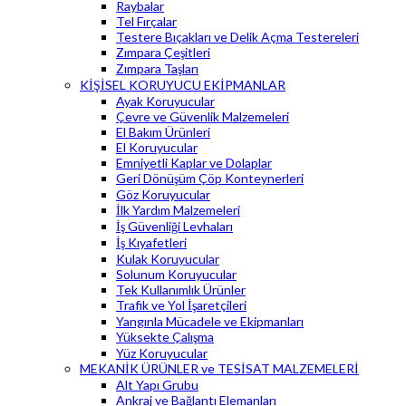
Raybalar
Tel Fırçalar
Testere Bıçakları ve Delik Açma Testereleri
Zımpara Çeşitleri
Zımpara Taşları
KİŞİSEL KORUYUCU EKİPMANLAR
Ayak Koruyucular
Çevre ve Güvenlik Malzemeleri
El Bakım Ürünleri
El Koruyucular
Emniyetli Kaplar ve Dolaplar
Geri Dönüşüm Çöp Konteynerleri
Göz Koruyucular
İlk Yardım Malzemeleri
İş Güvenliği Levhaları
İş Kıyafetleri
Kulak Koruyucular
Solunum Koruyucular
Tek Kullanımlık Ürünler
Trafik ve Yol İşaretçileri
Yangınla Mücadele ve Ekipmanları
Yüksekte Çalışma
Yüz Koruyucular
MEKANİK ÜRÜNLER ve TESİSAT MALZEMELERİ
Alt Yapı Grubu
Ankraj ve Bağlantı Elemanları