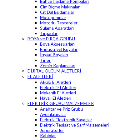
Bahçe İlaçlama Pompaları
Çim Biçme Makinaları
Çit Dal Budamalar
Motopomplar
Motorlu Testereler
Sulama Aparatları
Tırpanlar
BOYA ve FIRÇA GRUBU
Boya Aksesuarları
Endüstriyel Boyalar
İnşaat Boyaları
Tiner
Zemin Kaplamaları
DİJİTAL ÖLÇÜM ALETLERİ
EL ALETLERİ
Akülü El Aletleri
Elektrikli El Aletleri
Mekanik El Aletleri
Havalı El Aletleri
ELEKTRİK GRUBU MALZEMELER
Anahtar ve Priz Grubu
Aydınlatmalar
Elektrik Elektronik Sayaçlar
Elektrik Tesisat ve Sarf Malzemeleri
Jeneratörler
Kablolar