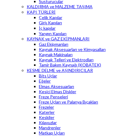
Susturucular
KALDIRMA ve MALZEME TAŞIMA
KAPI TÜRLERİ
Çelik Kapılar
Giriş Kapıları
İç kapılar
Yangın Kapıları
KAYNAK ve GAZ EKİPMANLARI
Gaz Ekipmanları
Kaynak Aksesuarları ve Kimyasalları
Kaynak Makinaları
Kaynak Telleri ve Elektrodları
Tamir Bakım Kaynağı (KOBATEK)
KESME DELME ve AŞINDIRICILAR
Bits Uçlar
Eğeler
Elmas Aksesuarları
Kesici Elmas Diskler
Freze Penseleri
Freze Uçları ve Palanya Bıçakları
Frezeler
Katerler
Keskiler
Kılavuzlar
Mandrenler
Matkap Uçları