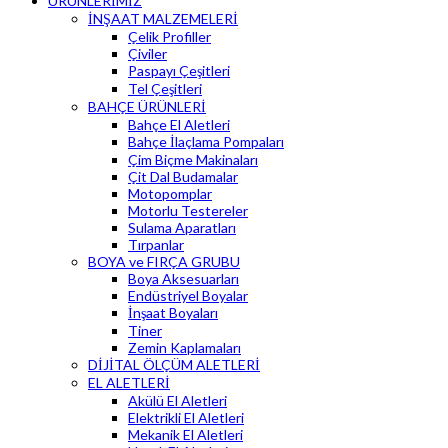
ÜRÜNLERİMİZ
İNŞAAT MALZEMELERİ
Çelik Profiller
Çiviler
Paspayı Çeşitleri
Tel Çeşitleri
BAHÇE ÜRÜNLERİ
Bahçe El Aletleri
Bahçe İlaçlama Pompaları
Çim Biçme Makinaları
Çit Dal Budamalar
Motopomplar
Motorlu Testereler
Sulama Aparatları
Tırpanlar
BOYA ve FIRÇA GRUBU
Boya Aksesuarları
Endüstriyel Boyalar
İnşaat Boyaları
Tiner
Zemin Kaplamaları
DİJİTAL ÖLÇÜM ALETLERİ
EL ALETLERİ
Akülü El Aletleri
Elektrikli El Aletleri
Mekanik El Aletleri