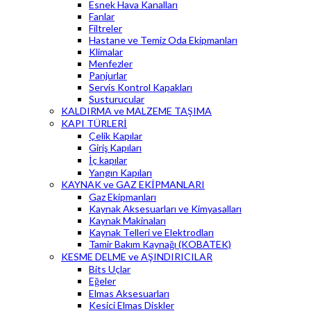
Esnek Hava Kanalları
Fanlar
Filtreler
Hastane ve Temiz Oda Ekipmanları
Klimalar
Menfezler
Panjurlar
Servis Kontrol Kapakları
Susturucular
KALDIRMA ve MALZEME TAŞIMA
KAPI TÜRLERİ
Çelik Kapılar
Giriş Kapıları
İç kapılar
Yangın Kapıları
KAYNAK ve GAZ EKİPMANLARI
Gaz Ekipmanları
Kaynak Aksesuarları ve Kimyasalları
Kaynak Makinaları
Kaynak Telleri ve Elektrodları
Tamir Bakım Kaynağı (KOBATEK)
KESME DELME ve AŞINDIRICILAR
Bits Uçlar
Eğeler
Elmas Aksesuarları
Kesici Elmas Diskler