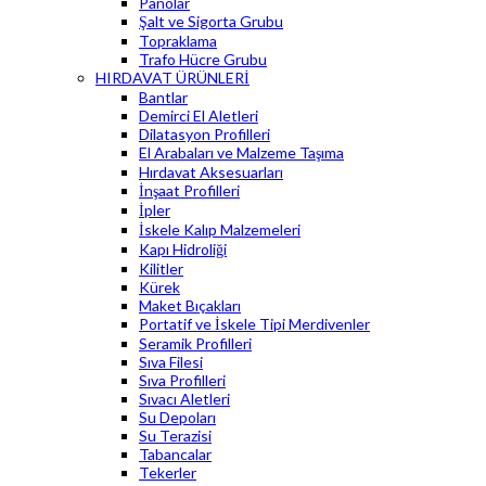
Panolar
Şalt ve Sigorta Grubu
Topraklama
Trafo Hücre Grubu
HIRDAVAT ÜRÜNLERİ
Bantlar
Demirci El Aletleri
Dilatasyon Profilleri
El Arabaları ve Malzeme Taşıma
Hırdavat Aksesuarları
İnşaat Profilleri
İpler
İskele Kalıp Malzemeleri
Kapı Hidroliği
Kilitler
Kürek
Maket Bıçakları
Portatif ve İskele Tipi Merdivenler
Seramik Profilleri
Sıva Filesi
Sıva Profilleri
Sıvacı Aletleri
Su Depoları
Su Terazisi
Tabancalar
Tekerler