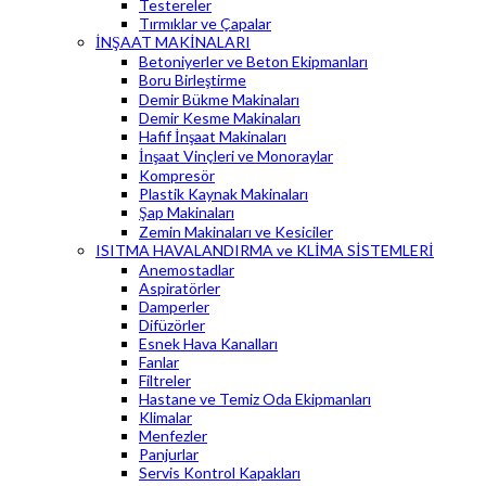
Testereler
Tırmıklar ve Çapalar
İNŞAAT MAKİNALARI
Betoniyerler ve Beton Ekipmanları
Boru Birleştirme
Demir Bükme Makinaları
Demir Kesme Makinaları
Hafif İnşaat Makinaları
İnşaat Vinçleri ve Monoraylar
Kompresör
Plastik Kaynak Makinaları
Şap Makinaları
Zemin Makinaları ve Kesiciler
ISITMA HAVALANDIRMA ve KLİMA SİSTEMLERİ
Anemostadlar
Aspiratörler
Damperler
Difüzörler
Esnek Hava Kanalları
Fanlar
Filtreler
Hastane ve Temiz Oda Ekipmanları
Klimalar
Menfezler
Panjurlar
Servis Kontrol Kapakları