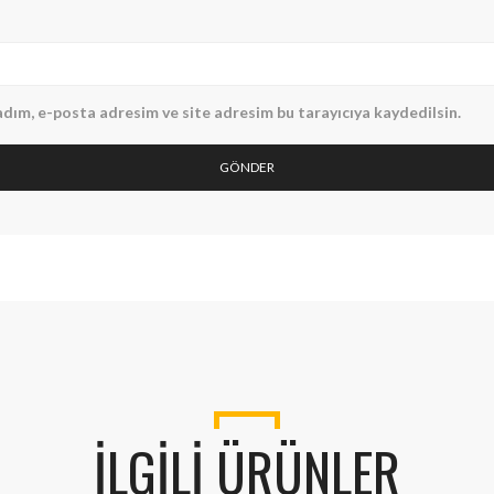
dım, e-posta adresim ve site adresim bu tarayıcıya kaydedilsin.
İLGILI ÜRÜNLER