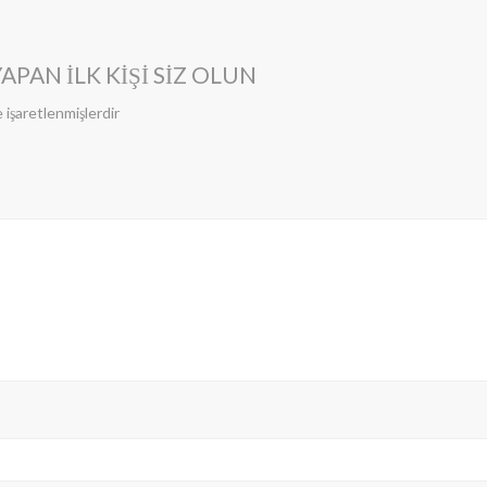
APAN ILK KIŞI SIZ OLUN
e işaretlenmişlerdir