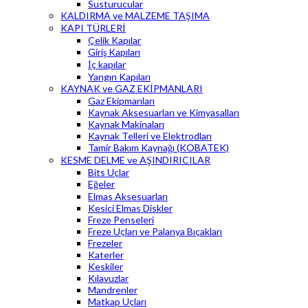
Susturucular
KALDIRMA ve MALZEME TAŞIMA
KAPI TÜRLERİ
Çelik Kapılar
Giriş Kapıları
İç kapılar
Yangın Kapıları
KAYNAK ve GAZ EKİPMANLARI
Gaz Ekipmanları
Kaynak Aksesuarları ve Kimyasalları
Kaynak Makinaları
Kaynak Telleri ve Elektrodları
Tamir Bakım Kaynağı (KOBATEK)
KESME DELME ve AŞINDIRICILAR
Bits Uçlar
Eğeler
Elmas Aksesuarları
Kesici Elmas Diskler
Freze Penseleri
Freze Uçları ve Palanya Bıçakları
Frezeler
Katerler
Keskiler
Kılavuzlar
Mandrenler
Matkap Uçları