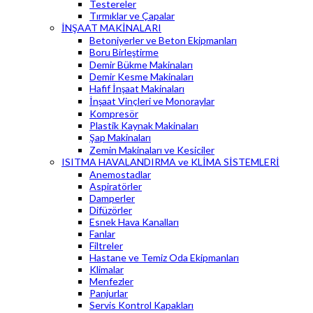
Testereler
Tırmıklar ve Çapalar
İNŞAAT MAKİNALARI
Betoniyerler ve Beton Ekipmanları
Boru Birleştirme
Demir Bükme Makinaları
Demir Kesme Makinaları
Hafif İnşaat Makinaları
İnşaat Vinçleri ve Monoraylar
Kompresör
Plastik Kaynak Makinaları
Şap Makinaları
Zemin Makinaları ve Kesiciler
ISITMA HAVALANDIRMA ve KLİMA SİSTEMLERİ
Anemostadlar
Aspiratörler
Damperler
Difüzörler
Esnek Hava Kanalları
Fanlar
Filtreler
Hastane ve Temiz Oda Ekipmanları
Klimalar
Menfezler
Panjurlar
Servis Kontrol Kapakları