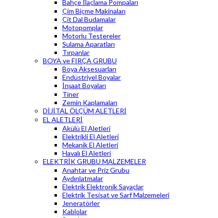
Bahçe İlaçlama Pompaları
Çim Biçme Makinaları
Çit Dal Budamalar
Motopomplar
Motorlu Testereler
Sulama Aparatları
Tırpanlar
BOYA ve FIRÇA GRUBU
Boya Aksesuarları
Endüstriyel Boyalar
İnşaat Boyaları
Tiner
Zemin Kaplamaları
DİJİTAL ÖLÇÜM ALETLERİ
EL ALETLERİ
Akülü El Aletleri
Elektrikli El Aletleri
Mekanik El Aletleri
Havalı El Aletleri
ELEKTRİK GRUBU MALZEMELER
Anahtar ve Priz Grubu
Aydınlatmalar
Elektrik Elektronik Sayaçlar
Elektrik Tesisat ve Sarf Malzemeleri
Jeneratörler
Kablolar