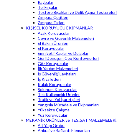
Raybalar
Tel Fırçalar
Testere Bıçakları ve Delik Açma Testereleri
Zımpara Çeşitleri
Zımpara Taşları
KİŞİSEL KORUYUCU EKİPMANLAR
Ayak Koruyucular
Çevre ve Güvenlik Malzemeleri
El Bakım Ürünleri
El Koruyucular
Emniyetli Kaplar ve Dolaplar
Geri Dönüşüm Çöp Konteynerleri
Göz Koruyucular
İlk Yardım Malzemeleri
İş Güvenliği Levhaları
İş Kıyafetleri
Kulak Koruyucular
Solunum Koruyucular
Tek Kullanımlık Ürünler
Trafik ve Yol İşaretçileri
Yangınla Mücadele ve Ekipmanları
Yüksekte Çalışma
Yüz Koruyucular
MEKANİK ÜRÜNLER ve TESİSAT MALZEMELERİ
Alt Yapı Grubu
Ankraj ve Bağlantı Elemanları