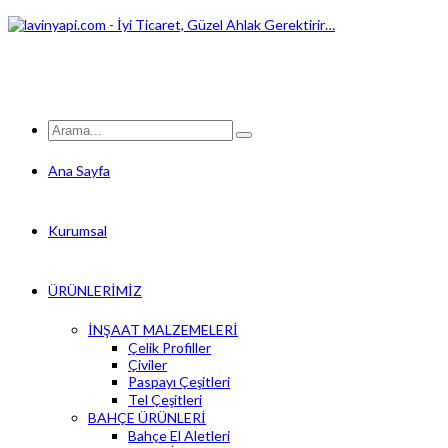
Ana Sayfa
Kurumsal
ÜRÜNLERİMİZ
İNŞAAT MALZEMELERİ
Çelik Profiller
Çiviler
Paspayı Çeşitleri
Tel Çeşitleri
BAHÇE ÜRÜNLERİ
Bahçe El Aletleri