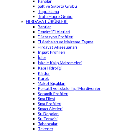
Panolar
Şalt ve Sigorta Grubu
Topraklama
Trafo Hücre Grubu
HIRDAVAT ÜRÜNLERİ
Bantlar
Demirci El Aletleri
Dilatasyon Profilleri
El Arabaları ve Malzeme Taşıma
Hırdavat Aksesuarları
İnşaat Profilleri
İpler
İskele Kalıp Malzemeleri
Kapı Hidroliği
Kilitler
Kürek
Maket Bıçakları
Portatif ve İskele Tipi Merdivenler
Seramik Profilleri
Sıva Filesi
Sıva Profilleri
Sıvacı Aletleri
Su Depoları
Su Terazisi
Tabancalar
Tekerler