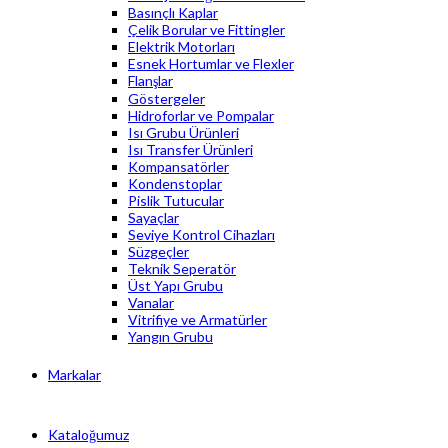
Basınçlı Kaplar
Çelik Borular ve Fittingler
Elektrik Motorları
Esnek Hortumlar ve Flexler
Flanşlar
Göstergeler
Hidroforlar ve Pompalar
Isı Grubu Ürünleri
Isı Transfer Ürünleri
Kompansatörler
Kondenstoplar
Pislik Tutucular
Sayaçlar
Seviye Kontrol Cihazları
Süzgeçler
Teknik Seperatör
Üst Yapı Grubu
Vanalar
Vitrifiye ve Armatürler
Yangın Grubu
Markalar
Kataloğumuz