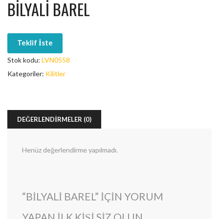
BILYALI BAREL
Teklif İste
Stok kodu:
LVN0558
Kategoriler:
Kilitler
DEĞERLENDIRMELER (0)
Henüz değerlendirme yapılmadı.
“BILYALI BAREL” IÇIN YORUM
YAPAN ILK KIŞI SIZ OLUN