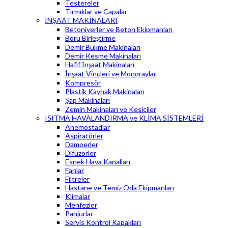
Testereler
Tırmıklar ve Çapalar
İNŞAAT MAKİNALARI
Betoniyerler ve Beton Ekipmanları
Boru Birleştirme
Demir Bükme Makinaları
Demir Kesme Makinaları
Hafif İnşaat Makinaları
İnşaat Vinçleri ve Monoraylar
Kompresör
Plastik Kaynak Makinaları
Şap Makinaları
Zemin Makinaları ve Kesiciler
ISITMA HAVALANDIRMA ve KLİMA SİSTEMLERİ
Anemostadlar
Aspiratörler
Damperler
Difüzörler
Esnek Hava Kanalları
Fanlar
Filtreler
Hastane ve Temiz Oda Ekipmanları
Klimalar
Menfezler
Panjurlar
Servis Kontrol Kapakları