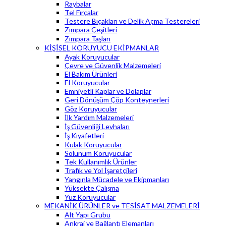
Raybalar
Tel Fırçalar
Testere Bıçakları ve Delik Açma Testereleri
Zımpara Çeşitleri
Zımpara Taşları
KİŞİSEL KORUYUCU EKİPMANLAR
Ayak Koruyucular
Çevre ve Güvenlik Malzemeleri
El Bakım Ürünleri
El Koruyucular
Emniyetli Kaplar ve Dolaplar
Geri Dönüşüm Çöp Konteynerleri
Göz Koruyucular
İlk Yardım Malzemeleri
İş Güvenliği Levhaları
İş Kıyafetleri
Kulak Koruyucular
Solunum Koruyucular
Tek Kullanımlık Ürünler
Trafik ve Yol İşaretçileri
Yangınla Mücadele ve Ekipmanları
Yüksekte Çalışma
Yüz Koruyucular
MEKANİK ÜRÜNLER ve TESİSAT MALZEMELERİ
Alt Yapı Grubu
Ankraj ve Bağlantı Elemanları