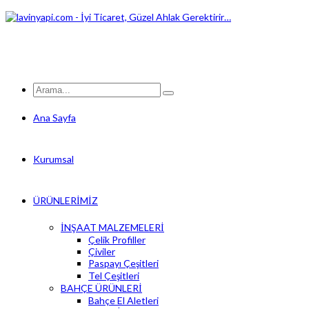
Ana Sayfa
Kurumsal
ÜRÜNLERİMİZ
İNŞAAT MALZEMELERİ
Çelik Profiller
Çiviler
Paspayı Çeşitleri
Tel Çeşitleri
BAHÇE ÜRÜNLERİ
Bahçe El Aletleri