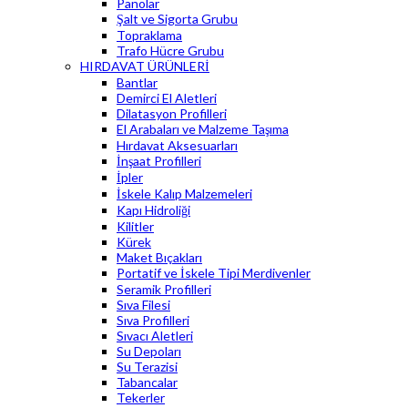
Panolar
Şalt ve Sigorta Grubu
Topraklama
Trafo Hücre Grubu
HIRDAVAT ÜRÜNLERİ
Bantlar
Demirci El Aletleri
Dilatasyon Profilleri
El Arabaları ve Malzeme Taşıma
Hırdavat Aksesuarları
İnşaat Profilleri
İpler
İskele Kalıp Malzemeleri
Kapı Hidroliği
Kilitler
Kürek
Maket Bıçakları
Portatif ve İskele Tipi Merdivenler
Seramik Profilleri
Sıva Filesi
Sıva Profilleri
Sıvacı Aletleri
Su Depoları
Su Terazisi
Tabancalar
Tekerler