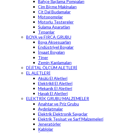
Bahçe İlaçlama Pompaları
Çim Biçme Makinaları
Çit Dal Budamalar
Motopomplar
Motorlu Testereler
Sulama Aparatları
Tırpanlar
BOYA ve FIRÇA GRUBU
Boya Aksesuarları
Endüstriyel Boyalar
İnşaat Boyaları
Tiner
Zemin Kaplamaları
DİJİTAL ÖLÇÜM ALETLERİ
EL ALETLERİ
Akülü El Aletleri
Elektrikli El Aletleri
Mekanik El Aletleri
Havalı El Aletleri
ELEKTRİK GRUBU MALZEMELER
Anahtar ve Priz Grubu
Aydınlatmalar
Elektrik Elektronik Sayaçlar
Elektrik Tesisat ve Sarf Malzemeleri
Jeneratörler
Kablolar