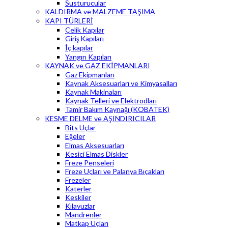
Susturucular
KALDIRMA ve MALZEME TAŞIMA
KAPI TÜRLERİ
Çelik Kapılar
Giriş Kapıları
İç kapılar
Yangın Kapıları
KAYNAK ve GAZ EKİPMANLARI
Gaz Ekipmanları
Kaynak Aksesuarları ve Kimyasalları
Kaynak Makinaları
Kaynak Telleri ve Elektrodları
Tamir Bakım Kaynağı (KOBATEK)
KESME DELME ve AŞINDIRICILAR
Bits Uçlar
Eğeler
Elmas Aksesuarları
Kesici Elmas Diskler
Freze Penseleri
Freze Uçları ve Palanya Bıçakları
Frezeler
Katerler
Keskiler
Kılavuzlar
Mandrenler
Matkap Uçları