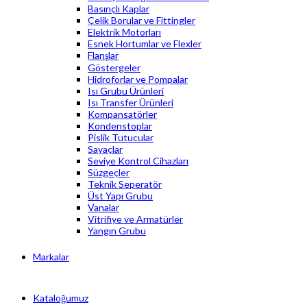
Basınçlı Kaplar
Çelik Borular ve Fittingler
Elektrik Motorları
Esnek Hortumlar ve Flexler
Flanşlar
Göstergeler
Hidroforlar ve Pompalar
Isı Grubu Ürünleri
Isı Transfer Ürünleri
Kompansatörler
Kondenstoplar
Pislik Tutucular
Sayaçlar
Seviye Kontrol Cihazları
Süzgeçler
Teknik Seperatör
Üst Yapı Grubu
Vanalar
Vitrifiye ve Armatürler
Yangın Grubu
Markalar
Kataloğumuz