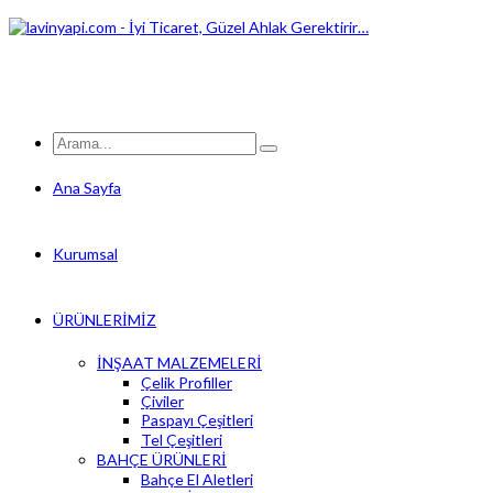
Ana Sayfa
Kurumsal
ÜRÜNLERİMİZ
İNŞAAT MALZEMELERİ
Çelik Profiller
Çiviler
Paspayı Çeşitleri
Tel Çeşitleri
BAHÇE ÜRÜNLERİ
Bahçe El Aletleri