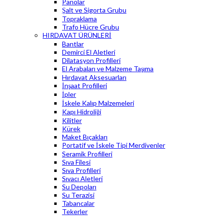
Panolar
Şalt ve Sigorta Grubu
Topraklama
Trafo Hücre Grubu
HIRDAVAT ÜRÜNLERİ
Bantlar
Demirci El Aletleri
Dilatasyon Profilleri
El Arabaları ve Malzeme Taşıma
Hırdavat Aksesuarları
İnşaat Profilleri
İpler
İskele Kalıp Malzemeleri
Kapı Hidroliği
Kilitler
Kürek
Maket Bıçakları
Portatif ve İskele Tipi Merdivenler
Seramik Profilleri
Sıva Filesi
Sıva Profilleri
Sıvacı Aletleri
Su Depoları
Su Terazisi
Tabancalar
Tekerler