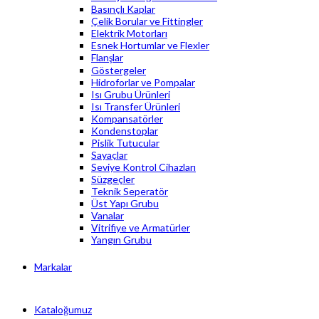
Basınçlı Kaplar
Çelik Borular ve Fittingler
Elektrik Motorları
Esnek Hortumlar ve Flexler
Flanşlar
Göstergeler
Hidroforlar ve Pompalar
Isı Grubu Ürünleri
Isı Transfer Ürünleri
Kompansatörler
Kondenstoplar
Pislik Tutucular
Sayaçlar
Seviye Kontrol Cihazları
Süzgeçler
Teknik Seperatör
Üst Yapı Grubu
Vanalar
Vitrifiye ve Armatürler
Yangın Grubu
Markalar
Kataloğumuz