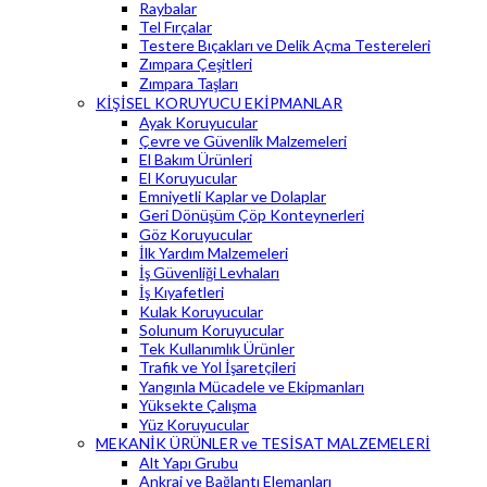
Raybalar
Tel Fırçalar
Testere Bıçakları ve Delik Açma Testereleri
Zımpara Çeşitleri
Zımpara Taşları
KİŞİSEL KORUYUCU EKİPMANLAR
Ayak Koruyucular
Çevre ve Güvenlik Malzemeleri
El Bakım Ürünleri
El Koruyucular
Emniyetli Kaplar ve Dolaplar
Geri Dönüşüm Çöp Konteynerleri
Göz Koruyucular
İlk Yardım Malzemeleri
İş Güvenliği Levhaları
İş Kıyafetleri
Kulak Koruyucular
Solunum Koruyucular
Tek Kullanımlık Ürünler
Trafik ve Yol İşaretçileri
Yangınla Mücadele ve Ekipmanları
Yüksekte Çalışma
Yüz Koruyucular
MEKANİK ÜRÜNLER ve TESİSAT MALZEMELERİ
Alt Yapı Grubu
Ankraj ve Bağlantı Elemanları