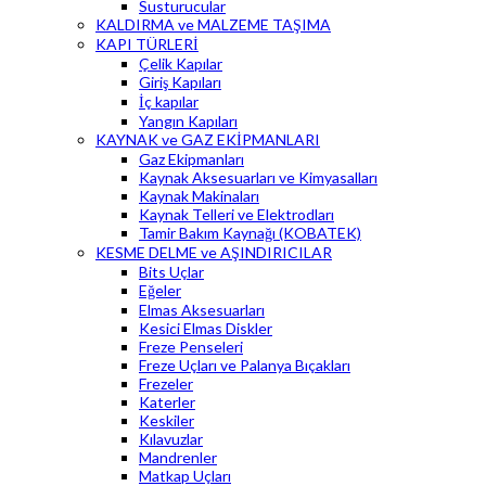
Susturucular
KALDIRMA ve MALZEME TAŞIMA
KAPI TÜRLERİ
Çelik Kapılar
Giriş Kapıları
İç kapılar
Yangın Kapıları
KAYNAK ve GAZ EKİPMANLARI
Gaz Ekipmanları
Kaynak Aksesuarları ve Kimyasalları
Kaynak Makinaları
Kaynak Telleri ve Elektrodları
Tamir Bakım Kaynağı (KOBATEK)
KESME DELME ve AŞINDIRICILAR
Bits Uçlar
Eğeler
Elmas Aksesuarları
Kesici Elmas Diskler
Freze Penseleri
Freze Uçları ve Palanya Bıçakları
Frezeler
Katerler
Keskiler
Kılavuzlar
Mandrenler
Matkap Uçları