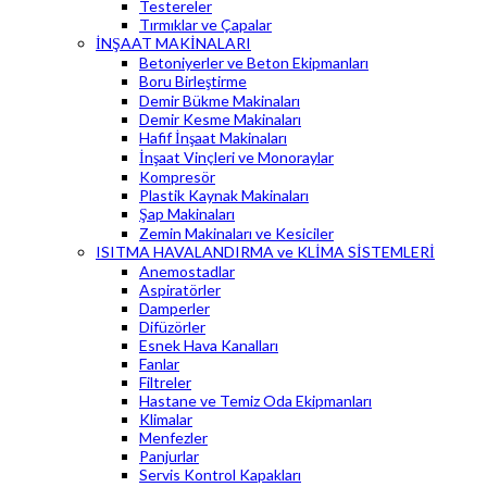
Testereler
Tırmıklar ve Çapalar
İNŞAAT MAKİNALARI
Betoniyerler ve Beton Ekipmanları
Boru Birleştirme
Demir Bükme Makinaları
Demir Kesme Makinaları
Hafif İnşaat Makinaları
İnşaat Vinçleri ve Monoraylar
Kompresör
Plastik Kaynak Makinaları
Şap Makinaları
Zemin Makinaları ve Kesiciler
ISITMA HAVALANDIRMA ve KLİMA SİSTEMLERİ
Anemostadlar
Aspiratörler
Damperler
Difüzörler
Esnek Hava Kanalları
Fanlar
Filtreler
Hastane ve Temiz Oda Ekipmanları
Klimalar
Menfezler
Panjurlar
Servis Kontrol Kapakları