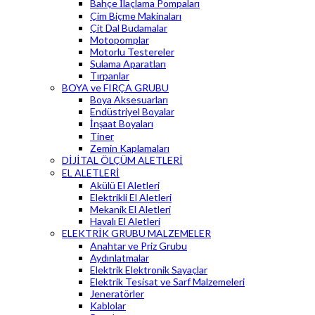
Bahçe İlaçlama Pompaları
Çim Biçme Makinaları
Çit Dal Budamalar
Motopomplar
Motorlu Testereler
Sulama Aparatları
Tırpanlar
BOYA ve FIRÇA GRUBU
Boya Aksesuarları
Endüstriyel Boyalar
İnşaat Boyaları
Tiner
Zemin Kaplamaları
DİJİTAL ÖLÇÜM ALETLERİ
EL ALETLERİ
Akülü El Aletleri
Elektrikli El Aletleri
Mekanik El Aletleri
Havalı El Aletleri
ELEKTRİK GRUBU MALZEMELER
Anahtar ve Priz Grubu
Aydınlatmalar
Elektrik Elektronik Sayaçlar
Elektrik Tesisat ve Sarf Malzemeleri
Jeneratörler
Kablolar