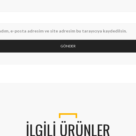
dım, e-posta adresim ve site adresim bu tarayıcıya kaydedilsin.
İLGILI ÜRÜNLER