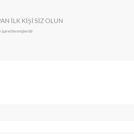
N ILK KIŞI SIZ OLUN
e işaretlenmişlerdir