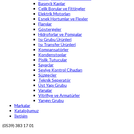
Basınçlı Kaplar
Çelik Borular ve Fittingler
Elektrik Motorları
Esnek Hortumlar ve Flexler
Flanşlar
Göstergeler
Hidroforlar ve Pompalar
Isı Grubu Ürünleri
Isı Transfer Ürünleri
Kompansatörler
Kondenstoplar
Pislik Tutucular
Sayaçlar
Seviye Kontrol Cihazları
Süzgeçler
Teknik Seperatör
Üst Yapı Grubu
Vanalar
Vitrifiye ve Armatürler
Yangın Grubu
Markalar
Kataloğumuz
İletişim
(0539) 383 17 01