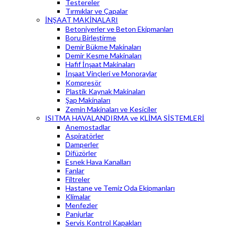
Testereler
Tırmıklar ve Çapalar
İNŞAAT MAKİNALARI
Betoniyerler ve Beton Ekipmanları
Boru Birleştirme
Demir Bükme Makinaları
Demir Kesme Makinaları
Hafif İnşaat Makinaları
İnşaat Vinçleri ve Monoraylar
Kompresör
Plastik Kaynak Makinaları
Şap Makinaları
Zemin Makinaları ve Kesiciler
ISITMA HAVALANDIRMA ve KLİMA SİSTEMLERİ
Anemostadlar
Aspiratörler
Damperler
Difüzörler
Esnek Hava Kanalları
Fanlar
Filtreler
Hastane ve Temiz Oda Ekipmanları
Klimalar
Menfezler
Panjurlar
Servis Kontrol Kapakları