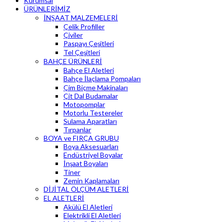
Kurumsal
ÜRÜNLERİMİZ
İNŞAAT MALZEMELERİ
Çelik Profiller
Çiviler
Paspayı Çeşitleri
Tel Çeşitleri
BAHÇE ÜRÜNLERİ
Bahçe El Aletleri
Bahçe İlaçlama Pompaları
Çim Biçme Makinaları
Çit Dal Budamalar
Motopomplar
Motorlu Testereler
Sulama Aparatları
Tırpanlar
BOYA ve FIRÇA GRUBU
Boya Aksesuarları
Endüstriyel Boyalar
İnşaat Boyaları
Tiner
Zemin Kaplamaları
DİJİTAL ÖLÇÜM ALETLERİ
EL ALETLERİ
Akülü El Aletleri
Elektrikli El Aletleri