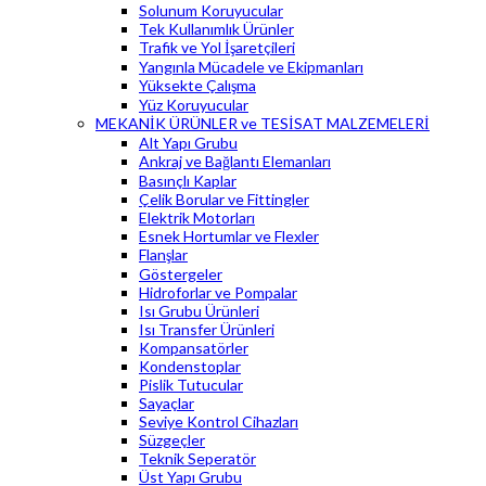
Solunum Koruyucular
Tek Kullanımlık Ürünler
Trafik ve Yol İşaretçileri
Yangınla Mücadele ve Ekipmanları
Yüksekte Çalışma
Yüz Koruyucular
MEKANİK ÜRÜNLER ve TESİSAT MALZEMELERİ
Alt Yapı Grubu
Ankraj ve Bağlantı Elemanları
Basınçlı Kaplar
Çelik Borular ve Fittingler
Elektrik Motorları
Esnek Hortumlar ve Flexler
Flanşlar
Göstergeler
Hidroforlar ve Pompalar
Isı Grubu Ürünleri
Isı Transfer Ürünleri
Kompansatörler
Kondenstoplar
Pislik Tutucular
Sayaçlar
Seviye Kontrol Cihazları
Süzgeçler
Teknik Seperatör
Üst Yapı Grubu