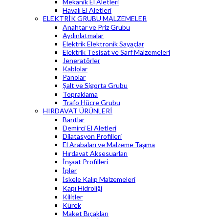
Mekanik El Aletleri
Havalı El Aletleri
ELEKTRİK GRUBU MALZEMELER
Anahtar ve Priz Grubu
Aydınlatmalar
Elektrik Elektronik Sayaçlar
Elektrik Tesisat ve Sarf Malzemeleri
Jeneratörler
Kablolar
Panolar
Şalt ve Sigorta Grubu
Topraklama
Trafo Hücre Grubu
HIRDAVAT ÜRÜNLERİ
Bantlar
Demirci El Aletleri
Dilatasyon Profilleri
El Arabaları ve Malzeme Taşıma
Hırdavat Aksesuarları
İnşaat Profilleri
İpler
İskele Kalıp Malzemeleri
Kapı Hidroliği
Kilitler
Kürek
Maket Bıçakları