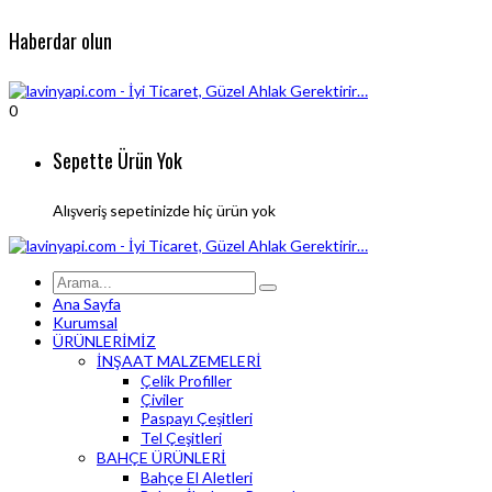
Haberdar olun
0
Sepette Ürün Yok
Alışveriş sepetinizde hiç ürün yok
Ana Sayfa
Kurumsal
ÜRÜNLERİMİZ
İNŞAAT MALZEMELERİ
Çelik Profiller
Çiviler
Paspayı Çeşitleri
Tel Çeşitleri
BAHÇE ÜRÜNLERİ
Bahçe El Aletleri