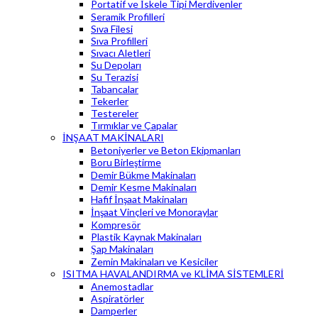
Portatif ve İskele Tipi Merdivenler
Seramik Profilleri
Sıva Filesi
Sıva Profilleri
Sıvacı Aletleri
Su Depoları
Su Terazisi
Tabancalar
Tekerler
Testereler
Tırmıklar ve Çapalar
İNŞAAT MAKİNALARI
Betoniyerler ve Beton Ekipmanları
Boru Birleştirme
Demir Bükme Makinaları
Demir Kesme Makinaları
Hafif İnşaat Makinaları
İnşaat Vinçleri ve Monoraylar
Kompresör
Plastik Kaynak Makinaları
Şap Makinaları
Zemin Makinaları ve Kesiciler
ISITMA HAVALANDIRMA ve KLİMA SİSTEMLERİ
Anemostadlar
Aspiratörler
Damperler