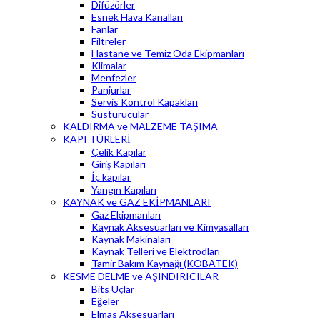
Difüzörler
Esnek Hava Kanalları
Fanlar
Filtreler
Hastane ve Temiz Oda Ekipmanları
Klimalar
Menfezler
Panjurlar
Servis Kontrol Kapakları
Susturucular
KALDIRMA ve MALZEME TAŞIMA
KAPI TÜRLERİ
Çelik Kapılar
Giriş Kapıları
İç kapılar
Yangın Kapıları
KAYNAK ve GAZ EKİPMANLARI
Gaz Ekipmanları
Kaynak Aksesuarları ve Kimyasalları
Kaynak Makinaları
Kaynak Telleri ve Elektrodları
Tamir Bakım Kaynağı (KOBATEK)
KESME DELME ve AŞINDIRICILAR
Bits Uçlar
Eğeler
Elmas Aksesuarları