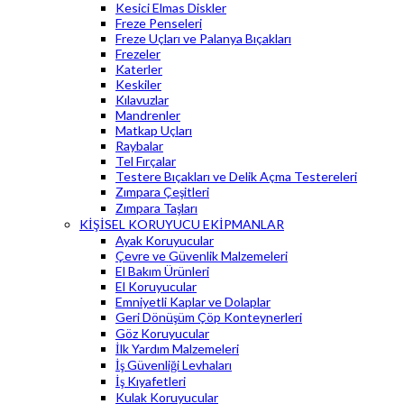
Kesici Elmas Diskler
Freze Penseleri
Freze Uçları ve Palanya Bıçakları
Frezeler
Katerler
Keskiler
Kılavuzlar
Mandrenler
Matkap Uçları
Raybalar
Tel Fırçalar
Testere Bıçakları ve Delik Açma Testereleri
Zımpara Çeşitleri
Zımpara Taşları
KİŞİSEL KORUYUCU EKİPMANLAR
Ayak Koruyucular
Çevre ve Güvenlik Malzemeleri
El Bakım Ürünleri
El Koruyucular
Emniyetli Kaplar ve Dolaplar
Geri Dönüşüm Çöp Konteynerleri
Göz Koruyucular
İlk Yardım Malzemeleri
İş Güvenliği Levhaları
İş Kıyafetleri
Kulak Koruyucular