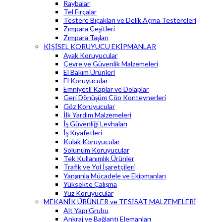
Raybalar
Tel Fırçalar
Testere Bıçakları ve Delik Açma Testereleri
Zımpara Çeşitleri
Zımpara Taşları
KİŞİSEL KORUYUCU EKİPMANLAR
Ayak Koruyucular
Çevre ve Güvenlik Malzemeleri
El Bakım Ürünleri
El Koruyucular
Emniyetli Kaplar ve Dolaplar
Geri Dönüşüm Çöp Konteynerleri
Göz Koruyucular
İlk Yardım Malzemeleri
İş Güvenliği Levhaları
İş Kıyafetleri
Kulak Koruyucular
Solunum Koruyucular
Tek Kullanımlık Ürünler
Trafik ve Yol İşaretçileri
Yangınla Mücadele ve Ekipmanları
Yüksekte Çalışma
Yüz Koruyucular
MEKANİK ÜRÜNLER ve TESİSAT MALZEMELERİ
Alt Yapı Grubu
Ankraj ve Bağlantı Elemanları