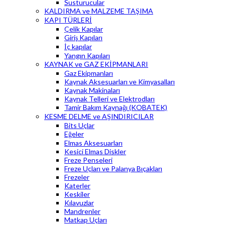
Susturucular
KALDIRMA ve MALZEME TAŞIMA
KAPI TÜRLERİ
Çelik Kapılar
Giriş Kapıları
İç kapılar
Yangın Kapıları
KAYNAK ve GAZ EKİPMANLARI
Gaz Ekipmanları
Kaynak Aksesuarları ve Kimyasalları
Kaynak Makinaları
Kaynak Telleri ve Elektrodları
Tamir Bakım Kaynağı (KOBATEK)
KESME DELME ve AŞINDIRICILAR
Bits Uçlar
Eğeler
Elmas Aksesuarları
Kesici Elmas Diskler
Freze Penseleri
Freze Uçları ve Palanya Bıçakları
Frezeler
Katerler
Keskiler
Kılavuzlar
Mandrenler
Matkap Uçları