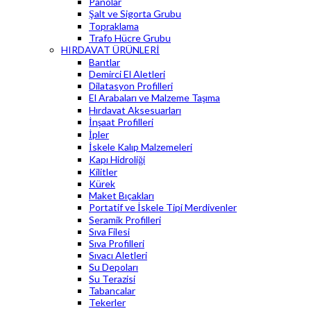
Panolar
Şalt ve Sigorta Grubu
Topraklama
Trafo Hücre Grubu
HIRDAVAT ÜRÜNLERİ
Bantlar
Demirci El Aletleri
Dilatasyon Profilleri
El Arabaları ve Malzeme Taşıma
Hırdavat Aksesuarları
İnşaat Profilleri
İpler
İskele Kalıp Malzemeleri
Kapı Hidroliği
Kilitler
Kürek
Maket Bıçakları
Portatif ve İskele Tipi Merdivenler
Seramik Profilleri
Sıva Filesi
Sıva Profilleri
Sıvacı Aletleri
Su Depoları
Su Terazisi
Tabancalar
Tekerler