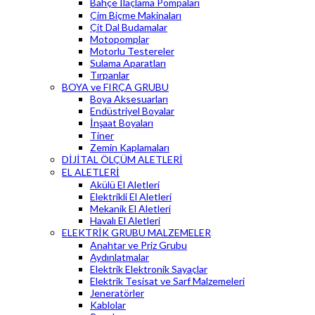
Bahçe İlaçlama Pompaları
Çim Biçme Makinaları
Çit Dal Budamalar
Motopomplar
Motorlu Testereler
Sulama Aparatları
Tırpanlar
BOYA ve FIRÇA GRUBU
Boya Aksesuarları
Endüstriyel Boyalar
İnşaat Boyaları
Tiner
Zemin Kaplamaları
DİJİTAL ÖLÇÜM ALETLERİ
EL ALETLERİ
Akülü El Aletleri
Elektrikli El Aletleri
Mekanik El Aletleri
Havalı El Aletleri
ELEKTRİK GRUBU MALZEMELER
Anahtar ve Priz Grubu
Aydınlatmalar
Elektrik Elektronik Sayaçlar
Elektrik Tesisat ve Sarf Malzemeleri
Jeneratörler
Kablolar