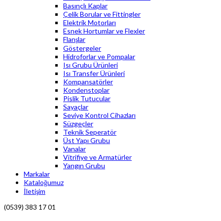
Basınçlı Kaplar
Çelik Borular ve Fittingler
Elektrik Motorları
Esnek Hortumlar ve Flexler
Flanşlar
Göstergeler
Hidroforlar ve Pompalar
Isı Grubu Ürünleri
Isı Transfer Ürünleri
Kompansatörler
Kondenstoplar
Pislik Tutucular
Sayaçlar
Seviye Kontrol Cihazları
Süzgeçler
Teknik Seperatör
Üst Yapı Grubu
Vanalar
Vitrifiye ve Armatürler
Yangın Grubu
Markalar
Kataloğumuz
İletişim
(0539) 383 17 01