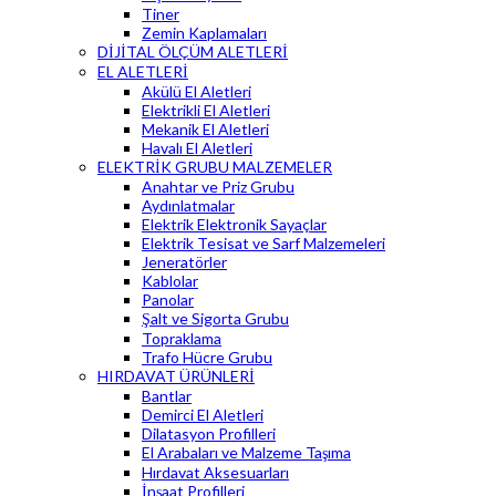
Tiner
Zemin Kaplamaları
DİJİTAL ÖLÇÜM ALETLERİ
EL ALETLERİ
Akülü El Aletleri
Elektrikli El Aletleri
Mekanik El Aletleri
Havalı El Aletleri
ELEKTRİK GRUBU MALZEMELER
Anahtar ve Priz Grubu
Aydınlatmalar
Elektrik Elektronik Sayaçlar
Elektrik Tesisat ve Sarf Malzemeleri
Jeneratörler
Kablolar
Panolar
Şalt ve Sigorta Grubu
Topraklama
Trafo Hücre Grubu
HIRDAVAT ÜRÜNLERİ
Bantlar
Demirci El Aletleri
Dilatasyon Profilleri
El Arabaları ve Malzeme Taşıma
Hırdavat Aksesuarları
İnşaat Profilleri