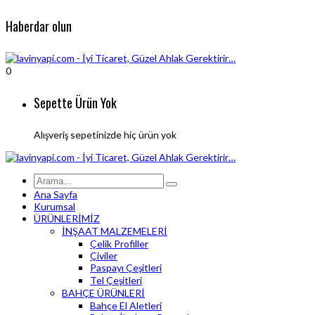
Haberdar olun
0
Sepette Ürün Yok
Alışveriş sepetinizde hiç ürün yok
Ana Sayfa
Kurumsal
ÜRÜNLERİMİZ
İNŞAAT MALZEMELERİ
Çelik Profiller
Çiviler
Paspayı Çeşitleri
Tel Çeşitleri
BAHÇE ÜRÜNLERİ
Bahçe El Aletleri