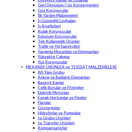
Geri Dönüşüm Çöp Konteynerleri
Göz Koruyucular
İlk Yardım Malzemeleri
İş Güvenliği Levhaları
İş Kıyafetleri
Kulak Koruyucular
Solunum Koruyucular
Tek Kullanımlık Ürünler
Trafik ve Yol İşaretçileri
Yangınla Mücadele ve Ekipmanları
Yüksekte Çalışma
Yüz Koruyucular
MEKANİK ÜRÜNLER ve TESİSAT MALZEMELERİ
Alt Yapı Grubu
Ankraj ve Bağlantı Elemanları
Basınçlı Kaplar
Çelik Borular ve Fittingler
Elektrik Motorları
Esnek Hortumlar ve Flexler
Flanşlar
Göstergeler
Hidroforlar ve Pompalar
Isı Grubu Ürünleri
Isı Transfer Ürünleri
Kompansatörler