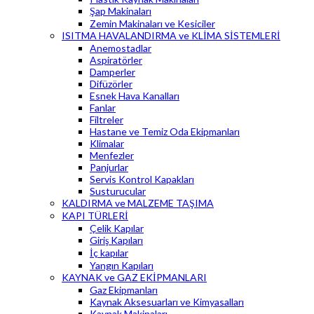
Şap Makinaları
Zemin Makinaları ve Kesiciler
ISITMA HAVALANDIRMA ve KLİMA SİSTEMLERİ
Anemostadlar
Aspiratörler
Damperler
Difüzörler
Esnek Hava Kanalları
Fanlar
Filtreler
Hastane ve Temiz Oda Ekipmanları
Klimalar
Menfezler
Panjurlar
Servis Kontrol Kapakları
Susturucular
KALDIRMA ve MALZEME TAŞIMA
KAPI TÜRLERİ
Çelik Kapılar
Giriş Kapıları
İç kapılar
Yangın Kapıları
KAYNAK ve GAZ EKİPMANLARI
Gaz Ekipmanları
Kaynak Aksesuarları ve Kimyasalları
Kaynak Makinaları