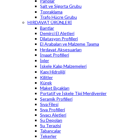
Panolar
Şalt ve Sigorta Grubu
Topraklama
Trafo Hücre Grubu
HIRDAVAT ÜRÜNLERİ
Bantlar
Demirci El Aletleri
Dilatasyon Profilleri
El Arabaları ve Malzeme Taşıma
Hırdavat Aksesuarları
İnşaat Profilleri
İpler
İskele Kalıp Malzemeleri
Kapı Hidroliği
Kilitler
Kürek
Maket Bıçakları
Portatif ve İskele Tipi Merdivenler
Seramik Profilleri
Sıva Filesi
Sıva Profilleri
Sıvacı Aletleri
Su Depoları
Su Terazisi
Tabancalar
Tekerler