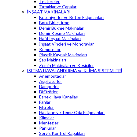
Testereler
Tırmıklar ve Çapalar
İNŞAAT MAKİNALARI
Betoniyerler ve Beton Ekipmanları
Boru Birleştirme
Demir Bükme Makinaları
Demir Kesme Makinaları
Hafif İnşaat Makinaları
İnşaat Vinçleri ve Monoraylar
Kompresör
Plastik Kaynak Makinaları
Şap Makinaları
Zemin Makinaları ve Kesiciler
ISITMA HAVALANDIRMA ve KLİMA SİSTEMLERİ
Anemostadlar
Aspiratörler
Damperler
Difüzörler
Esnek Hava Kanalları
Fanlar
Filtreler
Hastane ve Temiz Oda Ekipmanları
Klimalar
Menfezler
Panjurlar
Servis Kontrol Kapakları