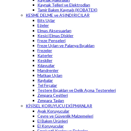
Kaynak Telleri ve Elektrodları
Tamir Bakım Kaynağı (KOBATEK)
KESME DELME ve AŞINDIRICILAR
Bits Uçlar
Eğeler
Elmas Aksesuarları
Kesici Elmas Diskler
Freze Penseleri
Freze Uçları ve Palanya Bıçakları
Frezeler
Katerler
Keskiler
Kılavuzlar
Mandrenler
Matkap Uçları
Raybalar
Tel Fırçalar
Testere Bıçakları ve Delik Açma Testereleri
Zımpara Çeşitleri
Zımpara Taşları
KİŞİSEL KORUYUCU EKİPMANLAR
Ayak Koruyucular
Çevre ve Güvenlik Malzemeleri
El Bakım Ürünleri
El Koruyucular
Emniyetli Kaplar ve Dolaplar