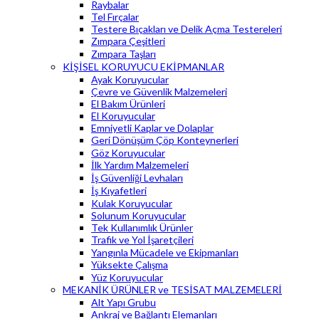
Raybalar
Tel Fırçalar
Testere Bıçakları ve Delik Açma Testereleri
Zımpara Çeşitleri
Zımpara Taşları
KİŞİSEL KORUYUCU EKİPMANLAR
Ayak Koruyucular
Çevre ve Güvenlik Malzemeleri
El Bakım Ürünleri
El Koruyucular
Emniyetli Kaplar ve Dolaplar
Geri Dönüşüm Çöp Konteynerleri
Göz Koruyucular
İlk Yardım Malzemeleri
İş Güvenliği Levhaları
İş Kıyafetleri
Kulak Koruyucular
Solunum Koruyucular
Tek Kullanımlık Ürünler
Trafik ve Yol İşaretçileri
Yangınla Mücadele ve Ekipmanları
Yüksekte Çalışma
Yüz Koruyucular
MEKANİK ÜRÜNLER ve TESİSAT MALZEMELERİ
Alt Yapı Grubu
Ankraj ve Bağlantı Elemanları