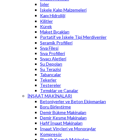
İpler
İskele Kalıp Malzemeleri
Kapı Hidroliği
Kilitler
Kürek
Maket Bıçakları
Portatif ve İskele Tipi Merdivenler
Seramik Profilleri
Sıva Filesi
Sıva Profilleri
Sıvacı Aletleri
Su Depoları
Su Terazisi
Tabancalar
Tekerler
Testereler
Tırmıklar ve Çapalar
İNŞAAT MAKİNALARI
Betoniyerler ve Beton Ekipmanları
Boru Birleştirme
Demir Bükme Makinaları
Demir Kesme Makinaları
Hafif İnşaat Makinaları
İnşaat Vinçleri ve Monoraylar
Kompresör
Plastik Kaynak Makinaları