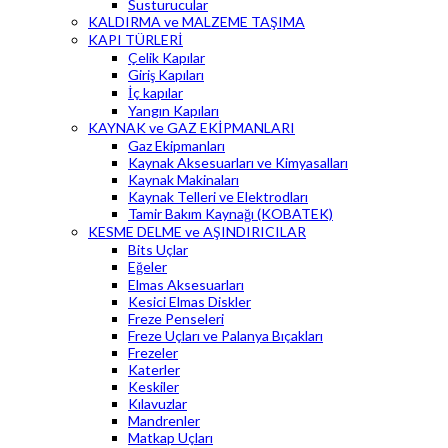
Susturucular
KALDIRMA ve MALZEME TAŞIMA
KAPI TÜRLERİ
Çelik Kapılar
Giriş Kapıları
İç kapılar
Yangın Kapıları
KAYNAK ve GAZ EKİPMANLARI
Gaz Ekipmanları
Kaynak Aksesuarları ve Kimyasalları
Kaynak Makinaları
Kaynak Telleri ve Elektrodları
Tamir Bakım Kaynağı (KOBATEK)
KESME DELME ve AŞINDIRICILAR
Bits Uçlar
Eğeler
Elmas Aksesuarları
Kesici Elmas Diskler
Freze Penseleri
Freze Uçları ve Palanya Bıçakları
Frezeler
Katerler
Keskiler
Kılavuzlar
Mandrenler
Matkap Uçları