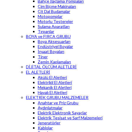
Bahçe İlaçlama Pompaları
Çim Biçme Makinaları
Çit Dal Budamalar
Motopomplar
Motorlu Testereler
Sulama Aparatları
Tırpanlar
BOYA ve FIRÇA GRUBU
Boya Aksesuarları
Endüstriyel Boyalar
İnşaat Boyaları
Tiner
Zemin Kaplamaları
DİJİTAL ÖLÇÜM ALETLERİ
EL ALETLERİ
Akülü El Aletleri
Elektrikli El Aletleri
Mekanik El Aletleri
Havalı El Aletleri
ELEKTRİK GRUBU MALZEMELER
Anahtar ve Priz Grubu
Aydınlatmalar
Elektrik Elektronik Sayaçlar
Elektrik Tesisat ve Sarf Malzemeleri
Jeneratörler
Kablolar