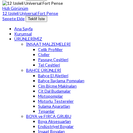
Hızlı Görünüm
12 Izoleli Universal Fort Pense
Sepete Ekle
Teklif İste
Ana Sayfa
Kurumsal
ÜRÜNLERİMİZ
İNŞAAT MALZEMELERİ
Çelik Profiller
Çiviler
Paspayı Çeşitleri
Tel Çeşitleri
BAHÇE ÜRÜNLERİ
Bahçe El Aletleri
Bahçe İlaçlama Pompaları
Çim Biçme Makinaları
Çit Dal Budamalar
Motopomplar
Motorlu Testereler
Sulama Aparatları
Tırpanlar
BOYA ve FIRÇA GRUBU
Boya Aksesuarları
Endüstriyel Boyalar
İnşaat Boyaları