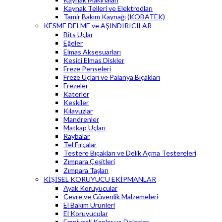
Kaynak Telleri ve Elektrodları
Tamir Bakım Kaynağı (KOBATEK)
KESME DELME ve AŞINDIRICILAR
Bits Uçlar
Eğeler
Elmas Aksesuarları
Kesici Elmas Diskler
Freze Penseleri
Freze Uçları ve Palanya Bıçakları
Frezeler
Katerler
Keskiler
Kılavuzlar
Mandrenler
Matkap Uçları
Raybalar
Tel Fırçalar
Testere Bıçakları ve Delik Açma Testereleri
Zımpara Çeşitleri
Zımpara Taşları
KİŞİSEL KORUYUCU EKİPMANLAR
Ayak Koruyucular
Çevre ve Güvenlik Malzemeleri
El Bakım Ürünleri
El Koruyucular
Emniyetli Kaplar ve Dolaplar