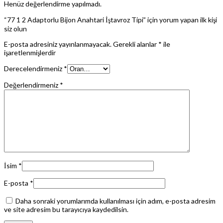
Henüz değerlendirme yapılmadı.
“77 1 2 Adaptorlu Bijon Anahtari İştavroz Tipi” için yorum yapan ilk kişi
siz olun
E-posta adresiniz yayınlanmayacak.
Gerekli alanlar
*
ile
işaretlenmişlerdir
Derecelendirmeniz
*
Değerlendirmeniz
*
İsim
*
E-posta
*
Daha sonraki yorumlarımda kullanılması için adım, e-posta adresim
ve site adresim bu tarayıcıya kaydedilsin.