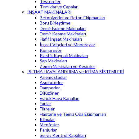
Testereler
Tırmıklar ve Çapalar
İNŞAAT MAKİNALARI
Betoniyerler ve Beton Ekipmanları
Boru Birleştirme
Demir Bükme Makinaları
Demir Kesme Makinaları
Hafif İnşaat Makinaları
İnşaat Vinçleri ve Monoraylar
Kompresör
Plastik Kaynak Makinaları
Şap Makinaları
Zemin Makinaları ve Kesiciler
ISITMA HAVALANDIRMA ve KLİMA SİSTEMLERİ
Anemostadlar
Aspiratörler
Damperler
Difüzörler
Esnek Hava Kanalları
Fanlar
Filtreler
Hastane ve Temiz Oda Ekipmanları
Klimalar
Menfezler
Panjurlar
Servis Kontrol Kapakları