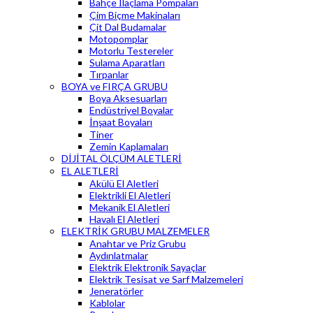
Bahçe İlaçlama Pompaları
Çim Biçme Makinaları
Çit Dal Budamalar
Motopomplar
Motorlu Testereler
Sulama Aparatları
Tırpanlar
BOYA ve FIRÇA GRUBU
Boya Aksesuarları
Endüstriyel Boyalar
İnşaat Boyaları
Tiner
Zemin Kaplamaları
DİJİTAL ÖLÇÜM ALETLERİ
EL ALETLERİ
Akülü El Aletleri
Elektrikli El Aletleri
Mekanik El Aletleri
Havalı El Aletleri
ELEKTRİK GRUBU MALZEMELER
Anahtar ve Priz Grubu
Aydınlatmalar
Elektrik Elektronik Sayaçlar
Elektrik Tesisat ve Sarf Malzemeleri
Jeneratörler
Kablolar