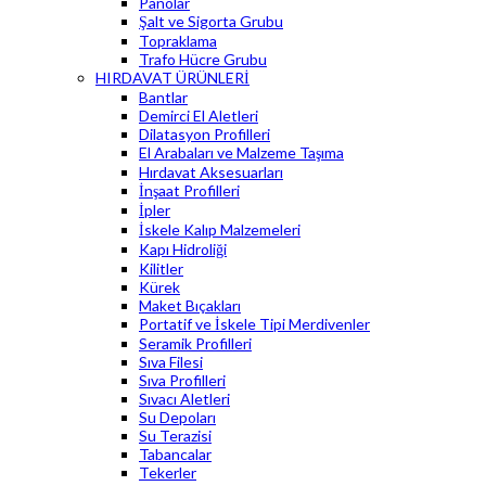
Panolar
Şalt ve Sigorta Grubu
Topraklama
Trafo Hücre Grubu
HIRDAVAT ÜRÜNLERİ
Bantlar
Demirci El Aletleri
Dilatasyon Profilleri
El Arabaları ve Malzeme Taşıma
Hırdavat Aksesuarları
İnşaat Profilleri
İpler
İskele Kalıp Malzemeleri
Kapı Hidroliği
Kilitler
Kürek
Maket Bıçakları
Portatif ve İskele Tipi Merdivenler
Seramik Profilleri
Sıva Filesi
Sıva Profilleri
Sıvacı Aletleri
Su Depoları
Su Terazisi
Tabancalar
Tekerler