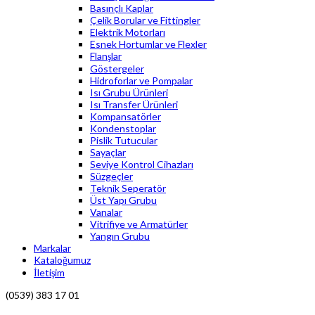
Basınçlı Kaplar
Çelik Borular ve Fittingler
Elektrik Motorları
Esnek Hortumlar ve Flexler
Flanşlar
Göstergeler
Hidroforlar ve Pompalar
Isı Grubu Ürünleri
Isı Transfer Ürünleri
Kompansatörler
Kondenstoplar
Pislik Tutucular
Sayaçlar
Seviye Kontrol Cihazları
Süzgeçler
Teknik Seperatör
Üst Yapı Grubu
Vanalar
Vitrifiye ve Armatürler
Yangın Grubu
Markalar
Kataloğumuz
İletişim
(0539) 383 17 01