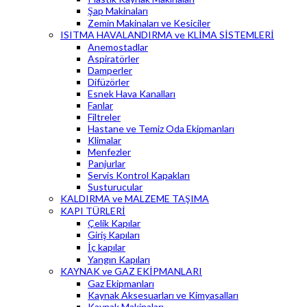
Şap Makinaları
Zemin Makinaları ve Kesiciler
ISITMA HAVALANDIRMA ve KLİMA SİSTEMLERİ
Anemostadlar
Aspiratörler
Damperler
Difüzörler
Esnek Hava Kanalları
Fanlar
Filtreler
Hastane ve Temiz Oda Ekipmanları
Klimalar
Menfezler
Panjurlar
Servis Kontrol Kapakları
Susturucular
KALDIRMA ve MALZEME TAŞIMA
KAPI TÜRLERİ
Çelik Kapılar
Giriş Kapıları
İç kapılar
Yangın Kapıları
KAYNAK ve GAZ EKİPMANLARI
Gaz Ekipmanları
Kaynak Aksesuarları ve Kimyasalları
Kaynak Makinaları