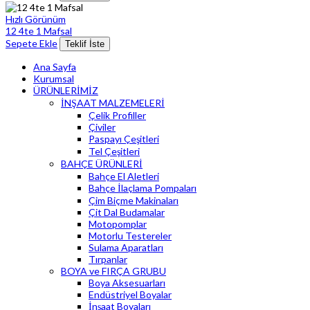
Hızlı Görünüm
12 4te 1 Mafsal
Sepete Ekle
Teklif İste
Ana Sayfa
Kurumsal
ÜRÜNLERİMİZ
İNŞAAT MALZEMELERİ
Çelik Profiller
Çiviler
Paspayı Çeşitleri
Tel Çeşitleri
BAHÇE ÜRÜNLERİ
Bahçe El Aletleri
Bahçe İlaçlama Pompaları
Çim Biçme Makinaları
Çit Dal Budamalar
Motopomplar
Motorlu Testereler
Sulama Aparatları
Tırpanlar
BOYA ve FIRÇA GRUBU
Boya Aksesuarları
Endüstriyel Boyalar
İnşaat Boyaları