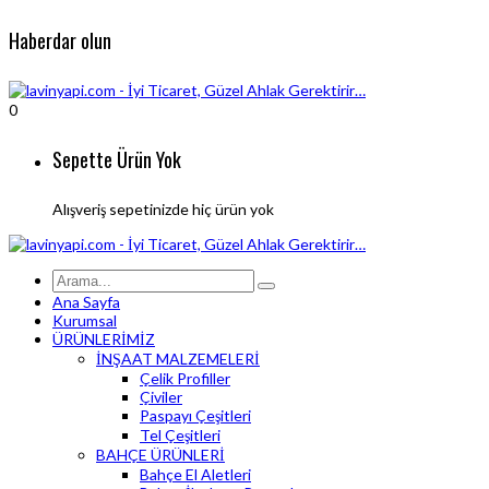
Haberdar olun
0
Sepette Ürün Yok
Alışveriş sepetinizde hiç ürün yok
Ana Sayfa
Kurumsal
ÜRÜNLERİMİZ
İNŞAAT MALZEMELERİ
Çelik Profiller
Çiviler
Paspayı Çeşitleri
Tel Çeşitleri
BAHÇE ÜRÜNLERİ
Bahçe El Aletleri