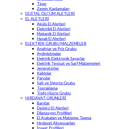
Tiner
Zemin Kaplamaları
DİJİTAL ÖLÇÜM ALETLERİ
EL ALETLERİ
Akülü El Aletleri
Elektrikli El Aletleri
Mekanik El Aletleri
Havalı El Aletleri
ELEKTRİK GRUBU MALZEMELER
Anahtar ve Priz Grubu
Aydınlatmalar
Elektrik Elektronik Sayaçlar
Elektrik Tesisat ve Sarf Malzemeleri
Jeneratörler
Kablolar
Panolar
Şalt ve Sigorta Grubu
Topraklama
Trafo Hücre Grubu
HIRDAVAT ÜRÜNLERİ
Bantlar
Demirci El Aletleri
Dilatasyon Profilleri
El Arabaları ve Malzeme Taşıma
Hırdavat Aksesuarları
İnşaat Profilleri