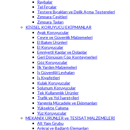
Raybalar
Tel Fırçalar
Testere Bıçakları ve Delik Açma Testereleri
Zımpara Çeşitleri
Zımpara Taşları
KİŞİSEL KORUYUCU EKİPMANLAR
Ayak Koruyucular
Çevre ve Güvenlik Malzemeleri
El Bakım Ürünleri
El Koruyucular
Emniyetli Kaplar ve Dolaplar
Geri Dönüşüm Çöp Konteynerleri
Göz Koruyucular
İlk Yardım Malzemeleri
İş Güvenliği Levhaları
İş Kıyafetleri
Kulak Koruyucular
Solunum Koruyucular
Tek Kullanımlık Ürünler
Trafik ve Yol İşaretçileri
Yangınla Mücadele ve Ekipmanları
Yüksekte Çalışma
Yüz Koruyucular
MEKANİK ÜRÜNLER ve TESİSAT MALZEMELERİ
Alt Yapı Grubu
Ankraj ve Bağlantı Elemanları