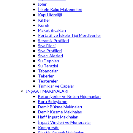
İpler
İskele Kalıp Malzemeleri
Kapı Hidroliği
Kilitler
Kürek
Maket Bıçakları
Portatif ve İskele Tipi Merdivenler
Seramik Profilleri
Sıva Filesi
Sıva Profilleri
Sıvacı Aletleri
Su Depoları
Su Terazisi
Tabancalar
Tekerler
Testereler
Tırmıklar ve Çapalar
İNŞAAT MAKİNALARI
Betoniyerler ve Beton Ekipmanları
Boru Birleştirme
Demir Bükme Makinaları
Demir Kesme Makinaları
Hafif İnşaat Makinaları
İnşaat Vinçleri ve Monoraylar
Kompresör
Plastik Kaynak Makinaları