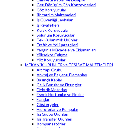
Geri Dönüşüm Çöp Konteynerleri
Göz Koruyucular
İlk Yardım Malzemeleri
İş Güvenliği Levhaları
İş Kıyafetleri
Kulak Koruyucular
Solunum Koruyucular
Tek Kullanımlık Ürünler
Trafik ve Yol İşaretçileri
Yangınla Mücadele ve Ekipmanları
Yüksekte Çalışma
Yüz Koruyucular
MEKANİK ÜRÜNLER ve TESİSAT MALZEMELERİ
Alt Yapı Grubu
Ankraj ve Bağlantı Elemanları
Basınçlı Kaplar
Çelik Borular ve Fittingler
Elektrik Motorları
Esnek Hortumlar ve Flexler
Flanşlar
Göstergeler
Hidroforlar ve Pompalar
Isı Grubu Ürünleri
Isı Transfer Ürünleri
Kompansatörler