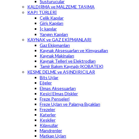
Susturucular
KALDIRMA ve MALZEME TAŞIMA
KAPI TÜRLERİ
Çelik Kapılar
Giriş Kapıları
İç kapılar
Yangın Kapıları
KAYNAK ve GAZ EKİPMANLARI
Gaz Ekipmanları
Kaynak Aksesuarları ve Kimyasalları
Kaynak Makinaları
Kaynak Telleri ve Elektrodları
Tamir Bakım Kaynağı (KOBATEK)
KESME DELME ve AŞINDIRICILAR
Bits Uçlar
Eğeler
Elmas Aksesuarları
Kesici Elmas Diskler
Freze Penseleri
Freze Uçları ve Palanya Bıçakları
Frezeler
Katerler
Keskiler
Kılavuzlar
Mandrenler
Matkap Uçları