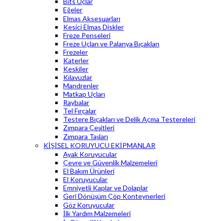
Bits Uçlar
Eğeler
Elmas Aksesuarları
Kesici Elmas Diskler
Freze Penseleri
Freze Uçları ve Palanya Bıçakları
Frezeler
Katerler
Keskiler
Kılavuzlar
Mandrenler
Matkap Uçları
Raybalar
Tel Fırçalar
Testere Bıçakları ve Delik Açma Testereleri
Zımpara Çeşitleri
Zımpara Taşları
KİŞİSEL KORUYUCU EKİPMANLAR
Ayak Koruyucular
Çevre ve Güvenlik Malzemeleri
El Bakım Ürünleri
El Koruyucular
Emniyetli Kaplar ve Dolaplar
Geri Dönüşüm Çöp Konteynerleri
Göz Koruyucular
İlk Yardım Malzemeleri