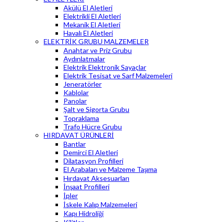
Akülü El Aletleri
Elektrikli El Aletleri
Mekanik El Aletleri
Havalı El Aletleri
ELEKTRİK GRUBU MALZEMELER
Anahtar ve Priz Grubu
Aydınlatmalar
Elektrik Elektronik Sayaçlar
Elektrik Tesisat ve Sarf Malzemeleri
Jeneratörler
Kablolar
Panolar
Şalt ve Sigorta Grubu
Topraklama
Trafo Hücre Grubu
HIRDAVAT ÜRÜNLERİ
Bantlar
Demirci El Aletleri
Dilatasyon Profilleri
El Arabaları ve Malzeme Taşıma
Hırdavat Aksesuarları
İnşaat Profilleri
İpler
İskele Kalıp Malzemeleri
Kapı Hidroliği