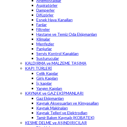
Anemostadlar
Aspiratörler
Damperler
Difüzörler
Esnek Hava Kanalları
Fanlar
Filtreler
Hastane ve Temiz Oda Ekipmanları
Klimalar
Menfezler
Panjurlar
Servis Kontrol Kapakları
Susturucular
KALDIRMA ve MALZEME TAŞIMA
KAPI TÜRLERİ
Çelik Kapılar
Giriş Kapıları
İç kapılar
Yangın Kapıları
KAYNAK ve GAZ EKİPMANLARI
Gaz Ekipmanları
Kaynak Aksesuarları ve Kimyasalları
Kaynak Makinaları
Kaynak Telleri ve Elektrodları
Tamir Bakım Kaynağı (KOBATEK)
KESME DELME ve AŞINDIRICILAR