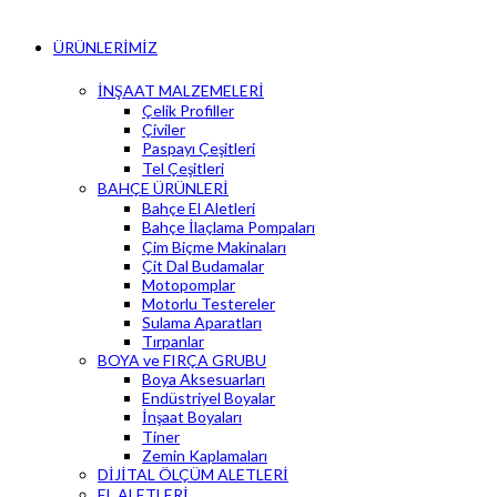
ÜRÜNLERİMİZ
İNŞAAT MALZEMELERİ
Çelik Profiller
Çiviler
Paspayı Çeşitleri
Tel Çeşitleri
BAHÇE ÜRÜNLERİ
Bahçe El Aletleri
Bahçe İlaçlama Pompaları
Çim Biçme Makinaları
Çit Dal Budamalar
Motopomplar
Motorlu Testereler
Sulama Aparatları
Tırpanlar
BOYA ve FIRÇA GRUBU
Boya Aksesuarları
Endüstriyel Boyalar
İnşaat Boyaları
Tiner
Zemin Kaplamaları
DİJİTAL ÖLÇÜM ALETLERİ
EL ALETLERİ