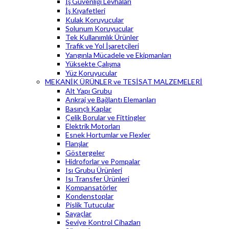
İş Güvenliği Levhaları
İş Kıyafetleri
Kulak Koruyucular
Solunum Koruyucular
Tek Kullanımlık Ürünler
Trafik ve Yol İşaretçileri
Yangınla Mücadele ve Ekipmanları
Yüksekte Çalışma
Yüz Koruyucular
MEKANİK ÜRÜNLER ve TESİSAT MALZEMELERİ
Alt Yapı Grubu
Ankraj ve Bağlantı Elemanları
Basınçlı Kaplar
Çelik Borular ve Fittingler
Elektrik Motorları
Esnek Hortumlar ve Flexler
Flanşlar
Göstergeler
Hidroforlar ve Pompalar
Isı Grubu Ürünleri
Isı Transfer Ürünleri
Kompansatörler
Kondenstoplar
Pislik Tutucular
Sayaçlar
Seviye Kontrol Cihazları