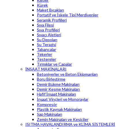
Kilitler
Kürek
Maket Bıçakları
Portatif ve İskele Tipi Merdivenler
Seramik Profilleri
Sıva Filesi
Sıva Profilleri
Sıvacı Aletleri
Su Depoları
Su Terazisi
Tabancalar
Tekerler
Testereler
Tırmıklar ve Çapalar
İNŞAAT MAKİNALARI
Betoniyerler ve Beton Ekipmanları
Boru Birleştirme
Demir Bükme Makinaları
Demir Kesme Makinaları
Hafif İnşaat Makinaları
İnşaat Vinçleri ve Monoraylar
Kompresör
Plastik Kaynak Makinaları
Şap Makinaları
Zemin Makinaları ve Kesiciler
ISITMA HAVALANDIRMA ve KLİMA SİSTEMLERİ