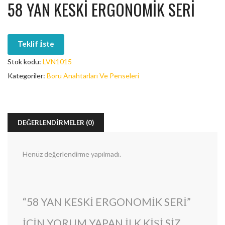
58 YAN KESKI ERGONOMIK SERI
Teklif İste
Stok kodu:
LVN1015
Kategoriler:
Boru Anahtarları Ve Penseleri
DEĞERLENDIRMELER (0)
Henüz değerlendirme yapılmadı.
“58 YAN KESKI ERGONOMIK SERI”
IÇIN YORUM YAPAN ILK KIŞI SIZ