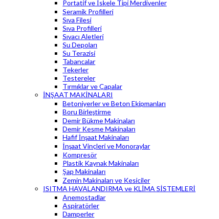
Portatif ve İskele Tipi Merdivenler
Seramik Profilleri
Sıva Filesi
Sıva Profilleri
Sıvacı Aletleri
Su Depoları
Su Terazisi
Tabancalar
Tekerler
Testereler
Tırmıklar ve Çapalar
İNŞAAT MAKİNALARI
Betoniyerler ve Beton Ekipmanları
Boru Birleştirme
Demir Bükme Makinaları
Demir Kesme Makinaları
Hafif İnşaat Makinaları
İnşaat Vinçleri ve Monoraylar
Kompresör
Plastik Kaynak Makinaları
Şap Makinaları
Zemin Makinaları ve Kesiciler
ISITMA HAVALANDIRMA ve KLİMA SİSTEMLERİ
Anemostadlar
Aspiratörler
Damperler