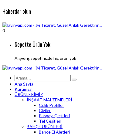
Haberdar olun
0
Sepette Ürün Yok
Alışveriş sepetinizde hiç ürün yok
Ana Sayfa
Kurumsal
ÜRÜNLERİMİZ
İNŞAAT MALZEMELERİ
Çelik Profiller
Çiviler
Paspayı Çeşitleri
Tel Çeşitleri
BAHÇE ÜRÜNLERİ
Bahçe El Aletleri