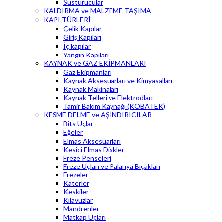
Susturucular
KALDIRMA ve MALZEME TAŞIMA
KAPI TÜRLERİ
Çelik Kapılar
Giriş Kapıları
İç kapılar
Yangın Kapıları
KAYNAK ve GAZ EKİPMANLARI
Gaz Ekipmanları
Kaynak Aksesuarları ve Kimyasalları
Kaynak Makinaları
Kaynak Telleri ve Elektrodları
Tamir Bakım Kaynağı (KOBATEK)
KESME DELME ve AŞINDIRICILAR
Bits Uçlar
Eğeler
Elmas Aksesuarları
Kesici Elmas Diskler
Freze Penseleri
Freze Uçları ve Palanya Bıçakları
Frezeler
Katerler
Keskiler
Kılavuzlar
Mandrenler
Matkap Uçları