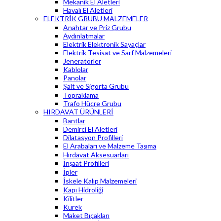
Mekanik El Aletleri
Havalı El Aletleri
ELEKTRİK GRUBU MALZEMELER
Anahtar ve Priz Grubu
Aydınlatmalar
Elektrik Elektronik Sayaçlar
Elektrik Tesisat ve Sarf Malzemeleri
Jeneratörler
Kablolar
Panolar
Şalt ve Sigorta Grubu
Topraklama
Trafo Hücre Grubu
HIRDAVAT ÜRÜNLERİ
Bantlar
Demirci El Aletleri
Dilatasyon Profilleri
El Arabaları ve Malzeme Taşıma
Hırdavat Aksesuarları
İnşaat Profilleri
İpler
İskele Kalıp Malzemeleri
Kapı Hidroliği
Kilitler
Kürek
Maket Bıçakları