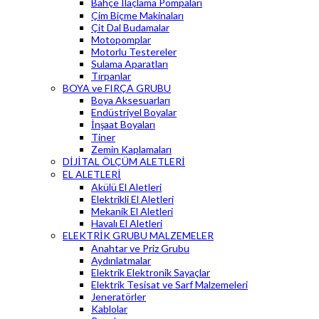
Bahçe İlaçlama Pompaları
Çim Biçme Makinaları
Çit Dal Budamalar
Motopomplar
Motorlu Testereler
Sulama Aparatları
Tırpanlar
BOYA ve FIRÇA GRUBU
Boya Aksesuarları
Endüstriyel Boyalar
İnşaat Boyaları
Tiner
Zemin Kaplamaları
DİJİTAL ÖLÇÜM ALETLERİ
EL ALETLERİ
Akülü El Aletleri
Elektrikli El Aletleri
Mekanik El Aletleri
Havalı El Aletleri
ELEKTRİK GRUBU MALZEMELER
Anahtar ve Priz Grubu
Aydınlatmalar
Elektrik Elektronik Sayaçlar
Elektrik Tesisat ve Sarf Malzemeleri
Jeneratörler
Kablolar