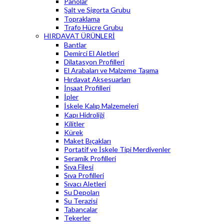
Panolar
Şalt ve Sigorta Grubu
Topraklama
Trafo Hücre Grubu
HIRDAVAT ÜRÜNLERİ
Bantlar
Demirci El Aletleri
Dilatasyon Profilleri
El Arabaları ve Malzeme Taşıma
Hırdavat Aksesuarları
İnşaat Profilleri
İpler
İskele Kalıp Malzemeleri
Kapı Hidroliği
Kilitler
Kürek
Maket Bıçakları
Portatif ve İskele Tipi Merdivenler
Seramik Profilleri
Sıva Filesi
Sıva Profilleri
Sıvacı Aletleri
Su Depoları
Su Terazisi
Tabancalar
Tekerler