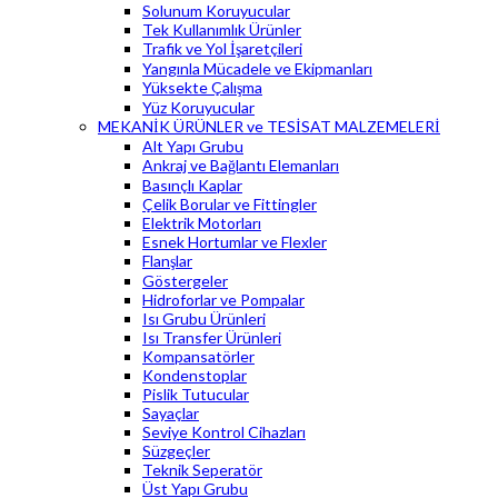
Solunum Koruyucular
Tek Kullanımlık Ürünler
Trafik ve Yol İşaretçileri
Yangınla Mücadele ve Ekipmanları
Yüksekte Çalışma
Yüz Koruyucular
MEKANİK ÜRÜNLER ve TESİSAT MALZEMELERİ
Alt Yapı Grubu
Ankraj ve Bağlantı Elemanları
Basınçlı Kaplar
Çelik Borular ve Fittingler
Elektrik Motorları
Esnek Hortumlar ve Flexler
Flanşlar
Göstergeler
Hidroforlar ve Pompalar
Isı Grubu Ürünleri
Isı Transfer Ürünleri
Kompansatörler
Kondenstoplar
Pislik Tutucular
Sayaçlar
Seviye Kontrol Cihazları
Süzgeçler
Teknik Seperatör
Üst Yapı Grubu