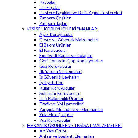
Raybalar
Tel Fırçalar
Testere Bıçakları ve Delik Açma Testereleri
Zımpara Çeşitleri
Zımpara Taşları
KİŞİSEL KORUYUCU EKİPMANLAR
Ayak Koruyucular
Çevre ve Güvenlik Malzemeleri
El Bakım Ürünleri
El Koruyucular
Emniyetli Kaplar ve Dolaplar
Geri Dönüşüm Çöp Konteynerleri
Göz Koruyucular
İlk Yardım Malzemeleri
İş Güvenliği Levhaları
İş Kıyafetleri
Kulak Koruyucular
Solunum Koruyucular
Tek Kullanımlık Ürünler
Trafik ve Yol İşaretçileri
Yangınla Mücadele ve Ekipmanları
Yüksekte Çalışma
Yüz Koruyucular
MEKANİK ÜRÜNLER ve TESİSAT MALZEMELERİ
Alt Yapı Grubu
Ankraj ve Bağlantı Elemanları