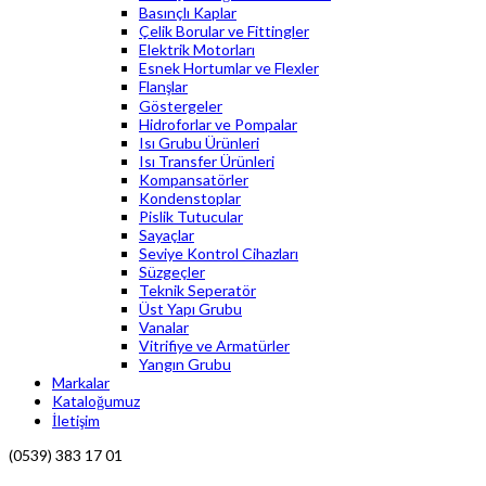
Basınçlı Kaplar
Çelik Borular ve Fittingler
Elektrik Motorları
Esnek Hortumlar ve Flexler
Flanşlar
Göstergeler
Hidroforlar ve Pompalar
Isı Grubu Ürünleri
Isı Transfer Ürünleri
Kompansatörler
Kondenstoplar
Pislik Tutucular
Sayaçlar
Seviye Kontrol Cihazları
Süzgeçler
Teknik Seperatör
Üst Yapı Grubu
Vanalar
Vitrifiye ve Armatürler
Yangın Grubu
Markalar
Kataloğumuz
İletişim
(0539) 383 17 01