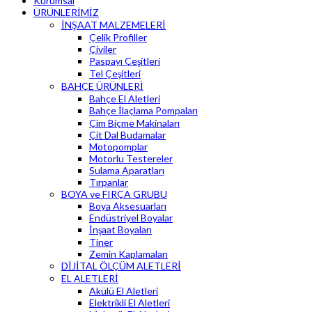
Kurumsal
ÜRÜNLERİMİZ
İNŞAAT MALZEMELERİ
Çelik Profiller
Çiviler
Paspayı Çeşitleri
Tel Çeşitleri
BAHÇE ÜRÜNLERİ
Bahçe El Aletleri
Bahçe İlaçlama Pompaları
Çim Biçme Makinaları
Çit Dal Budamalar
Motopomplar
Motorlu Testereler
Sulama Aparatları
Tırpanlar
BOYA ve FIRÇA GRUBU
Boya Aksesuarları
Endüstriyel Boyalar
İnşaat Boyaları
Tiner
Zemin Kaplamaları
DİJİTAL ÖLÇÜM ALETLERİ
EL ALETLERİ
Akülü El Aletleri
Elektrikli El Aletleri