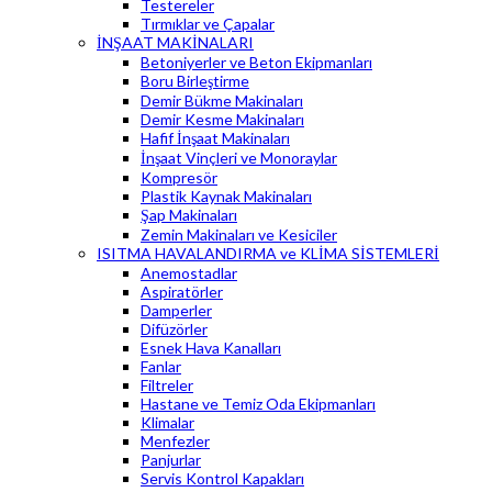
Testereler
Tırmıklar ve Çapalar
İNŞAAT MAKİNALARI
Betoniyerler ve Beton Ekipmanları
Boru Birleştirme
Demir Bükme Makinaları
Demir Kesme Makinaları
Hafif İnşaat Makinaları
İnşaat Vinçleri ve Monoraylar
Kompresör
Plastik Kaynak Makinaları
Şap Makinaları
Zemin Makinaları ve Kesiciler
ISITMA HAVALANDIRMA ve KLİMA SİSTEMLERİ
Anemostadlar
Aspiratörler
Damperler
Difüzörler
Esnek Hava Kanalları
Fanlar
Filtreler
Hastane ve Temiz Oda Ekipmanları
Klimalar
Menfezler
Panjurlar
Servis Kontrol Kapakları