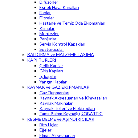
Difüzörler
Esnek Hava Kanalları
Fanlar
Filtreler
Hastane ve Temiz Oda Ekipmanları
Klimalar
Menfezler
Panjurlar
Servis Kontrol Kapakları
Susturucular
KALDIRMA ve MALZEME TAŞIMA
KAPI TÜRLERİ
Çelik Kapılar
Giriş Kapıları
İç kapılar
Yangın Kapıları
KAYNAK ve GAZ EKİPMANLARI
Gaz Ekipmanları
Kaynak Aksesuarları ve Kimyasalları
Kaynak Makinaları
Kaynak Telleri ve Elektrodları
Tamir Bakım Kaynağı (KOBATEK)
KESME DELME ve AŞINDIRICILAR
Bits Uçlar
Eğeler
Elmas Aksesuarları