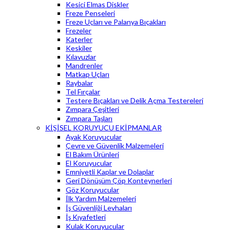
Kesici Elmas Diskler
Freze Penseleri
Freze Uçları ve Palanya Bıçakları
Frezeler
Katerler
Keskiler
Kılavuzlar
Mandrenler
Matkap Uçları
Raybalar
Tel Fırçalar
Testere Bıçakları ve Delik Açma Testereleri
Zımpara Çeşitleri
Zımpara Taşları
KİŞİSEL KORUYUCU EKİPMANLAR
Ayak Koruyucular
Çevre ve Güvenlik Malzemeleri
El Bakım Ürünleri
El Koruyucular
Emniyetli Kaplar ve Dolaplar
Geri Dönüşüm Çöp Konteynerleri
Göz Koruyucular
İlk Yardım Malzemeleri
İş Güvenliği Levhaları
İş Kıyafetleri
Kulak Koruyucular