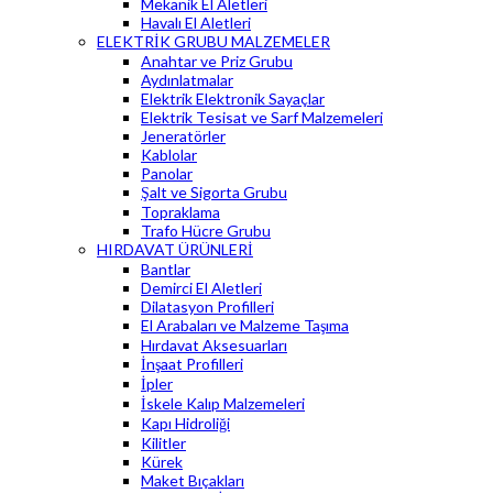
Mekanik El Aletleri
Havalı El Aletleri
ELEKTRİK GRUBU MALZEMELER
Anahtar ve Priz Grubu
Aydınlatmalar
Elektrik Elektronik Sayaçlar
Elektrik Tesisat ve Sarf Malzemeleri
Jeneratörler
Kablolar
Panolar
Şalt ve Sigorta Grubu
Topraklama
Trafo Hücre Grubu
HIRDAVAT ÜRÜNLERİ
Bantlar
Demirci El Aletleri
Dilatasyon Profilleri
El Arabaları ve Malzeme Taşıma
Hırdavat Aksesuarları
İnşaat Profilleri
İpler
İskele Kalıp Malzemeleri
Kapı Hidroliği
Kilitler
Kürek
Maket Bıçakları