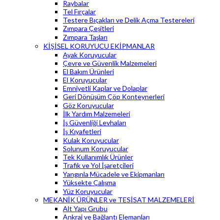
Raybalar
Tel Fırçalar
Testere Bıçakları ve Delik Açma Testereleri
Zımpara Çeşitleri
Zımpara Taşları
KİŞİSEL KORUYUCU EKİPMANLAR
Ayak Koruyucular
Çevre ve Güvenlik Malzemeleri
El Bakım Ürünleri
El Koruyucular
Emniyetli Kaplar ve Dolaplar
Geri Dönüşüm Çöp Konteynerleri
Göz Koruyucular
İlk Yardım Malzemeleri
İş Güvenliği Levhaları
İş Kıyafetleri
Kulak Koruyucular
Solunum Koruyucular
Tek Kullanımlık Ürünler
Trafik ve Yol İşaretçileri
Yangınla Mücadele ve Ekipmanları
Yüksekte Çalışma
Yüz Koruyucular
MEKANİK ÜRÜNLER ve TESİSAT MALZEMELERİ
Alt Yapı Grubu
Ankraj ve Bağlantı Elemanları