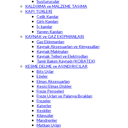
Susturucular
KALDIRMA ve MALZEME TAŞIMA
KAPI TÜRLERİ
Çelik Kapılar
Giriş Kapıları
İç kapılar
Yangın Kapıları
KAYNAK ve GAZ EKİPMANLARI
Gaz Ekipmanları
Kaynak Aksesuarları ve Kimyasalları
Kaynak Makinaları
Kaynak Telleri ve Elektrodları
Tamir Bakım Kaynağı (KOBATEK)
KESME DELME ve AŞINDIRICILAR
Bits Uçlar
Eğeler
Elmas Aksesuarları
Kesici Elmas Diskler
Freze Penseleri
Freze Uçları ve Palanya Bıçakları
Frezeler
Katerler
Keskiler
Kılavuzlar
Mandrenler
Matkap Uçları