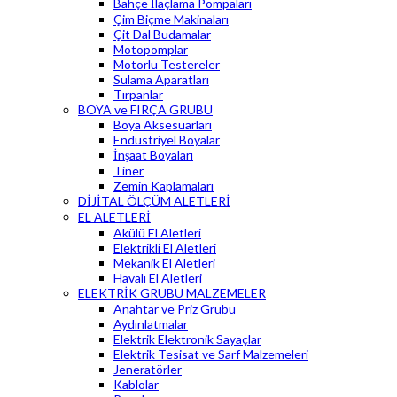
Bahçe İlaçlama Pompaları
Çim Biçme Makinaları
Çit Dal Budamalar
Motopomplar
Motorlu Testereler
Sulama Aparatları
Tırpanlar
BOYA ve FIRÇA GRUBU
Boya Aksesuarları
Endüstriyel Boyalar
İnşaat Boyaları
Tiner
Zemin Kaplamaları
DİJİTAL ÖLÇÜM ALETLERİ
EL ALETLERİ
Akülü El Aletleri
Elektrikli El Aletleri
Mekanik El Aletleri
Havalı El Aletleri
ELEKTRİK GRUBU MALZEMELER
Anahtar ve Priz Grubu
Aydınlatmalar
Elektrik Elektronik Sayaçlar
Elektrik Tesisat ve Sarf Malzemeleri
Jeneratörler
Kablolar