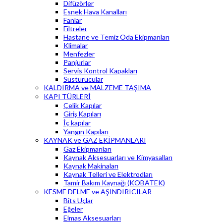
Difüzörler
Esnek Hava Kanalları
Fanlar
Filtreler
Hastane ve Temiz Oda Ekipmanları
Klimalar
Menfezler
Panjurlar
Servis Kontrol Kapakları
Susturucular
KALDIRMA ve MALZEME TAŞIMA
KAPI TÜRLERİ
Çelik Kapılar
Giriş Kapıları
İç kapılar
Yangın Kapıları
KAYNAK ve GAZ EKİPMANLARI
Gaz Ekipmanları
Kaynak Aksesuarları ve Kimyasalları
Kaynak Makinaları
Kaynak Telleri ve Elektrodları
Tamir Bakım Kaynağı (KOBATEK)
KESME DELME ve AŞINDIRICILAR
Bits Uçlar
Eğeler
Elmas Aksesuarları