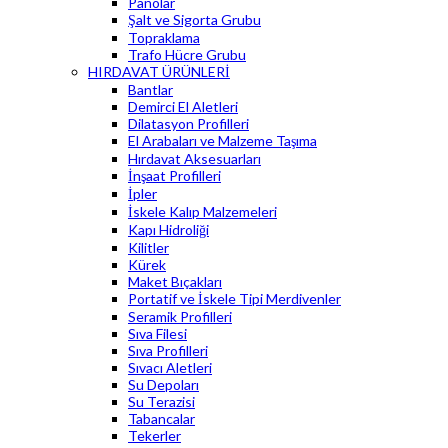
Panolar
Şalt ve Sigorta Grubu
Topraklama
Trafo Hücre Grubu
HIRDAVAT ÜRÜNLERİ
Bantlar
Demirci El Aletleri
Dilatasyon Profilleri
El Arabaları ve Malzeme Taşıma
Hırdavat Aksesuarları
İnşaat Profilleri
İpler
İskele Kalıp Malzemeleri
Kapı Hidroliği
Kilitler
Kürek
Maket Bıçakları
Portatif ve İskele Tipi Merdivenler
Seramik Profilleri
Sıva Filesi
Sıva Profilleri
Sıvacı Aletleri
Su Depoları
Su Terazisi
Tabancalar
Tekerler