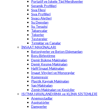
Portatif ve İskele Tipi Merdivenler
Seramik Profilleri
Sıva Filesi
Sıva Profilleri
Sıvacı Aletleri
Su Depoları
Su Terazisi
Tabancalar
Tekerler
Testereler
Tırmıklar ve Çapalar
İNŞAAT MAKİNALARI
Betoniyerler ve Beton Ekipmanları
Boru Birleştirme
Demir Bükme Makinaları
Demir Kesme Makinaları
Hafif İnşaat Makinaları
İnşaat Vinçleri ve Monoraylar
Kompresör
Plastik Kaynak Makinaları
Şap Makinaları
Zemin Makinaları ve Kesiciler
ISITMA HAVALANDIRMA ve KLİMA SİSTEMLERİ
Anemostadlar
Aspiratörler
Damperler