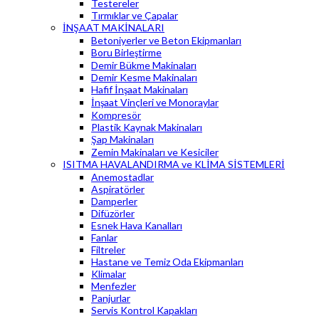
Testereler
Tırmıklar ve Çapalar
İNŞAAT MAKİNALARI
Betoniyerler ve Beton Ekipmanları
Boru Birleştirme
Demir Bükme Makinaları
Demir Kesme Makinaları
Hafif İnşaat Makinaları
İnşaat Vinçleri ve Monoraylar
Kompresör
Plastik Kaynak Makinaları
Şap Makinaları
Zemin Makinaları ve Kesiciler
ISITMA HAVALANDIRMA ve KLİMA SİSTEMLERİ
Anemostadlar
Aspiratörler
Damperler
Difüzörler
Esnek Hava Kanalları
Fanlar
Filtreler
Hastane ve Temiz Oda Ekipmanları
Klimalar
Menfezler
Panjurlar
Servis Kontrol Kapakları