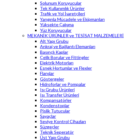
Solunum Koruyucular
Tek Kullanımlık Ürünler
Trafik ve Yol İşaretçileri
Yangınla Mücadele ve Ekipmanları
Yüksekte Çalışma
Yüz Koruyucular
MEKANİK ÜRÜNLER ve TESİSAT MALZEMELERİ
Alt Yapı Grubu
Ankraj ve Bağlantı Elemanları
Basınçlı Kaplar
Çelik Borular ve Fittingler
Elektrik Motorları
Esnek Hortumlar ve Flexler
Flanşlar
Göstergeler
Hidroforlar ve Pompalar
Isı Grubu Ürünleri
Isı Transfer Ürünleri
Kompansatörler
Kondenstoplar
Pislik Tutucular
Sayaçlar
Seviye Kontrol Cihazları
Süzgeçler
Teknik Seperatör
Üst Yapı Grubu