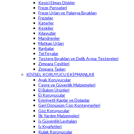
Kesici Elmas Diskler
Freze Penseleri
Freze Uçları ve Palanya Bıçakları
Frezeler
Katerler
Keskiler
Kılavuzlar
Mandrenler
Matkap Uçları
Raybalar
Tel Fırçalar
Testere Bıçakları ve Delik Açma Testereleri
Zımpara Çeşitleri
Zımpara Taşları
KİŞİSEL KORUYUCU EKİPMANLAR
Ayak Koruyucular
Çevre ve Güvenlik Malzemeleri
El Bakım Ürünleri
El Koruyucular
Emniyetli Kaplar ve Dolaplar
Geri Dönüşüm Çöp Konteynerleri
Göz Koruyucular
İlk Yardım Malzemeleri
İş Güvenliği Levhaları
İş Kıyafetleri
Kulak Koruyucular