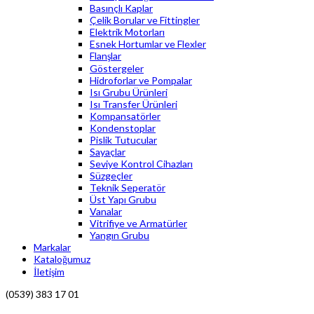
Basınçlı Kaplar
Çelik Borular ve Fittingler
Elektrik Motorları
Esnek Hortumlar ve Flexler
Flanşlar
Göstergeler
Hidroforlar ve Pompalar
Isı Grubu Ürünleri
Isı Transfer Ürünleri
Kompansatörler
Kondenstoplar
Pislik Tutucular
Sayaçlar
Seviye Kontrol Cihazları
Süzgeçler
Teknik Seperatör
Üst Yapı Grubu
Vanalar
Vitrifiye ve Armatürler
Yangın Grubu
Markalar
Kataloğumuz
İletişim
(0539) 383 17 01