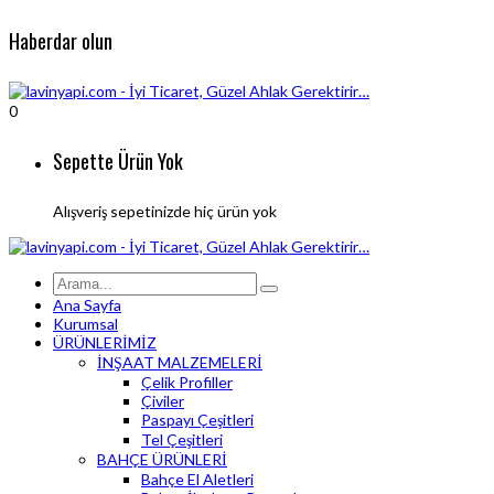
Haberdar olun
0
Sepette Ürün Yok
Alışveriş sepetinizde hiç ürün yok
Ana Sayfa
Kurumsal
ÜRÜNLERİMİZ
İNŞAAT MALZEMELERİ
Çelik Profiller
Çiviler
Paspayı Çeşitleri
Tel Çeşitleri
BAHÇE ÜRÜNLERİ
Bahçe El Aletleri