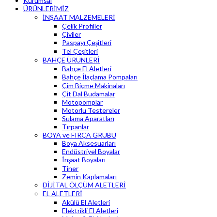
Kurumsal
ÜRÜNLERİMİZ
İNŞAAT MALZEMELERİ
Çelik Profiller
Çiviler
Paspayı Çeşitleri
Tel Çeşitleri
BAHÇE ÜRÜNLERİ
Bahçe El Aletleri
Bahçe İlaçlama Pompaları
Çim Biçme Makinaları
Çit Dal Budamalar
Motopomplar
Motorlu Testereler
Sulama Aparatları
Tırpanlar
BOYA ve FIRÇA GRUBU
Boya Aksesuarları
Endüstriyel Boyalar
İnşaat Boyaları
Tiner
Zemin Kaplamaları
DİJİTAL ÖLÇÜM ALETLERİ
EL ALETLERİ
Akülü El Aletleri
Elektrikli El Aletleri