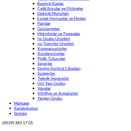
Basınçlı Kaplar
Çelik Borular ve Fittingler
Elektrik Motorları
Esnek Hortumlar ve Flexler
Flanşlar
Göstergeler
Hidroforlar ve Pompalar
Isı Grubu Ürünleri
Isı Transfer Ürünleri
Kompansatörler
Kondenstoplar
Pislik Tutucular
Sayaçlar
Seviye Kontrol Cihazları
Süzgeçler
Teknik Seperatör
Üst Yapı Grubu
Vanalar
Vitrifiye ve Armatürler
Yangın Grubu
Markalar
Kataloğumuz
İletişim
(0539) 383 17 01