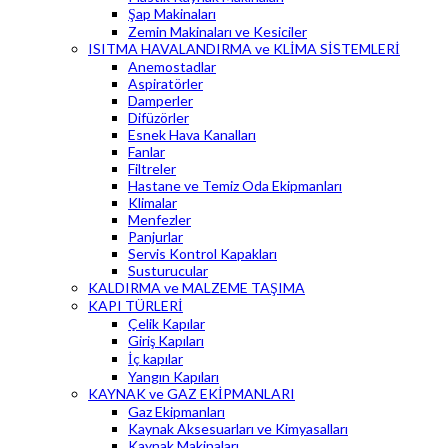
Şap Makinaları
Zemin Makinaları ve Kesiciler
ISITMA HAVALANDIRMA ve KLİMA SİSTEMLERİ
Anemostadlar
Aspiratörler
Damperler
Difüzörler
Esnek Hava Kanalları
Fanlar
Filtreler
Hastane ve Temiz Oda Ekipmanları
Klimalar
Menfezler
Panjurlar
Servis Kontrol Kapakları
Susturucular
KALDIRMA ve MALZEME TAŞIMA
KAPI TÜRLERİ
Çelik Kapılar
Giriş Kapıları
İç kapılar
Yangın Kapıları
KAYNAK ve GAZ EKİPMANLARI
Gaz Ekipmanları
Kaynak Aksesuarları ve Kimyasalları
Kaynak Makinaları