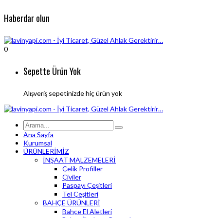
Haberdar olun
0
Sepette Ürün Yok
Alışveriş sepetinizde hiç ürün yok
Ana Sayfa
Kurumsal
ÜRÜNLERİMİZ
İNŞAAT MALZEMELERİ
Çelik Profiller
Çiviler
Paspayı Çeşitleri
Tel Çeşitleri
BAHÇE ÜRÜNLERİ
Bahçe El Aletleri