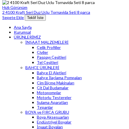
Hızlı Görünüm
2 4100 Kraft Seri Duz Uclu Tornavida Seti 8 parca
Sepete Ekle
Teklif İste
Ana Sayfa
Kurumsal
ÜRÜNLERİMİZ
İNŞAAT MALZEMELERİ
Çelik Profiller
Çiviler
Paspayı Çeşitleri
Tel Çeşitleri
BAHÇE ÜRÜNLERİ
Bahçe El Aletleri
Bahçe İlaçlama Pompaları
Çim Biçme Makinaları
Çit Dal Budamalar
Motopomplar
Motorlu Testereler
Sulama Aparatları
Tırpanlar
BOYA ve FIRÇA GRUBU
Boya Aksesuarları
Endüstriyel Boyalar
İnşaat Boyaları