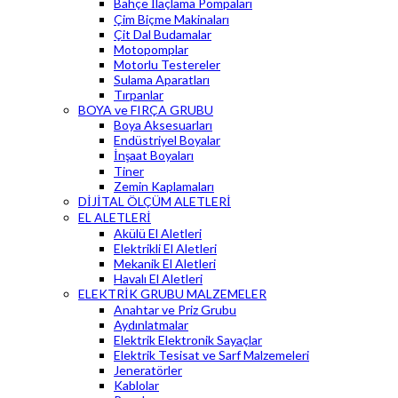
Bahçe İlaçlama Pompaları
Çim Biçme Makinaları
Çit Dal Budamalar
Motopomplar
Motorlu Testereler
Sulama Aparatları
Tırpanlar
BOYA ve FIRÇA GRUBU
Boya Aksesuarları
Endüstriyel Boyalar
İnşaat Boyaları
Tiner
Zemin Kaplamaları
DİJİTAL ÖLÇÜM ALETLERİ
EL ALETLERİ
Akülü El Aletleri
Elektrikli El Aletleri
Mekanik El Aletleri
Havalı El Aletleri
ELEKTRİK GRUBU MALZEMELER
Anahtar ve Priz Grubu
Aydınlatmalar
Elektrik Elektronik Sayaçlar
Elektrik Tesisat ve Sarf Malzemeleri
Jeneratörler
Kablolar