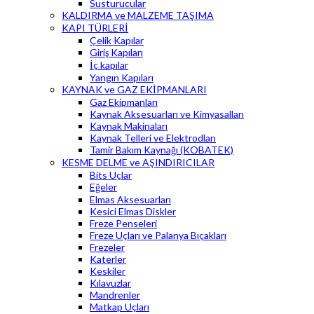
Susturucular
KALDIRMA ve MALZEME TAŞIMA
KAPI TÜRLERİ
Çelik Kapılar
Giriş Kapıları
İç kapılar
Yangın Kapıları
KAYNAK ve GAZ EKİPMANLARI
Gaz Ekipmanları
Kaynak Aksesuarları ve Kimyasalları
Kaynak Makinaları
Kaynak Telleri ve Elektrodları
Tamir Bakım Kaynağı (KOBATEK)
KESME DELME ve AŞINDIRICILAR
Bits Uçlar
Eğeler
Elmas Aksesuarları
Kesici Elmas Diskler
Freze Penseleri
Freze Uçları ve Palanya Bıçakları
Frezeler
Katerler
Keskiler
Kılavuzlar
Mandrenler
Matkap Uçları