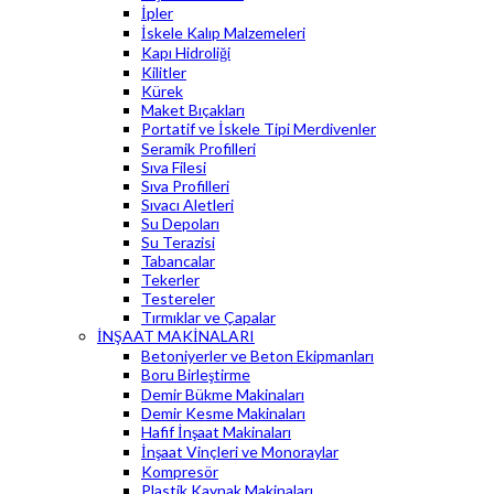
İpler
İskele Kalıp Malzemeleri
Kapı Hidroliği
Kilitler
Kürek
Maket Bıçakları
Portatif ve İskele Tipi Merdivenler
Seramik Profilleri
Sıva Filesi
Sıva Profilleri
Sıvacı Aletleri
Su Depoları
Su Terazisi
Tabancalar
Tekerler
Testereler
Tırmıklar ve Çapalar
İNŞAAT MAKİNALARI
Betoniyerler ve Beton Ekipmanları
Boru Birleştirme
Demir Bükme Makinaları
Demir Kesme Makinaları
Hafif İnşaat Makinaları
İnşaat Vinçleri ve Monoraylar
Kompresör
Plastik Kaynak Makinaları