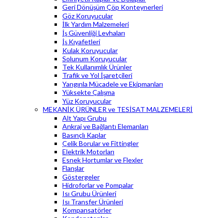
Geri Dönüşüm Çöp Konteynerleri
Göz Koruyucular
İlk Yardım Malzemeleri
İş Güvenliği Levhaları
İş Kıyafetleri
Kulak Koruyucular
Solunum Koruyucular
Tek Kullanımlık Ürünler
Trafik ve Yol İşaretçileri
Yangınla Mücadele ve Ekipmanları
Yüksekte Çalışma
Yüz Koruyucular
MEKANİK ÜRÜNLER ve TESİSAT MALZEMELERİ
Alt Yapı Grubu
Ankraj ve Bağlantı Elemanları
Basınçlı Kaplar
Çelik Borular ve Fittingler
Elektrik Motorları
Esnek Hortumlar ve Flexler
Flanşlar
Göstergeler
Hidroforlar ve Pompalar
Isı Grubu Ürünleri
Isı Transfer Ürünleri
Kompansatörler