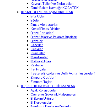
Kaynak Telleri ve Elektrodları
Tamir Bakım Kaynağı (KOBATEK)
KESME DELME ve AŞINDIRICILAR
Bits Uçlar
Eğeler
Elmas Aksesuarları
Kesici Elmas Diskler
Freze Penseleri
Freze Uçları ve Palanya Bıçakları
Frezeler
Katerler
Keskiler
Kılavuzlar
Mandrenler
Matkap Uçları
Raybalar
Tel Fırçalar
Testere Bıçakları ve Delik Açma Testereleri
Zımpara Çeşitleri
Zımpara Taşları
KİŞİSEL KORUYUCU EKİPMANLAR
Ayak Koruyucular
Çevre ve Güvenlik Malzemeleri
El Bakım Ürünleri
El Koruyucular
Emniyetli Kaplar ve Dolaplar