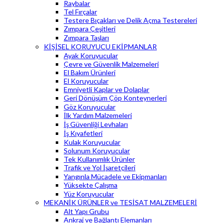
Raybalar
Tel Fırçalar
Testere Bıçakları ve Delik Açma Testereleri
Zımpara Çeşitleri
Zımpara Taşları
KİŞİSEL KORUYUCU EKİPMANLAR
Ayak Koruyucular
Çevre ve Güvenlik Malzemeleri
El Bakım Ürünleri
El Koruyucular
Emniyetli Kaplar ve Dolaplar
Geri Dönüşüm Çöp Konteynerleri
Göz Koruyucular
İlk Yardım Malzemeleri
İş Güvenliği Levhaları
İş Kıyafetleri
Kulak Koruyucular
Solunum Koruyucular
Tek Kullanımlık Ürünler
Trafik ve Yol İşaretçileri
Yangınla Mücadele ve Ekipmanları
Yüksekte Çalışma
Yüz Koruyucular
MEKANİK ÜRÜNLER ve TESİSAT MALZEMELERİ
Alt Yapı Grubu
Ankraj ve Bağlantı Elemanları