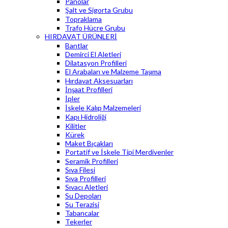
Panolar
Şalt ve Sigorta Grubu
Topraklama
Trafo Hücre Grubu
HIRDAVAT ÜRÜNLERİ
Bantlar
Demirci El Aletleri
Dilatasyon Profilleri
El Arabaları ve Malzeme Taşıma
Hırdavat Aksesuarları
İnşaat Profilleri
İpler
İskele Kalıp Malzemeleri
Kapı Hidroliği
Kilitler
Kürek
Maket Bıçakları
Portatif ve İskele Tipi Merdivenler
Seramik Profilleri
Sıva Filesi
Sıva Profilleri
Sıvacı Aletleri
Su Depoları
Su Terazisi
Tabancalar
Tekerler