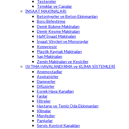
Testereler
Tırmıklar ve Çapalar
İNŞAAT MAKİNALARI
Betoniyerler ve Beton Ekipmanları
Boru Birleştirme
Demir Bükme Makinaları
Demir Kesme Makinaları
Hafif İnşaat Makinaları
İnşaat Vinçleri ve Monoraylar
Kompresör
Plastik Kaynak Makinaları
Şap Makinaları
Zemin Makinaları ve Kesiciler
ISITMA HAVALANDIRMA ve KLİMA SİSTEMLERİ
Anemostadlar
Aspiratörler
Damperler
Difüzörler
Esnek Hava Kanalları
Fanlar
Filtreler
Hastane ve Temiz Oda Ekipmanları
Klimalar
Menfezler
Panjurlar
Servis Kontrol Kapakları