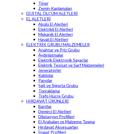
Tiner
Zemin Kaplamaları
DİJİTAL ÖLÇÜM ALETLERİ
EL ALETLERİ
Akülü El Aletleri
Elektrikli El Aletleri
Mekanik El Aletleri
Havalı El Aletleri
ELEKTRİK GRUBU MALZEMELER
Anahtar ve Priz Grubu
Aydınlatmalar
Elektrik Elektronik Sayaçlar
Elektrik Tesisat ve Sarf Malzemeleri
Jeneratörler
Kablolar
Panolar
Şalt ve Sigorta Grubu
Topraklama
Trafo Hücre Grubu
HIRDAVAT ÜRÜNLERİ
Bantlar
Demirci El Aletleri
Dilatasyon Profilleri
El Arabaları ve Malzeme Taşıma
Hırdavat Aksesuarları
İnşaat Profilleri