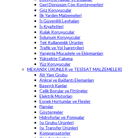
Geri Dönüşüm Çöp Konteynerleri
Göz Koruyucular
İlk Yardım Malzemeleri
İş Güvenliği Levhaları
İş Kıyafetleri
Kulak Koruyucular
Solunum Koruyucular
Tek Kullanımlık Ürünler
Trafik ve Yol İşaretçileri
Yangınla Mücadele ve Ekipmanları
Yüksekte Çalışma
Yüz Koruyucular
MEKANİK ÜRÜNLER ve TESİSAT MALZEMELERİ
Alt Yapı Grubu
Ankraj ve Bağlantı Elemanları
Basınçlı Kaplar
Çelik Borular ve Fittingler
Elektrik Motorları
Esnek Hortumlar ve Flexler
Flanşlar
Göstergeler
Hidroforlar ve Pompalar
Isı Grubu Ürünleri
Isı Transfer Ürünleri
Kompansatörler