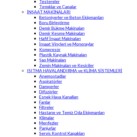
Testereler
Tırmıklar ve Çapalar
İNŞAAT MAKİNALARI
Betoniyerler ve Beton Ekipmanları
Boru Birleştirme
Demir Bükme Makinaları
Demir Kesme Makinaları
Hafif İnşaat Makinaları
İnşaat Vinçleri ve Monoraylar
Kompresör
Plastik Kaynak Makinaları
Şap Makinaları
Zemin Makinaları ve Kesiciler
ISITMA HAVALANDIRMA ve KLİMA SİSTEMLERİ
Anemostadlar
Aspiratörler
Damperler
Difüzörler
Esnek Hava Kanalları
Fanlar
Filtreler
Hastane ve Temiz Oda Ekipmanları
Klimalar
Menfezler
Panjurlar
Servis Kontrol Kapakları