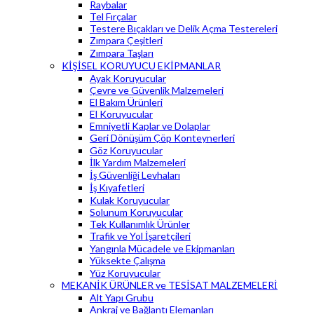
Raybalar
Tel Fırçalar
Testere Bıçakları ve Delik Açma Testereleri
Zımpara Çeşitleri
Zımpara Taşları
KİŞİSEL KORUYUCU EKİPMANLAR
Ayak Koruyucular
Çevre ve Güvenlik Malzemeleri
El Bakım Ürünleri
El Koruyucular
Emniyetli Kaplar ve Dolaplar
Geri Dönüşüm Çöp Konteynerleri
Göz Koruyucular
İlk Yardım Malzemeleri
İş Güvenliği Levhaları
İş Kıyafetleri
Kulak Koruyucular
Solunum Koruyucular
Tek Kullanımlık Ürünler
Trafik ve Yol İşaretçileri
Yangınla Mücadele ve Ekipmanları
Yüksekte Çalışma
Yüz Koruyucular
MEKANİK ÜRÜNLER ve TESİSAT MALZEMELERİ
Alt Yapı Grubu
Ankraj ve Bağlantı Elemanları