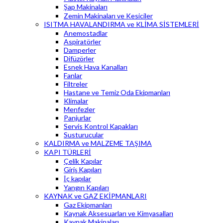
Şap Makinaları
Zemin Makinaları ve Kesiciler
ISITMA HAVALANDIRMA ve KLİMA SİSTEMLERİ
Anemostadlar
Aspiratörler
Damperler
Difüzörler
Esnek Hava Kanalları
Fanlar
Filtreler
Hastane ve Temiz Oda Ekipmanları
Klimalar
Menfezler
Panjurlar
Servis Kontrol Kapakları
Susturucular
KALDIRMA ve MALZEME TAŞIMA
KAPI TÜRLERİ
Çelik Kapılar
Giriş Kapıları
İç kapılar
Yangın Kapıları
KAYNAK ve GAZ EKİPMANLARI
Gaz Ekipmanları
Kaynak Aksesuarları ve Kimyasalları
Kaynak Makinaları