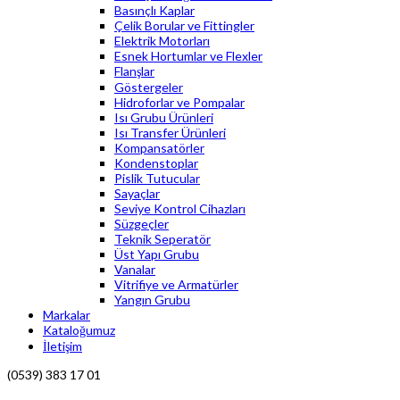
Basınçlı Kaplar
Çelik Borular ve Fittingler
Elektrik Motorları
Esnek Hortumlar ve Flexler
Flanşlar
Göstergeler
Hidroforlar ve Pompalar
Isı Grubu Ürünleri
Isı Transfer Ürünleri
Kompansatörler
Kondenstoplar
Pislik Tutucular
Sayaçlar
Seviye Kontrol Cihazları
Süzgeçler
Teknik Seperatör
Üst Yapı Grubu
Vanalar
Vitrifiye ve Armatürler
Yangın Grubu
Markalar
Kataloğumuz
İletişim
(0539) 383 17 01