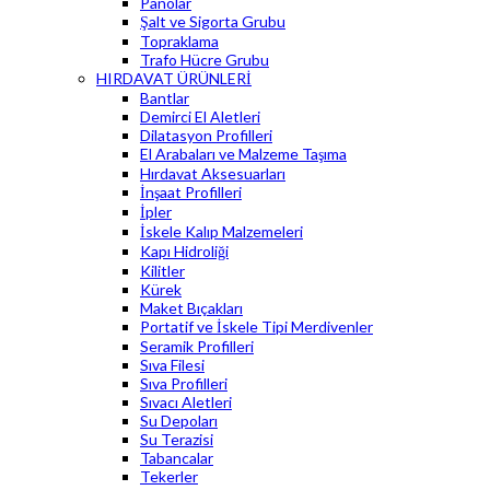
Panolar
Şalt ve Sigorta Grubu
Topraklama
Trafo Hücre Grubu
HIRDAVAT ÜRÜNLERİ
Bantlar
Demirci El Aletleri
Dilatasyon Profilleri
El Arabaları ve Malzeme Taşıma
Hırdavat Aksesuarları
İnşaat Profilleri
İpler
İskele Kalıp Malzemeleri
Kapı Hidroliği
Kilitler
Kürek
Maket Bıçakları
Portatif ve İskele Tipi Merdivenler
Seramik Profilleri
Sıva Filesi
Sıva Profilleri
Sıvacı Aletleri
Su Depoları
Su Terazisi
Tabancalar
Tekerler