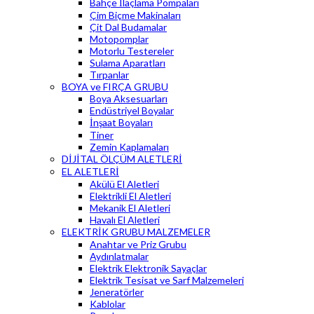
Bahçe İlaçlama Pompaları
Çim Biçme Makinaları
Çit Dal Budamalar
Motopomplar
Motorlu Testereler
Sulama Aparatları
Tırpanlar
BOYA ve FIRÇA GRUBU
Boya Aksesuarları
Endüstriyel Boyalar
İnşaat Boyaları
Tiner
Zemin Kaplamaları
DİJİTAL ÖLÇÜM ALETLERİ
EL ALETLERİ
Akülü El Aletleri
Elektrikli El Aletleri
Mekanik El Aletleri
Havalı El Aletleri
ELEKTRİK GRUBU MALZEMELER
Anahtar ve Priz Grubu
Aydınlatmalar
Elektrik Elektronik Sayaçlar
Elektrik Tesisat ve Sarf Malzemeleri
Jeneratörler
Kablolar