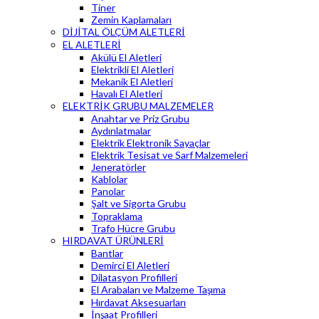
Tiner
Zemin Kaplamaları
DİJİTAL ÖLÇÜM ALETLERİ
EL ALETLERİ
Akülü El Aletleri
Elektrikli El Aletleri
Mekanik El Aletleri
Havalı El Aletleri
ELEKTRİK GRUBU MALZEMELER
Anahtar ve Priz Grubu
Aydınlatmalar
Elektrik Elektronik Sayaçlar
Elektrik Tesisat ve Sarf Malzemeleri
Jeneratörler
Kablolar
Panolar
Şalt ve Sigorta Grubu
Topraklama
Trafo Hücre Grubu
HIRDAVAT ÜRÜNLERİ
Bantlar
Demirci El Aletleri
Dilatasyon Profilleri
El Arabaları ve Malzeme Taşıma
Hırdavat Aksesuarları
İnşaat Profilleri