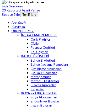
Hızlı Görünüm
20 Kaportaci Ayarli Pense
Sepete Ekle
Teklif İste
Ana Sayfa
Kurumsal
ÜRÜNLERİMİZ
İNŞAAT MALZEMELERİ
Çelik Profiller
Çiviler
Paspayı Çeşitleri
Tel Çeşitleri
BAHÇE ÜRÜNLERİ
Bahçe El Aletleri
Bahçe İlaçlama Pompaları
Çim Biçme Makinaları
Çit Dal Budamalar
Motopomplar
Motorlu Testereler
Sulama Aparatları
Tırpanlar
BOYA ve FIRÇA GRUBU
Boya Aksesuarları
Endüstriyel Boyalar
İnşaat Boyaları