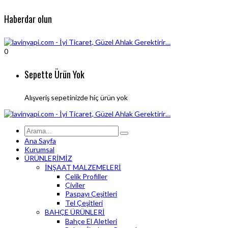
Haberdar olun
0
Sepette Ürün Yok
Alışveriş sepetinizde hiç ürün yok
Ana Sayfa
Kurumsal
ÜRÜNLERİMİZ
İNŞAAT MALZEMELERİ
Çelik Profiller
Çiviler
Paspayı Çeşitleri
Tel Çeşitleri
BAHÇE ÜRÜNLERİ
Bahçe El Aletleri