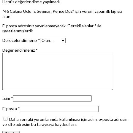
Henüz değerlendirme yapılmadı.
“46 Cakma Uclu Ic Segman Pense Duz” için yorum yapan ilk kişi siz
olun
E-posta adresiniz yayınlanmayacak.
Gerekli alanlar
*
ile
işaretlenmişlerdir
Derecelendirmeniz
*
Değerlendirmeniz
*
İsim
*
E-posta
*
Daha sonraki yorumlarımda kullanılması için adım, e-posta adresim
ve site adresim bu tarayıcıya kaydedilsin.