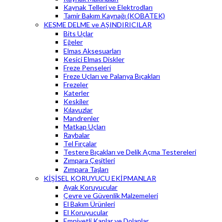
Kaynak Telleri ve Elektrodları
Tamir Bakım Kaynağı (KOBATEK)
KESME DELME ve AŞINDIRICILAR
Bits Uçlar
Eğeler
Elmas Aksesuarları
Kesici Elmas Diskler
Freze Penseleri
Freze Uçları ve Palanya Bıçakları
Frezeler
Katerler
Keskiler
Kılavuzlar
Mandrenler
Matkap Uçları
Raybalar
Tel Fırçalar
Testere Bıçakları ve Delik Açma Testereleri
Zımpara Çeşitleri
Zımpara Taşları
KİŞİSEL KORUYUCU EKİPMANLAR
Ayak Koruyucular
Çevre ve Güvenlik Malzemeleri
El Bakım Ürünleri
El Koruyucular
Emniyetli Kaplar ve Dolaplar