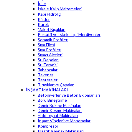
İpler
İskele Kalıp Malzemeleri
Kapı Hidroliği
Kilitler
Kürek
Maket Bıçakları
Portatif ve İskele Tipi Merdivenler
Seramik Profilleri
Sıva Filesi
Sıva Profilleri
Sıvacı Aletleri
Su Depoları
Su Terazisi
Tabancalar
Tekerler
Testereler
Tırmıklar ve Çapalar
İNŞAAT MAKİNALARI
Betoniyerler ve Beton Ekipmanları
Boru Birleştirme
Demir Bükme Makinaları
Demir Kesme Makinaları
Hafif İnşaat Makinaları
İnşaat Vinçleri ve Monoraylar
Kompresör
Plastik Kaynak Makinaları