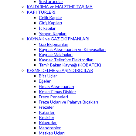
Susturucular
KALDIRMA ve MALZEME TAŞIMA
KAPI TÜRLERİ
Çelik Kapılar
Giriş Kapıları
İç kapılar
Yangın Kapıları
KAYNAK ve GAZ EKİPMANLARI
Gaz Ekipmanları
Kaynak Aksesuarları ve Kimyasalları
Kaynak Makinaları
Kaynak Telleri ve Elektrodları
Tamir Bakım Kaynağı (KOBATEK)
KESME DELME ve AŞINDIRICILAR
Bits Uçlar
Eğeler
Elmas Aksesuarları
Kesici Elmas Diskler
Freze Penseleri
Freze Uçları ve Palanya Bıçakları
Frezeler
Katerler
Keskiler
Kılavuzlar
Mandrenler
Matkap Uçları