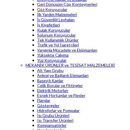
Geri Dönüşüm Çöp Konteynerleri
Göz Koruyucular
İlk Yardım Malzemeleri
İş Güvenliği Levhaları
İş Kıyafetleri
Kulak Koruyucular
Solunum Koruyucular
Tek Kullanımlık Ürünler
Trafik ve Yol İşaretçileri
Yangınla Mücadele ve Ekipmanları
Yüksekte Çalışma
Yüz Koruyucular
MEKANİK ÜRÜNLER ve TESİSAT MALZEMELERİ
Alt Yapı Grubu
Ankraj ve Bağlantı Elemanları
Basınçlı Kaplar
Çelik Borular ve Fittingler
Elektrik Motorları
Esnek Hortumlar ve Flexler
Flanşlar
Göstergeler
Hidroforlar ve Pompalar
Isı Grubu Ürünleri
Isı Transfer Ürünleri
Kompansatörler