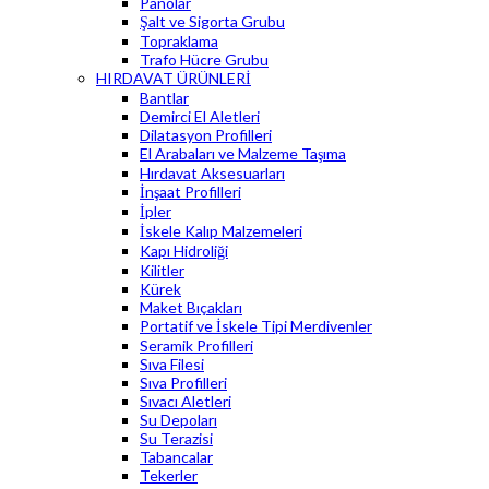
Panolar
Şalt ve Sigorta Grubu
Topraklama
Trafo Hücre Grubu
HIRDAVAT ÜRÜNLERİ
Bantlar
Demirci El Aletleri
Dilatasyon Profilleri
El Arabaları ve Malzeme Taşıma
Hırdavat Aksesuarları
İnşaat Profilleri
İpler
İskele Kalıp Malzemeleri
Kapı Hidroliği
Kilitler
Kürek
Maket Bıçakları
Portatif ve İskele Tipi Merdivenler
Seramik Profilleri
Sıva Filesi
Sıva Profilleri
Sıvacı Aletleri
Su Depoları
Su Terazisi
Tabancalar
Tekerler