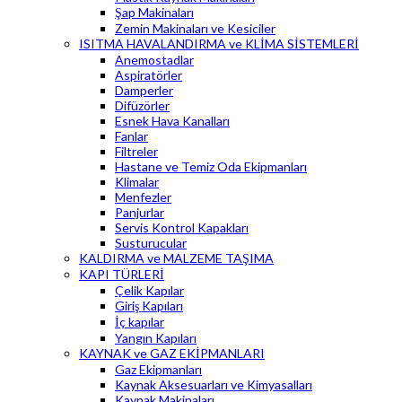
Şap Makinaları
Zemin Makinaları ve Kesiciler
ISITMA HAVALANDIRMA ve KLİMA SİSTEMLERİ
Anemostadlar
Aspiratörler
Damperler
Difüzörler
Esnek Hava Kanalları
Fanlar
Filtreler
Hastane ve Temiz Oda Ekipmanları
Klimalar
Menfezler
Panjurlar
Servis Kontrol Kapakları
Susturucular
KALDIRMA ve MALZEME TAŞIMA
KAPI TÜRLERİ
Çelik Kapılar
Giriş Kapıları
İç kapılar
Yangın Kapıları
KAYNAK ve GAZ EKİPMANLARI
Gaz Ekipmanları
Kaynak Aksesuarları ve Kimyasalları
Kaynak Makinaları