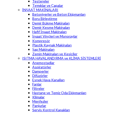
Testereler
Tırmıklar ve Çapalar
İNŞAAT MAKİNALARI
Betoniyerler ve Beton Ekipmanları
Boru Birleştirme
Demir Bükme Makinaları
Demir Kesme Makinaları
Hafif İnşaat Makinaları
İnşaat Vinçleri ve Monoraylar
Kompresör
Plastik Kaynak Makinaları
Şap Makinaları
Zemin Makinaları ve Kesiciler
ISITMA HAVALANDIRMA ve KLİMA SİSTEMLERİ
Anemostadlar
Aspiratörler
Damperler
Difüzörler
Esnek Hava Kanalları
Fanlar
Filtreler
Hastane ve Temiz Oda Ekipmanları
Klimalar
Menfezler
Panjurlar
Servis Kontrol Kapakları