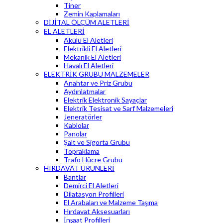
Tiner
Zemin Kaplamaları
DİJİTAL ÖLÇÜM ALETLERİ
EL ALETLERİ
Akülü El Aletleri
Elektrikli El Aletleri
Mekanik El Aletleri
Havalı El Aletleri
ELEKTRİK GRUBU MALZEMELER
Anahtar ve Priz Grubu
Aydınlatmalar
Elektrik Elektronik Sayaçlar
Elektrik Tesisat ve Sarf Malzemeleri
Jeneratörler
Kablolar
Panolar
Şalt ve Sigorta Grubu
Topraklama
Trafo Hücre Grubu
HIRDAVAT ÜRÜNLERİ
Bantlar
Demirci El Aletleri
Dilatasyon Profilleri
El Arabaları ve Malzeme Taşıma
Hırdavat Aksesuarları
İnşaat Profilleri