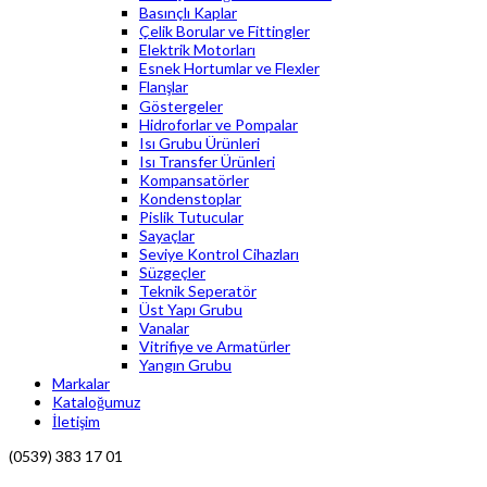
Basınçlı Kaplar
Çelik Borular ve Fittingler
Elektrik Motorları
Esnek Hortumlar ve Flexler
Flanşlar
Göstergeler
Hidroforlar ve Pompalar
Isı Grubu Ürünleri
Isı Transfer Ürünleri
Kompansatörler
Kondenstoplar
Pislik Tutucular
Sayaçlar
Seviye Kontrol Cihazları
Süzgeçler
Teknik Seperatör
Üst Yapı Grubu
Vanalar
Vitrifiye ve Armatürler
Yangın Grubu
Markalar
Kataloğumuz
İletişim
(0539) 383 17 01