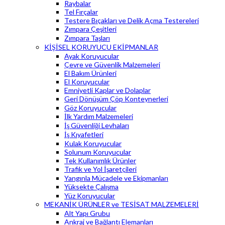
Raybalar
Tel Fırçalar
Testere Bıçakları ve Delik Açma Testereleri
Zımpara Çeşitleri
Zımpara Taşları
KİŞİSEL KORUYUCU EKİPMANLAR
Ayak Koruyucular
Çevre ve Güvenlik Malzemeleri
El Bakım Ürünleri
El Koruyucular
Emniyetli Kaplar ve Dolaplar
Geri Dönüşüm Çöp Konteynerleri
Göz Koruyucular
İlk Yardım Malzemeleri
İş Güvenliği Levhaları
İş Kıyafetleri
Kulak Koruyucular
Solunum Koruyucular
Tek Kullanımlık Ürünler
Trafik ve Yol İşaretçileri
Yangınla Mücadele ve Ekipmanları
Yüksekte Çalışma
Yüz Koruyucular
MEKANİK ÜRÜNLER ve TESİSAT MALZEMELERİ
Alt Yapı Grubu
Ankraj ve Bağlantı Elemanları