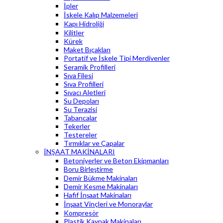
İpler
İskele Kalıp Malzemeleri
Kapı Hidroliği
Kilitler
Kürek
Maket Bıçakları
Portatif ve İskele Tipi Merdivenler
Seramik Profilleri
Sıva Filesi
Sıva Profilleri
Sıvacı Aletleri
Su Depoları
Su Terazisi
Tabancalar
Tekerler
Testereler
Tırmıklar ve Çapalar
İNŞAAT MAKİNALARI
Betoniyerler ve Beton Ekipmanları
Boru Birleştirme
Demir Bükme Makinaları
Demir Kesme Makinaları
Hafif İnşaat Makinaları
İnşaat Vinçleri ve Monoraylar
Kompresör
Plastik Kaynak Makinaları