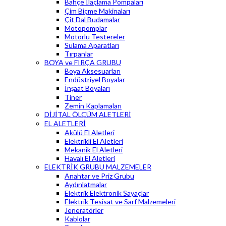
Bahçe İlaçlama Pompaları
Çim Biçme Makinaları
Çit Dal Budamalar
Motopomplar
Motorlu Testereler
Sulama Aparatları
Tırpanlar
BOYA ve FIRÇA GRUBU
Boya Aksesuarları
Endüstriyel Boyalar
İnşaat Boyaları
Tiner
Zemin Kaplamaları
DİJİTAL ÖLÇÜM ALETLERİ
EL ALETLERİ
Akülü El Aletleri
Elektrikli El Aletleri
Mekanik El Aletleri
Havalı El Aletleri
ELEKTRİK GRUBU MALZEMELER
Anahtar ve Priz Grubu
Aydınlatmalar
Elektrik Elektronik Sayaçlar
Elektrik Tesisat ve Sarf Malzemeleri
Jeneratörler
Kablolar