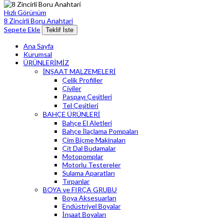
Hızlı Görünüm
8 Zincirli Boru Anahtari
Sepete Ekle
Teklif İste
Ana Sayfa
Kurumsal
ÜRÜNLERİMİZ
İNŞAAT MALZEMELERİ
Çelik Profiller
Çiviler
Paspayı Çeşitleri
Tel Çeşitleri
BAHÇE ÜRÜNLERİ
Bahçe El Aletleri
Bahçe İlaçlama Pompaları
Çim Biçme Makinaları
Çit Dal Budamalar
Motopomplar
Motorlu Testereler
Sulama Aparatları
Tırpanlar
BOYA ve FIRÇA GRUBU
Boya Aksesuarları
Endüstriyel Boyalar
İnşaat Boyaları