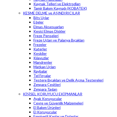
Kaynak Telleri ve Elektrodları
Tamir Bakım Kaynağı (KOBATEK)
KESME DELME ve AŞINDIRICILAR
Bits Uçlar
Eğeler
Elmas Aksesuarları
Kesici Elmas Diskler
Freze Penseleri
Freze Uçları ve Palanya Bıçakları
Frezeler
Katerler
Keskiler
Kılavuzlar
Mandrenler
Matkap Uçları
Raybalar
Tel Fırçalar
Testere Bıçakları ve Delik Açma Testereleri
Zımpara Çeşitleri
Zımpara Taşları
KİŞİSEL KORUYUCU EKİPMANLAR
Ayak Koruyucular
Çevre ve Güvenlik Malzemeleri
El Bakım Ürünleri
El Koruyucular
Emniyetli Kaplar ve Dolaplar