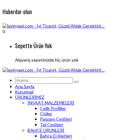
Haberdar olun
0
Sepette Ürün Yok
Alışveriş sepetinizde hiç ürün yok
Ana Sayfa
Kurumsal
ÜRÜNLERİMİZ
İNŞAAT MALZEMELERİ
Çelik Profiller
Çiviler
Paspayı Çeşitleri
Tel Çeşitleri
BAHÇE ÜRÜNLERİ
Bahçe El Aletleri