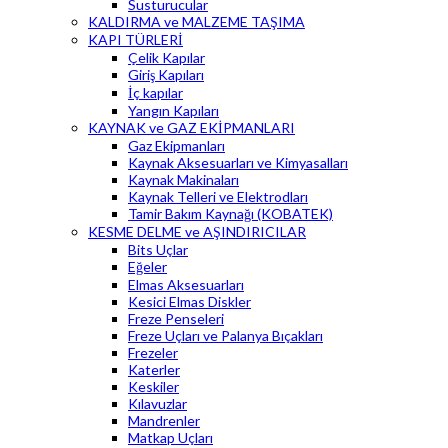
Susturucular
KALDIRMA ve MALZEME TAŞIMA
KAPI TÜRLERİ
Çelik Kapılar
Giriş Kapıları
İç kapılar
Yangın Kapıları
KAYNAK ve GAZ EKİPMANLARI
Gaz Ekipmanları
Kaynak Aksesuarları ve Kimyasalları
Kaynak Makinaları
Kaynak Telleri ve Elektrodları
Tamir Bakım Kaynağı (KOBATEK)
KESME DELME ve AŞINDIRICILAR
Bits Uçlar
Eğeler
Elmas Aksesuarları
Kesici Elmas Diskler
Freze Penseleri
Freze Uçları ve Palanya Bıçakları
Frezeler
Katerler
Keskiler
Kılavuzlar
Mandrenler
Matkap Uçları