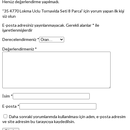
Henüz değerlendirme yapılmadı.
“35 4770 Lokma Uclu Tornavida Seti 8 Parca” için yorum yapan ilk kişi
siz olun
E-posta adresiniz yayınlanmayacak.
Gerekli alanlar
*
ile
işaretlenmişlerdir
Derecelendirmeniz
*
Değerlendirmeniz
*
İsim
*
E-posta
*
Daha sonraki yorumlarımda kullanılması için adım, e-posta adresim
ve site adresim bu tarayıcıya kaydedilsin.