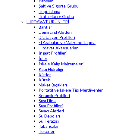
Panolar
Şalt ve Sigorta Grubu
Topraklama
Trafo Hücre Grubu
HIRDAVAT ÜRÜNLERİ
Bantlar
Demirci El Aletleri
Dilatasyon Profilleri
El Arabaları ve Malzeme Taşıma
Hırdavat Aksesuarları
İnşaat Profilleri
İpler
İskele Kalıp Malzemeleri
Kapı Hidroliği
Kilitler
Kürek
Maket Bıçakları
Portatif ve İskele Tipi Merdivenler
Seramik Profilleri
Sıva Filesi
Sıva Profilleri
Sıvacı Aletleri
Su Depoları
Su Terazisi
Tabancalar
Tekerler