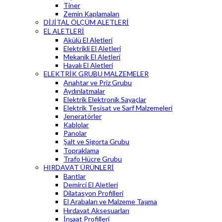
Tiner
Zemin Kaplamaları
DİJİTAL ÖLÇÜM ALETLERİ
EL ALETLERİ
Akülü El Aletleri
Elektrikli El Aletleri
Mekanik El Aletleri
Havalı El Aletleri
ELEKTRİK GRUBU MALZEMELER
Anahtar ve Priz Grubu
Aydınlatmalar
Elektrik Elektronik Sayaçlar
Elektrik Tesisat ve Sarf Malzemeleri
Jeneratörler
Kablolar
Panolar
Şalt ve Sigorta Grubu
Topraklama
Trafo Hücre Grubu
HIRDAVAT ÜRÜNLERİ
Bantlar
Demirci El Aletleri
Dilatasyon Profilleri
El Arabaları ve Malzeme Taşıma
Hırdavat Aksesuarları
İnşaat Profilleri