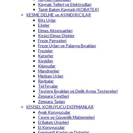
Kaynak Telleri ve Elektrodları
Tamir Bakım Kaynağı (KOBATEK)
KESME DELME ve AŞINDIRICILAR
Bits Uçlar
Eğeler
Elmas Aksesuarları
Kesici Elmas Diskler
Freze Penseleri
Freze Uçları ve Palanya Bıçakları
Frezeler
Katerler
Keskiler
Kılavuzlar
Mandrenler
Matkap Uçları
Raybalar
Tel Fırçalar
Testere Bıçakları ve Delik Açma Testereleri
Zımpara Çeşitleri
Zımpara Taşları
KİŞİSEL KORUYUCU EKİPMANLAR
Ayak Koruyucular
Çevre ve Güvenlik Malzemeleri
El Bakım Ürünleri
El Koruyucular
Emniyetli Kaplar ve Dolaplar