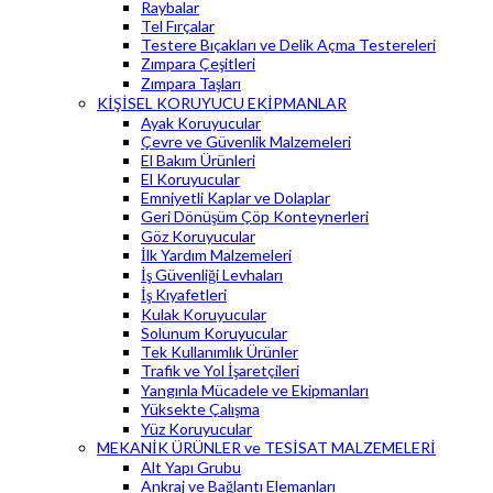
Raybalar
Tel Fırçalar
Testere Bıçakları ve Delik Açma Testereleri
Zımpara Çeşitleri
Zımpara Taşları
KİŞİSEL KORUYUCU EKİPMANLAR
Ayak Koruyucular
Çevre ve Güvenlik Malzemeleri
El Bakım Ürünleri
El Koruyucular
Emniyetli Kaplar ve Dolaplar
Geri Dönüşüm Çöp Konteynerleri
Göz Koruyucular
İlk Yardım Malzemeleri
İş Güvenliği Levhaları
İş Kıyafetleri
Kulak Koruyucular
Solunum Koruyucular
Tek Kullanımlık Ürünler
Trafik ve Yol İşaretçileri
Yangınla Mücadele ve Ekipmanları
Yüksekte Çalışma
Yüz Koruyucular
MEKANİK ÜRÜNLER ve TESİSAT MALZEMELERİ
Alt Yapı Grubu
Ankraj ve Bağlantı Elemanları