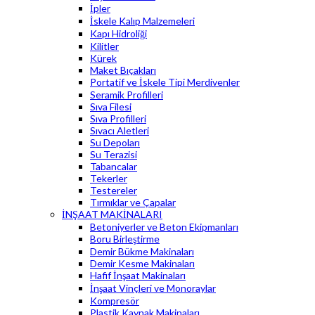
İpler
İskele Kalıp Malzemeleri
Kapı Hidroliği
Kilitler
Kürek
Maket Bıçakları
Portatif ve İskele Tipi Merdivenler
Seramik Profilleri
Sıva Filesi
Sıva Profilleri
Sıvacı Aletleri
Su Depoları
Su Terazisi
Tabancalar
Tekerler
Testereler
Tırmıklar ve Çapalar
İNŞAAT MAKİNALARI
Betoniyerler ve Beton Ekipmanları
Boru Birleştirme
Demir Bükme Makinaları
Demir Kesme Makinaları
Hafif İnşaat Makinaları
İnşaat Vinçleri ve Monoraylar
Kompresör
Plastik Kaynak Makinaları