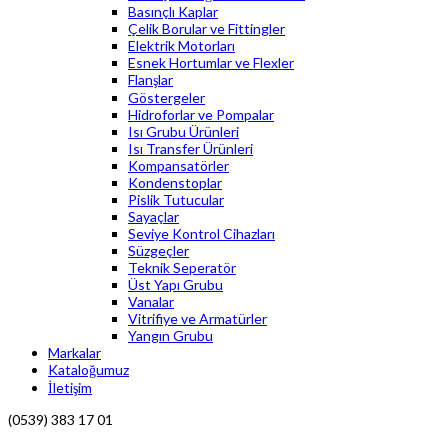
Basınçlı Kaplar
Çelik Borular ve Fittingler
Elektrik Motorları
Esnek Hortumlar ve Flexler
Flanşlar
Göstergeler
Hidroforlar ve Pompalar
Isı Grubu Ürünleri
Isı Transfer Ürünleri
Kompansatörler
Kondenstoplar
Pislik Tutucular
Sayaçlar
Seviye Kontrol Cihazları
Süzgeçler
Teknik Seperatör
Üst Yapı Grubu
Vanalar
Vitrifiye ve Armatürler
Yangın Grubu
Markalar
Kataloğumuz
İletişim
(0539) 383 17 01