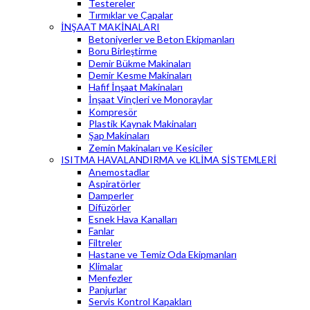
Testereler
Tırmıklar ve Çapalar
İNŞAAT MAKİNALARI
Betoniyerler ve Beton Ekipmanları
Boru Birleştirme
Demir Bükme Makinaları
Demir Kesme Makinaları
Hafif İnşaat Makinaları
İnşaat Vinçleri ve Monoraylar
Kompresör
Plastik Kaynak Makinaları
Şap Makinaları
Zemin Makinaları ve Kesiciler
ISITMA HAVALANDIRMA ve KLİMA SİSTEMLERİ
Anemostadlar
Aspiratörler
Damperler
Difüzörler
Esnek Hava Kanalları
Fanlar
Filtreler
Hastane ve Temiz Oda Ekipmanları
Klimalar
Menfezler
Panjurlar
Servis Kontrol Kapakları