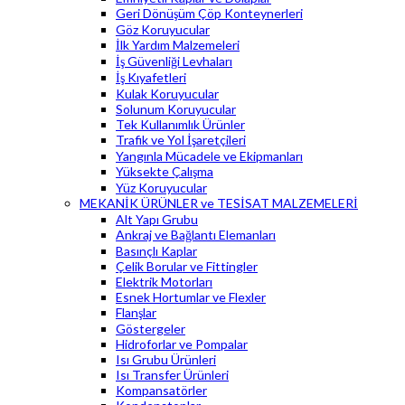
Geri Dönüşüm Çöp Konteynerleri
Göz Koruyucular
İlk Yardım Malzemeleri
İş Güvenliği Levhaları
İş Kıyafetleri
Kulak Koruyucular
Solunum Koruyucular
Tek Kullanımlık Ürünler
Trafik ve Yol İşaretçileri
Yangınla Mücadele ve Ekipmanları
Yüksekte Çalışma
Yüz Koruyucular
MEKANİK ÜRÜNLER ve TESİSAT MALZEMELERİ
Alt Yapı Grubu
Ankraj ve Bağlantı Elemanları
Basınçlı Kaplar
Çelik Borular ve Fittingler
Elektrik Motorları
Esnek Hortumlar ve Flexler
Flanşlar
Göstergeler
Hidroforlar ve Pompalar
Isı Grubu Ürünleri
Isı Transfer Ürünleri
Kompansatörler