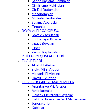
Bahçe İlaçlama Pompaları
Çim Biçme Makinaları
Çit Dal Budamalar
Motopomplar
Motorlu Testereler
Sulama Aparatları
Tırpanlar
BOYA ve FIRÇA GRUBU
Boya Aksesuarları
Endüstriyel Boyalar
İnşaat Boyaları
Tiner
Zemin Kaplamaları
DİJİTAL ÖLÇÜM ALETLERİ
EL ALETLERİ
Akülü El Aletleri
Elektrikli El Aletleri
Mekanik El Aletleri
Havalı El Aletleri
ELEKTRİK GRUBU MALZEMELER
Anahtar ve Priz Grubu
Aydınlatmalar
Elektrik Elektronik Sayaçlar
Elektrik Tesisat ve Sarf Malzemeleri
Jeneratörler
Kablolar