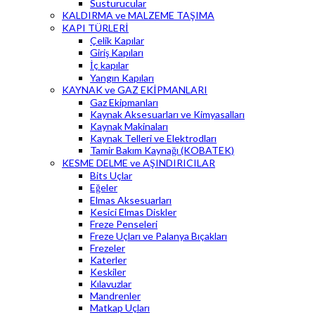
Susturucular
KALDIRMA ve MALZEME TAŞIMA
KAPI TÜRLERİ
Çelik Kapılar
Giriş Kapıları
İç kapılar
Yangın Kapıları
KAYNAK ve GAZ EKİPMANLARI
Gaz Ekipmanları
Kaynak Aksesuarları ve Kimyasalları
Kaynak Makinaları
Kaynak Telleri ve Elektrodları
Tamir Bakım Kaynağı (KOBATEK)
KESME DELME ve AŞINDIRICILAR
Bits Uçlar
Eğeler
Elmas Aksesuarları
Kesici Elmas Diskler
Freze Penseleri
Freze Uçları ve Palanya Bıçakları
Frezeler
Katerler
Keskiler
Kılavuzlar
Mandrenler
Matkap Uçları