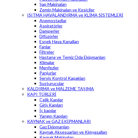
Şap Makinaları
Zemin Makinaları ve Kesiciler
ISITMA HAVALANDIRMA ve KLİMA SİSTEMLERİ
Anemostadlar
Aspiratörler
Damperler
Difüzörler
Esnek Hava Kanalları
Fanlar
Filtreler
Hastane ve Temiz Oda Ekipmanları
Klimalar
Menfezler
Panjurlar
Servis Kontrol Kapakları
Susturucular
KALDIRMA ve MALZEME TAŞIMA
KAPI TÜRLERİ
Çelik Kapılar
Giriş Kapıları
İç kapılar
Yangın Kapıları
KAYNAK ve GAZ EKİPMANLARI
Gaz Ekipmanları
Kaynak Aksesuarları ve Kimyasalları
Kaynak Makinaları