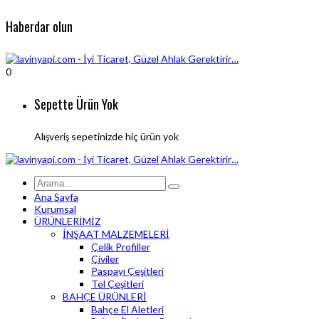
Haberdar olun
0
Sepette Ürün Yok
Alışveriş sepetinizde hiç ürün yok
Ana Sayfa
Kurumsal
ÜRÜNLERİMİZ
İNŞAAT MALZEMELERİ
Çelik Profiller
Çiviler
Paspayı Çeşitleri
Tel Çeşitleri
BAHÇE ÜRÜNLERİ
Bahçe El Aletleri