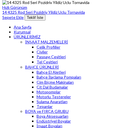
Hızlı Görünüm
14 4325 Rod Seri Pozidriv Yildiz Uclu Tornavida
Sepete Ekle
Teklif İste
Ana Sayfa
Kurumsal
ÜRÜNLERİMİZ
İNŞAAT MALZEMELERİ
Çelik Profiller
Çiviler
Paspayı Çeşitleri
Tel Çeşitleri
BAHÇE ÜRÜNLERİ
Bahçe El Aletleri
Bahçe İlaçlama Pompaları
Çim Biçme Makinaları
Çit Dal Budamalar
Motopomplar
Motorlu Testereler
Sulama Aparatları
Tırpanlar
BOYA ve FIRÇA GRUBU
Boya Aksesuarları
Endüstriyel Boyalar
İnşaat Boyaları