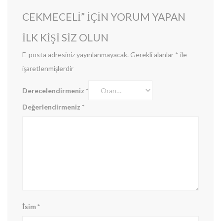
CEKMECELI” IÇIN YORUM YAPAN
ILK KIŞI SIZ OLUN
E-posta adresiniz yayınlanmayacak.
Gerekli alanlar
*
ile
işaretlenmişlerdir
Derecelendirmeniz
*
Değerlendirmeniz
*
İsim
*