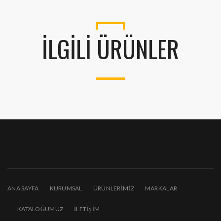
İLGILI ÜRÜNLER
ANA SAYFA
KURUMSAL
ÜRÜNLERİMİZ
MARKALAR
KATALOĞUMUZ
İLETIŞIM