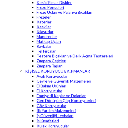
Kesici Elmas Diskler
Freze Penseleri
Freze Uçları ve Palanya Bıçakları
Frezeler
Katerler
Keskiler
Kılavuzlar
Mandrenler
Matkap Uçları
Raybalar
Tel Fırçalar
Testere Bıçakları ve Delik Açma Testereleri
Zımpara Çeşitleri
Zımpara Taşları
KİŞİSEL KORUYUCU EKİPMANLAR
Ayak Koruyucular
Çevre ve Güvenlik Malzemeleri
El Bakım Ürünleri
El Koruyucular
Emniyetli Kaplar ve Dolaplar
Geri Dönüşüm Çöp Konteynerleri
Göz Koruyucular
İlk Yardım Malzemeleri
İş Güvenliği Levhaları
İş Kıyafetleri
Kulak Koruyucular