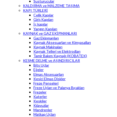
Susturucular
KALDIRMA ve MALZEME TAŞIMA
KAPI TÜRLERİ
Çelik Kapılar
Giriş Kapıları
İç kapılar
Yangın Kapıları
KAYNAK ve GAZ EKİPMANLARI
Gaz Ekipmanları
Kaynak Aksesuarları ve Kimyasalları
Kaynak Makinaları
Kaynak Telleri ve Elektrodları
Tamir Bakım Kaynağı (KOBATEK)
KESME DELME ve AŞINDIRICILAR
Bits Uçlar
Eğeler
Elmas Aksesuarları
Kesici Elmas Diskler
Freze Penseleri
Freze Uçları ve Palanya Bıçakları
Frezeler
Katerler
Keskiler
Kılavuzlar
Mandrenler
Matkap Uçları