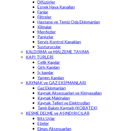
Difüzörler
Esnek Hava Kanalları
Fanlar
Filtreler
Hastane ve Temiz Oda Ekipmanları
Klimalar
Menfezler
Panjurlar
Servis Kontrol Kapakları
Susturucular
KALDIRMA ve MALZEME TAŞIMA
KAPI TÜRLERİ
Çelik Kapılar
Giriş Kapıları
İç kapılar
Yangın Kapıları
KAYNAK ve GAZ EKİPMANLARI
Gaz Ekipmanları
Kaynak Aksesuarları ve Kimyasalları
Kaynak Makinaları
Kaynak Telleri ve Elektrodları
Tamir Bakım Kaynağı (KOBATEK)
KESME DELME ve AŞINDIRICILAR
Bits Uçlar
Eğeler
Elmas Aksesuarları