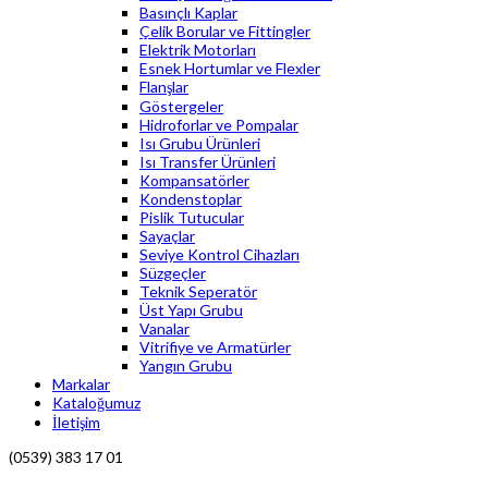
Basınçlı Kaplar
Çelik Borular ve Fittingler
Elektrik Motorları
Esnek Hortumlar ve Flexler
Flanşlar
Göstergeler
Hidroforlar ve Pompalar
Isı Grubu Ürünleri
Isı Transfer Ürünleri
Kompansatörler
Kondenstoplar
Pislik Tutucular
Sayaçlar
Seviye Kontrol Cihazları
Süzgeçler
Teknik Seperatör
Üst Yapı Grubu
Vanalar
Vitrifiye ve Armatürler
Yangın Grubu
Markalar
Kataloğumuz
İletişim
(0539) 383 17 01