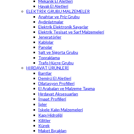
Mekanik El Aletleri
Havalı El Aletleri
ELEKTRİK GRUBU MALZEMELER
Anahtar ve Priz Grubu
Aydınlatmalar
Elektrik Elektronik Sayaçlar
Elektrik Tesisat ve Sarf Malzemeleri
Jeneratörler
Kablolar
Panolar
Şalt ve Sigorta Grubu
Topraklama
Trafo Hücre Grubu
HIRDAVAT ÜRÜNLERİ
Bantlar
Demirci El Aletleri
Dilatasyon Profilleri
El Arabaları ve Malzeme Taşıma
Hırdavat Aksesuarları
İnşaat Profilleri
İpler
İskele Kalıp Malzemeleri
Kapı Hidroliği
Kilitler
Kürek
Maket Bıçakları