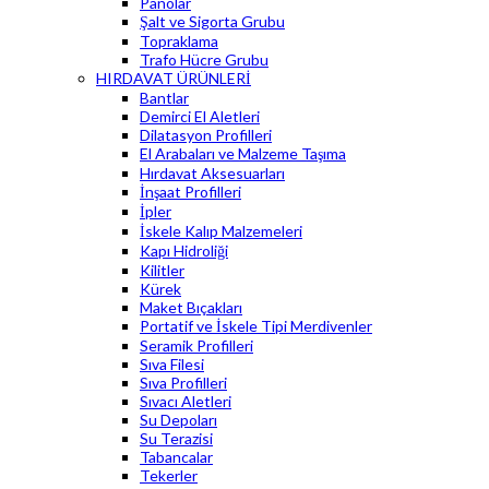
Panolar
Şalt ve Sigorta Grubu
Topraklama
Trafo Hücre Grubu
HIRDAVAT ÜRÜNLERİ
Bantlar
Demirci El Aletleri
Dilatasyon Profilleri
El Arabaları ve Malzeme Taşıma
Hırdavat Aksesuarları
İnşaat Profilleri
İpler
İskele Kalıp Malzemeleri
Kapı Hidroliği
Kilitler
Kürek
Maket Bıçakları
Portatif ve İskele Tipi Merdivenler
Seramik Profilleri
Sıva Filesi
Sıva Profilleri
Sıvacı Aletleri
Su Depoları
Su Terazisi
Tabancalar
Tekerler