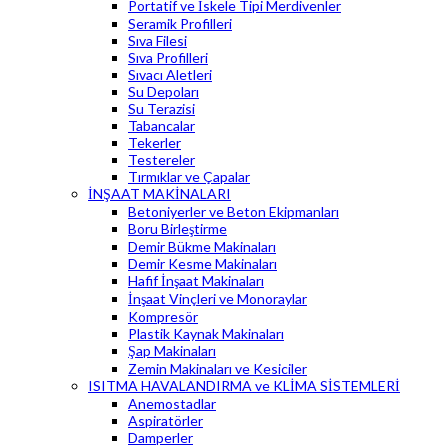
Portatif ve İskele Tipi Merdivenler
Seramik Profilleri
Sıva Filesi
Sıva Profilleri
Sıvacı Aletleri
Su Depoları
Su Terazisi
Tabancalar
Tekerler
Testereler
Tırmıklar ve Çapalar
İNŞAAT MAKİNALARI
Betoniyerler ve Beton Ekipmanları
Boru Birleştirme
Demir Bükme Makinaları
Demir Kesme Makinaları
Hafif İnşaat Makinaları
İnşaat Vinçleri ve Monoraylar
Kompresör
Plastik Kaynak Makinaları
Şap Makinaları
Zemin Makinaları ve Kesiciler
ISITMA HAVALANDIRMA ve KLİMA SİSTEMLERİ
Anemostadlar
Aspiratörler
Damperler