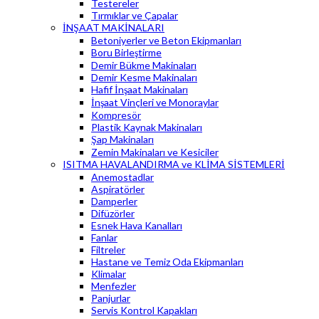
Testereler
Tırmıklar ve Çapalar
İNŞAAT MAKİNALARI
Betoniyerler ve Beton Ekipmanları
Boru Birleştirme
Demir Bükme Makinaları
Demir Kesme Makinaları
Hafif İnşaat Makinaları
İnşaat Vinçleri ve Monoraylar
Kompresör
Plastik Kaynak Makinaları
Şap Makinaları
Zemin Makinaları ve Kesiciler
ISITMA HAVALANDIRMA ve KLİMA SİSTEMLERİ
Anemostadlar
Aspiratörler
Damperler
Difüzörler
Esnek Hava Kanalları
Fanlar
Filtreler
Hastane ve Temiz Oda Ekipmanları
Klimalar
Menfezler
Panjurlar
Servis Kontrol Kapakları