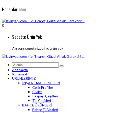
Haberdar olun
0
Sepette Ürün Yok
Alışveriş sepetinizde hiç ürün yok
Ana Sayfa
Kurumsal
ÜRÜNLERİMİZ
İNŞAAT MALZEMELERİ
Çelik Profiller
Çiviler
Paspayı Çeşitleri
Tel Çeşitleri
BAHÇE ÜRÜNLERİ
Bahçe El Aletleri