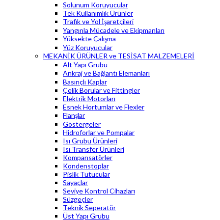
Solunum Koruyucular
Tek Kullanımlık Ürünler
Trafik ve Yol İşaretçileri
Yangınla Mücadele ve Ekipmanları
Yüksekte Çalışma
Yüz Koruyucular
MEKANİK ÜRÜNLER ve TESİSAT MALZEMELERİ
Alt Yapı Grubu
Ankraj ve Bağlantı Elemanları
Basınçlı Kaplar
Çelik Borular ve Fittingler
Elektrik Motorları
Esnek Hortumlar ve Flexler
Flanşlar
Göstergeler
Hidroforlar ve Pompalar
Isı Grubu Ürünleri
Isı Transfer Ürünleri
Kompansatörler
Kondenstoplar
Pislik Tutucular
Sayaçlar
Seviye Kontrol Cihazları
Süzgeçler
Teknik Seperatör
Üst Yapı Grubu