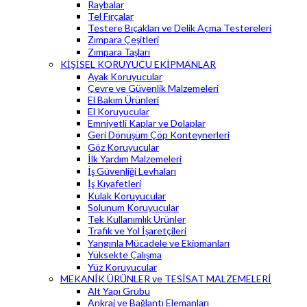
Raybalar
Tel Fırçalar
Testere Bıçakları ve Delik Açma Testereleri
Zımpara Çeşitleri
Zımpara Taşları
KİŞİSEL KORUYUCU EKİPMANLAR
Ayak Koruyucular
Çevre ve Güvenlik Malzemeleri
El Bakım Ürünleri
El Koruyucular
Emniyetli Kaplar ve Dolaplar
Geri Dönüşüm Çöp Konteynerleri
Göz Koruyucular
İlk Yardım Malzemeleri
İş Güvenliği Levhaları
İş Kıyafetleri
Kulak Koruyucular
Solunum Koruyucular
Tek Kullanımlık Ürünler
Trafik ve Yol İşaretçileri
Yangınla Mücadele ve Ekipmanları
Yüksekte Çalışma
Yüz Koruyucular
MEKANİK ÜRÜNLER ve TESİSAT MALZEMELERİ
Alt Yapı Grubu
Ankraj ve Bağlantı Elemanları