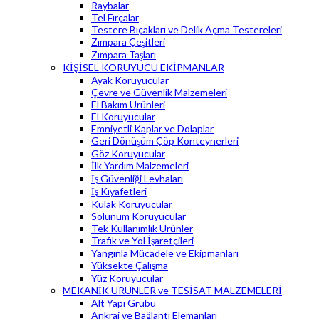
Raybalar
Tel Fırçalar
Testere Bıçakları ve Delik Açma Testereleri
Zımpara Çeşitleri
Zımpara Taşları
KİŞİSEL KORUYUCU EKİPMANLAR
Ayak Koruyucular
Çevre ve Güvenlik Malzemeleri
El Bakım Ürünleri
El Koruyucular
Emniyetli Kaplar ve Dolaplar
Geri Dönüşüm Çöp Konteynerleri
Göz Koruyucular
İlk Yardım Malzemeleri
İş Güvenliği Levhaları
İş Kıyafetleri
Kulak Koruyucular
Solunum Koruyucular
Tek Kullanımlık Ürünler
Trafik ve Yol İşaretçileri
Yangınla Mücadele ve Ekipmanları
Yüksekte Çalışma
Yüz Koruyucular
MEKANİK ÜRÜNLER ve TESİSAT MALZEMELERİ
Alt Yapı Grubu
Ankraj ve Bağlantı Elemanları