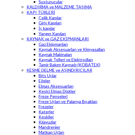
Susturucular
KALDIRMA ve MALZEME TAŞIMA
KAPI TÜRLERİ
Çelik Kapılar
Giriş Kapıları
İç kapılar
Yangın Kapıları
KAYNAK ve GAZ EKİPMANLARI
Gaz Ekipmanları
Kaynak Aksesuarları ve Kimyasalları
Kaynak Makinaları
Kaynak Telleri ve Elektrodları
Tamir Bakım Kaynağı (KOBATEK)
KESME DELME ve AŞINDIRICILAR
Bits Uçlar
Eğeler
Elmas Aksesuarları
Kesici Elmas Diskler
Freze Penseleri
Freze Uçları ve Palanya Bıçakları
Frezeler
Katerler
Keskiler
Kılavuzlar
Mandrenler
Matkap Uçları