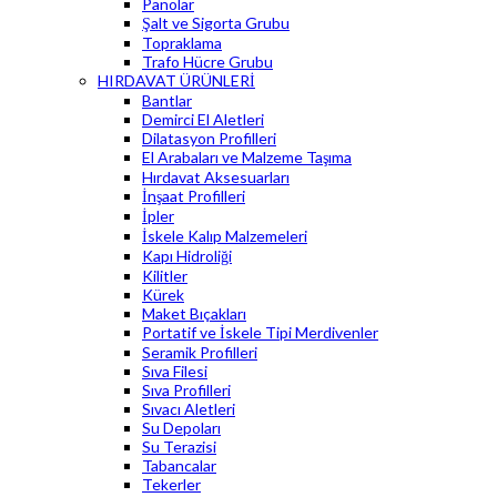
Panolar
Şalt ve Sigorta Grubu
Topraklama
Trafo Hücre Grubu
HIRDAVAT ÜRÜNLERİ
Bantlar
Demirci El Aletleri
Dilatasyon Profilleri
El Arabaları ve Malzeme Taşıma
Hırdavat Aksesuarları
İnşaat Profilleri
İpler
İskele Kalıp Malzemeleri
Kapı Hidroliği
Kilitler
Kürek
Maket Bıçakları
Portatif ve İskele Tipi Merdivenler
Seramik Profilleri
Sıva Filesi
Sıva Profilleri
Sıvacı Aletleri
Su Depoları
Su Terazisi
Tabancalar
Tekerler