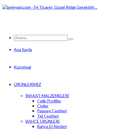
Ana Sayfa
Kurumsal
ÜRÜNLERİMİZ
İNŞAAT MALZEMELERİ
Çelik Profiller
Çiviler
Paspayı Çeşitleri
Tel Çeşitleri
BAHÇE ÜRÜNLERİ
Bahçe El Aletleri