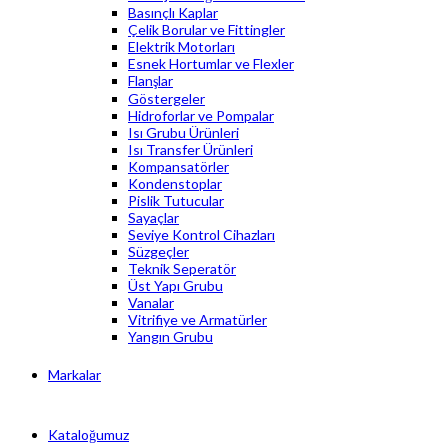
Basınçlı Kaplar
Çelik Borular ve Fittingler
Elektrik Motorları
Esnek Hortumlar ve Flexler
Flanşlar
Göstergeler
Hidroforlar ve Pompalar
Isı Grubu Ürünleri
Isı Transfer Ürünleri
Kompansatörler
Kondenstoplar
Pislik Tutucular
Sayaçlar
Seviye Kontrol Cihazları
Süzgeçler
Teknik Seperatör
Üst Yapı Grubu
Vanalar
Vitrifiye ve Armatürler
Yangın Grubu
Markalar
Kataloğumuz