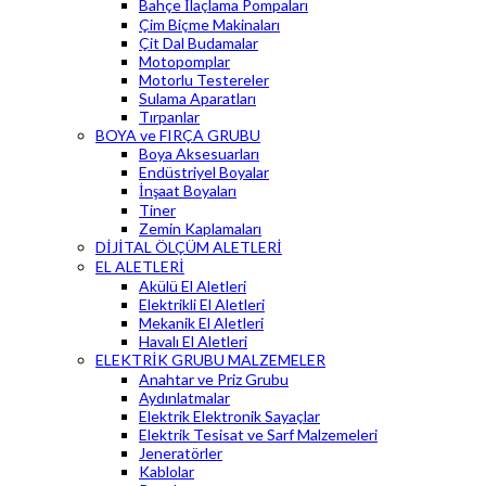
Bahçe İlaçlama Pompaları
Çim Biçme Makinaları
Çit Dal Budamalar
Motopomplar
Motorlu Testereler
Sulama Aparatları
Tırpanlar
BOYA ve FIRÇA GRUBU
Boya Aksesuarları
Endüstriyel Boyalar
İnşaat Boyaları
Tiner
Zemin Kaplamaları
DİJİTAL ÖLÇÜM ALETLERİ
EL ALETLERİ
Akülü El Aletleri
Elektrikli El Aletleri
Mekanik El Aletleri
Havalı El Aletleri
ELEKTRİK GRUBU MALZEMELER
Anahtar ve Priz Grubu
Aydınlatmalar
Elektrik Elektronik Sayaçlar
Elektrik Tesisat ve Sarf Malzemeleri
Jeneratörler
Kablolar