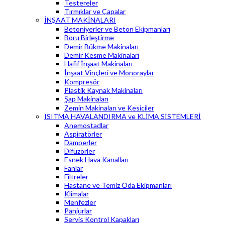
Testereler
Tırmıklar ve Çapalar
İNŞAAT MAKİNALARI
Betoniyerler ve Beton Ekipmanları
Boru Birleştirme
Demir Bükme Makinaları
Demir Kesme Makinaları
Hafif İnşaat Makinaları
İnşaat Vinçleri ve Monoraylar
Kompresör
Plastik Kaynak Makinaları
Şap Makinaları
Zemin Makinaları ve Kesiciler
ISITMA HAVALANDIRMA ve KLİMA SİSTEMLERİ
Anemostadlar
Aspiratörler
Damperler
Difüzörler
Esnek Hava Kanalları
Fanlar
Filtreler
Hastane ve Temiz Oda Ekipmanları
Klimalar
Menfezler
Panjurlar
Servis Kontrol Kapakları