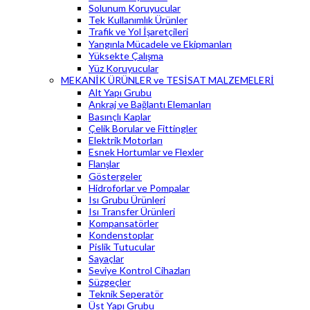
Solunum Koruyucular
Tek Kullanımlık Ürünler
Trafik ve Yol İşaretçileri
Yangınla Mücadele ve Ekipmanları
Yüksekte Çalışma
Yüz Koruyucular
MEKANİK ÜRÜNLER ve TESİSAT MALZEMELERİ
Alt Yapı Grubu
Ankraj ve Bağlantı Elemanları
Basınçlı Kaplar
Çelik Borular ve Fittingler
Elektrik Motorları
Esnek Hortumlar ve Flexler
Flanşlar
Göstergeler
Hidroforlar ve Pompalar
Isı Grubu Ürünleri
Isı Transfer Ürünleri
Kompansatörler
Kondenstoplar
Pislik Tutucular
Sayaçlar
Seviye Kontrol Cihazları
Süzgeçler
Teknik Seperatör
Üst Yapı Grubu