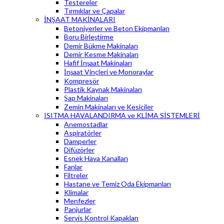
Testereler
Tırmıklar ve Çapalar
İNŞAAT MAKİNALARI
Betoniyerler ve Beton Ekipmanları
Boru Birleştirme
Demir Bükme Makinaları
Demir Kesme Makinaları
Hafif İnşaat Makinaları
İnşaat Vinçleri ve Monoraylar
Kompresör
Plastik Kaynak Makinaları
Şap Makinaları
Zemin Makinaları ve Kesiciler
ISITMA HAVALANDIRMA ve KLİMA SİSTEMLERİ
Anemostadlar
Aspiratörler
Damperler
Difüzörler
Esnek Hava Kanalları
Fanlar
Filtreler
Hastane ve Temiz Oda Ekipmanları
Klimalar
Menfezler
Panjurlar
Servis Kontrol Kapakları