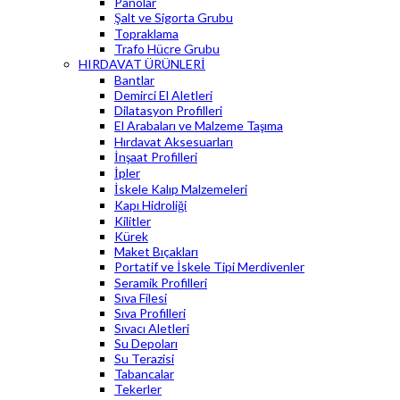
Panolar
Şalt ve Sigorta Grubu
Topraklama
Trafo Hücre Grubu
HIRDAVAT ÜRÜNLERİ
Bantlar
Demirci El Aletleri
Dilatasyon Profilleri
El Arabaları ve Malzeme Taşıma
Hırdavat Aksesuarları
İnşaat Profilleri
İpler
İskele Kalıp Malzemeleri
Kapı Hidroliği
Kilitler
Kürek
Maket Bıçakları
Portatif ve İskele Tipi Merdivenler
Seramik Profilleri
Sıva Filesi
Sıva Profilleri
Sıvacı Aletleri
Su Depoları
Su Terazisi
Tabancalar
Tekerler