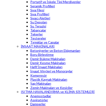
Portatif ve İskele Tipi Merdivenler
Seramik Profilleri
Sıva Filesi
Sıva Profilleri
Sıvacı Aletleri
Su Depoları
Su Terazisi
Tabancalar
Tekerler
Testereler
Tırmıklar ve Çapalar
İNŞAAT MAKİNALARI
Betoniyerler ve Beton Ekipmanları
Boru Birleştirme
Demir Bükme Makinaları
Demir Kesme Makinaları
Hafif İnşaat Makinaları
İnşaat Vinçleri ve Monoraylar
Kompresör
Plastik Kaynak Makinaları
Şap Makinaları
Zemin Makinaları ve Kesiciler
ISITMA HAVALANDIRMA ve KLİMA SİSTEMLERİ
Anemostadlar
Aspiratörler
Damperler