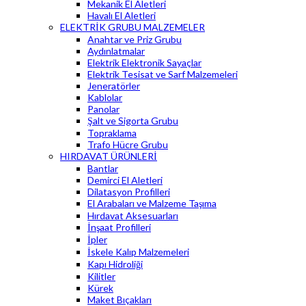
Mekanik El Aletleri
Havalı El Aletleri
ELEKTRİK GRUBU MALZEMELER
Anahtar ve Priz Grubu
Aydınlatmalar
Elektrik Elektronik Sayaçlar
Elektrik Tesisat ve Sarf Malzemeleri
Jeneratörler
Kablolar
Panolar
Şalt ve Sigorta Grubu
Topraklama
Trafo Hücre Grubu
HIRDAVAT ÜRÜNLERİ
Bantlar
Demirci El Aletleri
Dilatasyon Profilleri
El Arabaları ve Malzeme Taşıma
Hırdavat Aksesuarları
İnşaat Profilleri
İpler
İskele Kalıp Malzemeleri
Kapı Hidroliği
Kilitler
Kürek
Maket Bıçakları