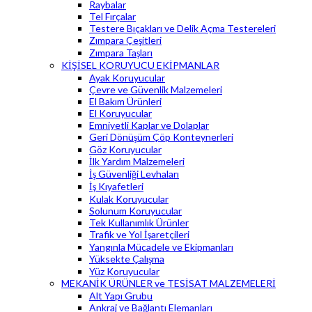
Raybalar
Tel Fırçalar
Testere Bıçakları ve Delik Açma Testereleri
Zımpara Çeşitleri
Zımpara Taşları
KİŞİSEL KORUYUCU EKİPMANLAR
Ayak Koruyucular
Çevre ve Güvenlik Malzemeleri
El Bakım Ürünleri
El Koruyucular
Emniyetli Kaplar ve Dolaplar
Geri Dönüşüm Çöp Konteynerleri
Göz Koruyucular
İlk Yardım Malzemeleri
İş Güvenliği Levhaları
İş Kıyafetleri
Kulak Koruyucular
Solunum Koruyucular
Tek Kullanımlık Ürünler
Trafik ve Yol İşaretçileri
Yangınla Mücadele ve Ekipmanları
Yüksekte Çalışma
Yüz Koruyucular
MEKANİK ÜRÜNLER ve TESİSAT MALZEMELERİ
Alt Yapı Grubu
Ankraj ve Bağlantı Elemanları