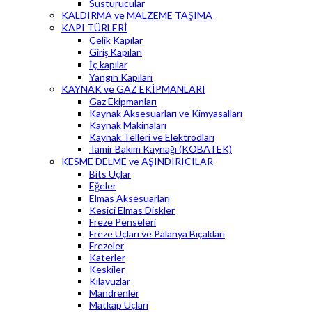
Susturucular
KALDIRMA ve MALZEME TAŞIMA
KAPI TÜRLERİ
Çelik Kapılar
Giriş Kapıları
İç kapılar
Yangın Kapıları
KAYNAK ve GAZ EKİPMANLARI
Gaz Ekipmanları
Kaynak Aksesuarları ve Kimyasalları
Kaynak Makinaları
Kaynak Telleri ve Elektrodları
Tamir Bakım Kaynağı (KOBATEK)
KESME DELME ve AŞINDIRICILAR
Bits Uçlar
Eğeler
Elmas Aksesuarları
Kesici Elmas Diskler
Freze Penseleri
Freze Uçları ve Palanya Bıçakları
Frezeler
Katerler
Keskiler
Kılavuzlar
Mandrenler
Matkap Uçları