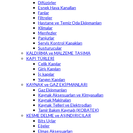
Difüzörler
Esnek Hava Kanalları
Fanlar
Filtreler
Hastane ve Temiz Oda Ekipmanları
Klimalar
Menfezler
Panjurlar
Servis Kontrol Kapakları
Susturucular
KALDIRMA ve MALZEME TAŞIMA
KAPI TÜRLERİ
Çelik Kapılar
Giriş Kapıları
İç kapılar
Yangın Kapıları
KAYNAK ve GAZ EKİPMANLARI
Gaz Ekipmanları
Kaynak Aksesuarları ve Kimyasalları
Kaynak Makinaları
Kaynak Telleri ve Elektrodları
Tamir Bakım Kaynağı (KOBATEK)
KESME DELME ve AŞINDIRICILAR
Bits Uçlar
Eğeler
Elmas Aksesuarları