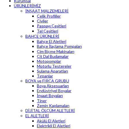
Kurumsal
ÜRÜNLERİMİZ
İNŞAAT MALZEMELERİ
Çelik Profiller
Çiviler
Paspayı Çeşitleri
Tel Çeşitleri
BAHÇE ÜRÜNLERİ
Bahçe El Aletleri
Bahçe İlaçlama Pompaları
Çim Biçme Makinaları
Çit Dal Budamalar
Motopomplar
Motorlu Testereler
Sulama Aparatları
Tırpanlar
BOYA ve FIRÇA GRUBU
Boya Aksesuarları
Endüstriyel Boyalar
İnşaat Boyaları
Tiner
Zemin Kaplamaları
DİJİTAL ÖLÇÜM ALETLERİ
EL ALETLERİ
Akülü El Aletleri
Elektrikli El Aletleri