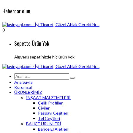
Haberdar olun
0
Sepette Ürün Yok
Alışveriş sepetinizde hiç ürün yok
Ana Sayfa
Kurumsal
ÜRÜNLERİMİZ
İNŞAAT MALZEMELERİ
Çelik Profiller
Çiviler
Paspayı Çeşitleri
Tel Çeşitleri
BAHÇE ÜRÜNLERİ
Bahçe El Aletleri