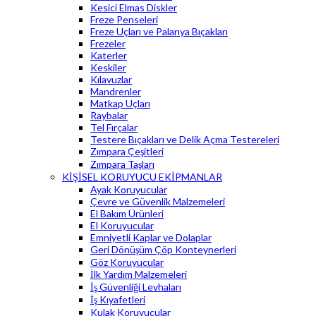
Kesici Elmas Diskler
Freze Penseleri
Freze Uçları ve Palanya Bıçakları
Frezeler
Katerler
Keskiler
Kılavuzlar
Mandrenler
Matkap Uçları
Raybalar
Tel Fırçalar
Testere Bıçakları ve Delik Açma Testereleri
Zımpara Çeşitleri
Zımpara Taşları
KİŞİSEL KORUYUCU EKİPMANLAR
Ayak Koruyucular
Çevre ve Güvenlik Malzemeleri
El Bakım Ürünleri
El Koruyucular
Emniyetli Kaplar ve Dolaplar
Geri Dönüşüm Çöp Konteynerleri
Göz Koruyucular
İlk Yardım Malzemeleri
İş Güvenliği Levhaları
İş Kıyafetleri
Kulak Koruyucular