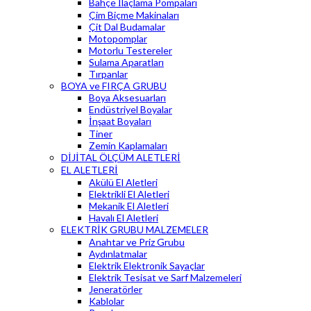
Bahçe İlaçlama Pompaları
Çim Biçme Makinaları
Çit Dal Budamalar
Motopomplar
Motorlu Testereler
Sulama Aparatları
Tırpanlar
BOYA ve FIRÇA GRUBU
Boya Aksesuarları
Endüstriyel Boyalar
İnşaat Boyaları
Tiner
Zemin Kaplamaları
DİJİTAL ÖLÇÜM ALETLERİ
EL ALETLERİ
Akülü El Aletleri
Elektrikli El Aletleri
Mekanik El Aletleri
Havalı El Aletleri
ELEKTRİK GRUBU MALZEMELER
Anahtar ve Priz Grubu
Aydınlatmalar
Elektrik Elektronik Sayaçlar
Elektrik Tesisat ve Sarf Malzemeleri
Jeneratörler
Kablolar