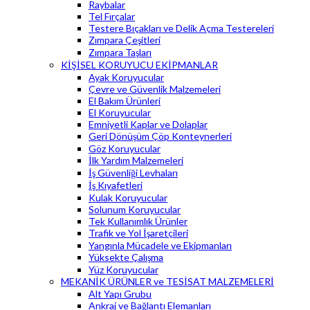
Raybalar
Tel Fırçalar
Testere Bıçakları ve Delik Açma Testereleri
Zımpara Çeşitleri
Zımpara Taşları
KİŞİSEL KORUYUCU EKİPMANLAR
Ayak Koruyucular
Çevre ve Güvenlik Malzemeleri
El Bakım Ürünleri
El Koruyucular
Emniyetli Kaplar ve Dolaplar
Geri Dönüşüm Çöp Konteynerleri
Göz Koruyucular
İlk Yardım Malzemeleri
İş Güvenliği Levhaları
İş Kıyafetleri
Kulak Koruyucular
Solunum Koruyucular
Tek Kullanımlık Ürünler
Trafik ve Yol İşaretçileri
Yangınla Mücadele ve Ekipmanları
Yüksekte Çalışma
Yüz Koruyucular
MEKANİK ÜRÜNLER ve TESİSAT MALZEMELERİ
Alt Yapı Grubu
Ankraj ve Bağlantı Elemanları