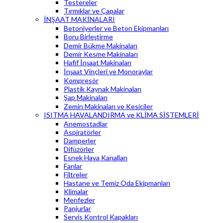
Testereler
Tırmıklar ve Çapalar
İNŞAAT MAKİNALARI
Betoniyerler ve Beton Ekipmanları
Boru Birleştirme
Demir Bükme Makinaları
Demir Kesme Makinaları
Hafif İnşaat Makinaları
İnşaat Vinçleri ve Monoraylar
Kompresör
Plastik Kaynak Makinaları
Şap Makinaları
Zemin Makinaları ve Kesiciler
ISITMA HAVALANDIRMA ve KLİMA SİSTEMLERİ
Anemostadlar
Aspiratörler
Damperler
Difüzörler
Esnek Hava Kanalları
Fanlar
Filtreler
Hastane ve Temiz Oda Ekipmanları
Klimalar
Menfezler
Panjurlar
Servis Kontrol Kapakları