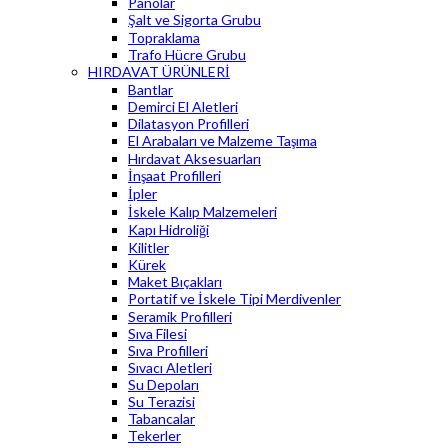
Panolar
Şalt ve Sigorta Grubu
Topraklama
Trafo Hücre Grubu
HIRDAVAT ÜRÜNLERİ
Bantlar
Demirci El Aletleri
Dilatasyon Profilleri
El Arabaları ve Malzeme Taşıma
Hırdavat Aksesuarları
İnşaat Profilleri
İpler
İskele Kalıp Malzemeleri
Kapı Hidroliği
Kilitler
Kürek
Maket Bıçakları
Portatif ve İskele Tipi Merdivenler
Seramik Profilleri
Sıva Filesi
Sıva Profilleri
Sıvacı Aletleri
Su Depoları
Su Terazisi
Tabancalar
Tekerler