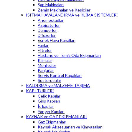
Şap Makinaları
Zemin Makinaları ve Kesiciler
ISITMA HAVALANDIRMA ve KLİMA SİSTEMLERİ
Anemostadlar
Aspiratörler
Damperler
Difüzörler
Esnek Hava Kanalları
Fanlar
Filtreler
Hastane ve Temiz Oda Ekipmanları
Klimalar
Menfezler
Panjurlar
Servis Kontrol Kapakları
Susturucular
KALDIRMA ve MALZEME TAŞIMA
KAPI TÜRLERİ
Çelik Kapılar
Giriş Kapıları
İç kapılar
Yangın Kapıları
KAYNAK ve GAZ EKİPMANLARI
Gaz Ekipmanları
Kaynak Aksesuarları ve Kimyasalları
Kaynak Makinaları