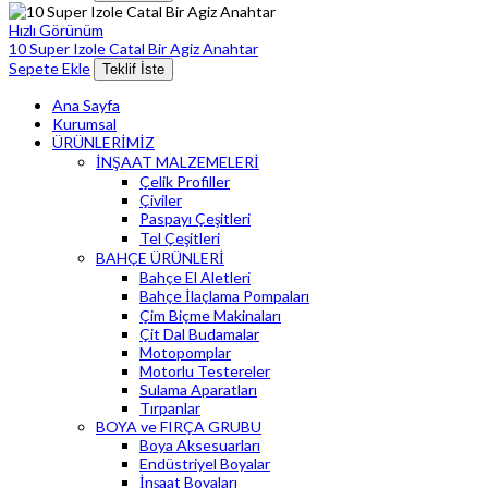
Hızlı Görünüm
10 Super Izole Catal Bir Agiz Anahtar
Sepete Ekle
Teklif İste
Ana Sayfa
Kurumsal
ÜRÜNLERİMİZ
İNŞAAT MALZEMELERİ
Çelik Profiller
Çiviler
Paspayı Çeşitleri
Tel Çeşitleri
BAHÇE ÜRÜNLERİ
Bahçe El Aletleri
Bahçe İlaçlama Pompaları
Çim Biçme Makinaları
Çit Dal Budamalar
Motopomplar
Motorlu Testereler
Sulama Aparatları
Tırpanlar
BOYA ve FIRÇA GRUBU
Boya Aksesuarları
Endüstriyel Boyalar
İnşaat Boyaları