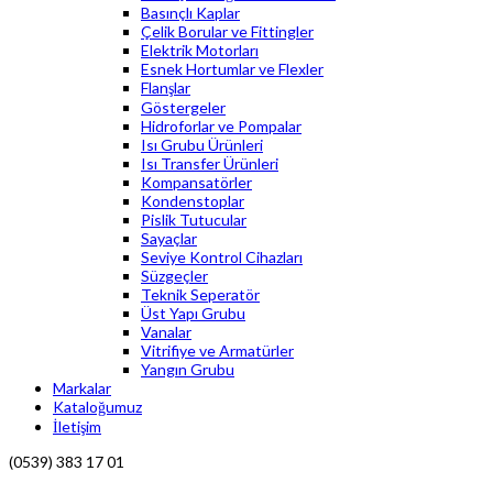
Basınçlı Kaplar
Çelik Borular ve Fittingler
Elektrik Motorları
Esnek Hortumlar ve Flexler
Flanşlar
Göstergeler
Hidroforlar ve Pompalar
Isı Grubu Ürünleri
Isı Transfer Ürünleri
Kompansatörler
Kondenstoplar
Pislik Tutucular
Sayaçlar
Seviye Kontrol Cihazları
Süzgeçler
Teknik Seperatör
Üst Yapı Grubu
Vanalar
Vitrifiye ve Armatürler
Yangın Grubu
Markalar
Kataloğumuz
İletişim
(0539) 383 17 01