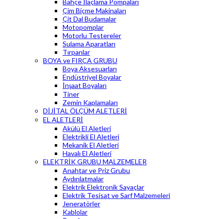
Bahçe İlaçlama Pompaları
Çim Biçme Makinaları
Çit Dal Budamalar
Motopomplar
Motorlu Testereler
Sulama Aparatları
Tırpanlar
BOYA ve FIRÇA GRUBU
Boya Aksesuarları
Endüstriyel Boyalar
İnşaat Boyaları
Tiner
Zemin Kaplamaları
DİJİTAL ÖLÇÜM ALETLERİ
EL ALETLERİ
Akülü El Aletleri
Elektrikli El Aletleri
Mekanik El Aletleri
Havalı El Aletleri
ELEKTRİK GRUBU MALZEMELER
Anahtar ve Priz Grubu
Aydınlatmalar
Elektrik Elektronik Sayaçlar
Elektrik Tesisat ve Sarf Malzemeleri
Jeneratörler
Kablolar