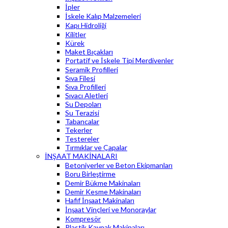
İpler
İskele Kalıp Malzemeleri
Kapı Hidroliği
Kilitler
Kürek
Maket Bıçakları
Portatif ve İskele Tipi Merdivenler
Seramik Profilleri
Sıva Filesi
Sıva Profilleri
Sıvacı Aletleri
Su Depoları
Su Terazisi
Tabancalar
Tekerler
Testereler
Tırmıklar ve Çapalar
İNŞAAT MAKİNALARI
Betoniyerler ve Beton Ekipmanları
Boru Birleştirme
Demir Bükme Makinaları
Demir Kesme Makinaları
Hafif İnşaat Makinaları
İnşaat Vinçleri ve Monoraylar
Kompresör
Plastik Kaynak Makinaları