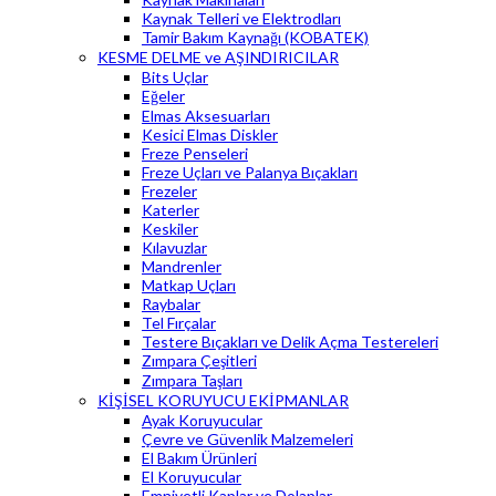
Kaynak Telleri ve Elektrodları
Tamir Bakım Kaynağı (KOBATEK)
KESME DELME ve AŞINDIRICILAR
Bits Uçlar
Eğeler
Elmas Aksesuarları
Kesici Elmas Diskler
Freze Penseleri
Freze Uçları ve Palanya Bıçakları
Frezeler
Katerler
Keskiler
Kılavuzlar
Mandrenler
Matkap Uçları
Raybalar
Tel Fırçalar
Testere Bıçakları ve Delik Açma Testereleri
Zımpara Çeşitleri
Zımpara Taşları
KİŞİSEL KORUYUCU EKİPMANLAR
Ayak Koruyucular
Çevre ve Güvenlik Malzemeleri
El Bakım Ürünleri
El Koruyucular
Emniyetli Kaplar ve Dolaplar