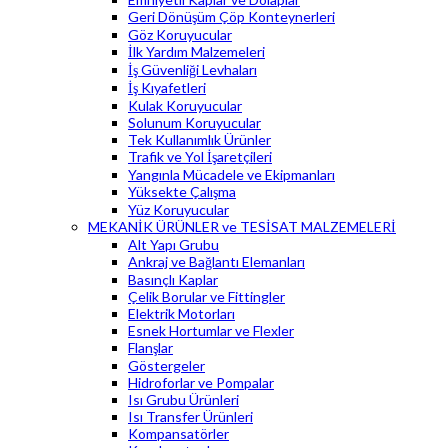
Geri Dönüşüm Çöp Konteynerleri
Göz Koruyucular
İlk Yardım Malzemeleri
İş Güvenliği Levhaları
İş Kıyafetleri
Kulak Koruyucular
Solunum Koruyucular
Tek Kullanımlık Ürünler
Trafik ve Yol İşaretçileri
Yangınla Mücadele ve Ekipmanları
Yüksekte Çalışma
Yüz Koruyucular
MEKANİK ÜRÜNLER ve TESİSAT MALZEMELERİ
Alt Yapı Grubu
Ankraj ve Bağlantı Elemanları
Basınçlı Kaplar
Çelik Borular ve Fittingler
Elektrik Motorları
Esnek Hortumlar ve Flexler
Flanşlar
Göstergeler
Hidroforlar ve Pompalar
Isı Grubu Ürünleri
Isı Transfer Ürünleri
Kompansatörler