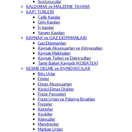
Susturucular
KALDIRMA ve MALZEME TAŞIMA
KAPI TÜRLERİ
Çelik Kapılar
Giriş Kapıları
İç kapılar
Yangın Kapıları
KAYNAK ve GAZ EKİPMANLARI
Gaz Ekipmanları
Kaynak Aksesuarları ve Kimyasalları
Kaynak Makinaları
Kaynak Telleri ve Elektrodları
Tamir Bakım Kaynağı (KOBATEK)
KESME DELME ve AŞINDIRICILAR
Bits Uçlar
Eğeler
Elmas Aksesuarları
Kesici Elmas Diskler
Freze Penseleri
Freze Uçları ve Palanya Bıçakları
Frezeler
Katerler
Keskiler
Kılavuzlar
Mandrenler
Matkap Uçları