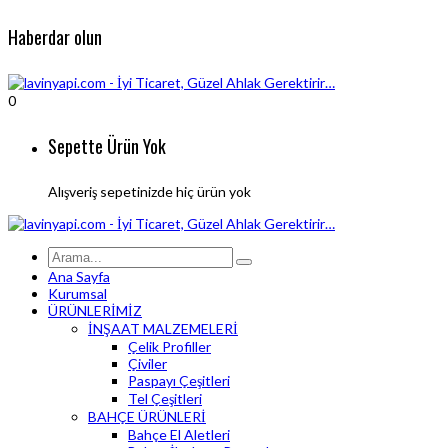
Haberdar olun
0
Sepette Ürün Yok
Alışveriş sepetinizde hiç ürün yok
Ana Sayfa
Kurumsal
ÜRÜNLERİMİZ
İNŞAAT MALZEMELERİ
Çelik Profiller
Çiviler
Paspayı Çeşitleri
Tel Çeşitleri
BAHÇE ÜRÜNLERİ
Bahçe El Aletleri