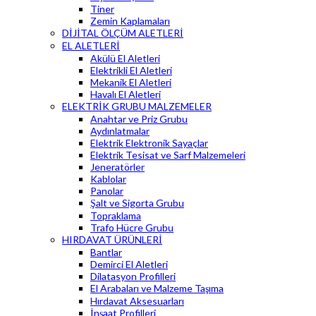
Tiner
Zemin Kaplamaları
DİJİTAL ÖLÇÜM ALETLERİ
EL ALETLERİ
Akülü El Aletleri
Elektrikli El Aletleri
Mekanik El Aletleri
Havalı El Aletleri
ELEKTRİK GRUBU MALZEMELER
Anahtar ve Priz Grubu
Aydınlatmalar
Elektrik Elektronik Sayaçlar
Elektrik Tesisat ve Sarf Malzemeleri
Jeneratörler
Kablolar
Panolar
Şalt ve Sigorta Grubu
Topraklama
Trafo Hücre Grubu
HIRDAVAT ÜRÜNLERİ
Bantlar
Demirci El Aletleri
Dilatasyon Profilleri
El Arabaları ve Malzeme Taşıma
Hırdavat Aksesuarları
İnşaat Profilleri