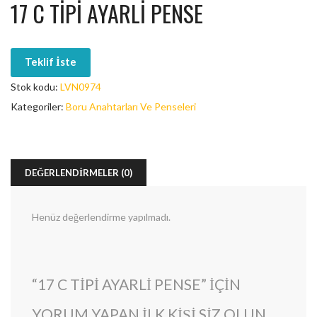
17 C TIPI AYARLI PENSE
Teklif İste
Stok kodu:
LVN0974
Kategoriler:
Boru Anahtarları Ve Penseleri
DEĞERLENDIRMELER (0)
Henüz değerlendirme yapılmadı.
“17 C TIPI AYARLI PENSE” IÇIN
YORUM YAPAN ILK KIŞI SIZ OLUN