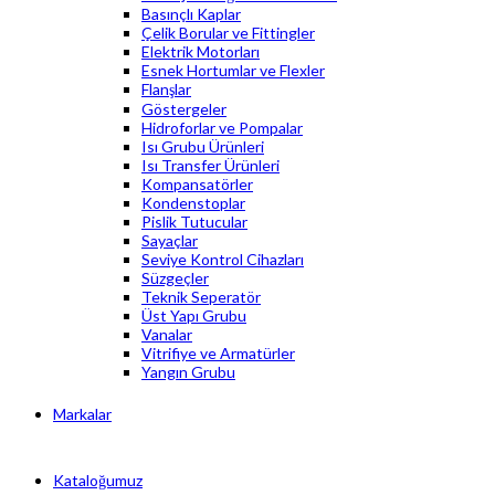
Basınçlı Kaplar
Çelik Borular ve Fittingler
Elektrik Motorları
Esnek Hortumlar ve Flexler
Flanşlar
Göstergeler
Hidroforlar ve Pompalar
Isı Grubu Ürünleri
Isı Transfer Ürünleri
Kompansatörler
Kondenstoplar
Pislik Tutucular
Sayaçlar
Seviye Kontrol Cihazları
Süzgeçler
Teknik Seperatör
Üst Yapı Grubu
Vanalar
Vitrifiye ve Armatürler
Yangın Grubu
Markalar
Kataloğumuz