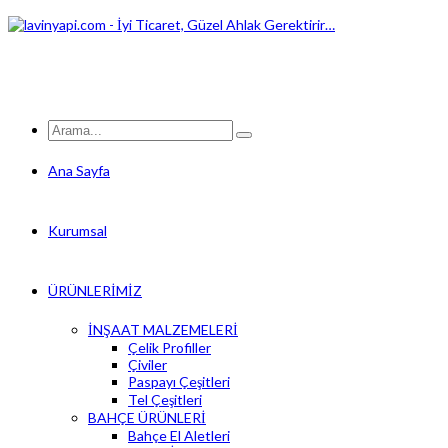
Ana Sayfa
Kurumsal
ÜRÜNLERİMİZ
İNŞAAT MALZEMELERİ
Çelik Profiller
Çiviler
Paspayı Çeşitleri
Tel Çeşitleri
BAHÇE ÜRÜNLERİ
Bahçe El Aletleri