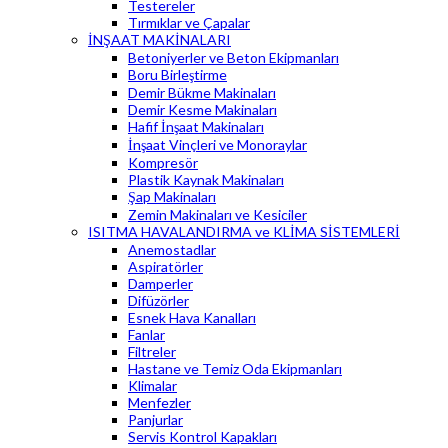
Testereler
Tırmıklar ve Çapalar
İNŞAAT MAKİNALARI
Betoniyerler ve Beton Ekipmanları
Boru Birleştirme
Demir Bükme Makinaları
Demir Kesme Makinaları
Hafif İnşaat Makinaları
İnşaat Vinçleri ve Monoraylar
Kompresör
Plastik Kaynak Makinaları
Şap Makinaları
Zemin Makinaları ve Kesiciler
ISITMA HAVALANDIRMA ve KLİMA SİSTEMLERİ
Anemostadlar
Aspiratörler
Damperler
Difüzörler
Esnek Hava Kanalları
Fanlar
Filtreler
Hastane ve Temiz Oda Ekipmanları
Klimalar
Menfezler
Panjurlar
Servis Kontrol Kapakları