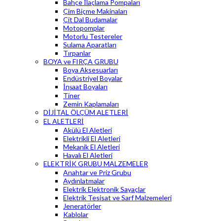
Bahçe İlaçlama Pompaları
Çim Biçme Makinaları
Çit Dal Budamalar
Motopomplar
Motorlu Testereler
Sulama Aparatları
Tırpanlar
BOYA ve FIRÇA GRUBU
Boya Aksesuarları
Endüstriyel Boyalar
İnşaat Boyaları
Tiner
Zemin Kaplamaları
DİJİTAL ÖLÇÜM ALETLERİ
EL ALETLERİ
Akülü El Aletleri
Elektrikli El Aletleri
Mekanik El Aletleri
Havalı El Aletleri
ELEKTRİK GRUBU MALZEMELER
Anahtar ve Priz Grubu
Aydınlatmalar
Elektrik Elektronik Sayaçlar
Elektrik Tesisat ve Sarf Malzemeleri
Jeneratörler
Kablolar