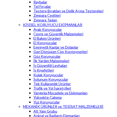
Raybalar
Tel Fırçalar
Testere Bıçakları ve Delik Açma Testereleri
Zımpara Çeşitleri
Zımpara Taşları
KİŞİSEL KORUYUCU EKİPMANLAR
Ayak Koruyucular
Çevre ve Güvenlik Malzemeleri
El Bakım Ürünleri
El Koruyucular
Emniyetli Kaplar ve Dolaplar
Geri Dönüşüm Çöp Konteynerleri
Göz Koruyucular
İlk Yardım Malzemeleri
İş Güvenliği Levhaları
İş Kıyafetleri
Kulak Koruyucular
Solunum Koruyucular
Tek Kullanımlık Ürünler
Trafik ve Yol İşaretçileri
Yangınla Mücadele ve Ekipmanları
Yüksekte Çalışma
Yüz Koruyucular
MEKANİK ÜRÜNLER ve TESİSAT MALZEMELERİ
Alt Yapı Grubu
Ankraj ve Bağlantı Elemanları