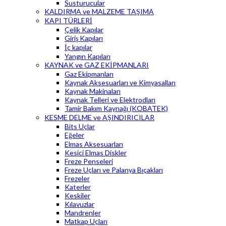
Susturucular
KALDIRMA ve MALZEME TAŞIMA
KAPI TÜRLERİ
Çelik Kapılar
Giriş Kapıları
İç kapılar
Yangın Kapıları
KAYNAK ve GAZ EKİPMANLARI
Gaz Ekipmanları
Kaynak Aksesuarları ve Kimyasalları
Kaynak Makinaları
Kaynak Telleri ve Elektrodları
Tamir Bakım Kaynağı (KOBATEK)
KESME DELME ve AŞINDIRICILAR
Bits Uçlar
Eğeler
Elmas Aksesuarları
Kesici Elmas Diskler
Freze Penseleri
Freze Uçları ve Palanya Bıçakları
Frezeler
Katerler
Keskiler
Kılavuzlar
Mandrenler
Matkap Uçları