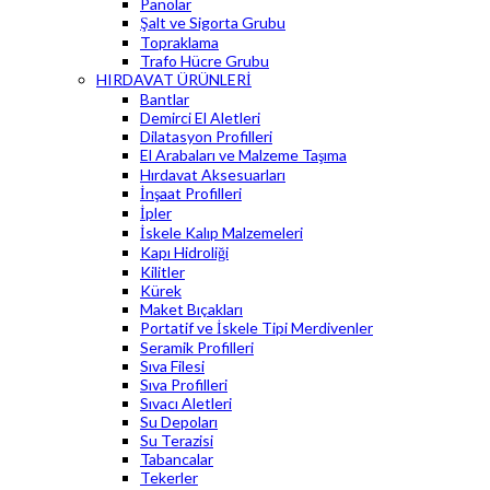
Panolar
Şalt ve Sigorta Grubu
Topraklama
Trafo Hücre Grubu
HIRDAVAT ÜRÜNLERİ
Bantlar
Demirci El Aletleri
Dilatasyon Profilleri
El Arabaları ve Malzeme Taşıma
Hırdavat Aksesuarları
İnşaat Profilleri
İpler
İskele Kalıp Malzemeleri
Kapı Hidroliği
Kilitler
Kürek
Maket Bıçakları
Portatif ve İskele Tipi Merdivenler
Seramik Profilleri
Sıva Filesi
Sıva Profilleri
Sıvacı Aletleri
Su Depoları
Su Terazisi
Tabancalar
Tekerler